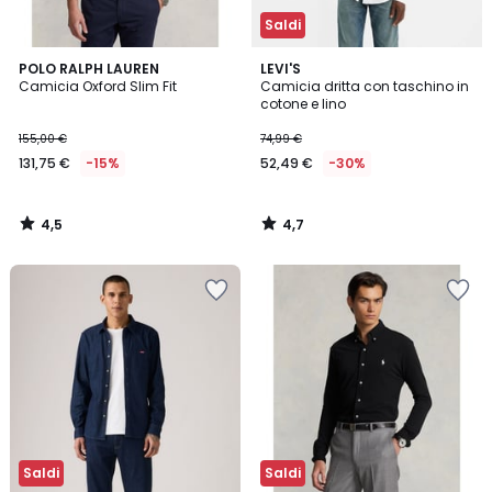
Saldi
4,5
4,7
POLO RALPH LAUREN
LEVI'S
/ 5
/ 5
Camicia Oxford Slim Fit
Camicia dritta con taschino in
cotone e lino
155,00 €
74,99 €
131,75 €
-15%
52,49 €
-30%
4,5
4,7
/
/
5
5
Saldi
Saldi