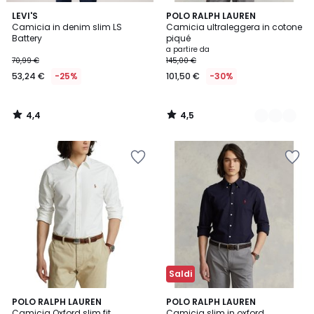
4,4
4,5
LEVI'S
3
POLO RALPH LAUREN
/ 5
/ 5
Camicia in denim slim LS
Camicia ultraleggera in cotone
Colori
Battery
piqué
a partire da
70,99 €
145,00 €
53,24 €
-25%
101,50 €
-30%
4,4
4,5
/
/
5
5
Saldi
4,5
4,2
3
POLO RALPH LAUREN
POLO RALPH LAUREN
/ 5
/ 5
Camicia Oxford slim fit
Camicia slim in oxford