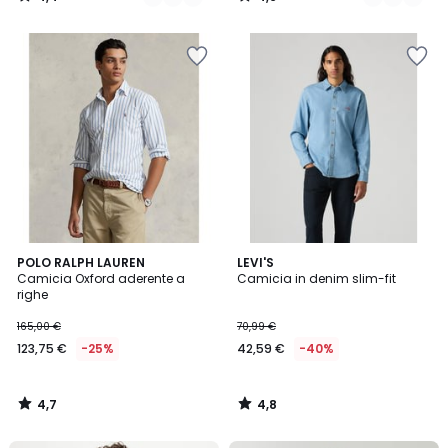
/
/
5
5
4,7
4,8
POLO RALPH LAUREN
LEVI'S
/ 5
/ 5
Camicia Oxford aderente a
Camicia in denim slim-fit
righe
165,00 €
70,99 €
123,75 €
-25%
42,59 €
-40%
4,7
4,8
/
/
5
5