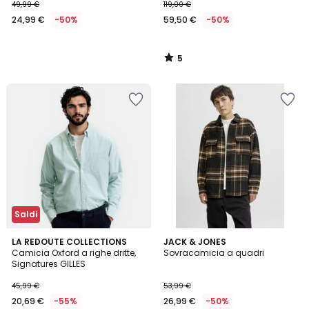
49,99 €
119,00 €
24,99 €
-50%
59,50 €
-50%
5
/
5
Saldi
5
LA REDOUTE COLLECTIONS
JACK & JONES
/
Camicia Oxford a righe dritte,
Sovracamicia a quadri
5
Signatures GILLES
45,99 €
53,99 €
20,69 €
-55%
26,99 €
-50%