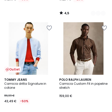
4,5
/
5
Outlet
5
2
TOMMY JEANS
POLO RALPH LAUREN
/
Camicia dritta Signature in
Camicia Custom Fit in popeline
Colori
5
cotone
stretch
86,99 €
159,00 €
43,49 €
-50%