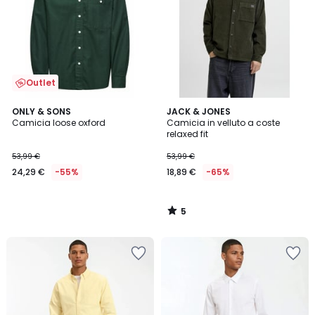
Outlet
5
ONLY & SONS
JACK & JONES
/
Camicia loose oxford
Camicia in velluto a coste
5
relaxed fit
53,99 €
53,99 €
24,29 €
-55%
18,89 €
-65%
5
/
5