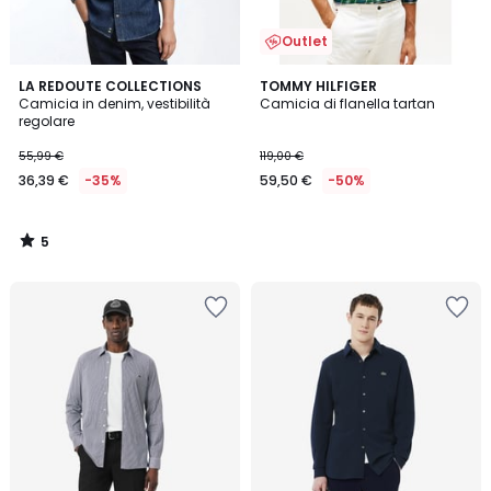
Outlet
5
LA REDOUTE COLLECTIONS
TOMMY HILFIGER
/
Camicia in denim, vestibilità
Camicia di flanella tartan
5
regolare
55,99 €
119,00 €
36,39 €
-35%
59,50 €
-50%
5
/
5