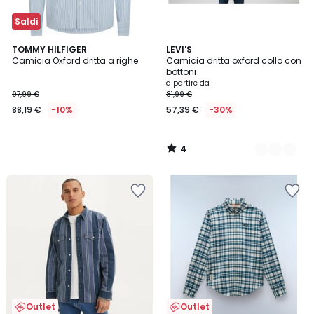
Saldi
4
TOMMY HILFIGER
2
LEVI'S
/
Camicia Oxford dritta a righe
Camicia dritta oxford collo con
Colori
5
bottoni
a partire da
97,99 €
81,99 €
88,19 €
-10%
57,39 €
-30%
4
/
5
Outlet
Outlet