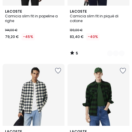
5
LACOSTE
2
LACOSTE
/
Camicia slim fit in popeline a
Camicia slim fit in piqué di
Colori
5
righe
cotone
144,00 €
139,00 €
79,20 €
-45%
83,40 €
-40%
5
/
5
LACOSTE
LACOSTE