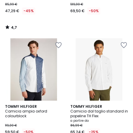
85,99 €
139,00 €
47,29 €
-45%
69,50 €
-50%
4,7
/
5
4,5
TOMMY HILFIGER
3
TOMMY HILFIGER
/ 5
Camicia ampia oxford
Camicia dal taglio standard in
Colori
colourblock
popeline TH Flex
a partire da
119,00 €
86,99 €
59,50 €
-50%
65,24 €
-25%