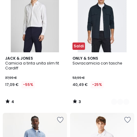
Saldi
4
3
JACK & JONES
2
ONLY & SONS
/
/
Camicia a tinta unita slim fit
Sovracamicia con tasche
Colori
5
5
Cardiff
37,99 €
53,99 €
17,09 €
-55%
40,49 €
-25%
4
3
/
/
5
5