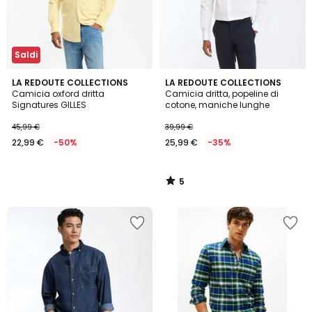
Saldi
5
LA REDOUTE COLLECTIONS
LA REDOUTE COLLECTIONS
/
Camicia oxford dritta
Camicia dritta, popeline di
5
Signatures GILLES
cotone, maniche lunghe
45,99 €
39,99 €
22,99 €
-50%
25,99 €
-35%
5
/
5