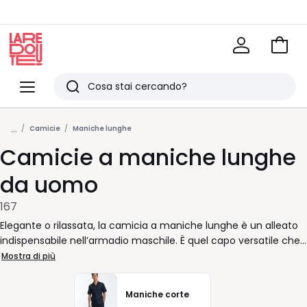
Vai
al
La
carrel
Redoute
Menu
Ricerca
Ultimi
...
articoli
Camicie
Maniche lunghe
Camicie a maniche lunghe
visti
da uomo
167
Elegante o rilassata, la camicia a maniche lunghe è un alleato
indispensabile nell’armadio maschile. È quel capo versatile che
accompagna ogni giornata: dal primo appuntamento in ufficio
Mostra di più
fino all’aperitivo serale senza dover correre a casa per
cambiarsi. Con un colletto ben disegnato e un taglio pulito, dà
Maniche corte
subito un’aria curata, anche nei momenti più frenetici.