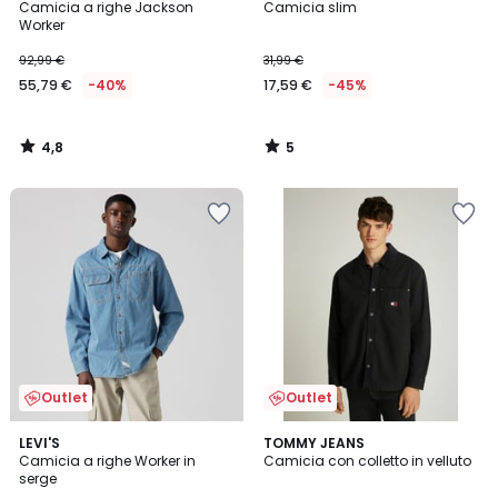
/ 5
/
Camicia a righe Jackson
Camicia slim
5
Worker
92,99 €
31,99 €
55,79 €
-40%
17,59 €
-45%
4,8
5
/
/
5
5
Outlet
Outlet
4,7
LEVI'S
TOMMY JEANS
/ 5
Camicia a righe Worker in
Camicia con colletto in velluto
serge