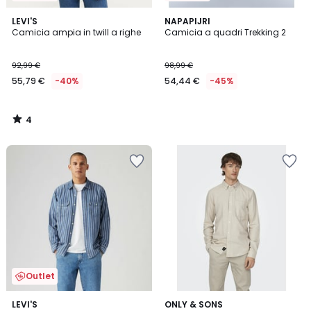
4
LEVI'S
NAPAPIJRI
/
Camicia ampia in twill a righe
Camicia a quadri Trekking 2
5
92,99 €
98,99 €
55,79 €
-40%
54,44 €
-45%
4
/
5
Outlet
4,8
5
LEVI'S
ONLY & SONS