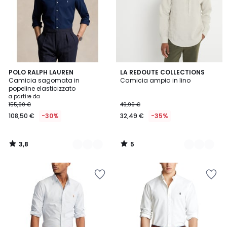
3,8
5
4
POLO RALPH LAUREN
3
LA REDOUTE COLLECTIONS
/ 5
/
Camicia sagomata in
Camicia ampia in lino
Colori
Colori
5
popeline elasticizzato
a partire da
155,00 €
49,99 €
108,50 €
-30%
32,49 €
-35%
3,8
5
/
/
5
5