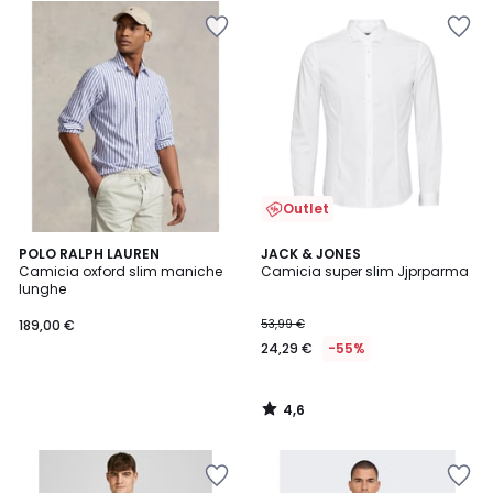
Outlet
4,6
POLO RALPH LAUREN
JACK & JONES
/ 5
Camicia oxford slim maniche
Camicia super slim Jjprparma
lunghe
189,00 €
53,99 €
24,29 €
-55%
4,6
/
5