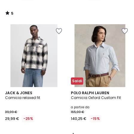
5
/
5
Saldi
4
JACK & JONES
POLO RALPH LAUREN
/
Camicia relaxed fit
Camicia Oxford Custom Fit
5
a partire da
39,99 €
165,00 €
29,99 €
-25%
140,25 €
-15%