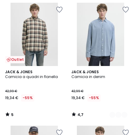
Outlet
5
4,7
JACK & JONES
2
JACK & JONES
/
/ 5
Camicia a quadri in flanella
Camicia in denim
Colori
5
42,99 €
42,99 €
19,34 €
-55%
19,34 €
-55%
5
4,7
/
/
5
5