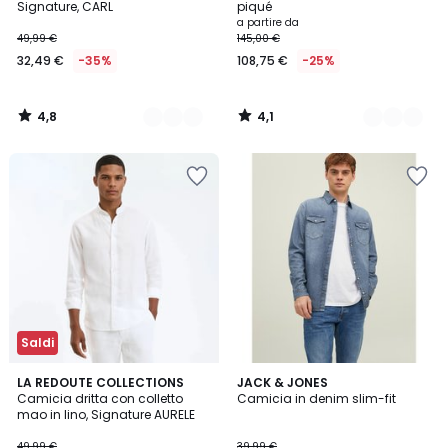
Signature, CARL
piqué
32,49
a partire da
49,99 €
145,00 €
€
32,49 €
-35%
108,75 €
-25%
Invece
di
49,99
4,8
4,1
€
/
/
5
5
35%
di
sconto
applicato.
Saldi
4,7
4,7
8
LA REDOUTE COLLECTIONS
JACK & JONES
/ 5
/ 5
Camicia dritta con colletto
Camicia in denim slim-fit
Colori
mao in lino, Signature AURELE
49,99 €
39,99 €