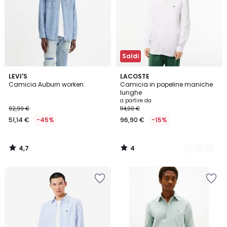
Saldi
4,7
4
LEVI'S
2
LACOSTE
/ 5
/
Camicia Auburn worken
Camicia in popeline maniche
Colori
5
lunghe
a partire da
92,99 €
114,00 €
51,14 €
-45%
96,90 €
-15%
4,7
4
/
/
5
5