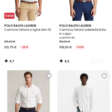
Saldi
4,7
4,2
POLO RALPH LAUREN
3
POLO RALPH LAUREN
/ 5
/ 5
Camicia Oxford a righe slim fit
Camicia Oxford aderente tinta
Colori
in capo
a partire da
165,00 €
155,00 €
123,75 €
-25%
108,50 €
-30%
4,7
4,2
/
/
5
5