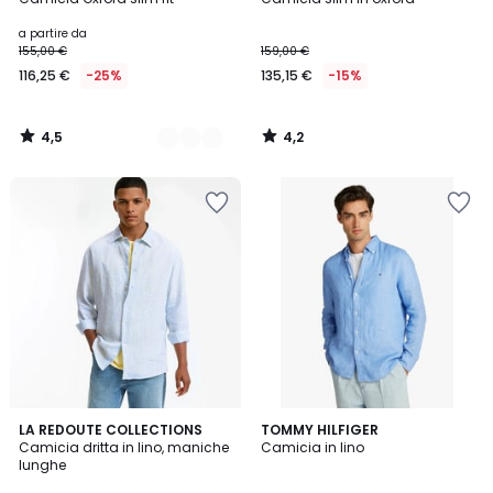
Colori
a partire da
155,00 €
159,00 €
116,25 €
-25%
135,15 €
-15%
4,5
4,2
/
/
5
5
5
LA REDOUTE COLLECTIONS
TOMMY HILFIGER
/
Camicia dritta in lino, maniche
Camicia in lino
5
lunghe