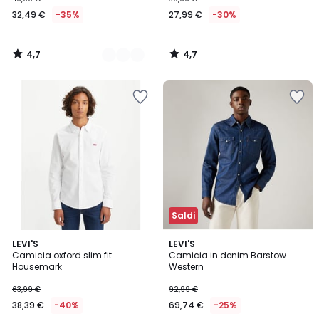
32,49 €
-35%
27,99 €
-30%
4,7
4,7
/
/
5
5
Saldi
4,6
4,6
LEVI'S
2
LEVI'S
/ 5
/ 5
Camicia oxford slim fit
Camicia in denim Barstow
Colori
Housemark
Western
63,99 €
92,99 €
38,39 €
-40%
69,74 €
-25%