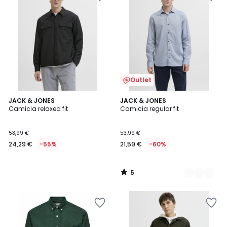
Outlet
5
JACK & JONES
2
JACK & JONES
/
Camicia relaxed fit
Camicia regular fit
Colori
5
53,99 €
53,99 €
24,29 €
-55%
21,59 €
-60%
5
/
5