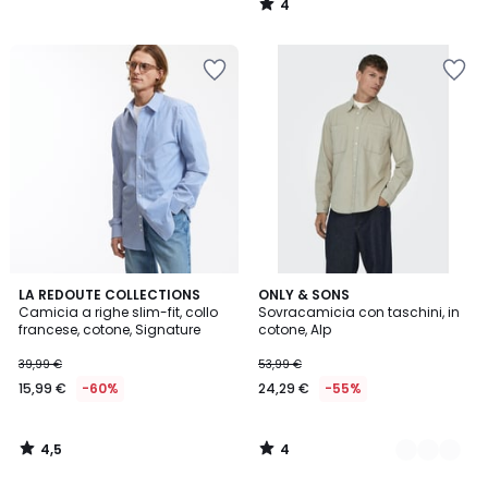
4
/
5
4,5
4
LA REDOUTE COLLECTIONS
2
ONLY & SONS
/ 5
/
Camicia a righe slim-fit, collo
Sovracamicia con taschini, in
Colori
5
francese, cotone, Signature
cotone, Alp
39,99 €
53,99 €
15,99 €
-60%
24,29 €
-55%
4,5
4
/
/
5
5