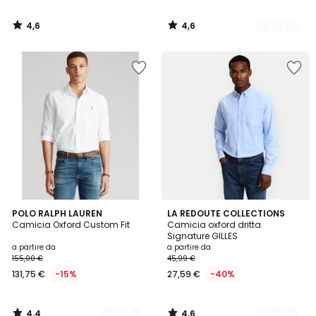
4,6
4,6
/
/
5
5
4,4
4,6
2
POLO RALPH LAUREN
2
LA REDOUTE COLLECTIONS
/ 5
/ 5
Camicia Oxford Custom Fit
Camicia oxford dritta
Colori
Colori
Signature GILLES
a partire da
a partire da
155,00 €
45,99 €
131,75 €
-15%
27,59 €
-40%
4,4
4,6