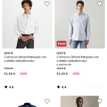
Saldi
4,6
4,4
LEVI'S
8
LEVI'S
/ 5
/ 5
Camicia Oxford Relaxed con
Camicia Oxford Relaxed con
Colori
colletto abbottonato
colletto abbottonato
a partire da
74,99 €
74,99 €
52,49 €
-30%
52,49 €
-30%
4,6
4,4
/
/
5
5