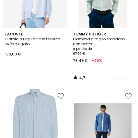
4,7
LACOSTE
6
TOMMY HILFIGER
/ 5
Camicia regular fit in tessuto
Camicia a taglio standard
Colori
oxford rigato
con bottoni
a partire da
130,00 €
97,99 €
73,49 €
-25%
4,7
/
5