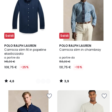
Saldi
Saldi
4,6
3,9
4
POLO RALPH LAUREN
POLO RALPH LAUREN
/ 5
/ 5
Camicia slim fit in popeline
Camicia slim in chambray
Colori
elasticizzato
a partire da
a partire da
145,00 €
155,00 €
108,75 €
-25%
131,75 €
-15%
4,6
3,9
/
/
5
5