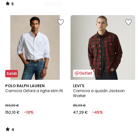
5
/
5
Outlet
Saldi
4
POLO RALPH LAUREN
LEVI'S
/
Camicia Oxford a righe slim fit
Camicia a quadri Jackson
5
Worker
169,00 €
85,99 €
152,10 €
-10%
47,29 €
-45%
4
/
5