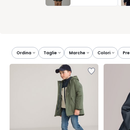
semplificare la scelta al mattino. Bastano pochi clic, il prodotto
seguirà il suo ritmo, giorno dopo giorno.
Ordina
taglie
marche
colori
pr