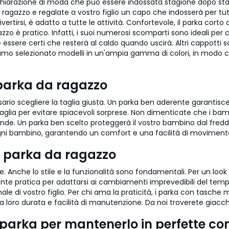
chiarazione di moda che può essere indossata stagione dopo stagi
ragazzo e regalate a vostro figlio un capo che indosserà per tutto
rtirsi, è adatto a tutte le attività. Confortevole, il parka cort
o è pratico. Infatti, i suoi numerosi scomparti sono ideali per con
essere certi che resterà al caldo quando uscirà. Altri cappotti s
bbiamo selezionato modelli in un'ampia gamma di colori, in modo c
 parka da ragazzo
essario scegliere la taglia giusta. Un parka ben aderente garant
aglia per evitare spiacevoli sorprese. Non dimenticate che i ba
nde. Un parka ben scelto proteggerà il vostro bambino dal fredd
gni bambino, garantendo un comfort e una facilità di movimento
r i parka da ragazzo
lore. Anche lo stile e la funzionalità sono fondamentali. Per un l
te pratica per adattarsi ai cambiamenti imprevedibili del tem
i vostro figlio. Per chi ama la praticità, i parka con tasche multi
 la loro durata e facilità di manutenzione. Da noi troverete giacc
parka per mantenerlo in perfette con