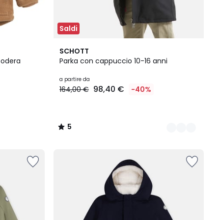
Saldi
3
5
SCHOTT
Colori
/
fodera
Parka con cappuccio 10-16 anni
5
a partire da
98,40 €
164,00 €
-40%
5
/
5