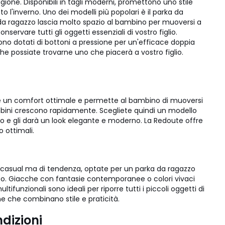
one. Disponibili in tagli moderni, promettono uno stile
 l'inverno. Uno dei modelli più popolari è il parka da
o da ragazzo lascia molto spazio al bambino per muoversi a
servare tutti gli oggetti essenziali di vostro figlio.
ono dotati di bottoni a pressione per un'efficace doppia
he possiate trovarne uno che piacerà a vostro figlio.
isce un comfort ottimale e permette al bambino di muoversi
mbini crescono rapidamente. Scegliete quindi un modello
o e gli darà un look elegante e moderno. La Redoute offre
 ottimali.
ook casual ma di tendenza, optate per un parka da ragazzo
po. Giacche con fantasie contemporanee o colori vivaci
funzionali sono ideali per riporre tutti i piccoli oggetti di
he che combinano stile e praticità.
dizioni