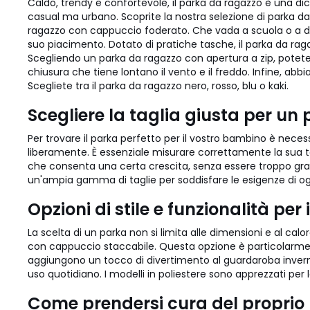
Caldo, trendy e confortevole, il parka da ragazzo è una di
casual ma urbano. Scoprite la nostra selezione di parka da 
ragazzo con cappuccio foderato. Che vada a scuola o a dive
suo piacimento. Dotato di pratiche tasche, il parka da ragazz
Scegliendo un parka da ragazzo con apertura a zip, potete 
chiusura che tiene lontano il vento e il freddo. Infine, a
Scegliete tra il parka da ragazzo nero, rosso, blu o kaki.
Scegliere la taglia giusta per un
Per trovare il parka perfetto per il vostro bambino è nec
liberamente. È essenziale misurare correttamente la sua t
che consenta una certa crescita, senza essere troppo gra
un'ampia gamma di taglie per soddisfare le esigenze di o
Opzioni di stile e funzionalità pe
La scelta di un parka non si limita alle dimensioni e al ca
con cappuccio staccabile. Questa opzione è particolarmen
aggiungono un tocco di divertimento al guardaroba invernale d
uso quotidiano. I modelli in poliestere sono apprezzati per
Come prendersi cura del proprio 