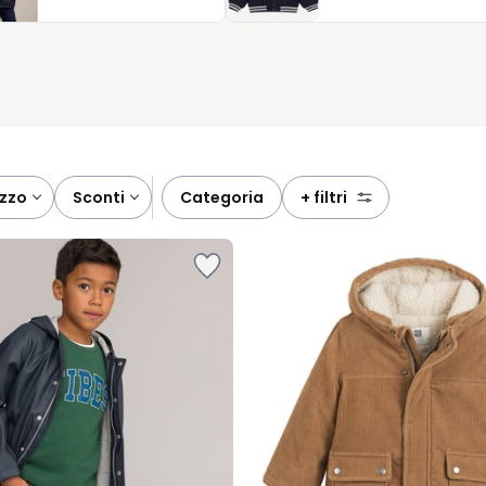
 giusto finisce nel carrello, e sapete di aver scelto qualcosa che
ezzo
sconti
categoria
+ filtri