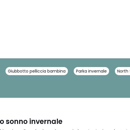
Giubbotto pelliccia bambina
Parka invernale
North
o sonno invernale