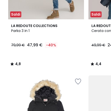
Saldi
Saldi
4,8
4,4
LA REDOUTE COLLECTIONS
LA REDOUT
/ 5
/ 5
Parka 3 in 1
Cerata co
47,99
47,99 €
2
79,99 €
-40%
49,99 €
€
Invece
di
79,99
4,8
4,4
€
/
/
40%
5
5
di
sconto
applicato.