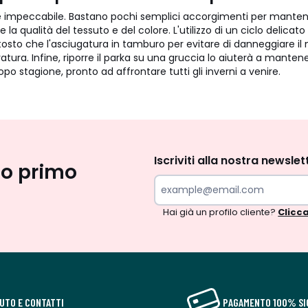
e impeccabile. Bastano pochi semplici accorgimenti per mantenere
e la qualità del tessuto e del colore. L'utilizzo di un ciclo delic
piuttosto che l'asciugatura in tamburo per evitare di danneggiare
atura. Infine, riporre il parka su una gruccia lo aiuterà a mantene
stagione, pronto ad affrontare tutti gli inverni a venire.
Iscrizione
newsletter
Iscriviti alla nostra newslet
uo primo
Hai già un profilo cliente?
Clicca
IUTO E CONTATTI
PAGAMENTO 100% SI