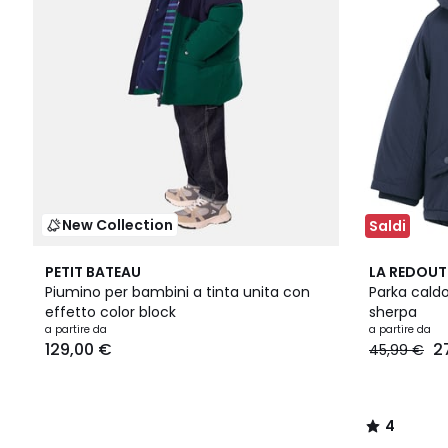
New Collection
Saldi
2
4
PETIT BATEAU
LA REDOUT
Colori
/
Piumino per bambini a tinta unita con
Parka cald
5
effetto color block
sherpa
a partire da
a partire da
129,00 €
2
45,99 €
4
/