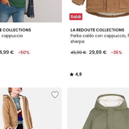
Saldi
4,8
E COLLECTIONS
LA REDOUTE COLLECTIONS
/ 5
n cappuccio
Parka caldo con cappuccio, 
sherpa
4,99 €
29,89 €
-50%
45,99 €
-35%
4,8
/
5