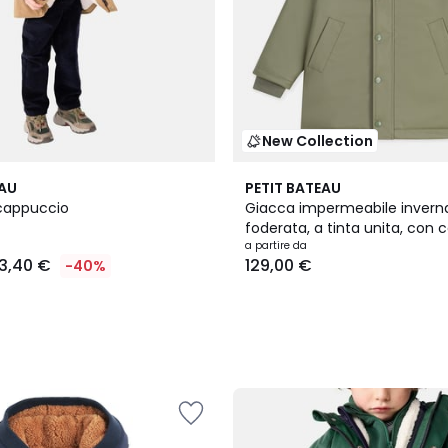
New Collection
EAU
PETIT BATEAU
cappuccio
Giacca impermeabile invern
foderata, a tinta unita, con
a partire da
3,40 €
129,00 €
-40%