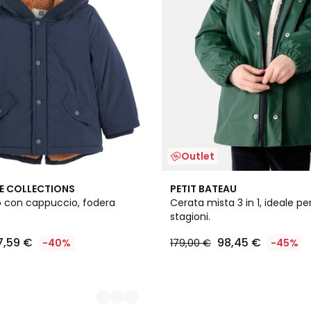
Outlet
E COLLECTIONS
PETIT BATEAU
o con cappuccio, fodera
Cerata mista 3 in 1, ideale per
stagioni.
7,59 €
98,45 €
-40%
179,00 €
-45%