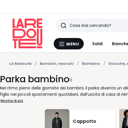
Ricerca
Ultimi
Saldi
Bianche
MENU
Menu
articoli
La
Redoute
visti
La Redoute
Bambini, neonati
Bambino
Giacche, 
Parka bambino
11
Nel ritmo pieno delle giornate dei bambini, il parka diventa un
figlio nei piccoli spostamenti quotidiani, dall’uscita di casa al r
selezionato modelli di abbigliamento facili da indossare e da abbi
Mostra di più
bambino si integra con naturalezza nel guardaroba: sta bene con 
reversibile offrono due stili in un solo gesto, una soluzione con
rapidamente. Il tessuto è pensato per l’uso quotidiano, piacevole 
Cappotto
pulite, i colori equilibrati, come il blu, sempre facile da coordinar