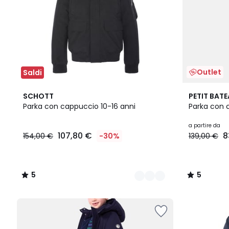
Outlet
Saldi
2
5
5
SCHOTT
PETIT BAT
Colori
/
/
Parka con cappuccio 10-16 anni
Parka con 
5
5
a partire da
107,80 €
8
154,00 €
-30%
139,00 €
5
5
/
/
5
5