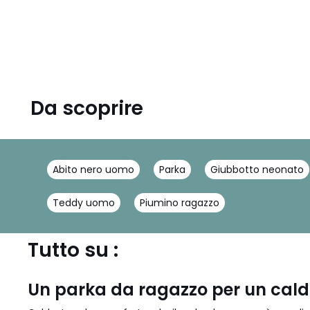
5
Da scoprire
Abito nero uomo
Parka
Giubbotto neonato
Teddy uomo
Piumino ragazzo
Tutto su :
Un parka da ragazzo per un cald