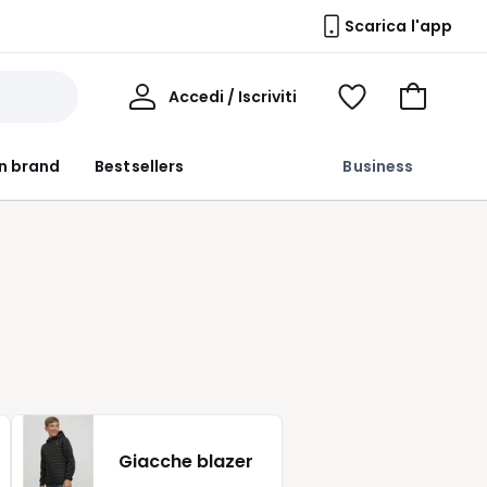
Scarica l'app
Il
Accedi / Iscriviti
Voir
Vai
Mio
ma
al
Profilo
wishlist
carrello
n brand
Bestsellers
Business
Giacche blazer