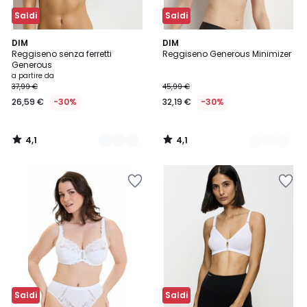
Saldi
Saldi
4,1
4,1
3
DIM
2
DIM
/ 5
/ 5
Reggiseno senza ferretti
Reggiseno Generous Minimizer
Colori
Colori
Generous
a partire da
37,99 €
45,99 €
26,59 €
-30%
32,19 €
-30%
4,1
4,1
/
/
5
5
Saldi
Saldi