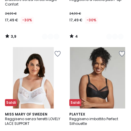
Colori
Colori
5
Confort
24,99 €
24,99 €
17,49 €
-30%
17,49 €
-30%
3,9
4
/
/
5
5
Saldi
Saldi
4,5
4,1
3
MISS MARY OF SWEDEN
3
PLAYTEX
/ 5
/ 5
Reggiseno senza ferretti LOVELY
Reggiseno imbottito Perfect
Colori
Colori
LACE SUPPORT
Silhouette