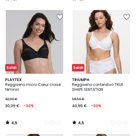
/
/
5
5
Saldi
Saldi
4,5
4,5
2
PLAYTEX
3
TRIUMPH
/ 5
/ 5
Reggiseno micro Cœur croisé
Reggiseno contenitivo TRUE
Colori
Colori
féminin
SHAPE SENTATION
42,99 €
58,50 €
30,09 €
-30%
40,95 €
-30%
4,5
4,5
/
/
5
5