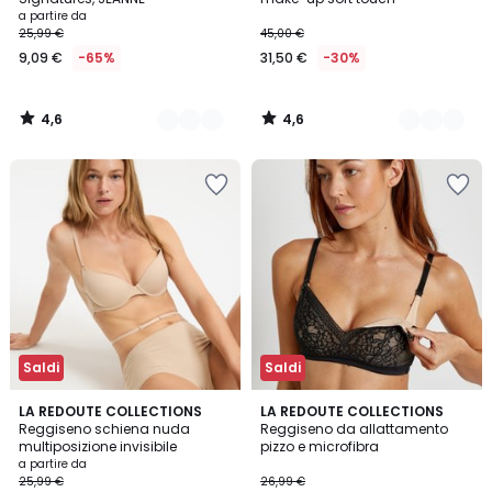
a partire da
25,99 €
45,00 €
9,09 €
-65%
31,50 €
-30%
4,6
4,6
/
/
5
5
Saldi
Saldi
3,9
4,5
2
LA REDOUTE COLLECTIONS
LA REDOUTE COLLECTIONS
/ 5
/ 5
Reggiseno schiena nuda
Reggiseno da allattamento
Colori
multiposizione invisibile
pizzo e microfibra
a partire da
25,99 €
26,99 €