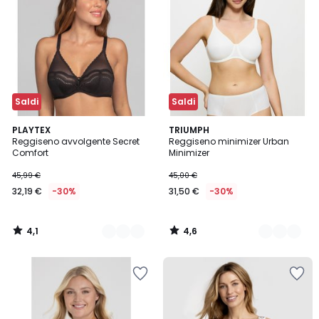
Saldi
Saldi
4,1
4,6
2
PLAYTEX
2
TRIUMPH
/ 5
/ 5
Reggiseno avvolgente Secret
Reggiseno minimizer Urban
Colori
Colori
Comfort
Minimizer
45,99 €
45,00 €
32,19 €
-30%
31,50 €
-30%
4,1
4,6
/
/
5
5