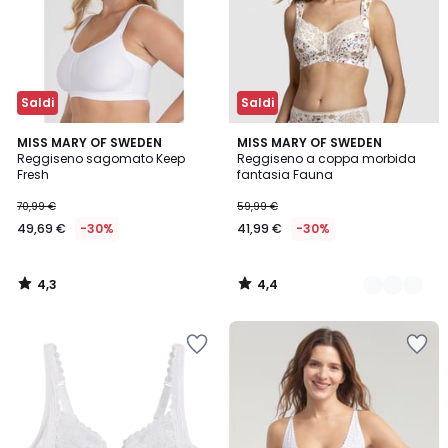
Saldi
Saldi
4,3
4,4
MISS MARY OF SWEDEN
2
MISS MARY OF SWEDEN
/ 5
/ 5
Reggiseno sagomato Keep
Reggiseno a coppa morbida
Colori
Fresh
fantasia Fauna
70,99 €
59,99 €
49,69 €
-30%
41,99 €
-30%
4,3
4,4
/
/
5
5