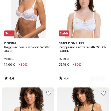
Saldi
Saldi
4,6
4,4
DORINA
2
SANS COMPLEXE
/ 5
/ 5
Reggiseno in pizzo con ferretto
Reggiseno senza ferretti COTON
Colori
ANGIE
D'ARUM
20,00 €
35,99 €
14,00 €
-30%
25,19 €
-30%
4,6
4,4
/
/
5
5