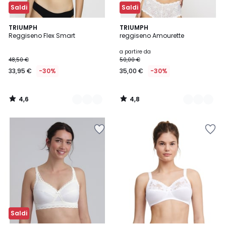
Saldi
Saldi
4,6
4,8
2
TRIUMPH
5
TRIUMPH
/ 5
/ 5
Reggiseno Flex Smart
reggiseno Amourette
Colori
Colori
a partire da
48,50 €
50,00 €
33,95 €
-30%
35,00 €
-30%
4,6
4,8
/
/
5
5
Saldi