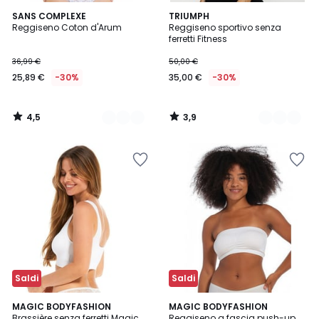
4,5
3,9
2
SANS COMPLEXE
2
TRIUMPH
/ 5
/ 5
Reggiseno Coton d'Arum
Reggiseno sportivo senza
Colori
Colori
ferretti Fitness
36,99 €
50,00 €
25,89 €
-30%
35,00 €
-30%
4,5
3,9
/
/
5
5
Saldi
Saldi
3,9
4
3
MAGIC BODYFASHION
3
MAGIC BODYFASHION
/ 5
/
Brassière senza ferretti Magic
Reggiseno a fascia push-up