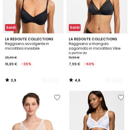
Saldi
Saldi
3,9
4,6
3
LA REDOUTE COLLECTIONS
3
LA REDOUTE COLLECTIONS
/ 5
/ 5
Reggiseno avvolgente in
Reggiseno a triangolo
Colori
Colori
microfibra invisibile
sagomato in microfibra Vikie
a partire da
25,99 €
19,99 €
16,89 €
-35%
7,99 €
-60%
3,9
4,6
/
/
5
5