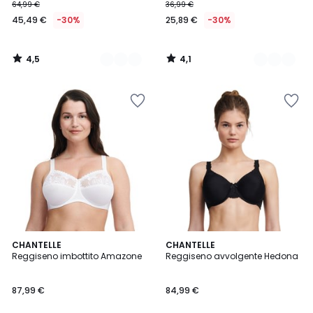
64,99 €
36,99 €
45,49 €
-30%
25,89 €
-30%
4,5
4,1
/
/
5
5
4,6
4,3
3
CHANTELLE
2
CHANTELLE
/ 5
/ 5
Reggiseno imbottito Amazone
Reggiseno avvolgente Hedona
Colori
Colori
87,99 €
84,99 €