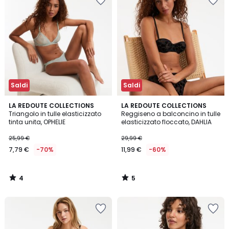
Saldi
Saldi
4
5
LA REDOUTE COLLECTIONS
LA REDOUTE COLLECTIONS
/
/
Triangolo in tulle elasticizzato
Reggiseno a balconcino in tulle
5
5
tinta unita, OPHELIE
elasticizzato floccato, DAHLIA
25,99 €
29,99 €
7,79 €
-70%
11,99 €
-60%
4
5
/
/
5
5