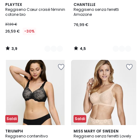
3,9
4,5
2
PLAYTEX
3
CHANTELLE
/ 5
/ 5
Reggiseno Cœur croisé féminin
Reggiseno senza ferretti
Colori
Colori
cotone bio
Amazone
37,99 €
76,99 €
26,59 €
-30%
3,9
4,5
/
/
5
5
Saldi
Saldi
4,5
4,3
2
TRIUMPH
2
MISS MARY OF SWEDEN
/ 5
/ 5
Reggiseno contenitivo
Reggiseno senza ferretti Lovely
Colori
Colori