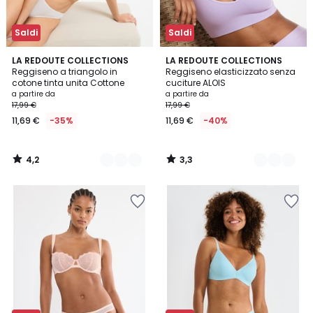
Saldi
Saldi
4,2
3,3
4
LA REDOUTE COLLECTIONS
4
LA REDOUTE COLLECTIONS
/ 5
/ 5
Reggiseno a triangolo in
Reggiseno elasticizzato senza
Colori
Colori
cotone tinta unita Cottone
cuciture ALOIS
a partire da
a partire da
17,99 €
17,99 €
11,69 €
-35%
11,69 €
-40%
4,2
3,3
/
/
5
5