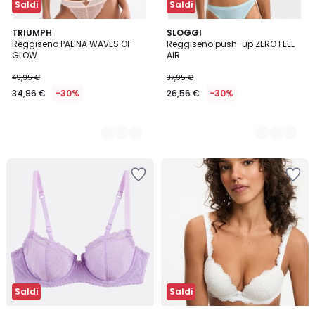
Saldi
Saldi
2
TRIUMPH
2
SLOGGI
Reggiseno PALINA WAVES OF
Reggiseno push-up ZERO FEEL
Colori
Colori
GLOW
AIR
49,95 €
37,95 €
34,96 €
-30%
26,56 €
-30%
Saldi
Saldi