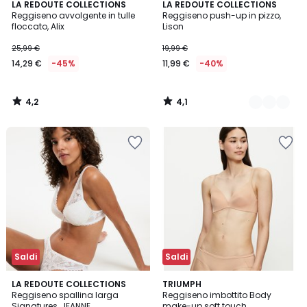
4,2
4,1
LA REDOUTE COLLECTIONS
3
LA REDOUTE COLLECTIONS
/ 5
/ 5
Reggiseno avvolgente in tulle
Reggiseno push-up in pizzo,
Colori
floccato, Alix
Lison
25,99 €
19,99 €
14,29 €
-45%
11,99 €
-40%
4,2
4,1
/
/
5
5
Saldi
Saldi
4,6
4,6
4
LA REDOUTE COLLECTIONS
2
TRIUMPH
/ 5
/ 5
Reggiseno spallina larga
Reggiseno imbottito Body
Colori
Colori
Signatures, JEANNE
make-up soft touch