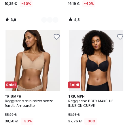
10,39 €
-60%
16,19 €
-40%
3,9
4,5
/
/
5
5
Saldi
Saldi
3,3
2,5
3
TRIUMPH
3
TRIUMPH
/ 5
/ 5
Reggiseno minimizer senza
Reggiseno BODY MAKE-UP
Colori
Colori
ferretti Amourette
ILLUSION CURVE
55,00 €
53,95 €
38,50 €
-30%
37,76 €
-30%