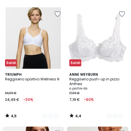
5
5
Saldi
Saldi
4,5
4,4
2
TRIUMPH
6
ANNE WEYBURN
/ 5
/ 5
Reggiseno sportivo Wellness N
Reggiseno push-up in pizzo
Colori
Colori
Anthea
a partire da
34,99 €
17,99 €
24,49 €
-30%
7,19 €
-60%
4,5
4,4
/
/
5
5