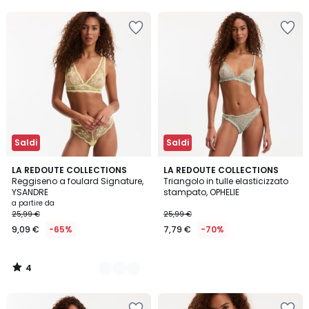
5
5
Invece
di
25,99
€
75%
di
sconto
applicato.
Saldi
Saldi
4
3
LA REDOUTE COLLECTIONS
LA REDOUTE COLLECTIONS
/
Reggiseno a foulard Signature,
Triangolo in tulle elasticizzato
Colori
5
YSANDRE
stampato, OPHELIE
a partire da
25,99 €
25,99 €
9,09 €
-65%
7,79 €
-70%
4
/
5