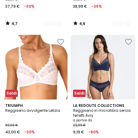
37,79 €
-30%
38,99 €
-35%
4,7
4,6
/
/
5
5
Saldi
Saldi
4,7
4,2
TRIUMPH
3
LA REDOUTE COLLECTIONS
/ 5
/ 5
Reggiseno avvolgente Letizia
Reggiseno in microfibra senza
Colori
ferretti Avry
a partire da
60,00 €
22,99 €
42,00 €
-30%
9,19 €
-60%