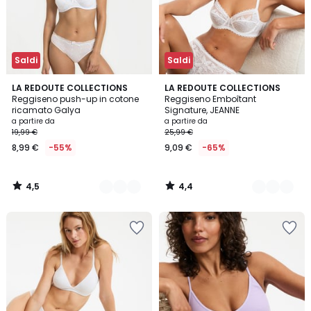
Saldi
Saldi
4,5
4,4
4
LA REDOUTE COLLECTIONS
5
LA REDOUTE COLLECTIONS
/ 5
/ 5
Reggiseno push-up in cotone
Reggiseno Emboîtant
Colori
Colori
ricamato Galya
Signature, JEANNE
a partire da
a partire da
19,99 €
25,99 €
8,99 €
-55%
9,09 €
-65%
4,5
4,4
/
/
5
5