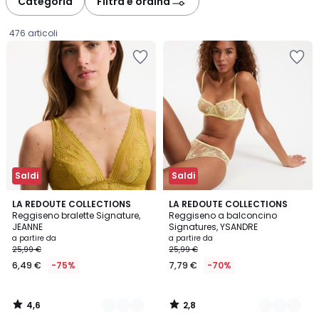
Categoria
Filtra e ordina
gauche
droite
476 articoli
Saldi
Saldi
4,6
2,8
4
LA REDOUTE COLLECTIONS
3
LA REDOUTE COLLECTIONS
/ 5
/ 5
Reggiseno bralette Signature,
Reggiseno a balconcino
Colori
Colori
JEANNE
Signatures, YSANDRE
Prezzo
a partire da
a partire da
25,99 €
25,99 €
a
6,49 €
-75%
7,79 €
-70%
partire
da
6,49
4,6
2,8
€
/
/