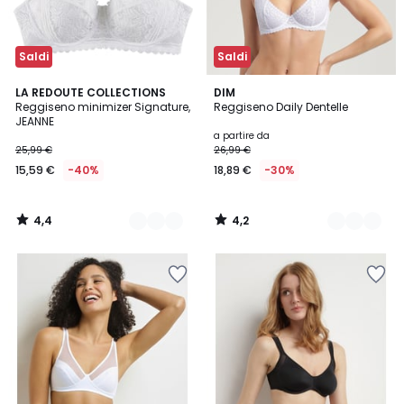
Saldi
Saldi
4,4
4,2
2
LA REDOUTE COLLECTIONS
4
DIM
/ 5
/ 5
Reggiseno minimizer Signature,
Reggiseno Daily Dentelle
Colori
Colori
JEANNE
a partire da
25,99 €
26,99 €
15,59 €
-40%
18,89 €
-30%
4,4
4,2
/
/
5
5