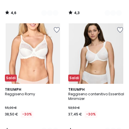
4,6
4,3
/
/
5
5
Saldi
Saldi
4,5
4,6
2
TRIUMPH
3
TRIUMPH
/ 5
/ 5
Reggiseno Romy
Reggiseno contenitivo Essential
Colori
Colori
Minimizer
55,00 €
53,50 €
38,50 €
-30%
37,45 €
-30%