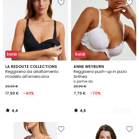
Saldi
Saldi
4,4
4,5
LA REDOUTE COLLECTIONS
3
ANNE WEYBURN
/ 5
/ 5
Reggiseno da allattamento
Reggiseno push-up in pizzo
Colori
modello all'americana
Anthea
a partire da
29,99 €
25,99 €
17,99 €
-40%
7,79 €
-70%
4,4
4,5
/
/
5
5