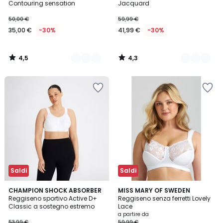
Contouring sensation
Jacquard
50,00 €
59,99 €
35,00 €
-30%
41,99 €
-30%
4,5
4,3
/
/
5
5
Saldi
Saldi
4,7
4,6
3
CHAMPION SHOCK ABSORBER
5
MISS MARY OF SWEDEN
/ 5
/ 5
Reggiseno sportivo Active D+
Reggiseno senza ferretti Lovely
Colori
Colori
Classic a sostegno estremo
Lace
a partire da
53,99 €
59,99 €