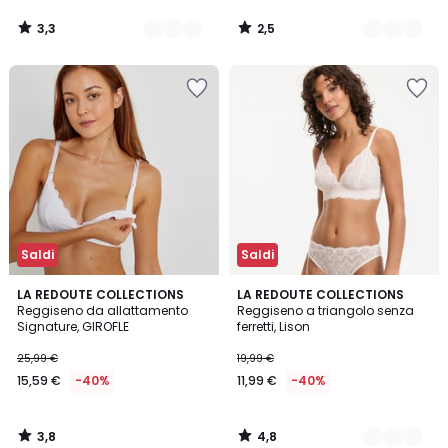
3,3
2,5
/
/
5
5
Saldi
Saldi
3,8
4,8
LA REDOUTE COLLECTIONS
3
LA REDOUTE COLLECTIONS
/ 5
/ 5
Reggiseno da allattamento
Reggiseno a triangolo senza
Colori
Signature, GIROFLE
ferretti, Lison
25,99 €
19,99 €
15,59 €
-40%
11,99 €
-40%
3,8
4,8
/
/