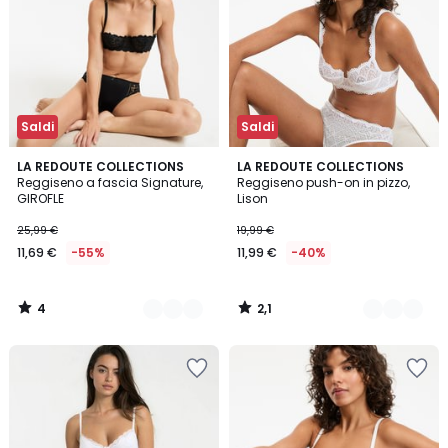
Saldi
Saldi
4
2,1
2
LA REDOUTE COLLECTIONS
3
LA REDOUTE COLLECTIONS
/
/
Reggiseno a fascia Signature,
Reggiseno push-on in pizzo,
Colori
Colori
5
5
GIROFLE
Lison
25,99 €
19,99 €
11,69 €
-55%
11,99 €
-40%
4
2,1
/
/
5
5