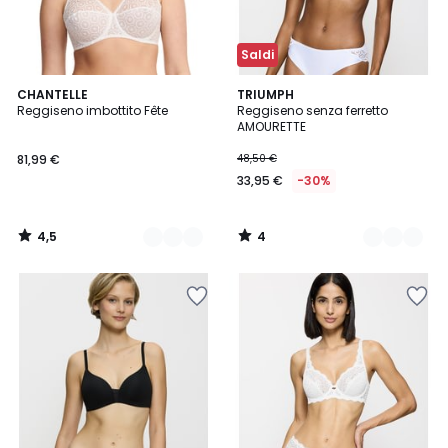
Saldi
4,5
4
2
CHANTELLE
5
TRIUMPH
/ 5
/
Reggiseno imbottito Fête
Reggiseno senza ferretto
Colori
Colori
5
AMOURETTE
81,99 €
48,50 €
33,95 €
-30%
4,5
4
/
/
5
5