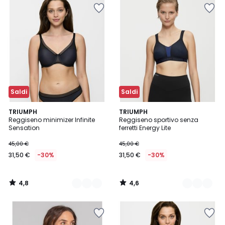
Saldi
Saldi
4,8
4,6
2
TRIUMPH
2
TRIUMPH
/ 5
/ 5
Reggiseno minimizer Infinite
Reggiseno sportivo senza
Colori
Colori
Sensation
ferretti Energy Lite
45,00 €
45,00 €
31,50 €
-30%
31,50 €
-30%
4,8
4,6
/
/
5
5