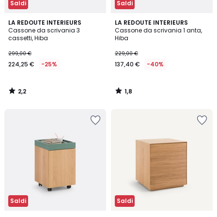
Saldi
Saldi
2,2
1,8
LA REDOUTE INTERIEURS
LA REDOUTE INTERIEURS
/ 5
/
Cassone da scrivania 3
Cassone da scrivania 1 anta,
5
cassetti, Hiba
Hiba
299,00 €
229,00 €
224,25 €
-25%
137,40 €
-40%
2,2
1,8
/
/
5
5
Saldi
Saldi