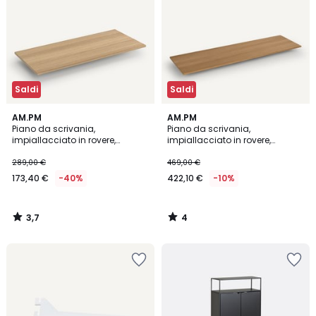
Saldi
Saldi
3,7
4
AM.PM
AM.PM
/ 5
/
Piano da scrivania,
Piano da scrivania,
5
impiallacciato in rovere,
impiallacciato in rovere,
lunghezza 150 cm, Working
lunghezza 250 cm, Working
289,00 €
469,00 €
173,40 €
-40%
422,10 €
-10%
3,7
4
/
/
5
5