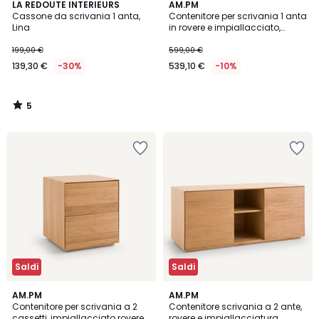
5
LA REDOUTE INTERIEURS
AM.PM
/
Cassone da scrivania 1 anta,
Contenitore per scrivania 1 anta
5
Lina
in rovere e impiallacciato,
Mikube
199,00 €
599,00 €
139,30 €
-30%
539,10 €
-10%
5
/
5
Saldi
Saldi
1
1
AM.PM
AM.PM
/
/
Contenitore per scrivania a 2
Contenitore scrivania a 2 ante,
5
5
cassetti, impiallacciato rovere
rovere e impiallacciatura,