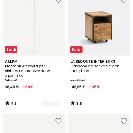
Saldi
Saldi
4,1
3,8
2
AM.PM
LA REDOUTE INTERIEURS
/ 5
/ 5
Montanti Archivita per il
Cassone da scrivania con
Colori
sistema di archiviazione
ruote, Hiba
a partire da
54,99 €
229,00 €
38,49 €
-30%
148,85 €
-35%
4,1
3,8
/
/
5
5