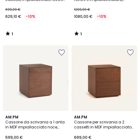
e Mikube
Mikube
699,00 €
1200,00 €
629,10 €
-10%
1080,00 €
-10%
1
1
/
/
5
5
AM.PM
AM.PM
Cassone da scrivania a 1 anta
Cassone per scrivania a 2
in MDF impiallacciato noce,
cassetti in MDF impiallacciato
MIKUBE
noce, MIKUBE
599,00 €
699,00 €