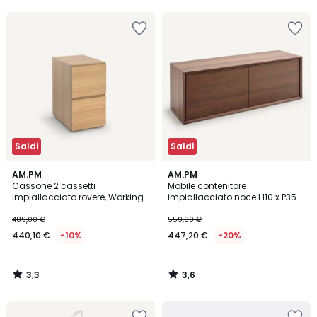
5
5
10%
di
sconto
applicato.
Saldi
Saldi
3,3
3,6
AM.PM
AM.PM
/ 5
/ 5
Cassone 2 cassetti
Mobile contenitore
impiallacciato rovere, Working
impiallacciato noce L110 x P35
cm Archivita
489,00 €
559,00 €
440,10 €
-10%
447,20 €
-20%
3,3
3,6
/
/
5
5