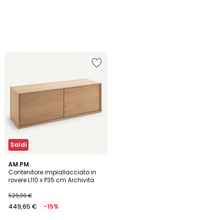
Saldi
3
AM.PM
/
Contenitore impiallacciato in
5
rovere L110 x P35 cm Archivita
529,00 €
449,65 €
-15%