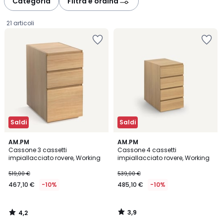
Categoria
Filtra e ordina
gauche
droite
21 articoli
Saldi
Saldi
4,2
3,9
AM.PM
AM.PM
/ 5
/ 5
Cassone 3 cassetti
Cassone 4 cassetti
impiallacciato rovere, Working
impiallacciato rovere, Working
467,10
519,00 €
539,00 €
€
467,10 €
-10%
485,10 €
-10%
Invece
di
519,00
3,9
4,2
€
/
/