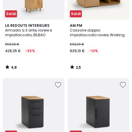
Saldi
Saldi
4,8
2,5
LA REDOUTE INTERIEURS
AM.PM
/ 5
/ 5
Armadio a 3 ante, rovere e
Cassone doppio
impiallacciato, BILBAO
impiallacciato rovere, Working
659,00 €
699,00 €
428,35 €
-35%
629,10 €
-10%
4,8
2,5
/
/
5
5