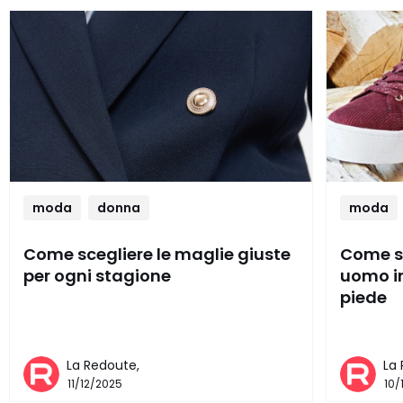
moda
donna
moda
Come scegliere le maglie giuste
Come sc
per ogni stagione
uomo in
piede
La Redoute,
La
11/12/2025
10/