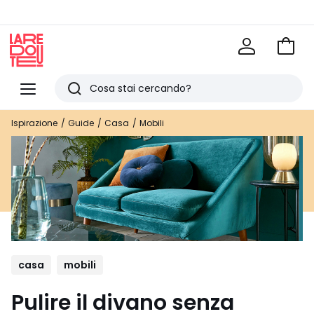
Vai
al
La
carrel
Redoute
Menu
Ricerca
Ultimi
Ispirazione
Guide
Casa
Mobili
articoli
visti
casa
mobili
Pulire il divano senza