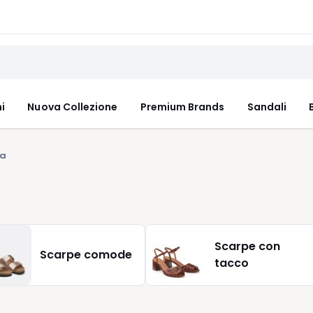
i
Nuova Collezione
Premium Brands
Sandali
ra
Scarpe con
Scarpe comode
tacco