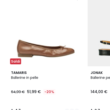
Saldi
3
4,7
4
3,7
TAMARIS
JONAK
Colori
/ 5
Colori
/ 5
Ballerine in pelle
Ballerine 
51,99 €
144,00 €
64,99 €
-20%