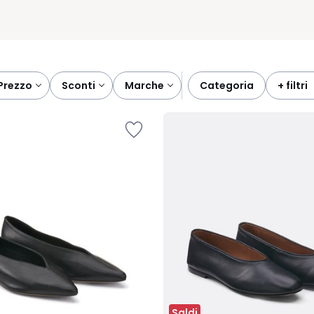
prezzo
sconti
marche
categoria
+ filtri
Saldi