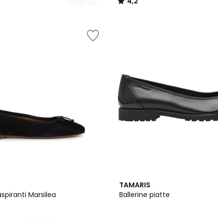
4,2
/
5
4,7
TAMARIS
/ 5
aspiranti Marsilea
Ballerine piatte