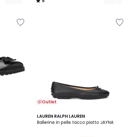
5
/
5
Outlet
5
LAUREN RALPH LAUREN
/
Ballerine in pelle tacco piatto JAYNA
5