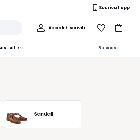
Scarica l'app
Il
Accedi / Iscriviti
Voir
Vai
Mio
ma
al
Profilo
wishlist
carrello
Bestsellers
Business
Sandali