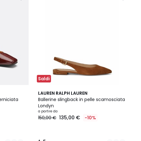
Saldi
2
5
LAUREN RALPH LAUREN
Colori
/
erniciata
Ballerine slingback in pelle scamosciata
5
Londyn
a partire da
135,00 €
150,00 €
-10%