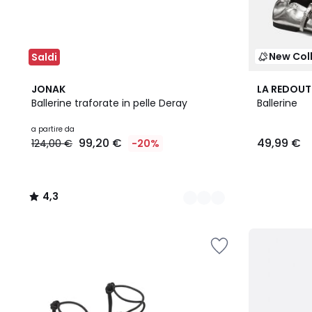
New Col
Saldi
3
4,3
2
JONAK
LA REDOUT
Colori
/ 5
Colori
Ballerine traforate in pelle Deray
Ballerine
a partire da
99,20 €
49,99 €
124,00 €
-20%
4,3
/
5