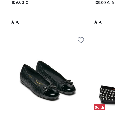
109,00 €
8
109,00 €
4,6
4,5
/
/
5
5
Saldi