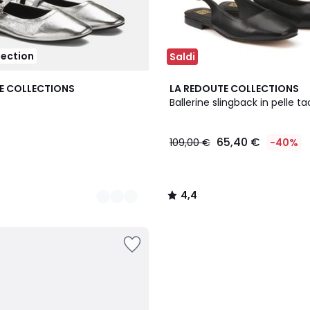
lection
Saldi
4,4
E COLLECTIONS
LA REDOUTE COLLECTIONS
/ 5
Ballerine slingback in pelle t
65,40 €
109,00 €
-40%
4,4
/
5