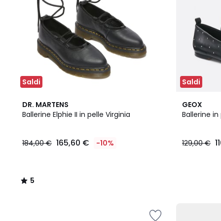
Saldi
Saldi
5
DR. MARTENS
GEOX
/
Ballerine Elphie II in pelle Virginia
Ballerine in
5
165,60 €
1
184,00 €
-10%
129,00 €
5
/
5