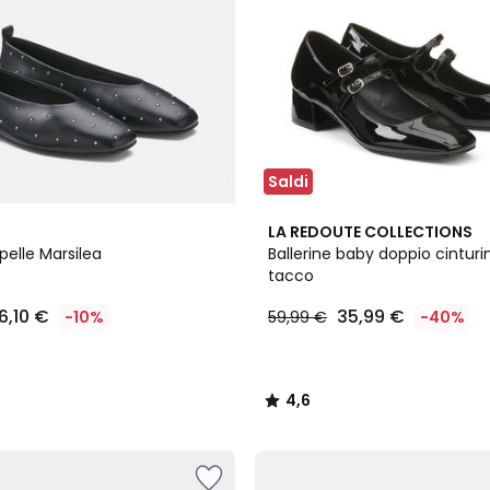
Saldi
4,6
LA REDOUTE COLLECTIONS
/ 5
 pelle Marsilea
Ballerine baby doppio cinturi
tacco
16,10 €
35,99 €
-10%
59,99 €
-40%
4,6
/
5