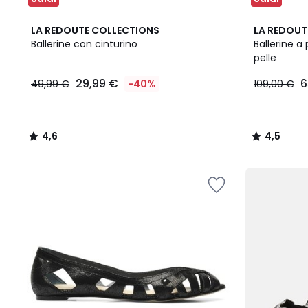
4,6
4,5
LA REDOUTE COLLECTIONS
LA REDOUT
/ 5
/ 5
Ballerine con cinturino
Ballerine a
pelle
29,99
29,99 €
6
49,99 €
-40%
109,00 €
€
Invece
di
49,99
4,6
4,5
€
/
/
40%
5
5
di
sconto
applicato.