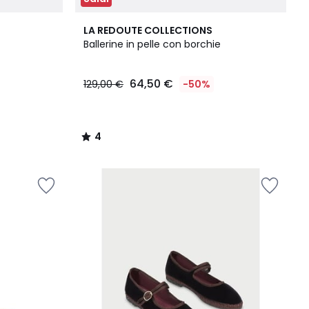
4
LA REDOUTE COLLECTIONS
/
Ballerine in pelle con borchie
5
64,50 €
129,00 €
-50%
4
/
5