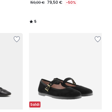
79,50 €
159,00 €
-50%
5
/
5
Saldi