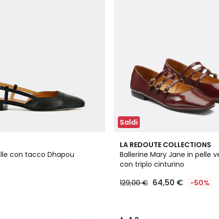
Saldi
2
4,2
LA REDOUTE COLLECTIONS
Colori
/ 5
pelle con tacco Dhapou
Ballerine Mary Jane in pelle v
con triplo cinturino
64,50 €
129,00 €
-50%