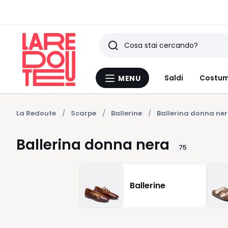
Ricerca
Ultimi
Saldi
Costum
MENU
Menu
articoli
La
Redoute
visti
La Redoute
Scarpe
Ballerine
Ballerina donna ne
Ballerina donna nera
75
Ballerine