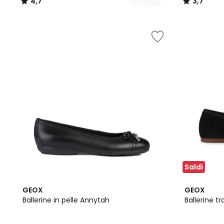
4,7
3,7
/
/
5
5
Saldi
4,6
2
4,5
GEOX
GEOX
/ 5
Colori
/ 5
Ballerine in pelle Annytah
Ballerine tr