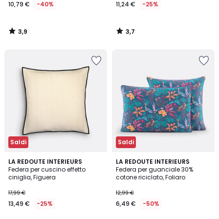
10,79 €
-40%
11,24 €
-25%
3,9
3,7
/
/
5
5
Saldi
Saldi
4,9
4,9
LA REDOUTE INTERIEURS
LA REDOUTE INTERIEURS
/ 5
/ 5
Federa per cuscino effetto
Federa per guanciale 30%
ciniglia, Figuera
cotone riciclato, Foliaro
17,99 €
12,99 €
13,49 €
-25%
6,49 €
-50%