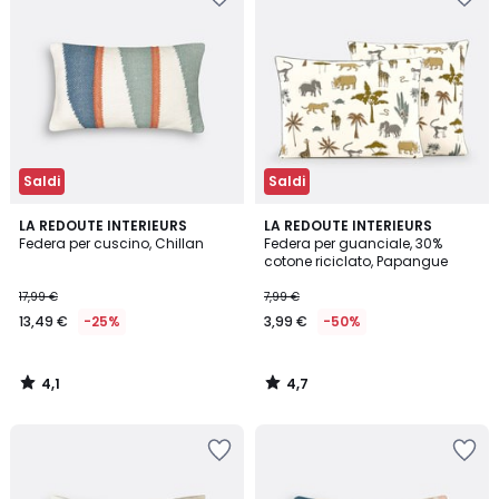
Saldi
Saldi
4,1
4,7
LA REDOUTE INTERIEURS
LA REDOUTE INTERIEURS
/ 5
/ 5
Federa per cuscino, Chillan
Federa per guanciale, 30%
cotone riciclato, Papangue
17,99 €
7,99 €
13,49 €
-25%
3,99 €
-50%
4,1
4,7
/
/
5
5