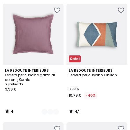
5
25%
di
sconto
applicato.
Saldi
4
4,1
6
LA REDOUTE INTERIEURS
LA REDOUTE INTERIEURS
/
/ 5
Federa per cuscino garza di
Federa per cuscino, Chillan
Colori
5
cotone, Kumla
a partire da
9,99 €
17,99 €
10,79 €
-40%
4
4,1
/
/
5
5