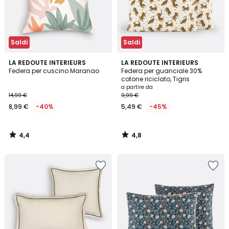
Saldi
Saldi
4,4
4,8
LA REDOUTE INTERIEURS
LA REDOUTE INTERIEURS
/ 5
/ 5
Federa per cuscino Maranao
Federa per guanciale 30%
cotone riciclato, Tigris
a partire da
14,99 €
9,99 €
8,99 €
-40%
5,49 €
-45%
4,4
4,8
/
/
5
5