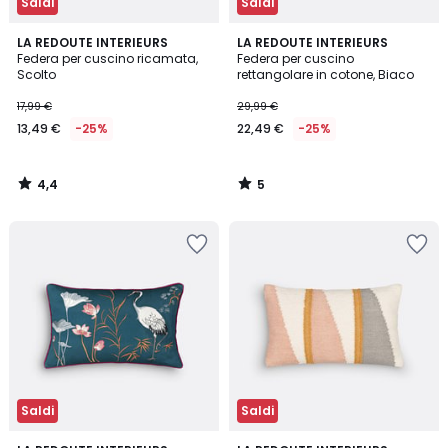
Saldi
Saldi
4,4
5
LA REDOUTE INTERIEURS
LA REDOUTE INTERIEURS
/ 5
/
Federa per cuscino ricamata,
Federa per cuscino
5
Scolto
rettangolare in cotone, Biaco
17,99 €
29,99 €
13,49 €
-25%
22,49 €
-25%
4,4
5
/
/
5
5
Saldi
Saldi