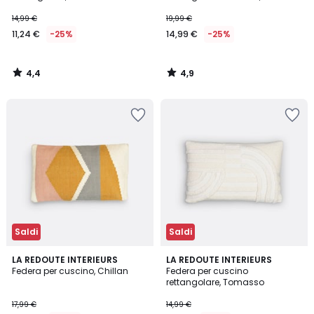
14,99 €
19,99 €
11,24 €
-25%
14,99 €
-25%
4,4
4,9
/
/
5
5
Saldi
Saldi
3,9
3,7
LA REDOUTE INTERIEURS
LA REDOUTE INTERIEURS
/ 5
/ 5
Federa per cuscino, Chillan
Federa per cuscino
rettangolare, Tomasso
17,99 €
14,99 €