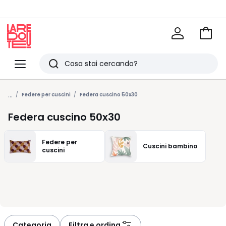
Vai
al
La
carrel
Redoute
Menu
Ricerca
Ultimi
...
articoli
Federe per cuscini
Federa cuscino 50x30
visti
Federa cuscino 50x30
Federe per
Cuscini bambino
cuscini
Categoria
Filtra e ordina