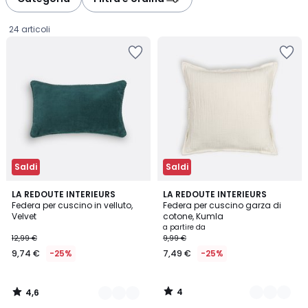
24 articoli
Saldi
Saldi
4,6
4
10
LA REDOUTE INTERIEURS
2
LA REDOUTE INTERIEURS
/ 5
/
Federa per cuscino in velluto,
Federa per cuscino garza di
Colori
Colori
5
Velvet
cotone, Kumla
9,74
a partire da
12,99 €
9,99 €
€
9,74 €
-25%
7,49 €
-25%
Invece
di
12,99
4
4,6
€
/
/
5