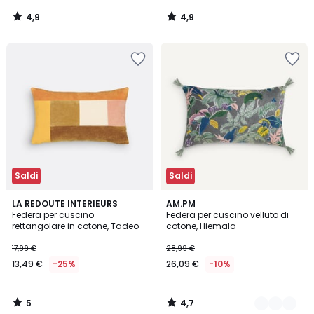
4,9
4,9
/
/
5
5
Saldi
Saldi
5
4,7
LA REDOUTE INTERIEURS
2
AM.PM
/
/ 5
Federa per cuscino
Federa per cuscino velluto di
Colori
5
rettangolare in cotone, Tadeo
cotone, Hiemala
17,99 €
28,99 €
13,49 €
-25%
26,09 €
-10%
5
4,7
/
/