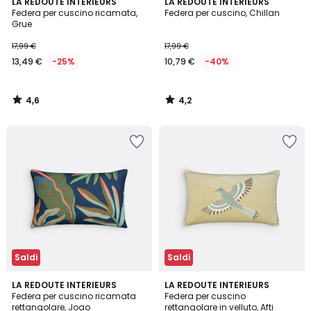
4,6
4,2
LA REDOUTE INTERIEURS
LA REDOUTE INTERIEURS
/ 5
/ 5
Federa per cuscino ricamata,
Federa per cuscino, Chillan
Grue
17,99 €
17,99 €
13,49 €
-25%
10,79 €
-40%
4,6
4,2
/
/
5
5
Saldi
Saldi
4,4
4,9
LA REDOUTE INTERIEURS
LA REDOUTE INTERIEURS
/ 5
/ 5
Federa per cuscino ricamata
Federa per cuscino
rettangolare, Joao
rettangolare in velluto, Afti