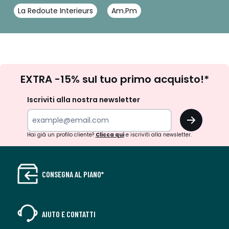
La Redoute Interieurs
Am.Pm
Iscrizione
EXTRA -15% sul tuo primo acquisto!*
newsletter
Iscriviti alla nostra newsletter
OK
Hai già un profilo cliente?
Clicca qui
e iscriviti alla newsletter.
CONSEGNA AL PIANO*
AIUTO E CONTATTI