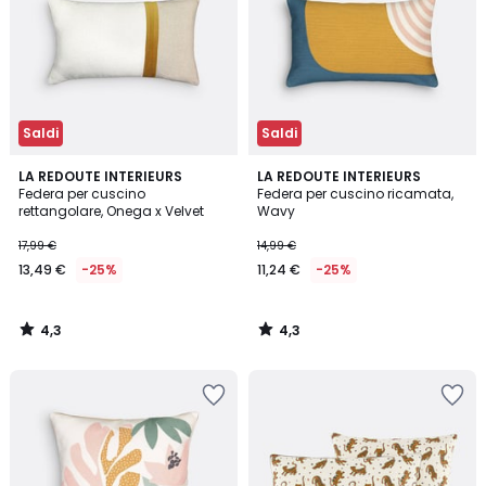
Saldi
Saldi
4,3
4,3
LA REDOUTE INTERIEURS
LA REDOUTE INTERIEURS
/ 5
/ 5
Federa per cuscino
Federa per cuscino ricamata,
rettangolare, Onega x Velvet
Wavy
17,99 €
14,99 €
13,49 €
-25%
11,24 €
-25%
4,3
4,3
/
/
5
5