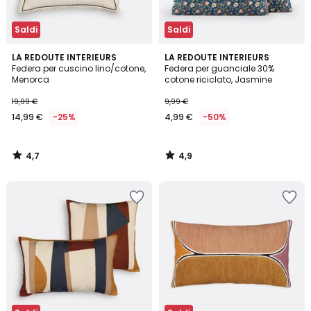
Saldi
Saldi
4,7
4,9
LA REDOUTE INTERIEURS
LA REDOUTE INTERIEURS
/ 5
/ 5
Federa per cuscino lino/cotone,
Federa per guanciale 30%
Menorca
cotone riciclato, Jasmine
19,99 €
9,99 €
14,99 €
-25%
4,99 €
-50%
4,7
4,9
/
/
5
5