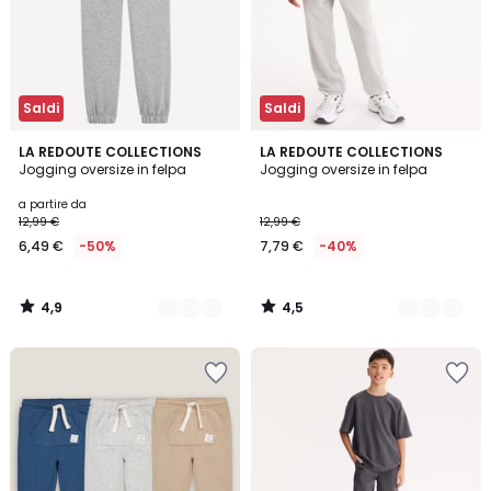
Saldi
Saldi
4,9
4,5
7
LA REDOUTE COLLECTIONS
7
LA REDOUTE COLLECTIONS
/ 5
/ 5
Jogging oversize in felpa
Jogging oversize in felpa
Colori
Colori
a partire da
12,99 €
12,99 €
6,49 €
-50%
7,79 €
-40%
4,9
4,5
/
/
5
5