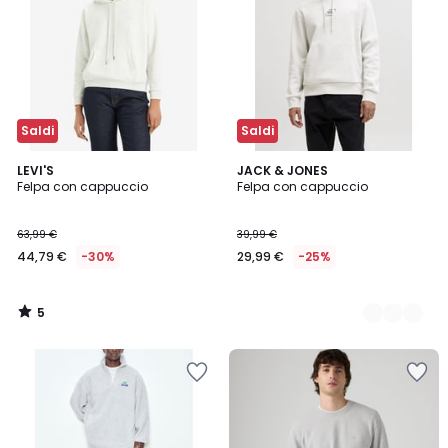
Saldi
Saldi
5
LEVI'S
4
JACK & JONES
/
Felpa con cappuccio
Felpa con cappuccio
Colori
5
63,99 €
39,99 €
44,79 €
-30%
29,99 €
-25%
5
/
5