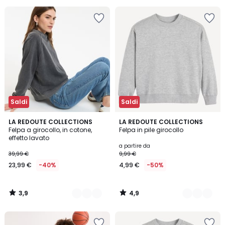
Invece
di
15,99
€
55%
di
sconto
applicato.
Saldi
Saldi
3,9
4,9
3
LA REDOUTE COLLECTIONS
6
LA REDOUTE COLLECTIONS
/ 5
/ 5
Felpa a girocollo, in cotone,
Felpa in pile girocollo
Colori
Colori
effetto lavato
a partire da
39,99 €
9,99 €
23,99 €
-40%
4,99 €
-50%
3,9
4,9
/
/
5
5