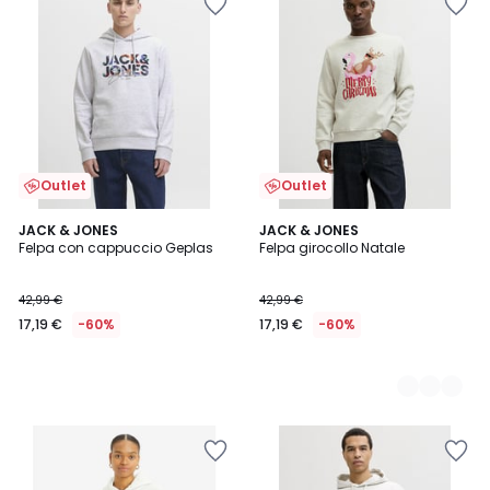
Outlet
Outlet
JACK & JONES
4
JACK & JONES
Felpa con cappuccio Geplas
Felpa girocollo Natale
Colori
42,99 €
42,99 €
17,19 €
-60%
17,19 €
-60%