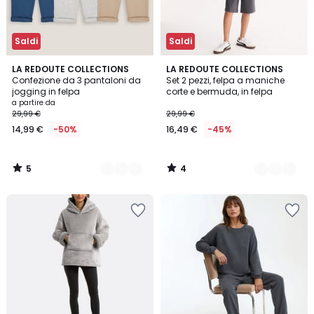
Saldi
Saldi
5
4
2
LA REDOUTE COLLECTIONS
2
LA REDOUTE COLLECTIONS
/
/
Confezione da 3 pantaloni da
Set 2 pezzi, felpa a maniche
Colori
Colori
5
5
jogging in felpa
corte e bermuda, in felpa
a partire da
29,99 €
29,99 €
14,99 €
-50%
16,49 €
-45%
5
4
/
/
5
5