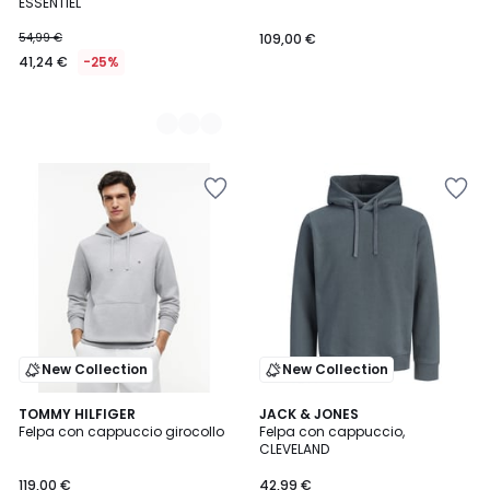
ESSENTIEL
54,99 €
109,00 €
41,24 €
-25%
New Collection
New Collection
3
TOMMY HILFIGER
3
JACK & JONES
Felpa con cappuccio girocollo
Felpa con cappuccio,
Colori
Colori
CLEVELAND
119,00 €
42,99 €