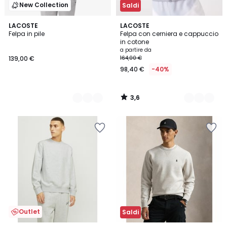
New Collection
Saldi
3,6
6
LACOSTE
7
LACOSTE
/ 5
Felpa in pile
Felpa con cerniera e cappuccio
Colori
Colori
in cotone
a partire da
139,00 €
164,00 €
98,40 €
-40%
3,6
/
5
Outlet
Saldi