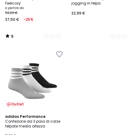
Colori
Colori
5
Feelcozy
jogging in felpa
a partire da
50,00 €
22,99 €
37,50 €
-25%
5
/
5
Outlet
4,8
adidas Performance
/ 5
Confezione da 3 paia di calze
felpate media altezza