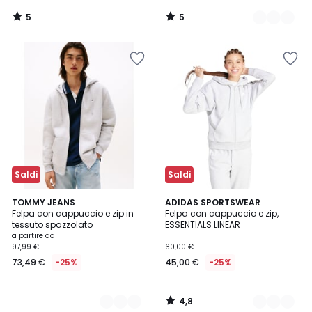
5
5
/
/
5
5
Saldi
Saldi
4,8
3
TOMMY JEANS
2
ADIDAS SPORTSWEAR
/ 5
Felpa con cappuccio e zip in
Felpa con cappuccio e zip,
Colori
Colori
tessuto spazzolato
ESSENTIALS LINEAR
a partire da
97,99 €
60,00 €
73,49 €
-25%
45,00 €
-25%
4,8
/