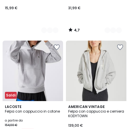
15,99 €
31,99 €
4,7
/
5
Saldi
4
5
6
LACOSTE
AMERICAN VINTAGE
/
/
Felpa con cappuccio in cotone
Felpa con cappuccio e cerniera
Colori
5
5
KODYTOWN
a partire da
154,00 €
139,00 €