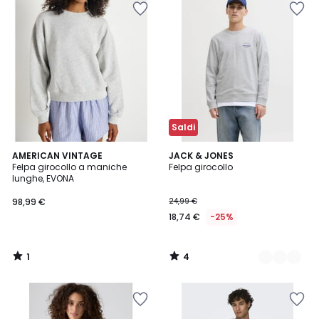
Saldi
1
4
AMERICAN VINTAGE
2
JACK & JONES
/
/
Felpa girocollo a maniche
Felpa girocollo
Colori
5
5
lunghe, EVONA
98,99 €
24,99 €
18,74 €
-25%
1
4
/
/
5
5