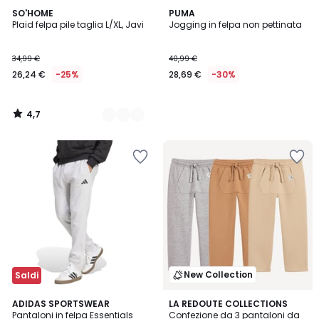
4,7
9
SO'HOME
PUMA
/ 5
Plaid felpa pile taglia L/XL, Javi
Jogging in felpa non pettinata
Colori
34,99 €
40,99 €
26,24 €
-25%
28,69 €
-30%
4,7
/
5
New Collection
Saldi
5
2
ADIDAS SPORTSWEAR
2
LA REDOUTE COLLECTIONS
/
Pantaloni in felpa Essentials
Confezione da 3 pantaloni da