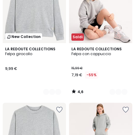
New Collection
Saldi
4,6
5
LA REDOUTE COLLECTIONS
2
LA REDOUTE COLLECTIONS
/ 5
Felpa girocollo
Felpa con cappuccio
Colori
Colori
9,99 €
15,99 €
7,19 €
-55%
4,6
/
5