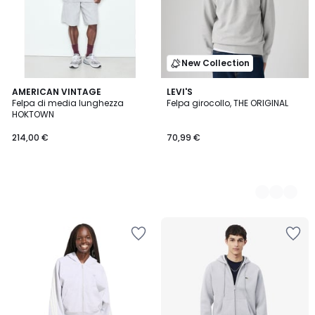
New Collection
AMERICAN VINTAGE
2
LEVI'S
Felpa di media lunghezza
Felpa girocollo, THE ORIGINAL
Colori
HOKTOWN
214,00 €
70,99 €