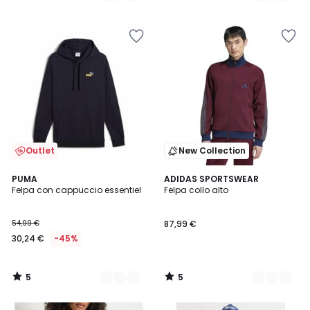
5
5
Outlet
New Collection
5
5
8
PUMA
2
ADIDAS SPORTSWEAR
/
/
Felpa con cappuccio essentiel
Felpa collo alto
Colori
Colori
5
5
54,99 €
87,99 €
30,24 €
-45%
5
5
/
/
5
5