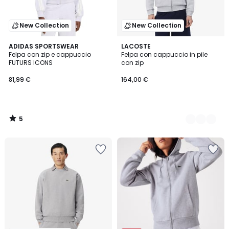
New Collection
New Collection
5
ADIDAS SPORTSWEAR
4
LACOSTE
/
Felpa con zip e cappuccio
Felpa con cappuccio in pile
Colori
5
FUTURS ICONS
con zip
81,99 €
164,00 €
5
/
5