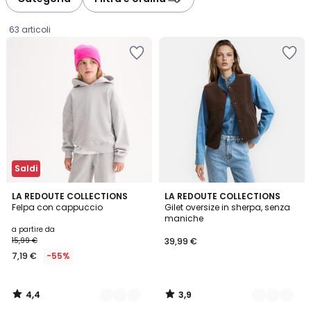
63 articoli
Saldi
4,4
3,9
2
LA REDOUTE COLLECTIONS
2
LA REDOUTE COLLECTIONS
/ 5
/ 5
Felpa con cappuccio
Gilet oversize in sherpa, senza
Colori
Colori
maniche
Prezzo
a partire da
15,99 €
39,99 €
a
7,19 €
-55%
partire
da
7,19
4,4
3,9
€
/
/
5
5