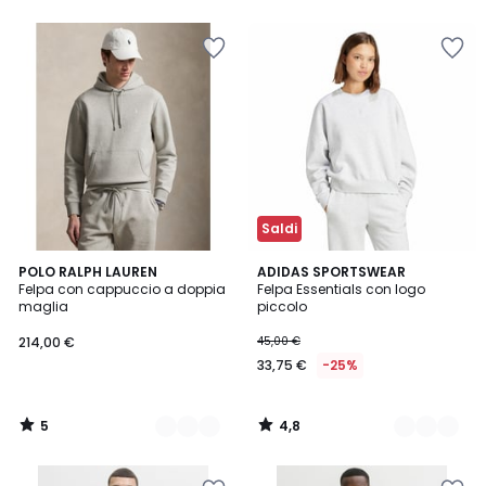
5
Saldi
5
4,8
4
POLO RALPH LAUREN
2
ADIDAS SPORTSWEAR
/
/ 5
Felpa con cappuccio a doppia
Felpa Essentials con logo
Colori
Colori
5
maglia
piccolo
214,00 €
45,00 €
33,75 €
-25%
5
4,8
/
/
5
5