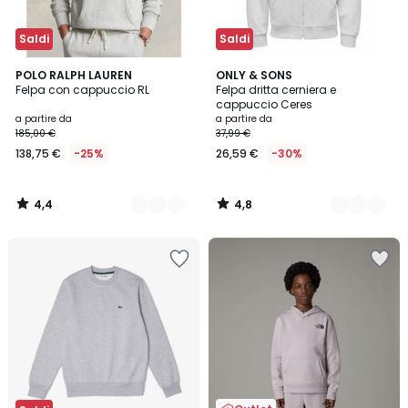
Saldi
Saldi
4,4
4,8
5
POLO RALPH LAUREN
2
ONLY & SONS
/ 5
/ 5
Felpa con cappuccio RL
Felpa dritta cerniera e
Colori
Colori
cappuccio Ceres
a partire da
a partire da
185,00 €
37,99 €
138,75 €
-25%
26,59 €
-30%
4,4
4,8
/
/
5
5