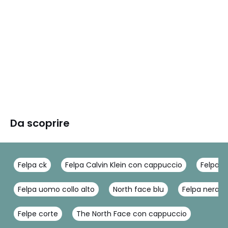
Da scoprire
Felpa ck
Felpa Calvin Klein con cappuccio
Felpa b
Felpa uomo collo alto
North face blu
Felpa nera 
Felpe corte
The North Face con cappuccio