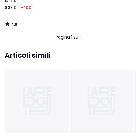
13,99 €
8,39 €
-40%
4,8
/
5
Pagina 1 su 1
Articoli simili