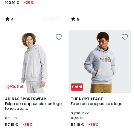
100,10 €
-35%
4
5
/
/
5
5
Outlet
Saldi
5
5
ADIDAS SPORTSWEAR
3
THE NORTH FACE
/
/
Felpa con cappuccio con logo
Felpa con cappuccio e logo
Colori
5
5
tono su tono
a partire da
87,99 €
87,99 €
57,19 €
-35%
57,19 €
-35%