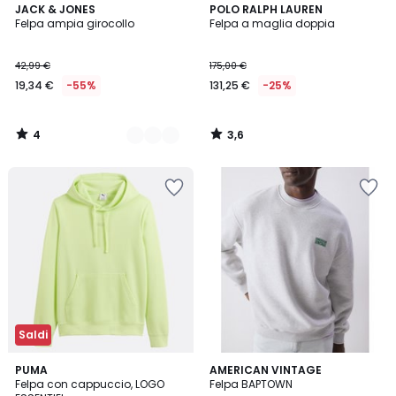
4
3,6
3
JACK & JONES
POLO RALPH LAUREN
/
/ 5
Felpa ampia girocollo
Felpa a maglia doppia
Colori
5
42,99 €
175,00 €
19,34 €
-55%
131,25 €
-25%
4
3,6
/
/
5
5
Saldi
5
PUMA
AMERICAN VINTAGE
Felpa con cappuccio, LOGO
Felpa BAPTOWN
Colori