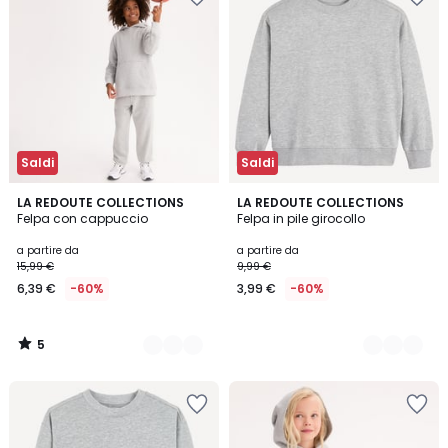
Saldi
Saldi
5
5
LA REDOUTE COLLECTIONS
7
LA REDOUTE COLLECTIONS
/
Felpa con cappuccio
Felpa in pile girocollo
Colori
Colori
5
a partire da
a partire da
15,99 €
9,99 €
6,39 €
-60%
3,99 €
-60%
5
/
5