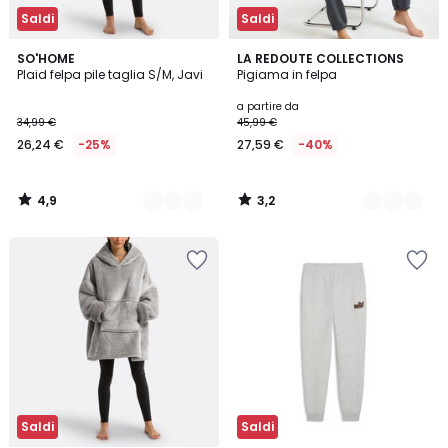
Saldi
Saldi
4,9
3,2
9
SO'HOME
3
LA REDOUTE COLLECTIONS
/ 5
/ 5
Plaid felpa pile taglia S/M, Javi
Pigiama in felpa
Colori
Colori
a partire da
34,99 €
45,99 €
26,24 €
-25%
27,59 €
-40%
4,9
3,2
/
/
5
5
Saldi
Saldi