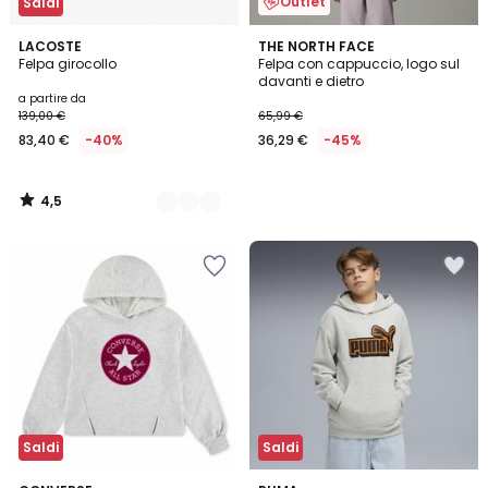
Outlet
Saldi
4,5
8
LACOSTE
THE NORTH FACE
/ 5
Felpa girocollo
Felpa con cappuccio, logo sul
Colori
davanti e dietro
a partire da
139,00 €
65,99 €
83,40 €
-40%
36,29 €
-45%
4,5
/
5
Saldi
Saldi