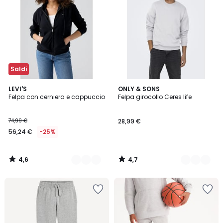
Saldi
4,6
4,7
2
LEVI'S
3
ONLY & SONS
/ 5
/ 5
Felpa con cerniera e cappuccio
Felpa girocollo Ceres life
Colori
Colori
74,99 €
28,99 €
56,24 €
-25%
4,6
4,7
/
/
5
5