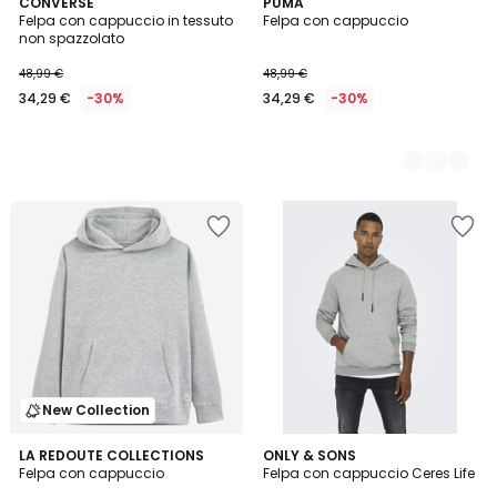
CONVERSE
2
PUMA
Felpa con cappuccio in tessuto
Felpa con cappuccio
Colori
non spazzolato
48,99 €
48,99 €
34,29 €
-30%
34,29 €
-30%
New Collection
4,7
5
LA REDOUTE COLLECTIONS
6
ONLY & SONS
/ 5
Felpa con cappuccio
Felpa con cappuccio Ceres Life
Colori
Colori