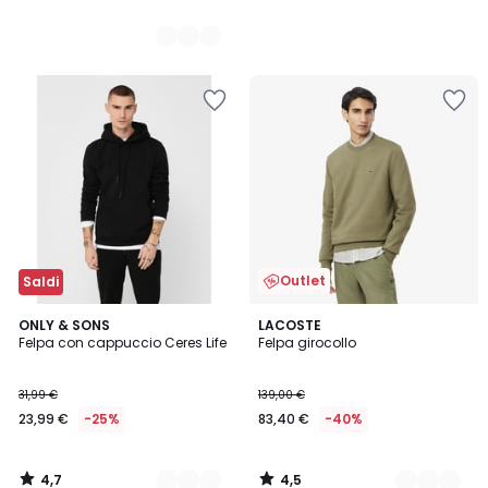
Outlet
Saldi
4,7
4,5
6
ONLY & SONS
3
LACOSTE
/ 5
/ 5
Felpa con cappuccio Ceres Life
Felpa girocollo
Colori
Colori
31,99 €
139,00 €
23,99 €
-25%
83,40 €
-40%
4,7
4,5
/
/