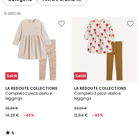
9 articoli
Saldi
Saldi
5
LA REDOUTE COLLECTIONS
LA REDOUTE COLLECTIONS
/
Completo 2 pezzi abito e
Completo 2 pezzi abito e
5
leggings
leggings
14,29
25,99 €
22,99 €
€
14,29 €
-45%
12,64 €
-45%
Invece
di
25,99
5
€
/