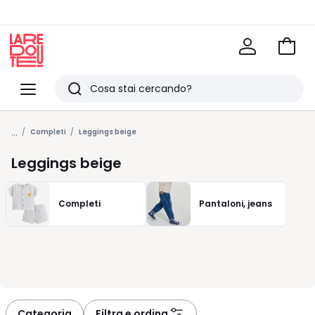
Vai
al
La
carrel
Redoute
Menu
Ricerca
Ultimi
...
articoli
Completi
Leggings beige
visti
Leggings beige
Completi
Pantaloni, jeans
Categoria
Filtra e ordina