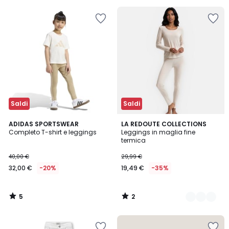
5
45%
di
sconto
applicato.
Saldi
Saldi
5
2
ADIDAS SPORTSWEAR
2
LA REDOUTE COLLECTIONS
/
/
Completo T-shirt e leggings
Leggings in maglia fine
Colori
5
5
termica
40,00 €
29,99 €
32,00 €
-20%
19,49 €
-35%
5
2
/
/
5
5