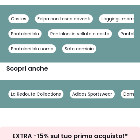
Costes
Felpa con tasca davanti
Leggings marroni
Pantaloni blu
Pantaloni in velluto a coste
Pantalon
Pantaloni blu uomo
Seta camicia
Scopri anche
La Redoute Collections
Adidas Sportswear
Damar
Iscrizione
EXTRA -15% sul tuo primo acquisto!*
newsletter