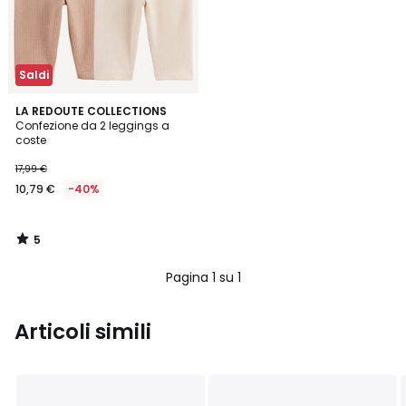
Saldi
5
LA REDOUTE COLLECTIONS
/
Confezione da 2 leggings a
5
coste
17,99 €
10,79 €
-40%
5
/
5
Pagina 1 su 1
Articoli simili