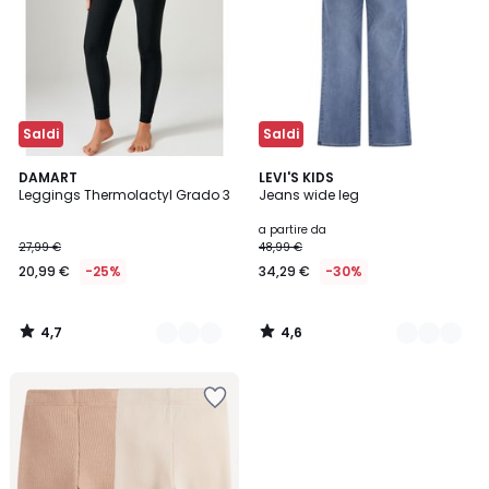
Saldi
Saldi
4,7
4,6
2
DAMART
3
LEVI'S KIDS
/ 5
/ 5
Leggings Thermolactyl Grado 3
Jeans wide leg
Colori
Colori
a partire da
27,99 €
48,99 €
20,99 €
-25%
34,29 €
-30%
4,7
4,6
/
/
5
5