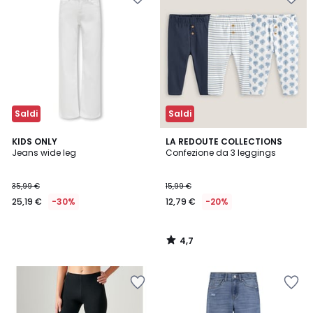
Saldi
Saldi
4,7
KIDS ONLY
LA REDOUTE COLLECTIONS
/ 5
Jeans wide leg
Confezione da 3 leggings
35,99 €
15,99 €
25,19 €
-30%
12,79 €
-20%
4,7
/
5