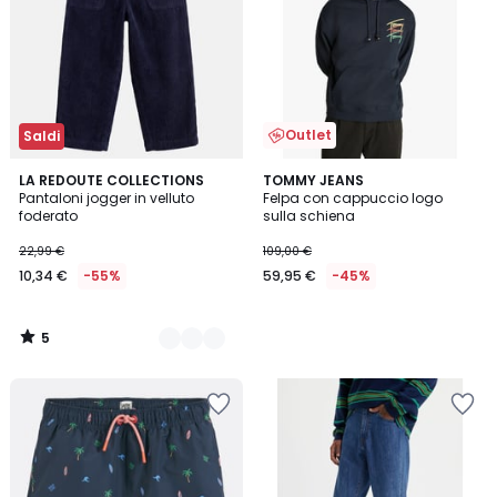
Outlet
Saldi
5
2
LA REDOUTE COLLECTIONS
TOMMY JEANS
/
Pantaloni jogger in velluto
Felpa con cappuccio logo
Colori
5
foderato
sulla schiena
22,99 €
109,00 €
10,34 €
-55%
59,95 €
-45%
5
/
5