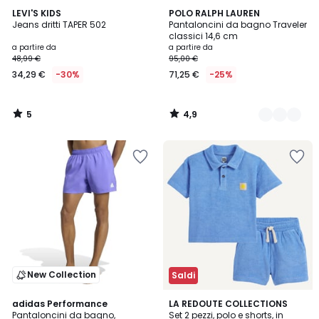
5
4,9
LEVI'S KIDS
5
POLO RALPH LAUREN
/
/ 5
Jeans dritti TAPER 502
Pantaloncini da bagno Traveler
Colori
5
classici 14,6 cm
a partire da
a partire da
48,99 €
95,00 €
34,29 €
-30%
71,25 €
-25%
5
4,9
/
/
5
5
New Collection
Saldi
4,6
4
2
adidas Performance
2
LA REDOUTE COLLECTIONS
/ 5
/
Pantaloncini da bagno,
Set 2 pezzi, polo e shorts, in