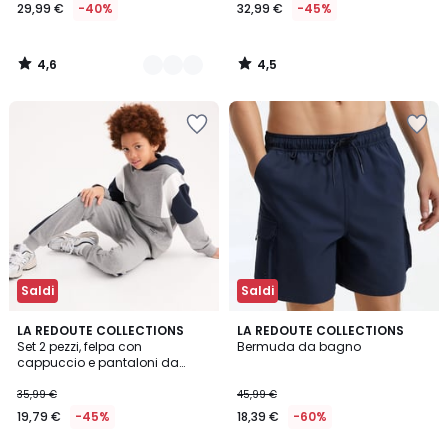
29,99 €
-40%
32,99 €
-45%
4,6
4,5
/
/
5
5
Saldi
Saldi
5
LA REDOUTE COLLECTIONS
LA REDOUTE COLLECTIONS
/
Set 2 pezzi, felpa con
Bermuda da bagno
5
cappuccio e pantaloni da
jogging, in felpa
35,99 €
45,99 €
19,79 €
-45%
18,39 €
-60%