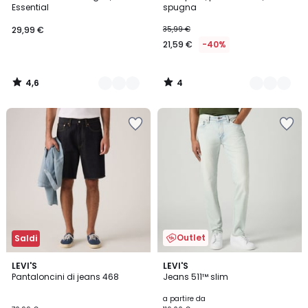
Colori
Colori
5
Essential
spugna
29,99 €
35,99 €
21,59 €
-40%
4,6
4
/
/
5
5
Outlet
Saldi
4,8
4,6
3
LEVI'S
2
LEVI'S
/ 5
/ 5
Pantaloncini di jeans 468
Jeans 511™ slim
Colori
Colori
a partire da