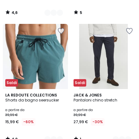
4,6
5
/
/
5
5
Saldi
Saldi
4,9
1
2
LA REDOUTE COLLECTIONS
2
JACK & JONES
/ 5
/
Shorts da bagno seersucker
Pantaloni chino stretch
Colori
Colori
5
a partire da
a partire da
39,99 €
39,99 €
15,99 €
-60%
27,99 €
-30%