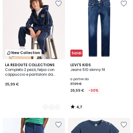
New Collection
Saldi
4,7
2
LA REDOUTE COLLECTIONS
LEVI'S KIDS
/ 5
Completo 2 pezzi, felpa con
Jeans 510 skinny fit
Colori
cappuccio e pantaloni da
jogging, in tessuto felpato
a partire da
35,99 €
37,99 €
26,59 €
-30%
4,7
/
5