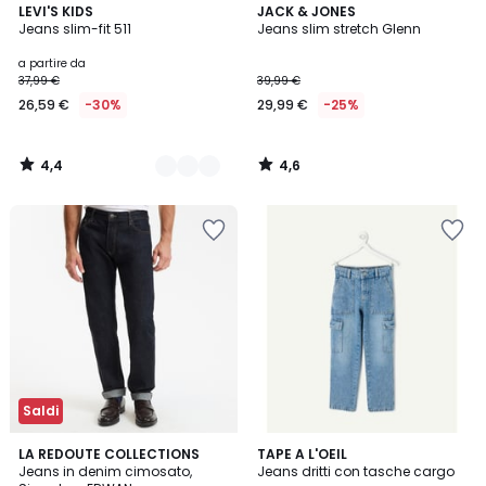
4,4
4,6
2
LEVI'S KIDS
JACK & JONES
/ 5
/ 5
Jeans slim-fit 511
Jeans slim stretch Glenn
Colori
a partire da
37,99 €
39,99 €
26,59 €
-30%
29,99 €
-25%
4,4
4,6
/
/
5
5
Saldi
4,4
LA REDOUTE COLLECTIONS
TAPE A L'OEIL
/ 5
Jeans in denim cimosato,
Jeans dritti con tasche cargo