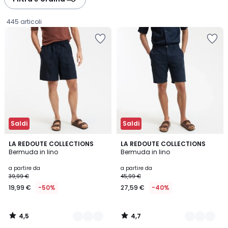
gauche
droite
445 articoli
Saldi
Saldi
4,5
4,7
3
LA REDOUTE COLLECTIONS
4
LA REDOUTE COLLECTIONS
/ 5
/ 5
Bermuda in lino
Bermuda in lino
Colori
Colori
Prezzo
a partire da
a partire da
39,99 €
45,99 €
a
19,99 €
-50%
27,59 €
-40%
partire
da
19,99
4,5
4,7
€
/
/
5
5