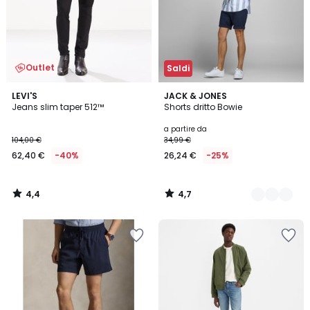
Outlet
Saldi
4,4
4,7
LEVI'S
4
JACK & JONES
/ 5
/ 5
Jeans slim taper 512™
Shorts dritto Bowie
Colori
a partire da
104,00 €
34,99 €
62,40 €
-40%
26,24 €
-25%
4,4
4,7
/
/
5
5