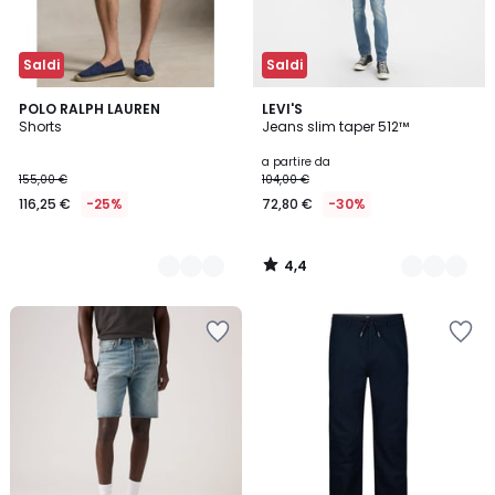
Saldi
Saldi
4,4
3
POLO RALPH LAUREN
3
LEVI'S
/ 5
Shorts
Jeans slim taper 512™
Colori
Colori
a partire da
155,00 €
104,00 €
116,25 €
-25%
72,80 €
-30%
4,4
/
5