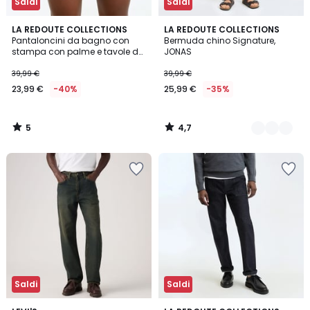
Saldi
Saldi
5
4,7
LA REDOUTE COLLECTIONS
4
LA REDOUTE COLLECTIONS
/
/ 5
Pantaloncini da bagno con
Bermuda chino Signature,
Colori
5
stampa con palme e tavole da
JONAS
surf
39,99 €
39,99 €
23,99 €
-40%
25,99 €
-35%
5
4,7
/
/
5
5
Saldi
Saldi