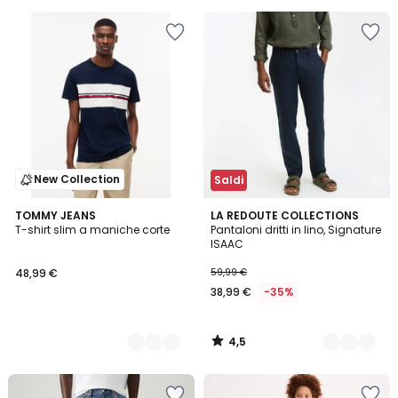
Invece
di
39,99
€
50%
di
sconto
applicato.
New Collection
Saldi
4,5
2
TOMMY JEANS
5
LA REDOUTE COLLECTIONS
/ 5
T-shirt slim a maniche corte
Pantaloni dritti in lino, Signature
Colori
Colori
ISAAC
48,99 €
59,99 €
38,99 €
-35%
4,5
/
5