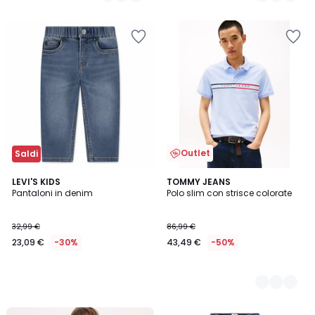
5
5
Outlet
Saldi
LEVI'S KIDS
3
TOMMY JEANS
Pantaloni in denim
Polo slim con strisce colorate
Colori
32,99 €
86,99 €
23,09 €
-30%
43,49 €
-50%