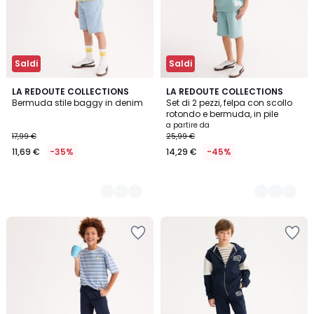
Saldi
Saldi
2
LA REDOUTE COLLECTIONS
2
LA REDOUTE COLLECTIONS
Bermuda stile baggy in denim
Set di 2 pezzi, felpa con scollo
Colori
Colori
rotondo e bermuda, in pile
a partire da
17,99 €
25,99 €
11,69 €
-35%
14,29 €
-45%