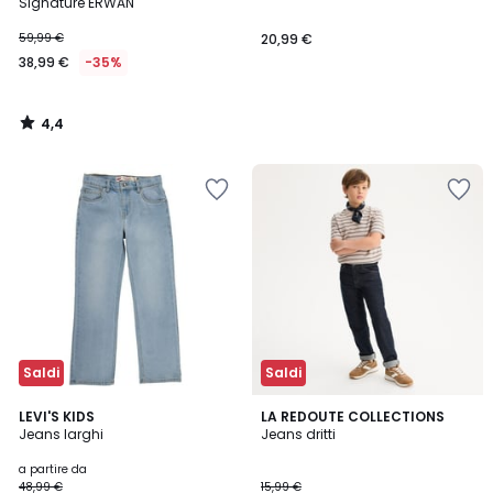
Signature ERWAN
59,99 €
20,99 €
38,99 €
-35%
4,4
/
5
Saldi
Saldi
5
4,7
2
LEVI'S KIDS
LA REDOUTE COLLECTIONS
/
/ 5
Jeans larghi
Jeans dritti
Colori
5
a partire da
48,99 €
15,99 €