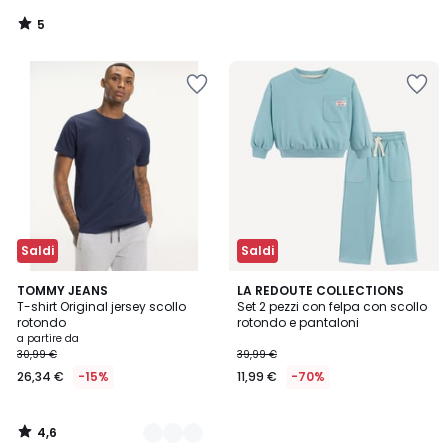
5
/
5
Saldi
Saldi
4,6
3
TOMMY JEANS
LA REDOUTE COLLECTIONS
/ 5
T-shirt Original jersey scollo
Set 2 pezzi con felpa con scollo
Colori
rotondo
rotondo e pantaloni
a partire da
30,99 €
39,99 €
26,34 €
-15%
11,99 €
-70%
4,6
/