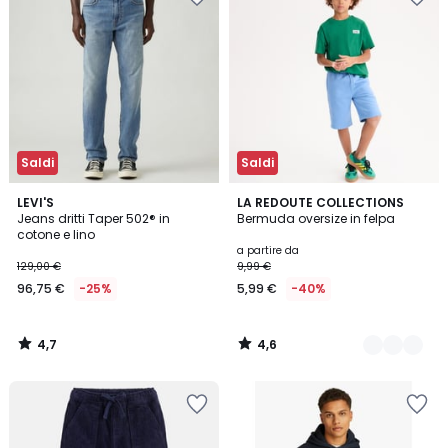
Saldi
Saldi
4,7
4,6
LEVI'S
5
LA REDOUTE COLLECTIONS
/ 5
/ 5
Jeans dritti Taper 502® in
Bermuda oversize in felpa
Colori
cotone e lino
a partire da
129,00 €
9,99 €
96,75 €
-25%
5,99 €
-40%
4,7
4,6
/
/
5
5