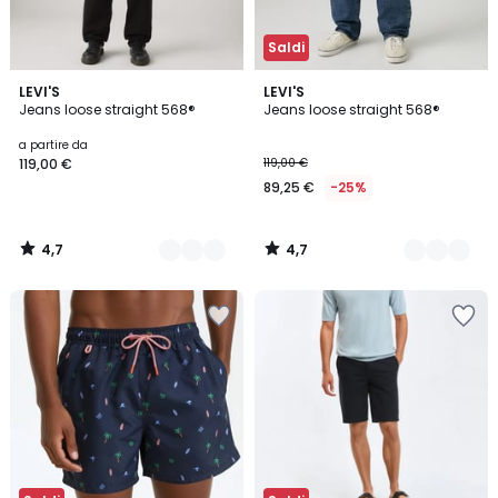
Saldi
4,7
4,7
4
LEVI'S
2
LEVI'S
/ 5
/ 5
Jeans loose straight 568®
Jeans loose straight 568®
Colori
Colori
a partire da
119,00 €
119,00 €
89,25 €
-25%
4,7
4,7
/
/
5
5