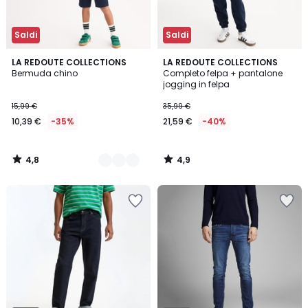
Saldi
Saldi
4,8
4,9
2
LA REDOUTE COLLECTIONS
LA REDOUTE COLLECTIONS
/ 5
/ 5
Bermuda chino
Completo felpa + pantalone
Colori
jogging in felpa
15,99 €
35,99 €
10,39 €
-35%
21,59 €
-40%
4,8
4,9
/
/
5
5