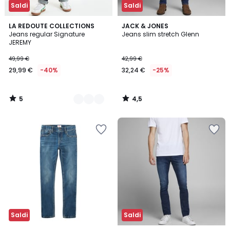
Saldi
Saldi
5
4,5
3
LA REDOUTE COLLECTIONS
JACK & JONES
/
/ 5
Jeans regular Signature
Jeans slim stretch Glenn
Colori
5
JEREMY
49,99 €
42,99 €
29,99 €
-40%
32,24 €
-25%
5
4,5
/
/
5
5
Saldi
Saldi