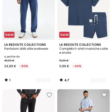
Saldi
Saldi
1
4,7
2
LA REDOUTE COLLECTIONS
3
LA REDOUTE COLLECTIONS
/
/ 5
Pantaloni dritti stile workwear
Completo t-shirt maniche corte
Colori
Colori
5
e shorts
a partire da
49,99 €
19,99 €
24,99 €
-50%
11,99 €
-40%
1
4,7
/
/
5
5