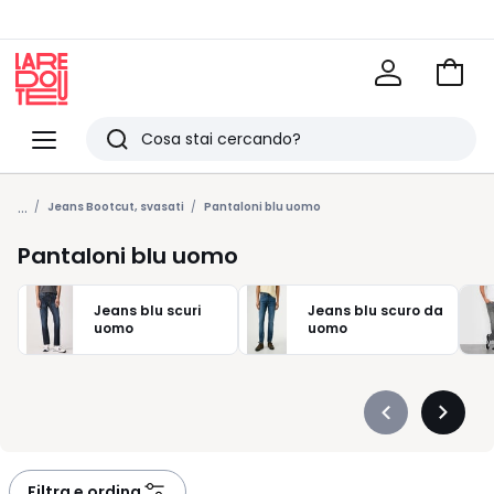
Vai
al
La
carrel
Redoute
Menu
Ricerca
Ultimi
...
articoli
Jeans Bootcut, svasati
Pantaloni blu uomo
visti
Pantaloni blu uomo
Jeans blu scuri
Jeans blu scuro da
uomo
uomo
Précédent
Suivan
-
-
défiler
défiler
à
à
Filtra e ordina