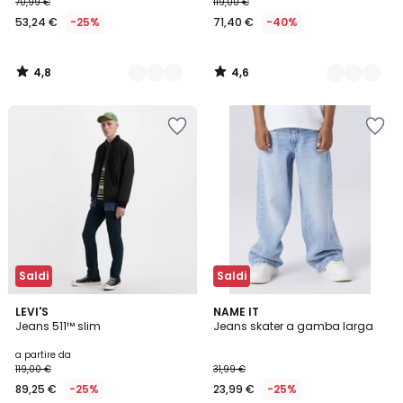
70,99 €
119,00 €
53,24 €
-25%
71,40 €
-40%
4,8
4,6
/
/
5
5
Saldi
Saldi
4,6
5
2
LEVI'S
NAME IT
/ 5
/
Jeans 511™ slim
Jeans skater a gamba larga
Colori
5
a partire da
119,00 €
31,99 €
89,25 €
-25%
23,99 €
-25%