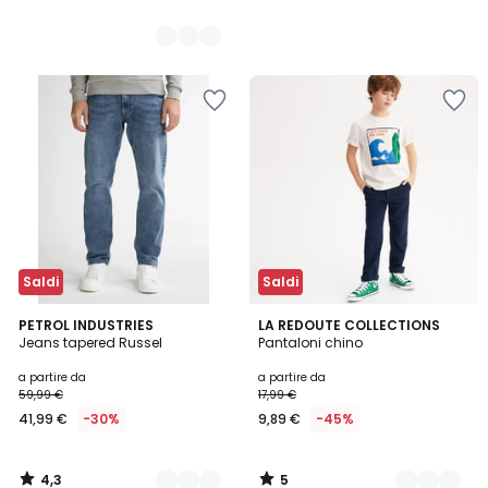
Saldi
Saldi
4,3
5
5
PETROL INDUSTRIES
2
LA REDOUTE COLLECTIONS
/ 5
/
Jeans tapered Russel
Pantaloni chino
Colori
Colori
5
a partire da
a partire da
59,99 €
17,99 €
41,99 €
-30%
9,89 €
-45%
4,3
5
/
/