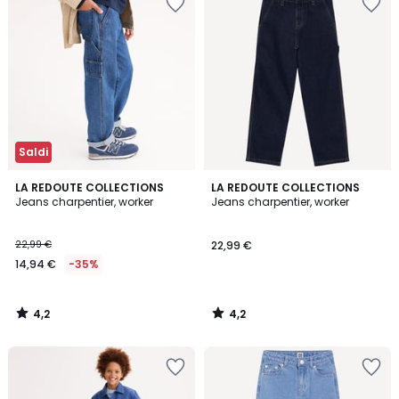
Saldi
4,2
4,2
LA REDOUTE COLLECTIONS
LA REDOUTE COLLECTIONS
/ 5
/ 5
Jeans charpentier, worker
Jeans charpentier, worker
22,99 €
22,99 €
14,94 €
-35%
4,2
4,2
/
/
5
5