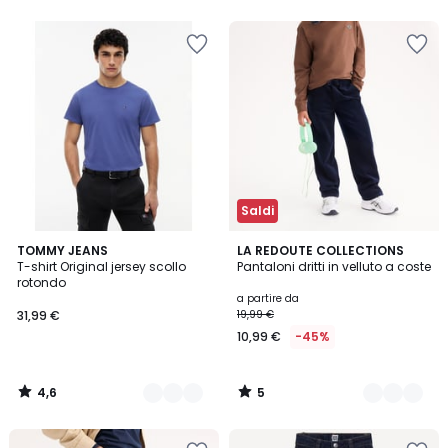
5
Saldi
4,6
5
3
TOMMY JEANS
3
LA REDOUTE COLLECTIONS
/ 5
/
T-shirt Original jersey scollo
Pantaloni dritti in velluto a coste
Colori
Colori
5
rotondo
a partire da
31,99 €
19,99 €
10,99 €
-45%
4,6
5
/
/
5
5