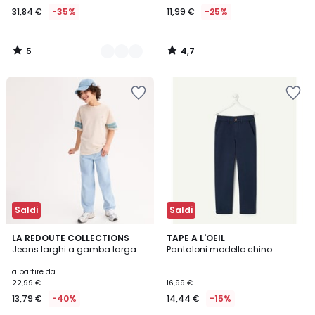
31,84 €
-35%
11,99 €
-25%
5
4,7
/
/
5
5
Saldi
Saldi
3
LA REDOUTE COLLECTIONS
TAPE A L'OEIL
Jeans larghi a gamba larga
Pantaloni modello chino
Colori
a partire da
22,99 €
16,99 €
13,79 €
-40%
14,44 €
-15%