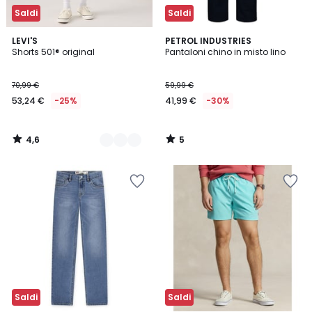
Saldi
Saldi
4,6
5
2
LEVI'S
PETROL INDUSTRIES
/ 5
/
Shorts 501® original
Pantaloni chino in misto lino
Colori
5
70,99 €
59,99 €
53,24 €
-25%
41,99 €
-30%
4,6
5
/
/
5
5
Saldi
Saldi