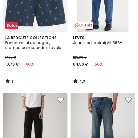
Outlet
Saldi
1
4,7
LA REDOUTE COLLECTIONS
LEVI'S
/
/ 5
Pantaloncini da bagno,
Jeans loose straight 568®
5
stampa palme, onde e tavole
da surf
17,99 €
129,00 €
10,79 €
-40%
64,50 €
-50%
1
4,7
/
/
5
5