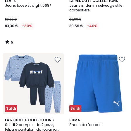
5
LEVI'S
LA REDOUTE COLLECTIONS
/
Jeans loose straight 568®
Jeans in denim selvedge stile
5
carpentiere
119,00 €
65,99 €
83,30 €
-30%
39,59 €
-40%
5
/
5
Saldi
Saldi
4,1
LA REDOUTE COLLECTIONS
4
PUMA
/ 5
Set di 2 completi da 2 pezzi,
Shorts da football
Colori
felpa e pantaloni da jogging,