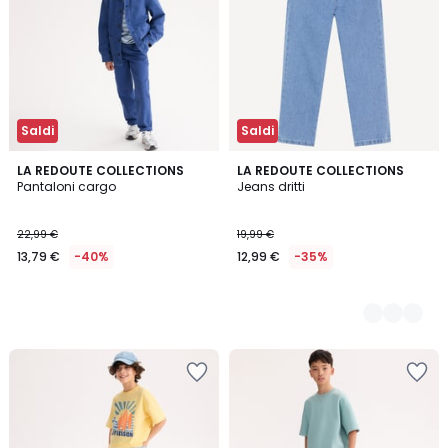
Saldi
Saldi
LA REDOUTE COLLECTIONS
3
LA REDOUTE COLLECTIONS
Pantaloni cargo
Jeans dritti
Colori
22,99 €
19,99 €
13,79 €
-40%
12,99 €
-35%