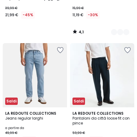
motivo con cani
39,99 €
15,99 €
21,99 €
-45%
11,19 €
-30%
4,1
/
5
Saldi
Saldi
4,6
4,5
4
LA REDOUTE COLLECTIONS
LA REDOUTE COLLECTIONS
/ 5
/ 5
Jeans regular larghi
Pantaloni da città loose fit con
Colori
pince
a partire da
49,99 €
59,99 €