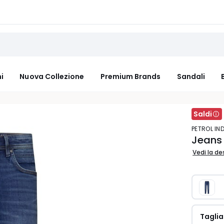
i
Nuova Collezione
Premium Brands
Sandali
Saldi
PETROL IN
Jeans 
Vedi la de
Taglia