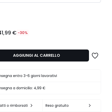
ità
41,99 €
-30%
AGGIUNGI AL CARRELLO
segna entro 3-6 giorni lavorativi
segna a domicilio:
4,99 €
.
atti o rimborsati
Reso gratuito