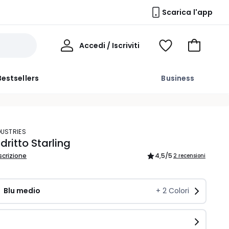
Scarica l'app
Il
Accedi / Iscriviti
Voir
Vai
Mio
ma
al
Profilo
wishlist
carrello
Bestsellers
Business
DUSTRIES
dritto Starling
scrizione
4,5
/5
2 recensioni
Blu medio 
+
2
Colori