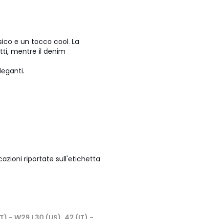
sico e un tocco cool. La
tti, mentre il denim
leganti.
azioni riportate sull'etichetta
T) - W29 L30 (US), 42 (IT) -