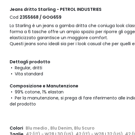
Jeans dritto Starling - PETROL INDUSTRIES
Cod
2355668 / GOG659
Lo Starling è un jeans a gamba dritta che coniuga look clas
forma a 6 tasche offre un ampio spazio per riporre gli ogge
elasticizzato garantisce un maggiore comfort.
Questi jeans sono ideali sia per i look casual che per quelli e
Dettagli prodotto
• Regular, dritti
• Vita standard
Composizione e Manutenzione
• 99% cotone, 1% elastan
• Per la manutenzione, si prega di fare riferimento alle indic
del prodotto
Colori
Blu medio , Blu Denim, Blu Scuro
Taglie
42 (IT) - W28 L30 (US), 42 (IT) - W28 L32 (US), 42 (I