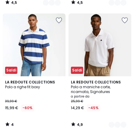
4,5
4,5
€
/
/
5
5
Invece
di
145,00
€
25%
di
sconto
applicato.
Saldi
Saldi
4
4,9
LA REDOUTE COLLECTIONS
3
LA REDOUTE COLLECTIONS
/
/ 5
Polo a righe fit boxy
Polo a maniche corte,
Colori
5
ricamata, Signatures
a partire da
39,99 €
25,99 €
15,99 €
-60%
14,29 €
-45%
4
4,9
/
/
5
5