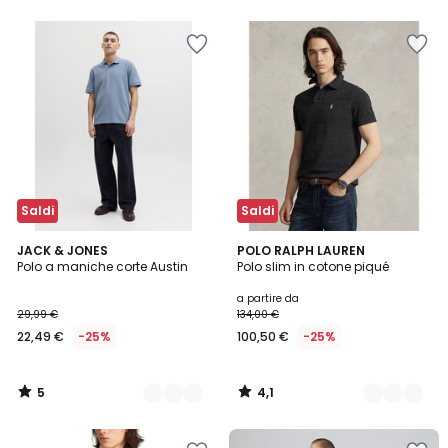
Saldi
Saldi
5
4,1
3
JACK & JONES
3
POLO RALPH LAUREN
/
/ 5
Polo a maniche corte Austin
Polo slim in cotone piqué
Colori
Colori
5
a partire da
29,99 €
134,00 €
22,49 €
-25%
100,50 €
-25%
5
4,1
/
/
5
5