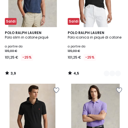
Saldi
Saldi
3,9
4,5
POLO RALPH LAUREN
4
POLO RALPH LAUREN
/ 5
/ 5
Polo slim in cotone piqué
Polo iconica in piqué di cotone
Colori
a partire da
a partire da
135,00 €
135,00 €
101,25 €
-25%
101,25 €
-25%
3,9
4,5
/
/
5
5