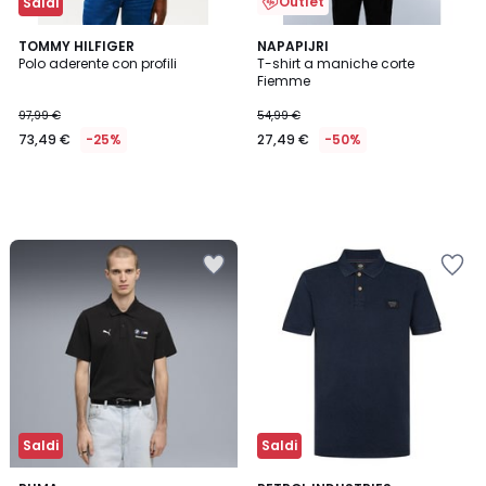
Outlet
Saldi
TOMMY HILFIGER
NAPAPIJRI
Polo aderente con profili
T-shirt a maniche corte
Fiemme
97,99 €
54,99 €
73,49 €
-25%
27,49 €
-50%
Saldi
Saldi