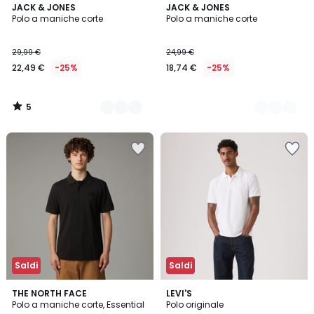
5
2
JACK & JONES
3
JACK & JONES
/
Polo a maniche corte
Polo a maniche corte
Colori
Colori
5
29,99 €
24,99 €
22,49 €
-25%
18,74 €
-25%
5
/
5
Saldi
Saldi
5
THE NORTH FACE
2
LEVI'S
/
Polo a maniche corte, Essential
Polo originale
Colori