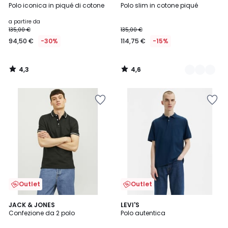
/ 5
/ 5
Polo iconica in piqué di cotone
Polo slim in cotone piqué
Colori
a partire da
135,00 €
135,00 €
94,50 €
-30%
114,75 €
-15%
4,3
4,6
/
/
5
5
Outlet
Outlet
5
5
2
JACK & JONES
LEVI'S
/
/
Confezione da 2 polo
Polo autentica
Colori
5
5