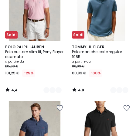
Saldi
Saldi
4,4
4,8
2
POLO RALPH LAUREN
5
TOMMY HILFIGER
/ 5
/ 5
Polo custom slim fit, Pony Player
Polo maniche corte regular
Colori
Colori
ricamato
1985
a partire da
a partire da
135,00 €
86,99 €
101,25 €
-25%
60,89 €
-30%
4,4
4,8
/
/
5
5