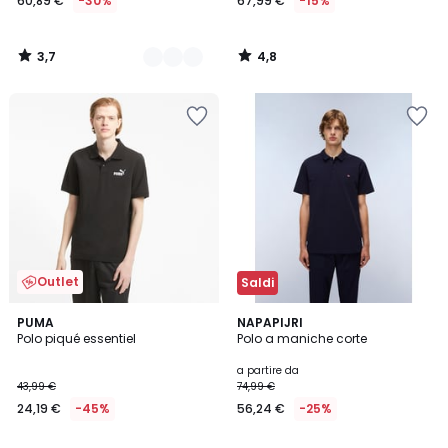
60,89 €
-30%
67,99 €
-15%
3,7
4,8
/
/
5
5
Outlet
Saldi
4,8
4
PUMA
3
NAPAPIJRI
/ 5
Polo piqué essentiel
Polo a maniche corte
Colori
Colori
a partire da
43,99 €
74,99 €
24,19 €
-45%
56,24 €
-25%