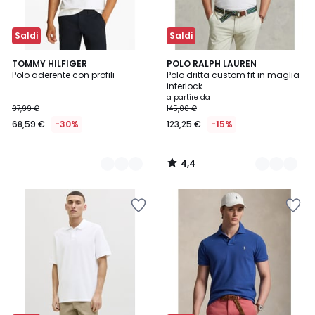
Saldi
Saldi
4,4
2
TOMMY HILFIGER
3
POLO RALPH LAUREN
/ 5
Polo aderente con profili
Polo dritta custom fit in maglia
Colori
Colori
interlock
a partire da
97,99 €
145,00 €
68,59 €
-30%
123,25 €
-15%
4,4
/
5