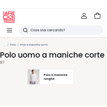
Vai
al
La
carrel
Redoute
Menu
Ricerca
Ultimi
...
articoli
Polo
Polo a maniche corte
Polo uomo a maniche corte
visti
97
Polo a maniche
lunghe