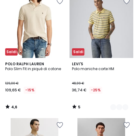
Saldi
Saldi
4,6
5
POLO RALPH LAUREN
2
LEVI'S
/ 5
/
Polo Slim Fit in piqué di cotone
Polo maniche corte HM
Colori
5
129,00 €
48,99 €
109,65 €
-15%
36,74 €
-25%
4,6
5
/
/
5
5