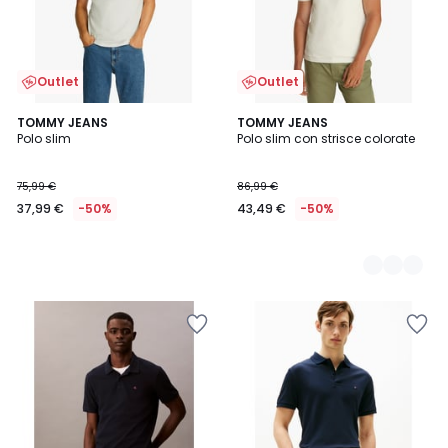
Outlet
Outlet
TOMMY JEANS
3
TOMMY JEANS
Polo slim
Polo slim con strisce colorate
Colori
75,99 €
86,99 €
37,99 €
-50%
43,49 €
-50%