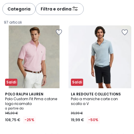
Categoria
Filtra e ordina
97 articoli
Saldi
Saldi
4,5
4,5
2
POLO RALPH LAUREN
3
LA REDOUTE COLLECTIONS
/ 5
/ 5
Polo Custom Fit Pima cotone
Polo a maniche corte con
Colori
Colori
logo ricamato
scollo a V
Prezzo
a partire da
145,00 €
39,99 €
a
108,75 €
-25%
19,99 €
-50%
partire
da
108,75