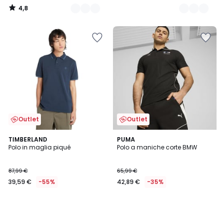
4,8
/
5
Outlet
Outlet
TIMBERLAND
PUMA
Polo in maglia piqué
Polo a maniche corte BMW
87,99 €
65,99 €
39,59 €
-55%
42,89 €
-35%