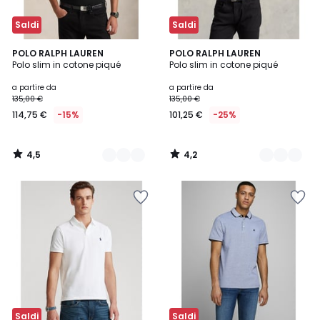
Saldi
Saldi
4,5
4,2
2
POLO RALPH LAUREN
5
POLO RALPH LAUREN
/ 5
/ 5
Polo slim in cotone piqué
Polo slim in cotone piqué
Colori
Colori
a partire da
a partire da
135,00 €
135,00 €
114,75 €
-15%
101,25 €
-25%
4,5
4,2
/
/
5
5
Saldi
Saldi