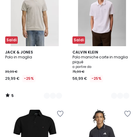
Saldi
Saldi
5
4
JACK & JONES
4
CALVIN KLEIN
/
Polo in maglia
Polo maniche corte in maglia
Colori
Colori
5
piqué
a partire da
39,99 €
75,99 €
29,99 €
-25%
56,99 €
-25%
5
/
5