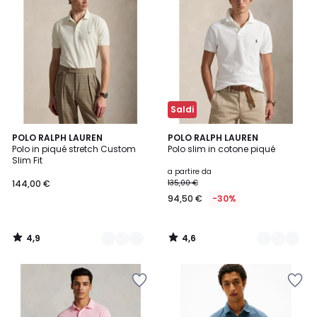
Saldi
4,9
4,6
4
POLO RALPH LAUREN
2
POLO RALPH LAUREN
/ 5
/ 5
Polo in piqué stretch Custom
Polo slim in cotone piqué
Colori
Colori
Slim Fit
a partire da
144,00 €
135,00 €
94,50 €
-30%
4,9
4,6
/
/
5
5