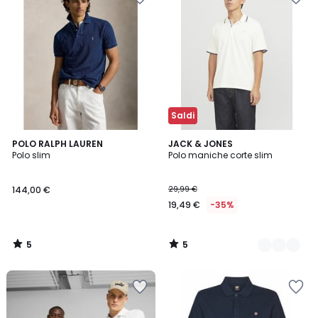
Saldi
5
5
POLO RALPH LAUREN
2
JACK & JONES
/
/
Polo slim
Polo maniche corte slim
Colori
5
5
144,00 €
29,99 €
19,49 €
-35%
5
5
/
/
5
5