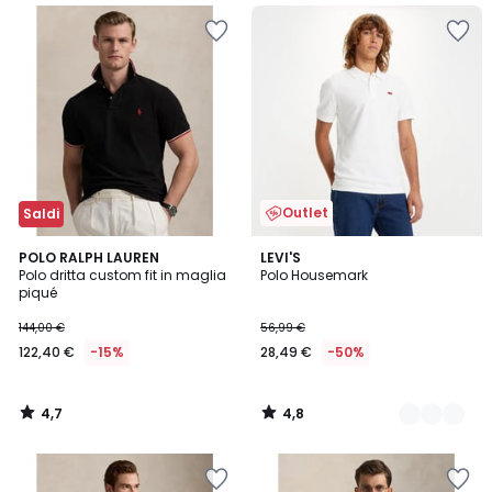
Outlet
Saldi
4,7
4,8
POLO RALPH LAUREN
3
LEVI'S
/ 5
/ 5
Polo dritta custom fit in maglia
Polo Housemark
Colori
piqué
144,00 €
56,99 €
122,40 €
-15%
28,49 €
-50%
4,7
4,8
/
/
5
5