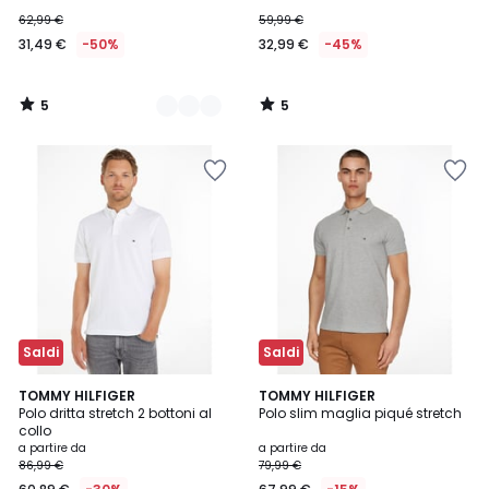
62,99 €
59,99 €
31,49 €
-50%
32,99 €
-45%
5
5
/
/
5
5
Saldi
Saldi
3,7
4,8
8
TOMMY HILFIGER
TOMMY HILFIGER
/ 5
/ 5
Polo dritta stretch 2 bottoni al
Polo slim maglia piqué stretch
Colori
collo
a partire da
a partire da
86,99 €
79,99 €