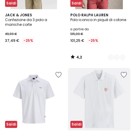
Saldi
Saldi
4,2
JACK & JONES
6
POLO RALPH LAUREN
/ 5
Confezione da 3 polo a
Polo iconica in piqué di cotone
Colori
maniche corte
a partire da
49,99 €
135,00 €
37,49 €
-25%
101,25 €
-25%
4,2
/
5
Saldi
Saldi