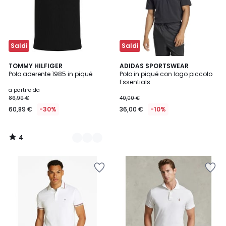
Saldi
Saldi
4
3
TOMMY HILFIGER
ADIDAS SPORTSWEAR
/
Polo aderente 1985 in piqué
Polo in piqué con logo piccolo
Colori
5
Essentials
a partire da
86,99 €
40,00 €
60,89 €
-30%
36,00 €
-10%
4
/
5