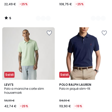
22,49 €
-25%
108,75 €
-25%
5
/
5
Saldi
Saldi
5
LEVI'S
3
POLO RALPH LAUREN
/
Polo a maniche corte slim
Polo in piqué slim-fit
Colori
5
housemark
56,99 €
134,00 €
42,74 €
-25%
113,90 €
-15%