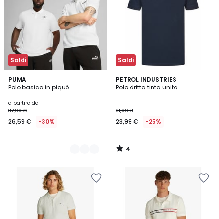
Saldi
Saldi
4
2
PUMA
PETROL INDUSTRIES
/
Polo basica in piqué
Polo dritta tinta unita
Colori
5
a partire da
37,99 €
31,99 €
26,59 €
-30%
23,99 €
-25%
4
/
5