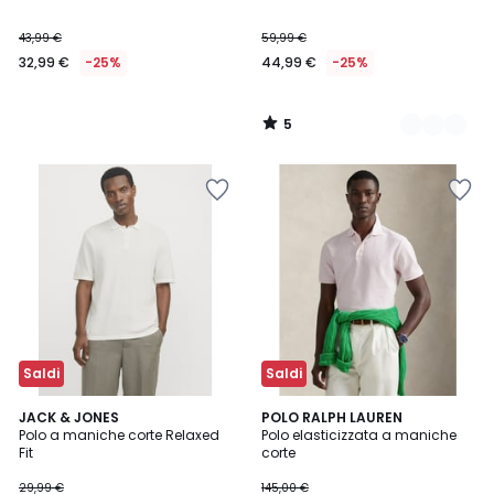
5
43,99 €
59,99 €
32,99 €
-25%
44,99 €
-25%
5
/
5
Saldi
Saldi
5
2
JACK & JONES
2
POLO RALPH LAUREN
/
Polo a maniche corte Relaxed
Polo elasticizzata a maniche
Colori
Colori
5
Fit
corte
29,99 €
145,00 €