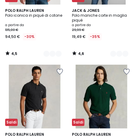
4,5
4,6
5
POLO RALPH LAUREN
5
JACK & JONES
/ 5
/ 5
Polo iconica in piqué di cotone
Polo maniche corte in maglia
Colori
Colori
piqué
a partire da
a partire da
135,00 €
29,99 €
94,50 €
-30%
19,49 €
-35%
4,5
4,6
/
/
5
5
Saldi
Saldi
4,3
4,6
POLO RALPH LAUREN
2
POLO RALPH LAUREN