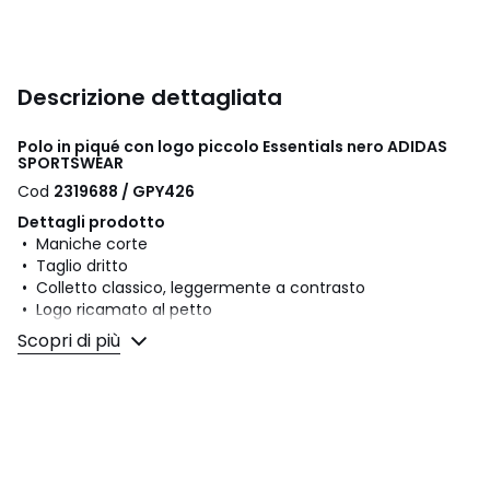
Descrizione dettagliata
Polo in piqué con logo piccolo Essentials nero ADIDAS
SPORTSWEAR
Cod
2319688 / GPY426
Dettagli prodotto
• Maniche corte
• Taglio dritto
• Colletto classico, leggermente a contrasto
• Logo ricamato al petto
Scopri di più
Composizione e Manutenzione
• 100% cotone
• Temperatura di lavaggio 60° (si consiglia un lavaggio a
40° per i colori scuri).
• Temperatura di stiratura forte / sbiancamento vietati
• Capo adatto all'asciugatrice a bassa temperatura
• Non lavare a secco