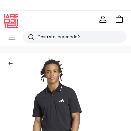
Vai
al
La
carrel
Redoute
Menu
Ricerca
Ultimi
articoli
visti