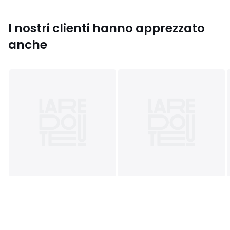
Colori
Nero
I nostri clienti hanno apprezzato
Taglie
XS, S, M, L, XL, XXL
anche