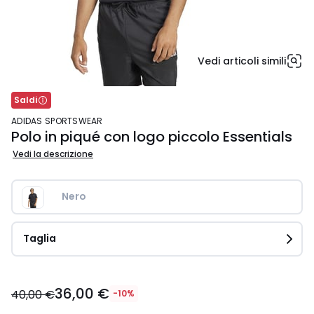
Vedi articoli simili
Saldi
ADIDAS SPORTSWEAR
Polo in piqué con logo piccolo Essentials
Vedi la descrizione
Nero 
Taglia
36,00
36,00 €
€
40,00 €
-10%
Invece