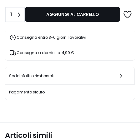
di
40,00
Quantità
1
AGGIUNGI AL CARRELLO
€
10%
di
sconto
Consegna entro 3-6 giorni lavorativi
applicato.
Consegna a domicilio:
4,99 €
Soddisfatti o rimborsati
Pagamento sicuro
Articoli simili