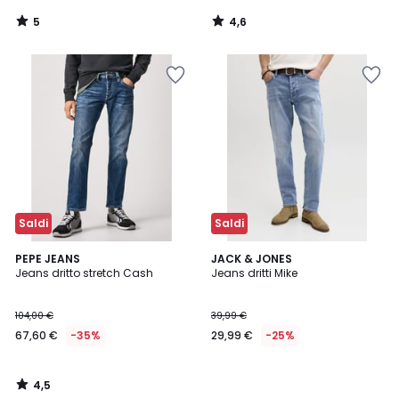
5
4,6
/
/
5
5
Saldi
Saldi
4,5
PEPE JEANS
JACK & JONES
/ 5
Jeans dritto stretch Cash
Jeans dritti Mike
104,00 €
39,99 €
67,60 €
-35%
29,99 €
-25%
4,5
/