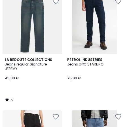
5
LA REDOUTE COLLECTIONS
PETROL INDUSTRIES
/
Jeans regular Signature
Jeans dritti STARLING
5
JEREMY
49,99 €
75,99 €
5
/
5