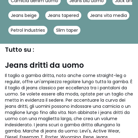
Camicia denim uomo
Jeans blu uomo
Jack and j
Jeans beige
Jeans tapered
Jeans vita media
Petrol Industries
Slim taper
Tutto su :
Jeans dritti da uomo
Il taglio a gamba dritta, noto anche come straight-leg o
regular, offre un'ampiezza regolare lungo tutta la gamba. È
il taglio di jeans classico per eccellenza tra i pantaloni da
uomo. Se volete essere alla moda, optate per un taglio che
metta in evidenza il sedere. Per accentuare la curva dei
jeans dritti, gli uomini possono indossare una camicia o un
maglione lungo fino alla vita. Non abbinate i jeans dritti da
uomo con una maglietta larga, che crea un volume
indesiderato. I jeans scuri a gamba dritta allungano la
gamba. Marche di jeans da uomo: Levi's, Active Wear,
Diesel, Freeman T. Porter, Wyoming, Pepe Jeans.