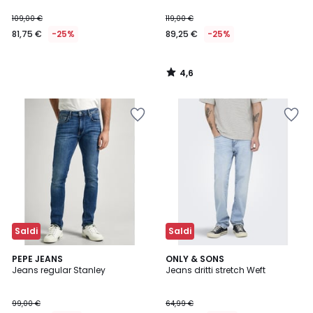
109,00 €
119,00 €
81,75 €
-25%
89,25 €
-25%
4,6
/
5
Saldi
Saldi
5
5
PEPE JEANS
ONLY & SONS
/
/
Jeans regular Stanley
Jeans dritti stretch Weft
5
5
99,00 €
64,99 €