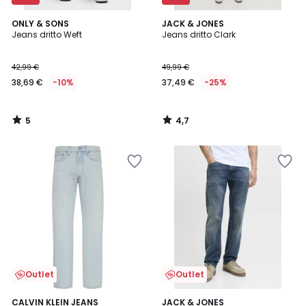
5
4,7
ONLY & SONS
JACK & JONES
/
/ 5
Jeans dritto Weft
Jeans dritto Clark
5
42,99 €
49,99 €
38,69 €
-10%
37,49 €
-25%
5
4,7
/
/
5
5
Outlet
Outlet
CALVIN KLEIN JEANS
JACK & JONES