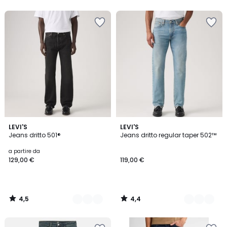
5
4,5
4,4
3
LEVI'S
2
LEVI'S
/ 5
/ 5
Jeans dritto 501®
Jeans dritto regular taper 502™
Colori
Colori
a partire da
129,00 €
119,00 €
4,5
4,4
/
/
5
5