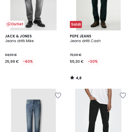
Outlet
Saldi
4,8
JACK & JONES
PEPE JEANS
/ 5
Jeans dritti Mike
Jeans dritti Cash
64,99 €
79,00 €
25,99 €
-60%
55,30 €
-30%
4,8
/
5