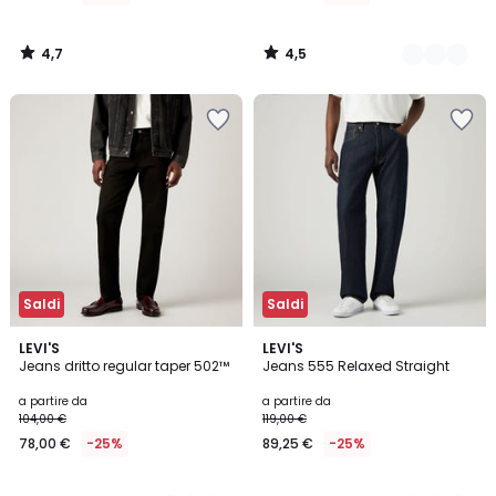
di
129,00
4,7
4,5
€
/
/
5
5
25%
di
sconto
applicato.
Saldi
Saldi
4,4
4,7
7
LEVI'S
2
LEVI'S
/ 5
/ 5
Jeans dritto regular taper 502™
Jeans 555 Relaxed Straight
Colori
Colori
a partire da
a partire da
104,00 €
119,00 €
78,00 €
-25%
89,25 €
-25%