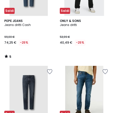
Saldi
Saldi
5
PEPE JEANS
ONLY & SONS
/
Jeans dritti Cash
Jeans dritti
5
99,00 €
53,99 €
74,25 €
-25%
40,49 €
-25%
5
/
5