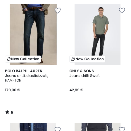
New Collection
New Collection
5
POLO RALPH LAUREN
ONLY & SONS
/
Jeans dritti, elasticizzati,
Jeans dritti Sweft
5
HAMPTON
179,00 €
42,99 €
5
/
5