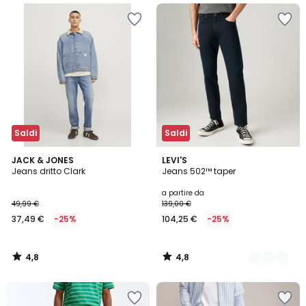
Saldi
Saldi
4,8
4,8
JACK & JONES
2
LEVI'S
/ 5
/ 5
Jeans dritto Clark
Jeans 502™ taper
Colori
a partire da
49,99 €
139,00 €
37,49 €
-25%
104,25 €
-25%
4,8
4,8
/
/
5
5