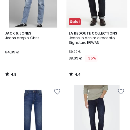
Saldi
4,8
4,4
JACK & JONES
LA REDOUTE COLLECTIONS
/ 5
/ 5
Jeans ampio, Chris
Jeans in denim cimosato,
Signature ERWAN
64,99 €
59,99 €
38,99 €
-35%
4,8
4,4
/
/
5
5