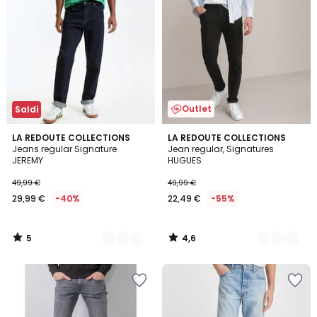
Outlet
Saldi
5
4,6
3
LA REDOUTE COLLECTIONS
2
LA REDOUTE COLLECTIONS
/
/ 5
Jeans regular Signature
Jean regular, Signatures
Colori
Colori
5
JEREMY
HUGUES
49,99 €
49,99 €
29,99 €
-40%
22,49 €
-55%
5
4,6
/
/
5
5