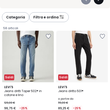
Précédent
Suivan
-
-
défiler
défiler
à
à
Categoria
Filtra e ordina
gauche
droite
58 articoli
Saldi
Saldi
4,7
4,5
LEVI'S
12
LEVI'S
/ 5
/ 5
Jeans dritti Taper 502® in
Jeans dritto 501®
Colori
cotone e lino
96,75
a partire da
129,00 €
119,00 €
€
96,75 €
-25%
89,25 €
-25%
Invece