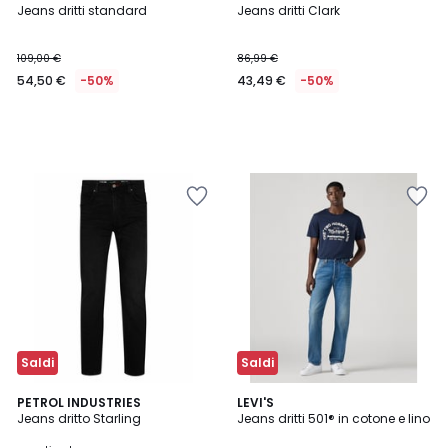
Jeans dritti standard
Jeans dritti Clark
109,00 €
86,99 €
54,50 €
-50%
43,49 €
-50%
Saldi
Saldi
4
PETROL INDUSTRIES
LEVI'S
/
Jeans dritto Starling
Jeans dritti 501® in cotone e lino
5