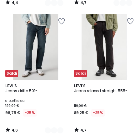
4,4
4,7
/
/
5
5
Saldi
Saldi
4,6
4,7
2
LEVI'S
LEVI'S
/ 5
/ 5
Jeans dritto 501®
Jeans relaxed straight 555®
Colori
a partire da
129,00 €
119,00 €
96,75 €
-25%
89,25 €
-25%
4,6
4,7
/
/
5
5