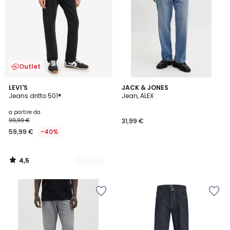
Outlet
4,5
2
LEVI'S
JACK & JONES
/ 5
Jeans dritto 501®
Jean, ALEX
Colori
a partire da
99,99 €
31,99 €
59,99 €
-40%
4,5
/
5