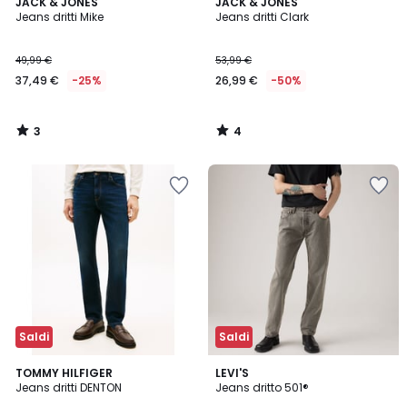
3
4
JACK & JONES
JACK & JONES
/
/
Jeans dritti Mike
Jeans dritti Clark
5
5
49,99 €
53,99 €
37,49 €
-25%
26,99 €
-50%
3
4
/
/
5
5
Saldi
Saldi
4,6
TOMMY HILFIGER
LEVI'S
/ 5
Jeans dritti DENTON
Jeans dritto 501®