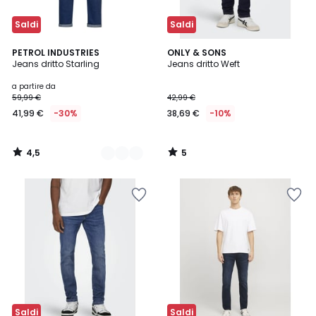
Saldi
Saldi
4,5
5
3
PETROL INDUSTRIES
ONLY & SONS
/ 5
/
Jeans dritto Starling
Jeans dritto Weft
Colori
5
a partire da
59,99 €
42,99 €
41,99 €
-30%
38,69 €
-10%
4,5
5
/
/
5
5
Saldi
Saldi