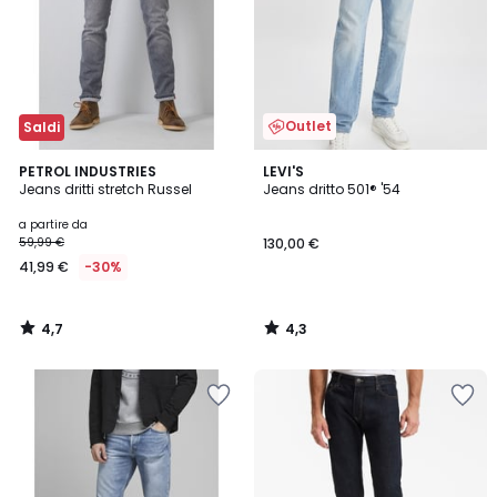
Outlet
Saldi
4,7
4,3
PETROL INDUSTRIES
LEVI'S
/ 5
/ 5
Jeans dritti stretch Russel
Jeans dritto 501® '54
a partire da
59,99 €
130,00 €
41,99 €
-30%
4,7
4,3
/
/
5
5