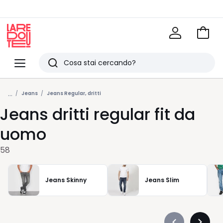
Vai
al
La
carrel
Redoute
Menu
Ricerca
Ultimi
...
articoli
Jeans
Jeans Regular, dritti
Jeans dritti regular fit da
visti
uomo
58
Jeans Skinny
Jeans Slim