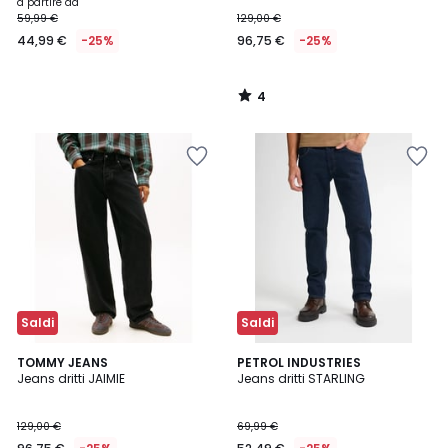
a partire da
59,99 €
129,00 €
44,99 €
-25%
96,75 €
-25%
4
/
5
Saldi
Saldi
TOMMY JEANS
PETROL INDUSTRIES
Jeans dritti JAIMIE
Jeans dritti STARLING
129,00 €
69,99 €