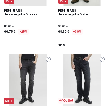
Saldi
Saldi
5
PEPE JEANS
PEPE JEANS
/
Jeans regular Stanley
Jeans regular Spike
5
89,00 €
99,00 €
66,75 €
-25%
69,30 €
-30%
5
/
5
Outlet
Saldi