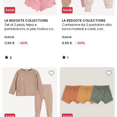
Saldi
Saldi
2
1
LA REDOUTE COLLECTIONS
LA REDOUTE COLLECTIONS
/
/
Set di 2 pezzi, felpa e
Confezione da 2 pantaloni alla
5
5
pantaloncini, in pile, motivo con
turca morbidi e caldi, con
granchio e strisce
fondo gamba risvoltabile
19,99 €
19,99 €
11,99 €
-40%
9,99 €
-50%
2
1
/
/
5
5
Saldi
Saldi