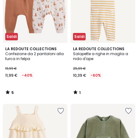
Saldi
Saldi
5
1
LA REDOUTE COLLECTIONS
LA REDOUTE COLLECTIONS
/
/
Confezione da 2 pantaloni alla
Salopette a righe in maglia a
5
5
turca in felpa
nido d'ape
19,99 €
25,99 €
11,99 €
-40%
10,39 €
-60%
5
1
/
/
5
5