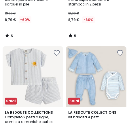
5
5
sarouel in pile
stampati in 2 pezzi
21,99 €
21,99 €
8,79 €
-60%
8,79 €
-60%
5
5
/
/
5
5
Saldi
Saldi
3
4,6
LA REDOUTE COLLECTIONS
LA REDOUTE COLLECTIONS
/
/ 5
Completo 2 pezzi a righe,
Kit nascita 4 pezzi
5
camicia a maniche corte e
shorts