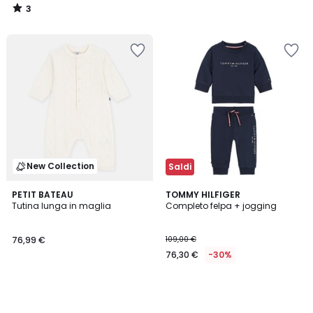
3
/
5
New Collection
Saldi
PETIT BATEAU
TOMMY HILFIGER
Tutina lunga in maglia
Completo felpa + jogging
76,99 €
109,00 €
76,30 €
-30%