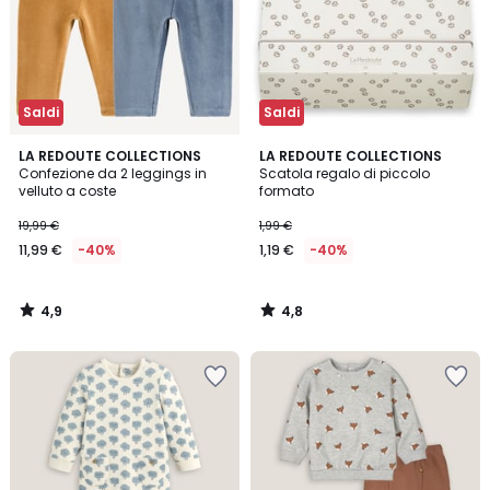
Saldi
Saldi
4,9
4,8
LA REDOUTE COLLECTIONS
LA REDOUTE COLLECTIONS
/ 5
/ 5
Confezione da 2 leggings in
Scatola regalo di piccolo
velluto a coste
formato
19,99 €
1,99 €
11,99 €
-40%
1,19 €
-40%
4,9
4,8
/
/
5
5