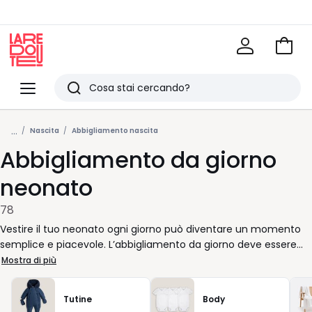
Vai
al
La
carrel
Redoute
Menu
Ricerca
Ultimi
...
articoli
Nascita
Abbigliamento nascita
Abbigliamento da giorno
visti
neonato
78
Vestire il tuo neonato ogni giorno può diventare un momento
semplice e piacevole. L’abbigliamento da giorno deve essere
pratico, facile da indossare e pensato per accompagnare ogni
Mostra di più
piccolo movimento del tuo bambino, dalla prima pappa fino al
primo pisolino. Che tu stia cercando una tutina con maniche
Tutine
Body
lunghe per affrontare le giornate fuori casa, o un completo