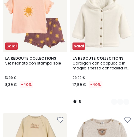
Saldi
Saldi
5
LA REDOUTE COLLECTIONS
2
LA REDOUTE COLLECTIONS
/
Set neonato con stampa sole
Cardigan con cappuccio in
Colori
5
maglia spessa con fodera in
sherpa
13,99 €
29,99 €
8,39 €
-40%
17,99 €
-40%
5
/
5