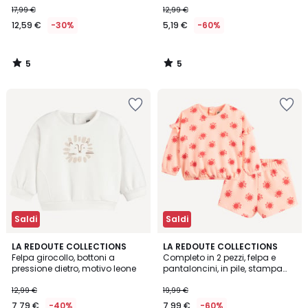
17,99 €
12,99 €
12,59 €
-30%
5,19 €
-60%
5
5
/
/
5
5
Saldi
Saldi
5
5
LA REDOUTE COLLECTIONS
LA REDOUTE COLLECTIONS
/
/
Felpa girocollo, bottoni a
Completo in 2 pezzi, felpa e
5
5
pressione dietro, motivo leone
pantaloncini, in pile, stampa
con soli
12,99 €
19,99 €
7,79 €
-40%
7,99 €
-60%