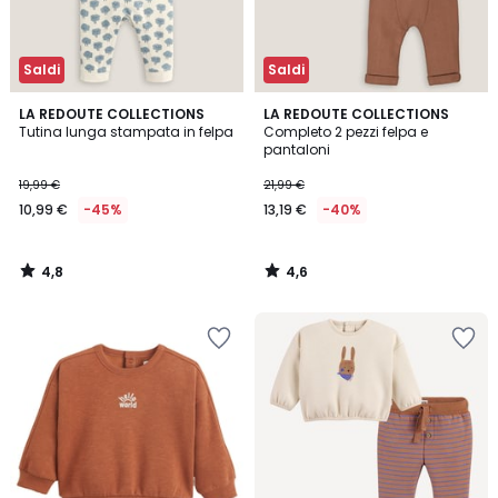
Saldi
Saldi
4,8
4,6
LA REDOUTE COLLECTIONS
LA REDOUTE COLLECTIONS
/ 5
/ 5
Tutina lunga stampata in felpa
Completo 2 pezzi felpa e
pantaloni
19,99 €
21,99 €
10,99 €
-45%
13,19 €
-40%
4,8
4,6
/
/
5
5