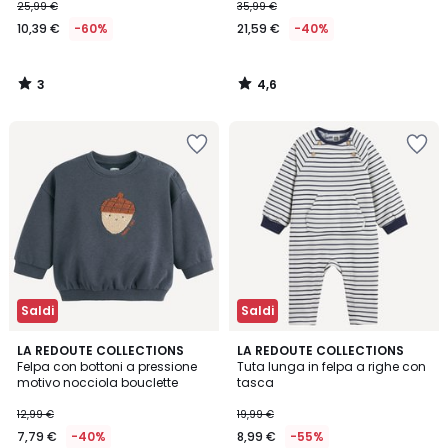
25,99 €
35,99 €
10,39 €
-60%
21,59 €
-40%
3
4,6
/
/
5
5
Saldi
Saldi
4,8
2
LA REDOUTE COLLECTIONS
LA REDOUTE COLLECTIONS
/ 5
/
Felpa con bottoni a pressione
Tuta lunga in felpa a righe con
5
motivo nocciola bouclette
tasca
12,99 €
19,99 €
7,79 €
-40%
8,99 €
-55%