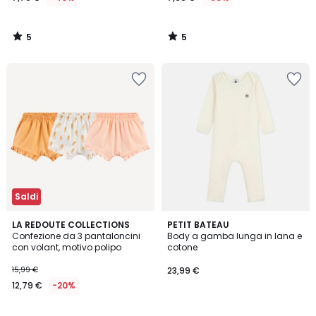
5
5
/
/
5
5
Saldi
3
LA REDOUTE COLLECTIONS
PETIT BATEAU
/
Confezione da 3 pantaloncini
Body a gamba lunga in lana e
5
con volant, motivo polipo
cotone
15,99 €
23,99 €
12,79 €
-20%