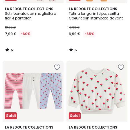
5
5
LA REDOUTE COLLECTIONS
LA REDOUTE COLLECTIONS
/
/
Set neonato con maglietta a
Tutina lunga, in felpa, scritta
5
5
fiori e pantaloni
Coeur calin stampata davanti
19,99 €
19,99 €
7,99 €
-60%
6,99 €
-65%
5
5
/
/
5
5
Saldi
Saldi
5
LA REDOUTE COLLECTIONS
LA REDOUTE COLLECTIONS