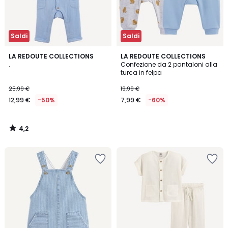
Saldi
Saldi
4,2
LA REDOUTE COLLECTIONS
LA REDOUTE COLLECTIONS
/ 5
.
Confezione da 2 pantaloni alla
turca in felpa
25,99 €
19,99 €
12,99 €
-50%
7,99 €
-60%
4,2
/
5