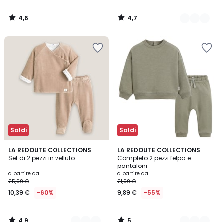
4,6
4,7
/
/
5
5
Saldi
Saldi
4,9
5
2
LA REDOUTE COLLECTIONS
2
LA REDOUTE COLLECTIONS
/ 5
/
Set di 2 pezzi in velluto
Completo 2 pezzi felpa e
Colori
Colori
5
pantaloni
a partire da
a partire da
25,99 €
21,99 €
10,39 €
-60%
9,89 €
-55%
4,9
5