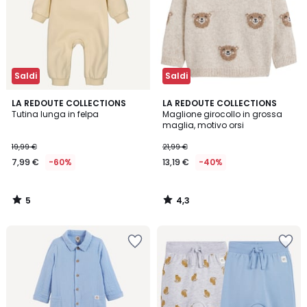
Saldi
Saldi
5
4,3
LA REDOUTE COLLECTIONS
LA REDOUTE COLLECTIONS
/
/ 5
Tutina lunga in felpa
Maglione girocollo in grossa
5
maglia, motivo orsi
19,99 €
21,99 €
7,99 €
-60%
13,19 €
-40%
5
4,3
/
/
5
5