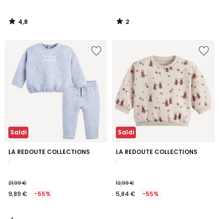
4,8
2
/
/
5
5
Saldi
Saldi
3
LA REDOUTE COLLECTIONS
LA REDOUTE COLLECTIONS
/
.
.
5
21,99 €
12,99 €
9,89 €
-55%
5,84 €
-55%