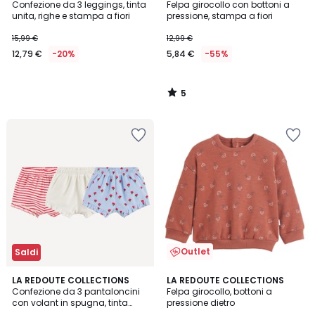
/
Confezione da 3 leggings, tinta
Felpa girocollo con bottoni a
5
unita, righe e stampa a fiori
pressione, stampa a fiori
15,99 €
12,99 €
12,79 €
-20%
5,84 €
-55%
5
/
5
Outlet
Saldi
5
5
LA REDOUTE COLLECTIONS
LA REDOUTE COLLECTIONS
/
/
Confezione da 3 pantaloncini
Felpa girocollo, bottoni a
5
5
con volant in spugna, tinta
pressione dietro
unita, a righe e stampa a fiori