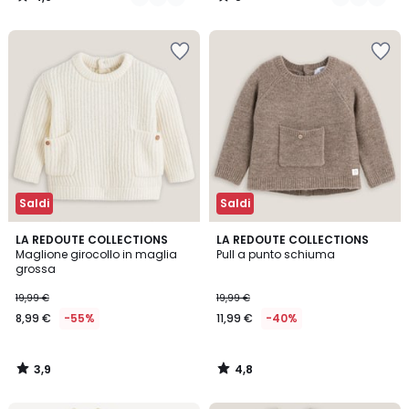
/
/
5
5
Saldi
Saldi
3,9
4,8
LA REDOUTE COLLECTIONS
LA REDOUTE COLLECTIONS
/ 5
/ 5
Maglione girocollo in maglia
Pull a punto schiuma
grossa
19,99 €
19,99 €
8,99 €
-55%
11,99 €
-40%
3,9
4,8
/
/
5
5