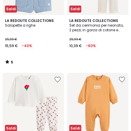
Saldi
Saldi
5
LA REDOUTE COLLECTIONS
LA REDOUTE COLLECTIONS
/
Salopette a righe
Set da cerimonia per neonato,
5
2 pezzi, in garza di cotone e
jersey
25,99 €
25,99 €
15,59 €
-40%
10,39 €
-60%
5
/
5
Saldi
Saldi