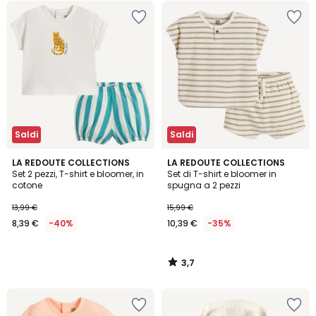
Saldi
Saldi
3,7
LA REDOUTE COLLECTIONS
LA REDOUTE COLLECTIONS
/ 5
Set 2 pezzi, T-shirt e bloomer, in
Set di T-shirt e bloomer in
cotone
spugna a 2 pezzi
13,99 €
15,99 €
8,39 €
-40%
10,39 €
-35%
3,7
/
5