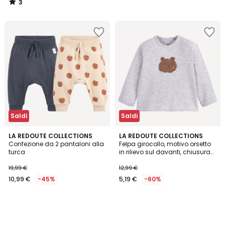
3
/
5
Saldi
Saldi
LA REDOUTE COLLECTIONS
LA REDOUTE COLLECTIONS
Confezione da 2 pantaloni alla
Felpa girocollo, motivo orsetto
turca
in rilievo sul davanti, chiusura
con bottoni a pressione dietro
19,99 €
12,99 €
10,99 €
-45%
5,19 €
-60%