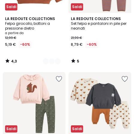
Saldi
Saldi
4,3
5
2
LA REDOUTE COLLECTIONS
LA REDOUTE COLLECTIONS
/ 5
/
Felpa girocollo, bottoni a
Set felpa e pantaloni in pile per
Colori
5
pressione dietro
neonati
a partire da
12,99 €
21,99 €
5,19 €
-60%
8,79 €
-60%
4,3
5
/
/
5
5
Saldi
Saldi