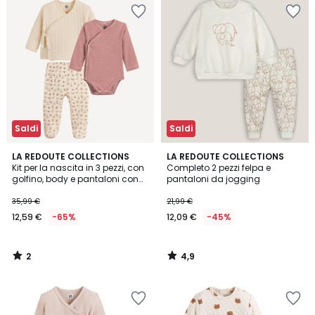
Saldi
Saldi
2
4,9
LA REDOUTE COLLECTIONS
LA REDOUTE COLLECTIONS
/
/ 5
Kit per la nascita in 3 pezzi, con
Completo 2 pezzi felpa e
5
golfino, body e pantaloni con
pantaloni da jogging
piedini
35,99 €
21,99 €
12,59 €
-65%
12,09 €
-45%
2
4,9
/
/
5
5