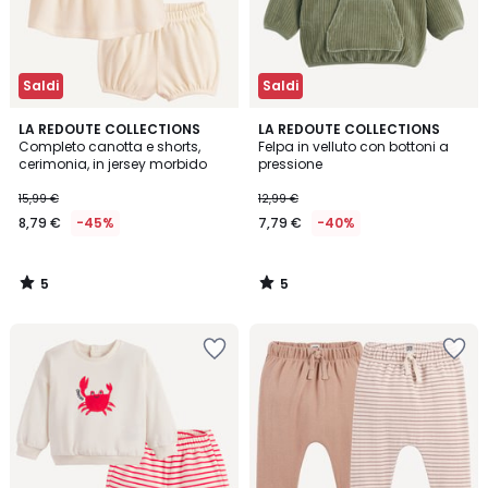
Saldi
Saldi
5
5
LA REDOUTE COLLECTIONS
LA REDOUTE COLLECTIONS
/
/
Completo canotta e shorts,
Felpa in velluto con bottoni a
5
5
cerimonia, in jersey morbido
pressione
15,99 €
12,99 €
8,79 €
-45%
7,79 €
-40%
5
5
/
/
5
5