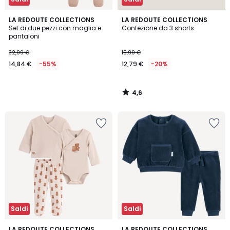
4,6
LA REDOUTE COLLECTIONS
LA REDOUTE COLLECTIONS
/ 5
Set di due pezzi con maglia e
Confezione da 3 shorts
pantaloni
32,99 €
15,99 €
14,84 €
-55%
12,79 €
-20%
4,6
/
5
Saldi
Saldi
3,5
LA REDOUTE COLLECTIONS
LA REDOUTE COLLECTIONS