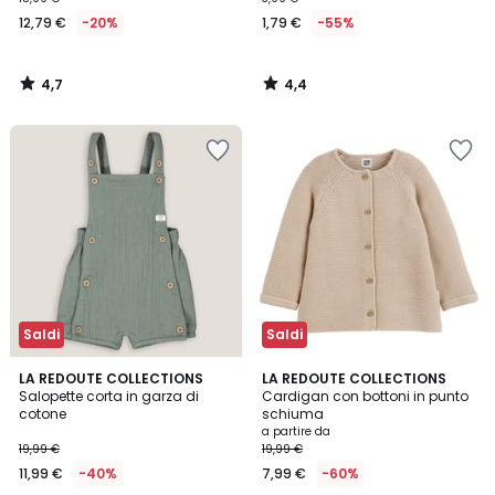
12,79 €
-20%
1,79 €
-55%
4,7
4,4
/
/
5
5
Saldi
Saldi
4,6
4,7
LA REDOUTE COLLECTIONS
4
LA REDOUTE COLLECTIONS
/ 5
/ 5
Salopette corta in garza di
Cardigan con bottoni in punto
Colori
cotone
schiuma
a partire da
19,99 €
19,99 €
11,99 €
-40%
7,99 €
-60%