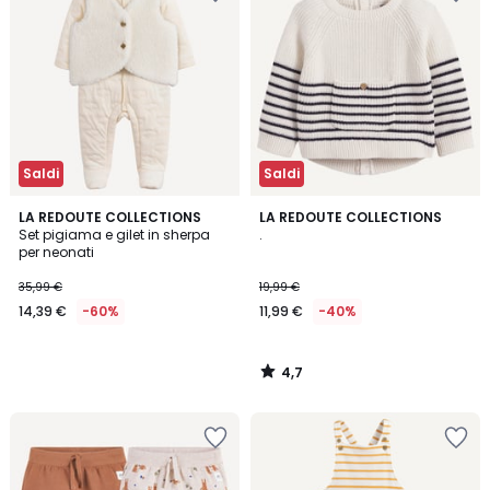
Saldi
Saldi
4,7
LA REDOUTE COLLECTIONS
LA REDOUTE COLLECTIONS
/ 5
Set pigiama e gilet in sherpa
.
per neonati
35,99 €
19,99 €
14,39 €
-60%
11,99 €
-40%
4,7
/
5