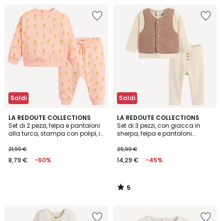
Saldi
Saldi
5
LA REDOUTE COLLECTIONS
LA REDOUTE COLLECTIONS
/
Set di 2 pezzi, felpa e pantaloni
Set di 3 pezzi, con giacca in
5
alla turca, stampa con polipi, in
sherpa, felpa e pantaloni
pile
morbidi e caldi
21,99 €
25,99 €
8,79 €
-60%
14,29 €
-45%
5
/
5