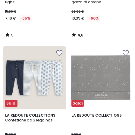
5
righe
garza di cotone
7,19
15,99 €
25,99 €
€
7,19 €
-55%
10,39 €
-60%
Invece
di
15,99
5
4,8
€
/
/
5
5
55%
di
sconto
applicato.
Saldi
Saldi
4,7
4,4
LA REDOUTE COLLECTIONS
LA REDOUTE COLLECTIONS
/ 5
/ 5
Confezione da 3 leggings
.
15,99 €
3,99 €