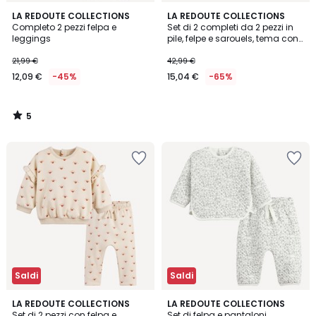
5
LA REDOUTE COLLECTIONS
LA REDOUTE COLLECTIONS
/
Completo 2 pezzi felpa e
Set di 2 completi da 2 pezzi in
5
leggings
pile, felpe e sarouels, tema con
volpi
21,99 €
42,99 €
12,09 €
-45%
15,04 €
-65%
5
/
5
Saldi
Saldi
5
5
LA REDOUTE COLLECTIONS
LA REDOUTE COLLECTIONS
/
/
Set di 2 pezzi con felpa e
Set di felpa e pantaloni