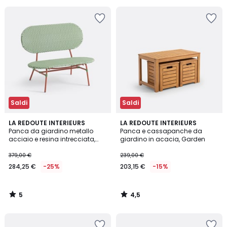
5
15%
di
sconto
applicato.
Saldi
Saldi
5
4,5
LA REDOUTE INTERIEURS
LA REDOUTE INTERIEURS
/
/ 5
Panca da giardino metallo
Panca e cassapanche da
5
acciaio e resina intrecciata,
giardino in acacia, Garden
Matu
379,00 €
239,00 €
284,25 €
-25%
203,15 €
-15%
5
4,5
/
/
5
5