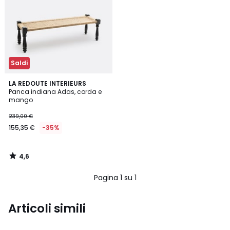
Saldi
4,6
LA REDOUTE INTERIEURS
/ 5
Panca indiana Adas, corda e
mango
239,00 €
155,35 €
-35%
4,6
/
5
Pagina 1 su 1
Articoli simili