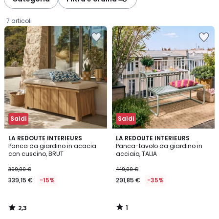
gauche
droite
7 articoli
Saldi
Saldi
2,3
1
LA REDOUTE INTERIEURS
LA REDOUTE INTERIEURS
/ 5
/
Panca da giardino in acacia
Panca-tavolo da giardino in
5
con cuscino, BRUT
acciaio, TALIA
339,15
399,00 €
449,00 €
€
339,15 €
-15%
291,85 €
-35%
Invece
di
399,00
1
2,3
€
/
/
5