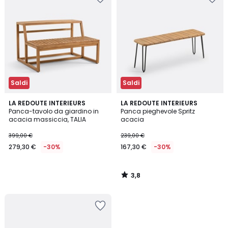
Saldi
Saldi
3,8
LA REDOUTE INTERIEURS
LA REDOUTE INTERIEURS
/ 5
Panca-tavolo da giardino in
Panca pieghevole Spritz
acacia massiccia, TALIA
acacia
399,00 €
239,00 €
279,30 €
-30%
167,30 €
-30%
3,8
/
5