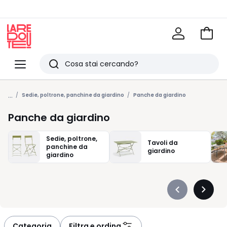
Vai
al
La
carrel
Redoute
Menu
Ricerca
Ultimi
...
articoli
Sedie, poltrone, panchine da giardino
Panche da giardino
visti
Panche da giardino
Sedie, poltrone,
Tavoli da
panchine da
giardino
giardino
Précédent
Suivan
-
-
défiler
défiler
à
à
Categoria
Filtra e ordina