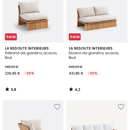
Saldi
Saldi
3,8
4,2
LA REDOUTE INTERIEURS
LA REDOUTE INTERIEURS
/ 5
/ 5
Poltrona da giardino, acacia,
Divano da giardino, acacia,
Brut
Brut
349,00 €
649,00 €
226,85 €
-35%
421,85 €
-35%
3,8
4,2
/
/
5
5