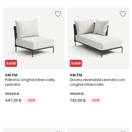
Saldi
Saldi
AM.PM
AM.PM
Poltrona cinghie intrecciate,
Divano reversibile Leandra con
Leandra
cinghie intrecciate
559,00 €
990,00 €
447,20 €
-20%
792,00 €
-20%