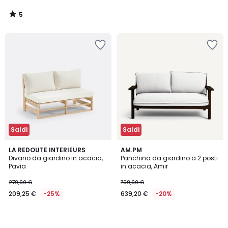
5
/
5
Saldi
Saldi
LA REDOUTE INTERIEURS
AM.PM
Divano da giardino in acacia,
Panchina da giardino a 2 posti
Pavia
in acacia, Amir
279,00 €
799,00 €
209,25 €
-25%
639,20 €
-20%