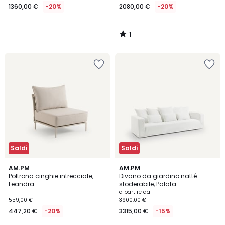
1360,00 €
-20%
2080,00 €
-20%
1
/
5
Saldi
Saldi
5
AM.PM
AM.PM
/
Poltrona cinghie intrecciate,
Divano da giardino natté
5
Leandra
sfoderabile, Palata
a partire da
559,00 €
3900,00 €
447,20 €
-20%
3315,00 €
-15%