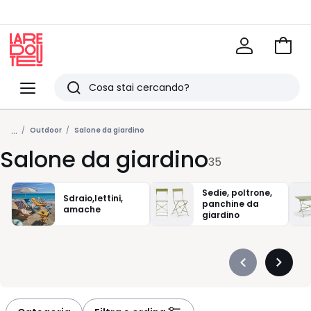
Vai
al
La
carrel
Redoute
Menu
Ricerca
Ultimi
...
articoli
Outdoor
Salone da giardino
Salone da giardino
visti
35
Sedie, poltrone,
Sdraio,lettini,
panchine da
amache
giardino
Précédent
Suivan
-
-
défiler
défiler
à
à