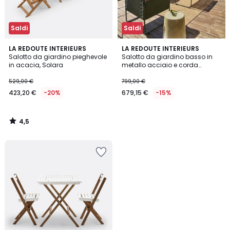
Saldi
Saldi
4,5
LA REDOUTE INTERIEURS
LA REDOUTE INTERIEURS
/ 5
Salotto da giardino pieghevole
Salotto da giardino basso in
in acacia, Solara
metallo acciaio e corda
intrecciata, 4 posti, SEYNA
529,00 €
799,00 €
423,20 €
-20%
679,15 €
-15%
4,5
/
5