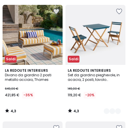
5
20%
di
sconto
applicato.
Saldi
Saldi
4,3
4,3
LA REDOUTE INTERIEURS
3
LA REDOUTE INTERIEURS
/ 5
/ 5
Divano da giardino 2 posti
Set da giardino pieghevole, in
Colori
metallo acciaio, Thomes
acacia, 2 posti, tavolo
quadrato e 2 sedie, DUDENA
649,00 €
149,00 €
421,85 €
-35%
119,20 €
-20%
4,3
4,3
/
/
5
5