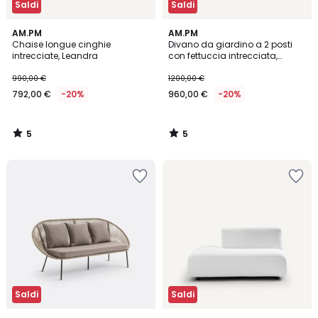
Saldi
Saldi
5
5
AM.PM
AM.PM
/
/
Chaise longue cinghie
Divano da giardino a 2 posti
5
5
intrecciate, Leandra
con fettuccia intrecciata,
Leandra
990,00 €
1200,00 €
792,00 €
-20%
960,00 €
-20%
5
5
/
/
5
5
Saldi
Saldi