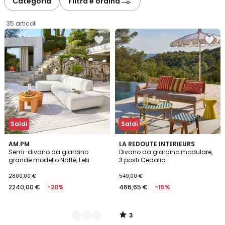
Categoria
Filtra e ordina
gauche
droite
35 articoli
Saldi
Saldi
3
2
AM.PM
LA REDOUTE INTERIEURS
/
Semi-divano da giardino
Divano da giardino modulare,
Colori
5
grande modello Natté, Leki
3 posti Cedalia
2240,00
2800,00 €
549,00 €
€
2240,00 €
-20%
466,65 €
-15%
Invece
di
2800,00
3
€
/