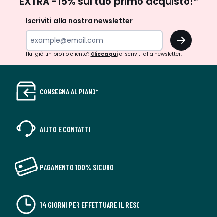
EXTRA -15% sul tuo primo acquisto!*
newsletter
Iscriviti alla nostra newsletter
OK
Hai già un profilo cliente?
Clicca qui
e iscriviti alla newsletter.
CONSEGNA AL PIANO*
AIUTO E CONTATTI
PAGAMENTO 100% SICURO
14 GIORNI PER EFFETTUARE IL RESO