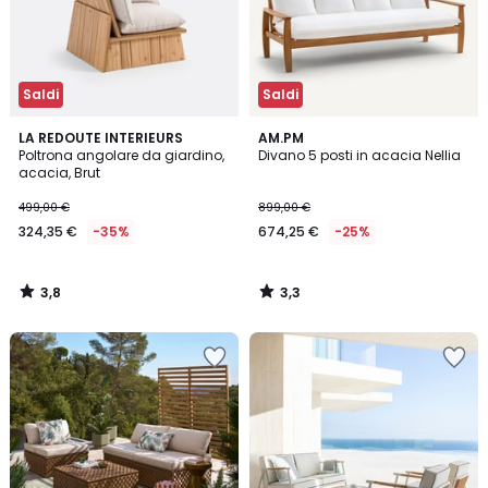
Saldi
Saldi
3,8
3,3
LA REDOUTE INTERIEURS
AM.PM
/ 5
/ 5
Poltrona angolare da giardino,
Divano 5 posti in acacia Nellia
acacia, Brut
499,00 €
899,00 €
324,35 €
-35%
674,25 €
-25%
3,8
3,3
/
/
5
5