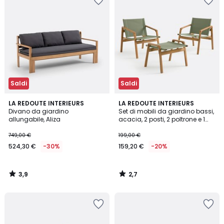
Saldi
Saldi
3,9
2,7
LA REDOUTE INTERIEURS
LA REDOUTE INTERIEURS
/ 5
/ 5
Divano da giardino
Set di mobili da giardino bassi,
allungabile, Aliza
acacia, 2 posti, 2 poltrone e 1
poggiapiedi, LIVIE
749,00 €
199,00 €
524,30 €
-30%
159,20 €
-20%
3,9
2,7
/
/
5
5