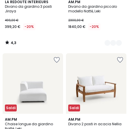
4,3
LA REDOUTE INTERIEURS
2
AM.PM
/ 5
Divano da giardino 3 posti
Divano da giardino piccolo
Colori
Jiraya
modello Natté, Leki
499,00 €
2300,00 €
399,20 €
-20%
1840,00 €
-20%
4,3
/
5
Saldi
Saldi
3
4
2
AM.PM
AM.PM
/
/
Chaise longue da giardino
Divano 2 posti in acacia Nellia
Colori
5
5
Natté, Leki