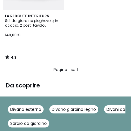
4,3
LA REDOUTE INTERIEURS
/ 5
Set da giardino pieghevole, in
acacia, 2 posti, tavolo
quadrato e 2 sedie, DUDENA
149,00 €
4,3
/
5
Pagina 1 su 1
Da scoprire
Divano esterno
Divano giardino legno
Divani da e
Sdraio da giardino