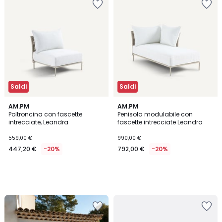
Saldi
Saldi
AM.PM
AM.PM
Poltroncina con fascette
Penisola modulabile con
intrecciate, Leandra
fascette intrecciate Leandra
559,00 €
990,00 €
447,20 €
-20%
792,00 €
-20%