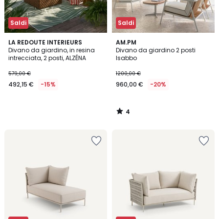
Saldi
Saldi
4
LA REDOUTE INTERIEURS
AM.PM
/
Divano da giardino, in resina
Divano da giardino 2 posti
5
intrecciata, 2 posti, ALZÉNA
Isabbo
579,00 €
1200,00 €
492,15 €
-15%
960,00 €
-20%
4
/
5