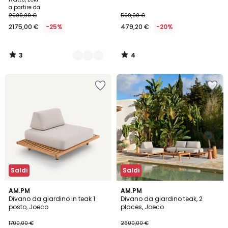
a partire da
2900,00 €
599,00 €
2175,00 €
-25%
479,20 €
-20%
3
4
/
/
5
5
Saldi
Saldi
1
AM.PM
AM.PM
/
Divano da giardino in teak 1
Divano da giardino teak, 2
5
posto, Joeco
places, Joeco
1700,00 €
2600,00 €