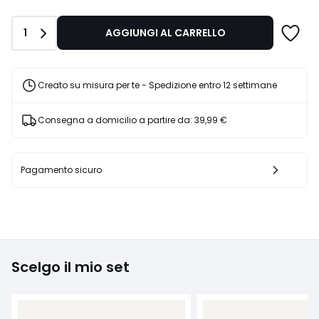
di
2900,00
Quantità
1
AGGIUNGI AL CARRELLO
€
20%
di
sconto
Creato su misura per te - Spedizione entro 12 settimane
applicato.
Consegna a domicilio a partire da:
39,99 €
Pagamento sicuro
Scelgo il mio set