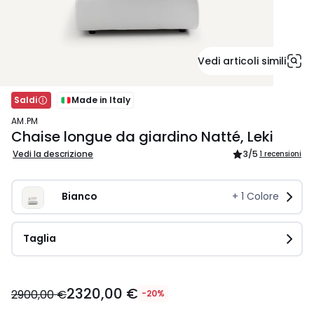
Vedi articoli simili
Saldi
Made in Italy
AM.PM
Chaise longue da giardino Natté, Leki
Vedi la descrizione
3
/5
1 recensioni
Bianco
+
1
Colore
Taglia
2320,00
2320,00 €
€
2900,00 €
-20%
Invece