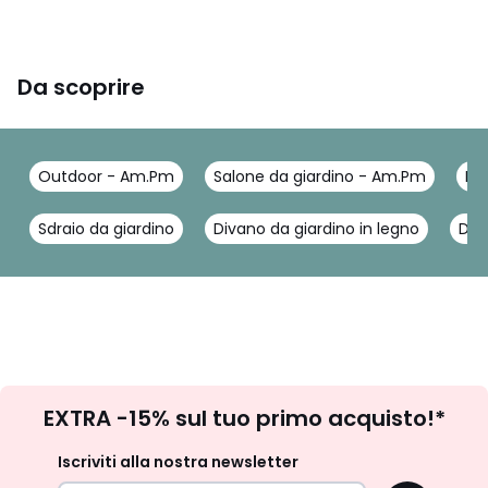
Da scoprire
Outdoor - Am.Pm
Salone da giardino - Am.Pm
Div
Sdraio da giardino
Divano da giardino in legno
Div
Iscrizione
EXTRA -15% sul tuo primo acquisto!*
newsletter
Iscriviti alla nostra newsletter