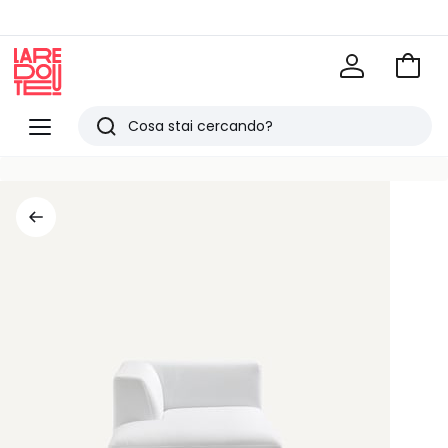
Vai
al
La
carrel
Redoute
Menu
Ricerca
Ultimi
articoli
visti