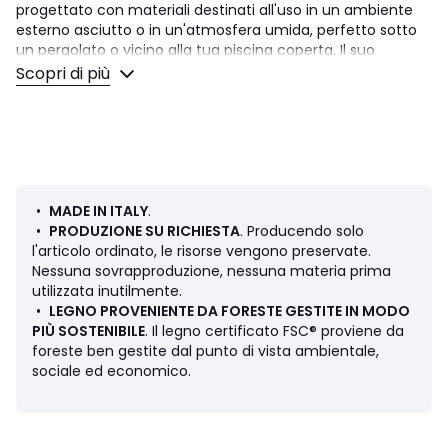
progettato con materiali destinati all'uso in un ambiente
esterno asciutto o in un'atmosfera umida, perfetto sotto
un pergolato o vicino alla tua piscina coperta. Il suo
rivestimento è stato scelto per mantenere il colore a
Scopri di più
diretto contatto con i raggi solari.
Comfort seduta
: fermo
Seduta: bassa e profonda
Descrizione
• Rivestimento: trama, 100% polipropilene 420gr/m²,
•
MADE IN ITALY
.
progettato per uso esterno
•
PRODUZIONE SU RICHIESTA
. Producendo solo
• Struttura: in legno massello di Okoume e multistrato di
l'articolo ordinato, le risorse vengono preservate.
Okoume
Nessuna sovrapproduzione, nessuna materia prima
• Sospensione: cinghie elastiche ad alta resistenza
utilizzata inutilmente.
• Piedi (montati): legno ABS, finitura nera, altezza 6 cm
•
LEGNO PROVENIENTE DA FORESTE GESTITE IN MODO
• Fodero di protezione: polietilene monorivestito
PIÙ SOSTENIBILE
. Il legno certificato FSC® proviene da
**
foreste ben gestite dal punto di vista ambientale,
Imbottitura:
sociale ed economico.
• Seduta: poliuretano espanso a doppia densità 24/26
kg/m3 e ovatta di poliestere, progettato per uso esterno
• Schienale: schiuma poliuretanica e ovatta di poliestere