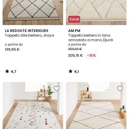
Saldi
4,7
4,1
LA REDOUTE INTERIEURS
AM.PM
/ 5
/ 5
Tappeto stile berbero, Jiraya
Tappeto berbero in lana
annodato a mano, Djurdi
a partire da
a partire da
139,99 €
359,00 €
305,15 €
-15%
4,7
4,1
/
/
5
5