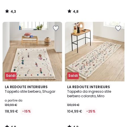
4,3
4,8
/
/
5
5
Saldi
Saldi
4,8
4,9
LA REDOUTE INTERIEURS
LA REDOUTE INTERIEURS
/ 5
/ 5
Tappeto stile berbero, Shugar
Tappeto da ingresso stile
berbero colorato, Miro
a partire da
139,99 €
139,99 €
118,99 €
-15%
104,99 €
-25%