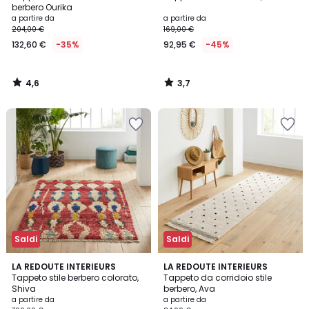
berbero Ourika
a partire da
a partire da
204,00 €
169,00 €
132,60 €
-35%
92,95 €
-45%
4,6
3,7
/
/
5
5
Saldi
Saldi
4,3
4,7
LA REDOUTE INTERIEURS
LA REDOUTE INTERIEURS
/ 5
/ 5
Tappeto stile berbero colorato,
Tappeto da corridoio stile
Shiva
berbero, Ava
a partire da
a partire da