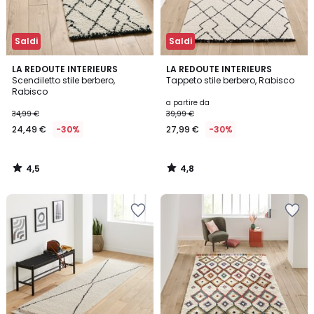
Saldi
Saldi
4,5
4,8
LA REDOUTE INTERIEURS
LA REDOUTE INTERIEURS
/ 5
/ 5
Scendiletto stile berbero,
Tappeto stile berbero, Rabisco
Rabisco
a partire da
34,99 €
39,99 €
24,49 €
-30%
27,99 €
-30%
4,5
4,8
/
/
5
5