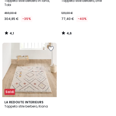
/ 5
/ 5
Tappeto stile berbero in lana,
Tappeto stile berbero, Effie
Tobi
469,00 €
129,00 €
304,85 €
-35%
77,40 €
-40%
4,1
4,6
/
/
5
5
Saldi
4,9
LA REDOUTE INTERIEURS
/ 5
Tappeto stile berbero, Kiana