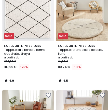
Saldi
Saldi
4,9
4,5
LA REDOUTE INTERIEURS
LA REDOUTE INTERIEURS
/ 5
/ 5
Tappeto stile berbero forma
Tappeto rotondo stile berbero,
quadrata, Jiraya
Luna
a partire da
a partire da
229,99 €
94,99 €
183,99 €
-20%
80,74 €
-15%
4,9
4,5
/
/
5
5