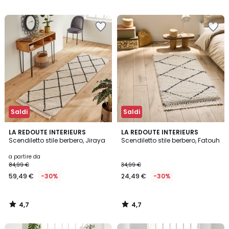
5
5
Saldi
Saldi
4,7
4,7
LA REDOUTE INTERIEURS
LA REDOUTE INTERIEURS
/ 5
/ 5
Scendiletto stile berbero, Jiraya
Scendiletto stile berbero, Fatouh
a partire da
84,99 €
34,99 €
59,49 €
-30%
24,49 €
-30%
4,7
4,7
/
/
5
5