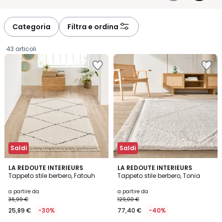
nomi utili per orientarvi e confrontare. Ogni tappeto ha una
-
-
personalità chiara, facile da integrare nel vostro stile di vita.
défiler
défiler
Quando avete trovato quello giusto, aggiungi al carrello in pochi
à
à
clic. Un gesto semplice che avvicina la casa che immaginate.
Categoria
Filtra e ordina
gauche
droite
43 articoli
Saldi
Saldi
4,5
4,1
LA REDOUTE INTERIEURS
LA REDOUTE INTERIEURS
/ 5
/ 5
Tappeto stile berbero, Fatouh
Tappeto stile berbero, Tonia
Prezzo
a partire da
a partire da
36,99 €
129,00 €
a
25,89 €
-30%
77,40 €
-40%
partire