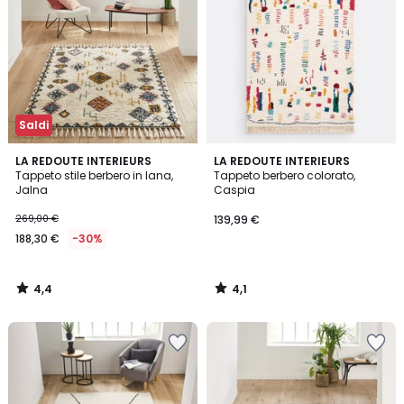
Saldi
4,4
4,1
LA REDOUTE INTERIEURS
LA REDOUTE INTERIEURS
/ 5
/ 5
Tappeto stile berbero in lana,
Tappeto berbero colorato,
Jalna
Caspia
269,00 €
139,99 €
188,30 €
-30%
4,4
4,1
/
/
5
5