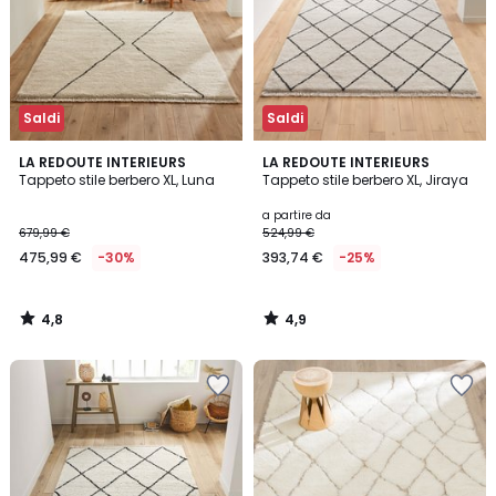
Saldi
Saldi
4,8
4,9
LA REDOUTE INTERIEURS
LA REDOUTE INTERIEURS
/ 5
/ 5
Tappeto stile berbero XL, Luna
Tappeto stile berbero XL, Jiraya
a partire da
679,99 €
524,99 €
475,99 €
-30%
393,74 €
-25%
4,8
4,9
/
/
5
5