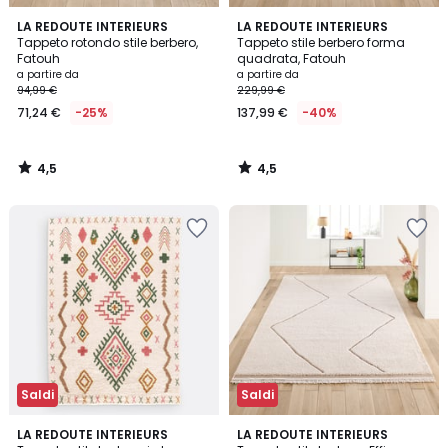
4,5
4,5
LA REDOUTE INTERIEURS
LA REDOUTE INTERIEURS
/ 5
/ 5
Tappeto rotondo stile berbero,
Tappeto stile berbero forma
Fatouh
quadrata, Fatouh
a partire da
a partire da
94,99 €
229,99 €
71,24 €
-25%
137,99 €
-40%
4,5
4,5
/
/
5
5
Saldi
Saldi
4,1
4,6
LA REDOUTE INTERIEURS
LA REDOUTE INTERIEURS