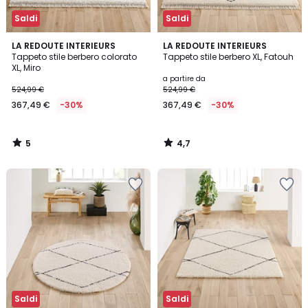
Saldi
Saldi
5
4,7
LA REDOUTE INTERIEURS
LA REDOUTE INTERIEURS
/
/ 5
Tappeto stile berbero colorato
Tappeto stile berbero XL, Fatouh
5
XL, Miro
a partire da
524,99 €
524,99 €
367,49 €
-30%
367,49 €
-30%
5
4,7
/
/
5
5
Saldi
Saldi