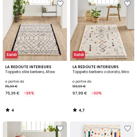
Saldi
Saldi
4
4,7
LA REDOUTE INTERIEURS
LA REDOUTE INTERIEURS
/
/ 5
Tappeto stile berbero, Afaw
Tappeto berbero colorato, Miro
5
a partire da
a partire da
115,99 €
139,99 €
75,39 €
-35%
97,99 €
-30%
4
4,7
/
/
5
5