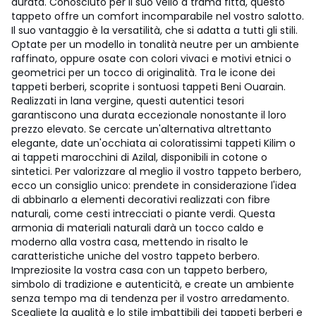
durata. Conosciuto per il suo vello a trama fitta, questo
tappeto offre un comfort incomparabile nel vostro salotto.
Il suo vantaggio è la versatilità, che si adatta a tutti gli stili.
Optate per un modello in tonalità neutre per un ambiente
raffinato, oppure osate con colori vivaci e motivi etnici o
geometrici per un tocco di originalità. Tra le icone dei
tappeti berberi, scoprite i sontuosi tappeti Beni Ouarain.
Realizzati in lana vergine, questi autentici tesori
garantiscono una durata eccezionale nonostante il loro
prezzo elevato. Se cercate un'alternativa altrettanto
elegante, date un'occhiata ai coloratissimi tappeti Kilim o
ai tappeti marocchini di Azilal, disponibili in cotone o
sintetici. Per valorizzare al meglio il vostro tappeto berbero,
ecco un consiglio unico: prendete in considerazione l'idea
di abbinarlo a elementi decorativi realizzati con fibre
naturali, come cesti intrecciati o piante verdi. Questa
armonia di materiali naturali darà un tocco caldo e
moderno alla vostra casa, mettendo in risalto le
caratteristiche uniche del vostro tappeto berbero.
Impreziosite la vostra casa con un tappeto berbero,
simbolo di tradizione e autenticità, e create un ambiente
senza tempo ma di tendenza per il vostro arredamento.
Scegliete la qualità e lo stile imbattibili dei tappeti berberi e