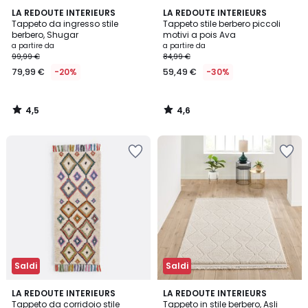
4,5
4,6
LA REDOUTE INTERIEURS
LA REDOUTE INTERIEURS
/ 5
/ 5
Tappeto da ingresso stile
Tappeto stile berbero piccoli
berbero, Shugar
motivi a pois Ava
a partire da
a partire da
99,99 €
84,99 €
79,99 €
-20%
59,49 €
-30%
4,5
4,6
/
/
5
5
Saldi
Saldi
4,6
3,7
LA REDOUTE INTERIEURS
LA REDOUTE INTERIEURS
/ 5
/ 5
Tappeto da corridoio stile
Tappeto in stile berbero, Asli