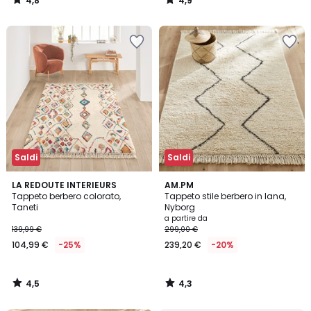
4,8
4,9
/
/
5
5
Saldi
Saldi
4,5
4,3
LA REDOUTE INTERIEURS
AM.PM
/ 5
/ 5
Tappeto berbero colorato,
Tappeto stile berbero in lana,
Taneti
Nyborg
a partire da
139,99 €
299,00 €
104,99 €
-25%
239,20 €
-20%
4,5
4,3
/
/
5
5