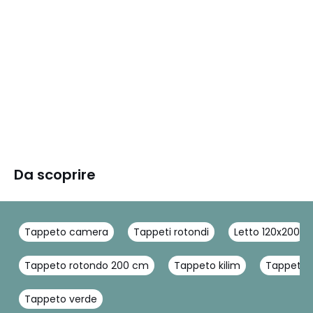
Da scoprire
Tappeto camera
Tappeti rotondi
Letto 120x200
Tappeto rotondo 200 cm
Tappeto kilim
Tappeto 
Tappeto verde