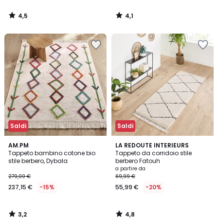
da
25,89
4,5
4,1
€
/
/
5
5
Invece
di
36,99
€
30%
di
sconto
applicato.
Saldi
Saldi
3,2
4,8
AM.PM
LA REDOUTE INTERIEURS
/ 5
/ 5
Tappeto bambino cotone bio
Tappeto da corridoio stile
stile berbero, Dybala
berbero Fatouh
a partire da
279,00 €
69,99 €
237,15 €
-15%
55,99 €
-20%
3,2
4,8
/
/