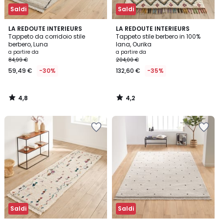
Saldi
Saldi
4,8
4,2
LA REDOUTE INTERIEURS
LA REDOUTE INTERIEURS
/ 5
/ 5
Tappeto da corridoio stile
Tappeto stile berbero in 100%
berbero, Luna
lana, Ourika
a partire da
a partire da
84,99 €
204,00 €
59,49 €
-30%
132,60 €
-35%
4,8
4,2
/
/
5
5
Saldi
Saldi