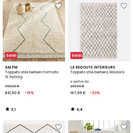
Saldi
Saldi
3,1
4,4
AM.PM
LA REDOUTE INTERIEURS
/
/ 5
Tappeto stile berbero formato
Tappeto stile berbero, Madara
5
XL Nyborg
a partire da
990,00 €
239,99 €
841,50 €
-15%
167,99 €
-30%
3,1
4,4
/
/
5
5