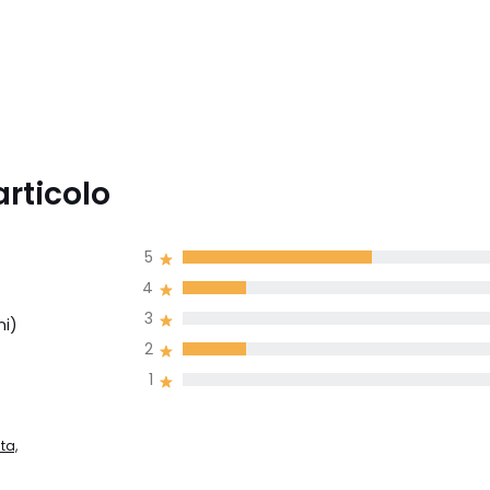
articolo
5
4
3
ni)
2
1
ta,