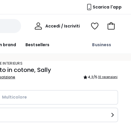
Scarica l'app
Il
Accedi / Iscriviti
Voir
Vai
Mio
ma
al
Profilo
wishlist
carrello
n brand
Bestsellers
Business
E INTERIEURS
o in cotone, Sally
scrizione
4,2
/5
10 recensioni
Multicolore