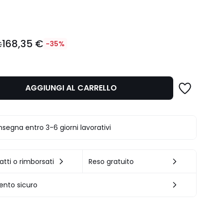
ità
168,35 €
€
-35%
AGGIUNGI AL CARRELLO
.
segna entro 3-6 giorni lavorativi
atti o rimborsati
Reso gratuito
nto sicuro