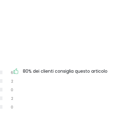
80% dei clienti consiglia questo articolo
6
2
0
2
0