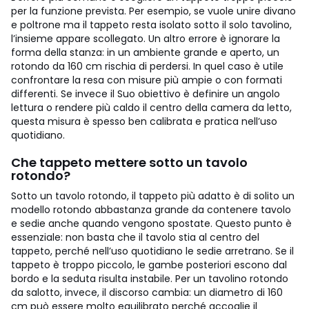
per la funzione prevista. Per esempio, se vuole unire divano
e poltrone ma il tappeto resta isolato sotto il solo tavolino,
l’insieme appare scollegato. Un altro errore è ignorare la
forma della stanza: in un ambiente grande e aperto, un
rotondo da 160 cm rischia di perdersi. In quel caso è utile
confrontare la resa con misure più ampie o con formati
differenti. Se invece il Suo obiettivo è definire un angolo
lettura o rendere più caldo il centro della camera da letto,
questa misura è spesso ben calibrata e pratica nell’uso
quotidiano.
Che tappeto mettere sotto un tavolo
rotondo?
Sotto un tavolo rotondo, il tappeto più adatto è di solito un
modello rotondo abbastanza grande da contenere tavolo
e sedie anche quando vengono spostate. Questo punto è
essenziale: non basta che il tavolo stia al centro del
tappeto, perché nell’uso quotidiano le sedie arretrano. Se il
tappeto è troppo piccolo, le gambe posteriori escono dal
bordo e la seduta risulta instabile. Per un tavolino rotondo
da salotto, invece, il discorso cambia: un diametro di 160
cm può essere molto equilibrato perché accoglie il