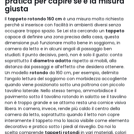
pratica per capire se è la misura
giusta
Il
tappeto rotondo 160 cm
è una misura molto richiesta
perché si inserisce con facilità in ambienti diversi senza
occupare troppo spazio. Se Lei sta cercando un
tappeto
capace di definire una zona precisa della casa, questa
dimensione può funzionare molto bene in soggiorno, in
camera da letto e in alcuni angoli di passaggio ben
studiati. Il punto decisivo, però, non è solo il gusto: conta
soprattutto il
diametro adatto
rispetto ai mobili, alla
distanza dai passaggi e all’effetto che desidera ottenere.
Un modello
rotondo
da 160 cm, per esempio, delimita
l’angolo lettura del soggiorno con morbidezza accogliente
quando viene posizionato sotto una poltrona con piccolo
tavolino laterale. Nello stesso tempo, ammorbidisce il
pavimento sotto il tavolino rotondo in salotto se il tavolino
non è troppo grande e se attorno resta una cornice visiva
libera. In camera, invece, rende più caldo il centro della
camera da letto, soprattutto quando il letto non copre
interamente il tappeto ma lo lascia visibile come elemento
decorativo e pratico sotto i piedi al risveglio.
Da noi la
scelta comprende
tappeti rotondi
in vari materiali, colori