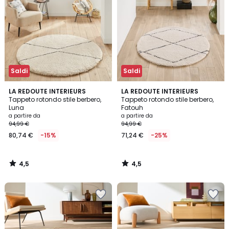
Saldi
Saldi
4,5
4,5
LA REDOUTE INTERIEURS
LA REDOUTE INTERIEURS
/ 5
/ 5
Tappeto rotondo stile berbero,
Tappeto rotondo stile berbero,
Luna
Fatouh
a partire da
a partire da
94,99 €
94,99 €
80,74 €
-15%
71,24 €
-25%
4,5
4,5
/
/
5
5