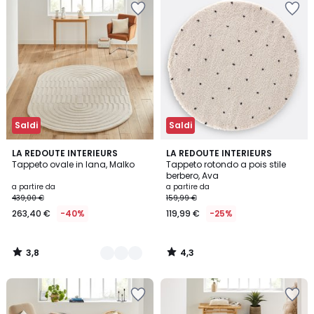
Saldi
Saldi
3,8
4,3
2
LA REDOUTE INTERIEURS
LA REDOUTE INTERIEURS
/ 5
/ 5
Tappeto ovale in lana, Malko
Tappeto rotondo a pois stile
Colori
berbero, Ava
a partire da
a partire da
439,00 €
159,99 €
263,40 €
-40%
119,99 €
-25%
3,8
4,3
/
/
5
5