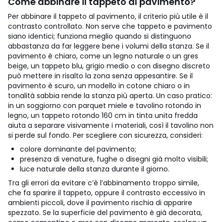
Come abbinare il tappeto al pavimento?
Per abbinare il tappeto al pavimento, il criterio più utile è il
contrasto controllato. Non serve che tappeto e pavimento
siano identici; funziona meglio quando si distinguono
abbastanza da far leggere bene i volumi della stanza. Se il
pavimento è chiaro, come un legno naturale o un gres
beige, un tappeto blu, grigio medio o con disegno discreto
può mettere in risalto la zona senza appesantire. Se il
pavimento è scuro, un modello in cotone chiaro o in
tonalità sabbia rende la stanza più aperta. Un caso pratico:
in un soggiorno con parquet miele e tavolino rotondo in
legno, un tappeto rotondo 160 cm in tinta unita fredda
aiuta a separare visivamente i materiali, così il tavolino non
si perde sul fondo.
Per scegliere con sicurezza, consideri:
colore dominante del pavimento;
presenza di venature, fughe o disegni già molto visibili;
luce naturale della stanza durante il giorno.
Tra gli errori da evitare c’è l’abbinamento troppo simile,
che fa sparire il tappeto, oppure il contrasto eccessivo in
ambienti piccoli, dove il pavimento rischia di apparire
spezzato. Se la superficie del pavimento è già decorata,