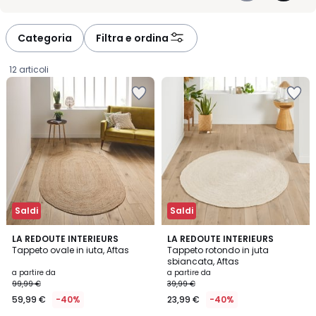
spessore aiutano a definire l’atmosfera: tonalità chiare per
-
-
alleggerire, tinte più intense per dare carattere, disegni discreti per
défiler
défiler
accompagnare l’arredo con armonia.
à
à
Categoria
Filtra e ordina
gauche
droite
12 articoli
Saldi
Saldi
4,3
4,3
LA REDOUTE INTERIEURS
LA REDOUTE INTERIEURS
/ 5
/ 5
Tappeto ovale in iuta, Aftas
Tappeto rotondo in juta
sbiancata, Aftas
Prezzo
a partire da
a partire da
99,99 €
39,99 €
a
59,99 €
-40%
23,99 €
-40%
partire