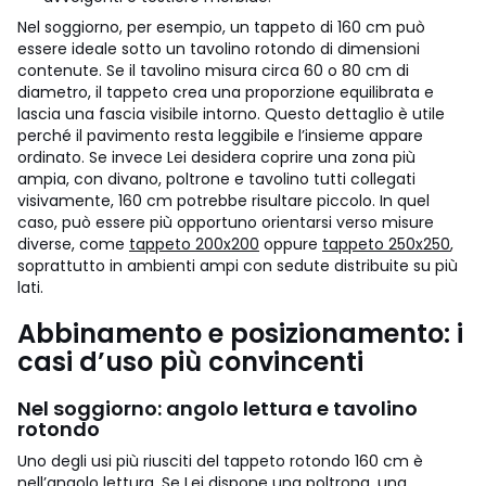
Nel soggiorno, per esempio, un tappeto di 160 cm può
essere ideale sotto un tavolino rotondo di dimensioni
contenute. Se il tavolino misura circa 60 o 80 cm di
diametro, il tappeto crea una proporzione equilibrata e
lascia una fascia visibile intorno. Questo dettaglio è utile
perché il pavimento resta leggibile e l’insieme appare
ordinato.
Se invece Lei desidera coprire una zona più
ampia, con divano, poltrone e tavolino tutti collegati
visivamente, 160 cm potrebbe risultare piccolo. In quel
caso, può essere più opportuno orientarsi verso misure
diverse, come
tappeto 200x200
oppure
tappeto 250x250
,
soprattutto in ambienti ampi con sedute distribuite su più
lati.
Abbinamento e posizionamento: i
casi d’uso più convincenti
Nel soggiorno: angolo lettura e tavolino
rotondo
Uno degli usi più riusciti del tappeto rotondo 160 cm è
nell’angolo lettura. Se Lei dispone una poltrona, una