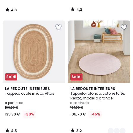
da
59,99
4,3
4,3
€
/
/
5
5
Invece
di
99,99
€
40%
di
sconto
applicato.
Saldi
Saldi
4,5
3,2
LA REDOUTE INTERIEURS
2
LA REDOUTE INTERIEURS
/ 5
/ 5
Tappeto ovale in iuta, Aftas
Tappeto rotondo, cotone tufté,
Colori
Renzo, modello grande
a partire da
a partire da
199,00 €
194,00 €
139,30 €
-30%
106,70 €
-45%
4,5
3,2
/
/