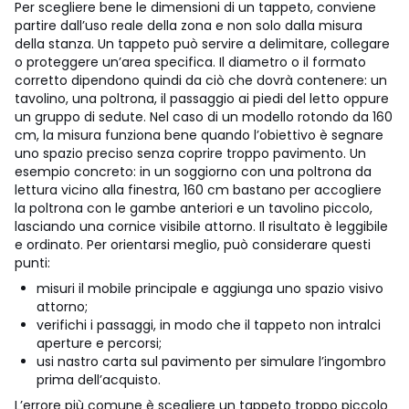
Per scegliere bene le dimensioni di un tappeto, conviene
partire dall’uso reale della zona e non solo dalla misura
della stanza. Un tappeto può servire a delimitare, collegare
o proteggere un’area specifica. Il diametro o il formato
corretto dipendono quindi da ciò che dovrà contenere: un
tavolino, una poltrona, il passaggio ai piedi del letto oppure
un gruppo di sedute. Nel caso di un modello rotondo da 160
cm, la misura funziona bene quando l’obiettivo è segnare
uno spazio preciso senza coprire troppo pavimento. Un
esempio concreto: in un soggiorno con una poltrona da
lettura vicino alla finestra, 160 cm bastano per accogliere
la poltrona con le gambe anteriori e un tavolino piccolo,
lasciando una cornice visibile attorno. Il risultato è leggibile
e ordinato.
Per orientarsi meglio, può considerare questi
punti:
misuri il mobile principale e aggiunga uno spazio visivo
attorno;
verifichi i passaggi, in modo che il tappeto non intralci
aperture e percorsi;
usi nastro carta sul pavimento per simulare l’ingombro
prima dell’acquisto.
L’errore più comune è scegliere un tappeto troppo piccolo