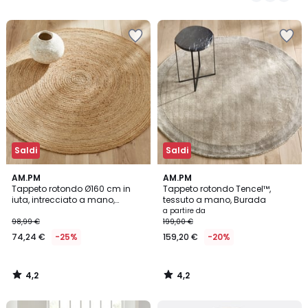
5
5
Saldi
Saldi
4,2
4,2
AM.PM
AM.PM
/ 5
/ 5
Tappeto rotondo Ø160 cm in
Tappeto rotondo Tencel™,
iuta, intrecciato a mano,
tessuto a mano, Burada
Hempy
a partire da
98,99 €
199,00 €
74,24 €
-25%
159,20 €
-20%
4,2
4,2
/
/
5
5