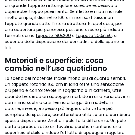
un grande tappeto rettangolare sarebbe eccessivo o
coprirebbe troppo pavimento.
Se il letto è matrimoniale
molto ampio, il diametro 160 cm non sostituisce un
tappeto grande sotto l’intera struttura. In quel caso, per
una copertura più generosa, possono essere più indicati
formati come
tappeto 180x200
o
tappeto 200x250
, a
seconda della disposizione dei comodini e dello spazio ai
lati.
Materiali e superficie: cosa
cambia nell’uso quotidiano
La scelta del materiale incide molto più di quanto sembri.
Un tappeto rotondo 160 cm in lana offre una sensazione
più piena e confortevole in soggiorno o in camera, utile
quando Lei cerca un appoggio morbido in una zona dove si
cammina scalzi o ci si ferma a lungo. Un modello in
cotone, invece, è spesso più leggero alla vista e più
semplice da spostare, caratteristica utile se ama cambiare
spesso disposizione.
Anche il pelo fa la differenza. Un pelo
corto è pratico sotto un tavolino perché mantiene una
superficie stabile e riduce l’effetto di appoggio irregolare