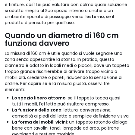
e finiture, così Lei può valutare con calma quale soluzione
si adatta meglio al Suo spazio interno o anche a un
ambiente riparato di passaggio verso l’
esterno
, se il
prodotto è pensato per quell’uso.
Quando un diametro di 160 cm
funziona davvero
La misura di 160 cm è utile quando si vuole segnare una
zona senza appesantire la stanza. In pratica, questo
diametro è adatto in locali medi o piccoli, dove un tappeto
troppo grande rischierebbe di arrivare troppo vicino a
mobili alti, credenze o pareti, riducendo la sensazione di
ordine.
Per capire se è la misura giusta, osservi tre
elementi:
Lo spazio libero attorno
: se il tappeto tocca quasi
tutti i mobili, l’effetto può risultare compresso.
La funzione della zona
: lettura, conversazione,
comodità ai piedi del letto o semplice definizione visiva.
La forma dei mobili vicini
: un tappeto rotondo dialoga
bene con tavolini tondi, lampade ad arco, poltrone
avvolgenti e testiere morbide.