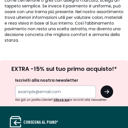
come cementine o gres con disegno marcato, scelga un
tappeto semplice. Se invece il pavimento è uniforme, può
osare con una trama più presente. Nel nostro assortimento
trova ulteriori informazioni utili per valutare colori, materiali
e resa visiva in base al Suo interno. Così l’abbinamento
pavimento non resta una scelta astratta, ma diventa una
decisione concreta che migliora comfort e armonia della
stanza.
Iscrizione
EXTRA -15% sul tuo primo acquisto!*
newsletter
Iscriviti alla nostra newsletter
OK
Hai già un profilo cliente?
Clicca qui
e iscriviti alla newsletter.
CONSEGNA AL PIANO*