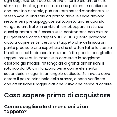
ogni esigenza. Se il Suo obiettivo è riunire più arredi nello
stesso perimetro, per esempio due poltrone e un divano
con tavolino centrale, può risultare sottodimensionato. Lo
stesso vale in una sala da pranzo dove le sedie devono
restare sempre appoggiate sul tappeto anche quando
vengono arretrate.
In ambienti ampi, oppure in stanze
quasi quadrate, può essere utile confrontarlo con misure
più generose come
tappeto 300x300
. Questo paragone
aiuta a capire se Lei cerca un tappeto che definisca un
punto preciso o una superficie che strutturi tutta la stanza.
Un altro aspetto da non trascurare è il rapporto con gli altri
tappeti presenti in casa. Se in camera o in soggiorno
esistono già modelli rettangolari di grandi dimensioni, il
rotondo da 160 cm funziona bene come elemento
secondario, magari in un angolo dedicato. Se invece deve
essere il pezzo principale della stanza, è bene verificare
con attenzione il raggio d’azione visivo che riesce a coprire.
Cosa sapere prima di acquistare
Come scegliere le dimensioni di un
tappeto?