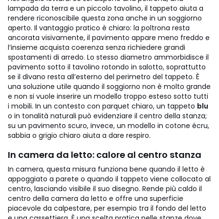
lampada da terra e un piccolo tavolino, il tappeto aiuta a
rendere riconoscibile questa zona anche in un soggiorno
aperto. Il vantaggio pratico è chiaro: la poltrona resta
ancorata visivamente, il pavimento appare meno freddo e
l’insieme acquista coerenza senza richiedere grandi
spostamenti di arredo.
Lo stesso diametro ammorbidisce il
pavimento sotto il tavolino rotondo in salotto, soprattutto
se il divano resta all’esterno del perimetro del tappeto. È
una soluzione utile quando il soggiorno non è molto grande
e non si vuole inserire un modello troppo esteso sotto tutti
i mobili. In un contesto con parquet chiaro, un tappeto
blu
o in tonalità naturali può evidenziare il centro della stanza;
su un pavimento scuro, invece, un modello in cotone écru,
sabbia o grigio chiaro aiuta a dare respiro.
In camera da letto: calore al centro stanza
In camera, questa misura funziona bene quando il letto è
appoggiato a parete o quando il tappeto viene collocato al
centro, lasciando visibile il suo disegno. Rende più caldo il
centro della camera da letto e offre una superficie
piacevole da calpestare, per esempio tra il fondo del letto
e una cassettiera. È una scelta pratica nelle stanze dove