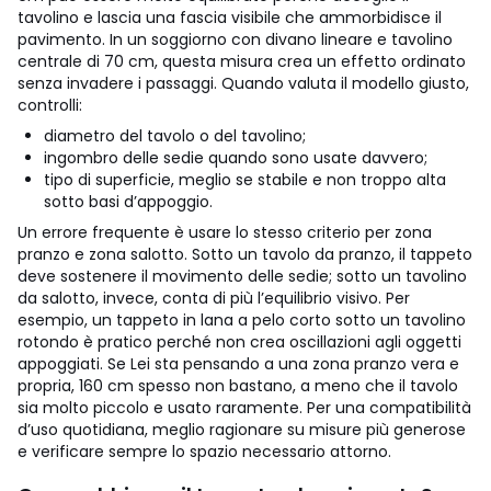
tavolino e lascia una fascia visibile che ammorbidisce il
pavimento. In un soggiorno con divano lineare e tavolino
centrale di 70 cm, questa misura crea un effetto ordinato
senza invadere i passaggi.
Quando valuta il modello giusto,
controlli:
diametro del tavolo o del tavolino;
ingombro delle sedie quando sono usate davvero;
tipo di superficie, meglio se stabile e non troppo alta
sotto basi d’appoggio.
Un errore frequente è usare lo stesso criterio per zona
pranzo e zona salotto. Sotto un tavolo da pranzo, il tappeto
deve sostenere il movimento delle sedie; sotto un tavolino
da salotto, invece, conta di più l’equilibrio visivo. Per
esempio, un tappeto in lana a pelo corto sotto un tavolino
rotondo è pratico perché non crea oscillazioni agli oggetti
appoggiati. Se Lei sta pensando a una zona pranzo vera e
propria, 160 cm spesso non bastano, a meno che il tavolo
sia molto piccolo e usato raramente. Per una compatibilità
d’uso quotidiana, meglio ragionare su misure più generose
e verificare sempre lo spazio necessario attorno.