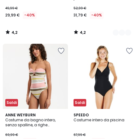
49,99 €
52,99 €
29,99 €
-40%
31,79 €
-40%
4,2
4,2
/
/
5
5
Saldi
Saldi
3,5
4,6
ANNE WEYBURN
SPEEDO
/ 5
/ 5
Costume da bagno intero,
Costume intero da piscina
senza spalline, a righe
multicolori
69,99 €
67,99 €