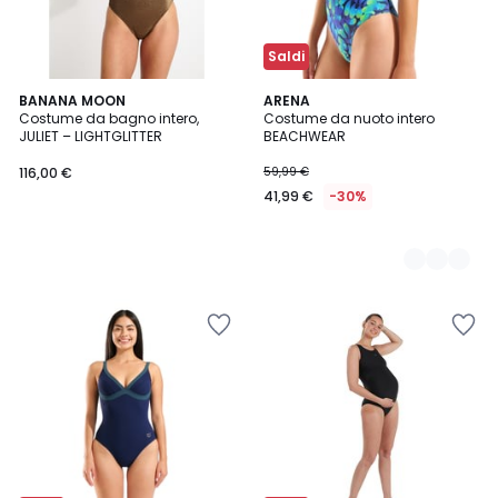
Saldi
BANANA MOON
2
ARENA
Costume da bagno intero,
Costume da nuoto intero
Colori
JULIET – LIGHTGLITTER
BEACHWEAR
116,00 €
59,99 €
41,99 €
-30%