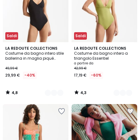
Saldi
Saldi
4,8
4,3
2
LA REDOUTE COLLECTIONS
3
LA REDOUTE COLLECTIONS
/ 5
/ 5
Costume da bagno intero stile
Costume da bagno intero a
Colori
Colori
ballerina in maglia piqué
triangolo Essentiel
iridescente
a partire da
49,99 €
42,99 €
29,99 €
-40%
17,19 €
-60%
4,8
4,3
/
/
5
5