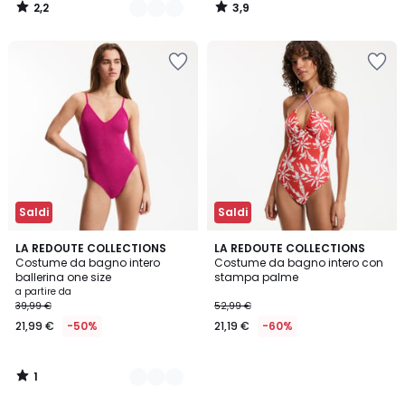
2,2
3,9
/
/
5
5
Saldi
Saldi
1
2
LA REDOUTE COLLECTIONS
LA REDOUTE COLLECTIONS
/
Costume da bagno intero
Costume da bagno intero con
Colori
5
ballerina one size
stampa palme
a partire da
39,99 €
52,99 €
21,99 €
-50%
21,19 €
-60%
1
/
5