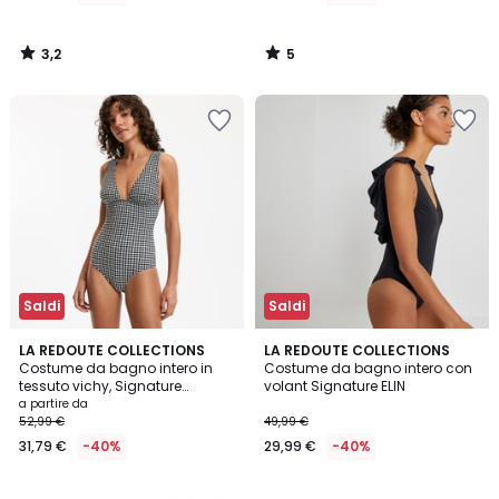
di
42,99
3,2
5
€
/
/
5
5
50%
di
sconto
applicato.
Saldi
Saldi
2,2
3,9
2
LA REDOUTE COLLECTIONS
LA REDOUTE COLLECTIONS
/ 5
/ 5
Costume da bagno intero in
Costume da bagno intero con
Colori
tessuto vichy, Signature
volant Signature ELIN
JOHANE
a partire da
52,99 €
49,99 €
31,79 €
-40%
29,99 €
-40%