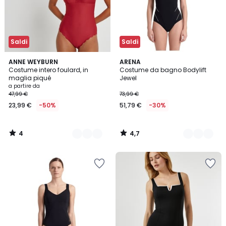
Saldi
Saldi
4
4,7
3
ANNE WEYBURN
2
ARENA
/
/ 5
Costume intero foulard, in
Costume da bagno Bodylift
Colori
Colori
5
maglia piqué
Jewel
a partire da
47,99 €
73,99 €
23,99 €
-50%
51,79 €
-30%
4
4,7
/
/
5
5