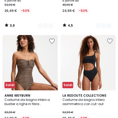
righe
a partire da
a partire da
52,99 €
49,99 €
26,49 €
-50%
24,99 €
-50%
3,9
4,5
/
/
5
5
Saldi
Saldi
3,6
ANNE WEYBURN
LA REDOUTE COLLECTIONS
/ 5
Costume da bagno intero a
Costume da bagno intero
bustier a righe in fibra
asimmetrico con cut-out
metallizzata
69,99 €
52,99 €