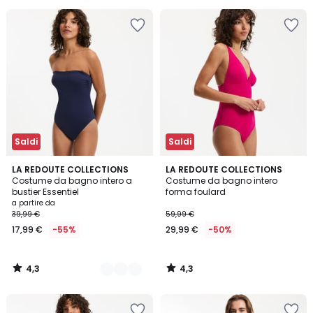
Saldi
Saldi
4,3
4,3
3
LA REDOUTE COLLECTIONS
LA REDOUTE COLLECTIONS
/ 5
/ 5
Costume da bagno intero a
Costume da bagno intero
Colori
bustier Essentiel
forma foulard
a partire da
39,99 €
59,99 €
17,99 €
-55%
29,99 €
-50%
4,3
4,3
/
/
5
5