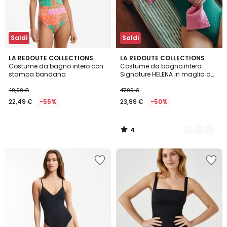
Saldi
Saldi
4
LA REDOUTE COLLECTIONS
2
LA REDOUTE COLLECTIONS
/
Costume da bagno intero con
Costume da bagno intero
Colori
5
stampa bandana
Signature HELENA in maglia a
coste piatte
49,99 €
47,99 €
22,49 €
-55%
23,99 €
-50%
4
/
5