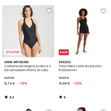
5
5
Outlet
Saldi
4,2
5
ANNE WEYBURN
SPEEDO
/ 5
/
Costume da bagno, scollo a V,
Tuta intera corta da piscina
5
da annodare intorno al collo
Endurance+
54,99 €
59,99 €
13,74 €
-75%
41,99 €
-30%
4,2
5
/
/
5
5