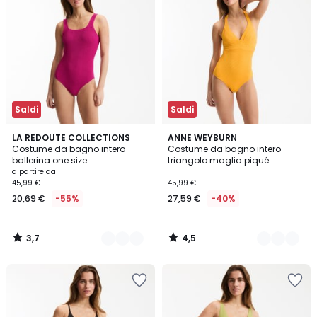
Saldi
Saldi
3,7
4,5
2
LA REDOUTE COLLECTIONS
2
ANNE WEYBURN
/ 5
/ 5
Costume da bagno intero
Costume da bagno intero
Colori
Colori
ballerina one size
triangolo maglia piqué
a partire da
45,99 €
45,99 €
20,69 €
-55%
27,59 €
-40%
3,7
4,5
/
/
5
5