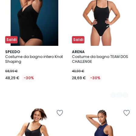
Saldi
Saldi
SPEEDO
3
ARENA
Costume da bagno intero Knot
Costume da bagno TEAM DOS
Colori
Shaping
CHALLENGE
68,99 €
40,99 €
48,29 €
-30%
28,69 €
-30%