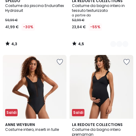
4,3
4,5
SPEEDO
2
LA REDOUTE COLLECTIONS
/ 5
/ 5
Costume da piscina Enduraflex
Costume da bagno intero in
Colori
Hydrasuit
tessuto testurizzato
a partire da
59,99 €
52,99 €
41,99 €
-30%
23,84 €
-55%
4,3
4,5
/
/
5
5
Saldi
Saldi
4,2
4,2
ANNE WEYBURN
2
LA REDOUTE COLLECTIONS
/ 5
/ 5
Costume intero, inserti in tulle
Costume da bagno intero
Colori
premaman