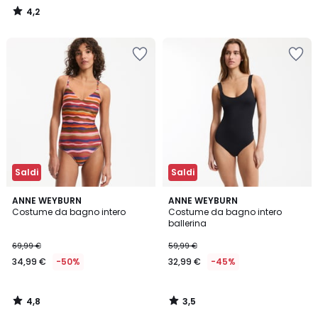
4,2
/
5
Saldi
Saldi
4,8
3,5
ANNE WEYBURN
ANNE WEYBURN
/ 5
/ 5
Costume da bagno intero
Costume da bagno intero
ballerina
69,99 €
59,99 €
34,99 €
-50%
32,99 €
-45%
4,8
3,5
/
/
5
5