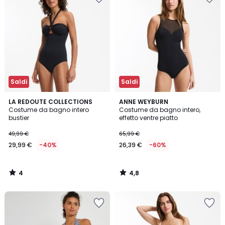
Saldi
Saldi
4
4,8
LA REDOUTE COLLECTIONS
ANNE WEYBURN
/
/ 5
Costume da bagno intero
Costume da bagno intero,
5
bustier
effetto ventre piatto
49,99 €
65,99 €
29,99 €
-40%
26,39 €
-60%
4
4,8
/
/
5
5