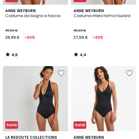
4,6
4,4
ANNE WEYBURN
ANNE WEYBURN
/ 5
/ 5
Costume da bagno a fascia
Costume intero forma foulard
49,99 €
45,99 €
29,99 €
-40%
27,59 €
-40%
4,6
4,4
/
/
5
5
Saldi
Saldi
4,2
4,6
LA REDOUTE COLLECTIONS
3
ANNE WEYBURN