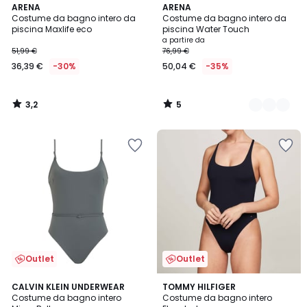
3,2
5
ARENA
2
ARENA
/ 5
/
Costume da bagno intero da
Costume da bagno intero da
Colori
5
piscina Maxlife eco
piscina Water Touch
a partire da
51,99 €
76,99 €
36,39 €
-30%
50,04 €
-35%
3,2
5
/
/
5
5
Outlet
Outlet
CALVIN KLEIN UNDERWEAR
TOMMY HILFIGER
Costume da bagno intero
Costume da bagno intero