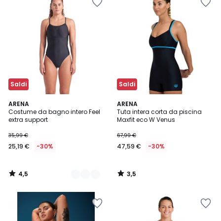
Saldi
Saldi
4,5
3,5
2
ARENA
ARENA
/ 5
/ 5
Costume da bagno intero Feel
Tuta intera corta da piscina
Colori
extra support
Maxfit eco W Venus
35,99 €
67,99 €
25,19 €
-30%
47,59 €
-30%
4,5
3,5
/
/
5
5