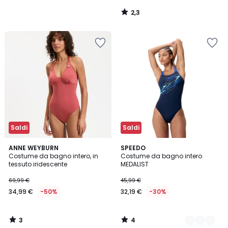
2,3
/
5
Saldi
Saldi
3
4
ANNE WEYBURN
2
SPEEDO
/
/
Costume da bagno intero, in
Costume da bagno intero
Colori
5
5
tessuto iridescente
MEDALIST
69,99 €
45,99 €
34,99 €
-50%
32,19 €
-30%
3
4
/
/