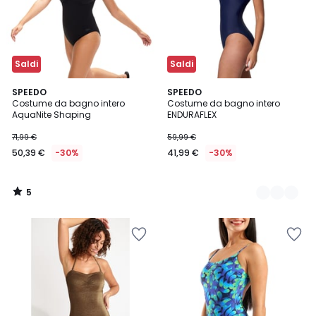
Saldi
Saldi
5
SPEEDO
2
SPEEDO
/
Costume da bagno intero
Costume da bagno intero
Colori
5
AquaNite Shaping
ENDURAFLEX
71,99 €
59,99 €
50,39 €
-30%
41,99 €
-30%
5
/
5