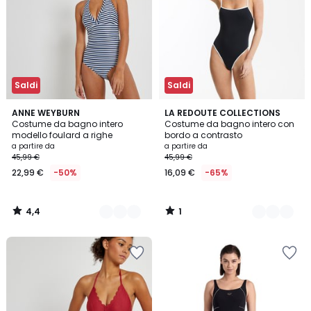
Saldi
Saldi
4,4
1
2
ANNE WEYBURN
2
LA REDOUTE COLLECTIONS
/ 5
/
Costume da bagno intero
Costume da bagno intero con
Colori
Colori
5
modello foulard a righe
bordo a contrasto
a partire da
a partire da
45,99 €
45,99 €
22,99 €
-50%
16,09 €
-65%
4,4
1
/
/
5
5