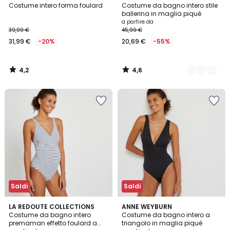
/ 5
/ 5
Costume intero forma foulard
Costume da bagno intero stile
Colori
ballerina in maglia piqué
a partire da
39,99 €
45,99 €
31,99 €
-20%
20,69 €
-55%
4,2
4,6
/
/
5
5
Saldi
Saldi
3,9
4,5
2
LA REDOUTE COLLECTIONS
2
ANNE WEYBURN
/ 5
/ 5
Costume da bagno intero
Costume da bagno intero a
Colori
Colori
premaman effetto foulard a
triangolo in maglia piqué