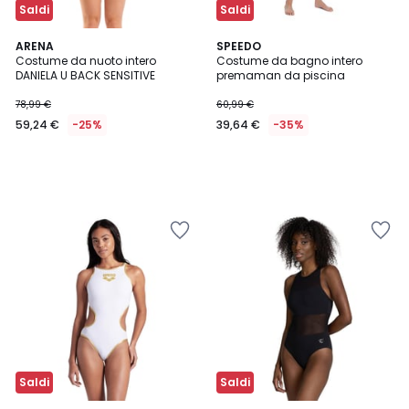
Saldi
Saldi
ARENA
SPEEDO
Costume da nuoto intero
Costume da bagno intero
DANIELA U BACK SENSITIVE
premaman da piscina
78,99 €
60,99 €
59,24 €
-25%
39,64 €
-35%
Saldi
Saldi