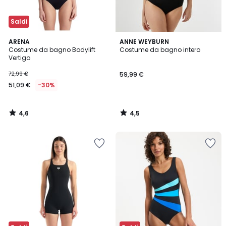
Saldi
4,6
4,5
ARENA
ANNE WEYBURN
/ 5
/ 5
Costume da bagno Bodylift
Costume da bagno intero
Vertigo
72,99 €
59,99 €
51,09 €
-30%
4,6
4,5
/
/
5
5