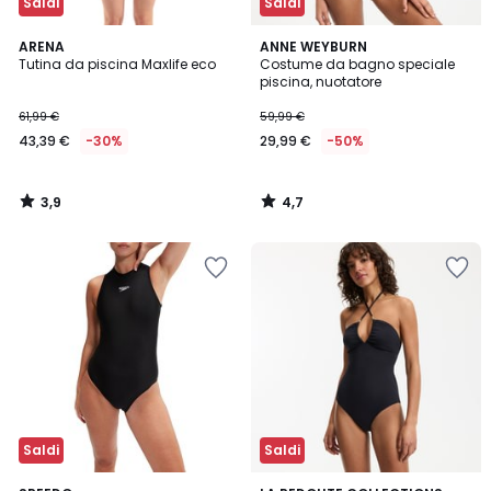
Saldi
Saldi
3,9
4,7
ARENA
ANNE WEYBURN
/ 5
/ 5
Tutina da piscina Maxlife eco
Costume da bagno speciale
piscina, nuotatore
61,99 €
59,99 €
43,39 €
-30%
29,99 €
-50%
3,9
4,7
/
/
5
5
Saldi
Saldi