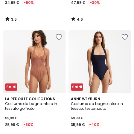
34,99 €
-50%
47,59 €
-30%
3,5
4,6
/
/
5
5
Saldi
Saldi
2,3
LA REDOUTE COLLECTIONS
ANNE WEYBURN
/ 5
Costume da bagno intero in
Costume da bagno intero in
tessuto goffrato
tessuto testurizzato
59,99 €
59,99 €
29,99 €
-50%
35,99 €
-40%