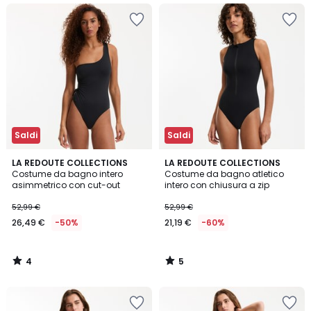
Saldi
Saldi
4
5
LA REDOUTE COLLECTIONS
LA REDOUTE COLLECTIONS
/
/
Costume da bagno intero
Costume da bagno atletico
5
5
asimmetrico con cut-out
intero con chiusura a zip
52,99 €
52,99 €
26,49 €
-50%
21,19 €
-60%
4
5
/
/
5
5