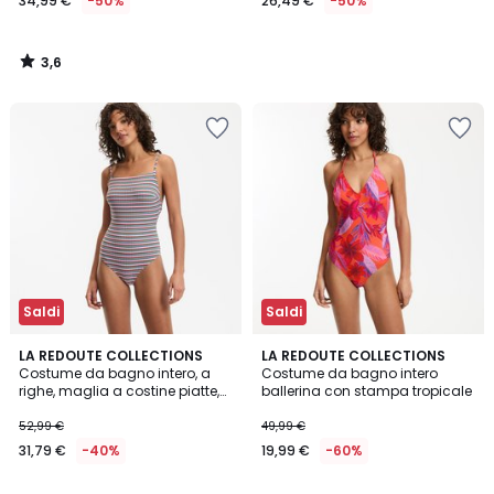
34,99 €
-50%
26,49 €
-50%
3,6
/
5
Saldi
Saldi
4,2
LA REDOUTE COLLECTIONS
LA REDOUTE COLLECTIONS
/ 5
Costume da bagno intero, a
Costume da bagno intero
righe, maglia a costine piatte,
ballerina con stampa tropicale
Signature HELENA
52,99 €
49,99 €
31,79 €
-40%
19,99 €
-60%