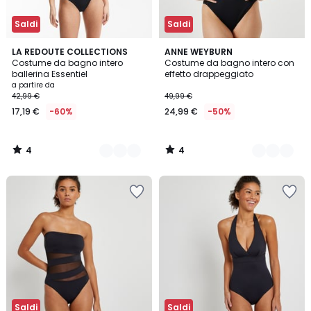
Saldi
Saldi
4
4
2
LA REDOUTE COLLECTIONS
3
ANNE WEYBURN
/
/
Costume da bagno intero
Costume da bagno intero con
Colori
Colori
5
5
ballerina Essentiel
effetto drappeggiato
a partire da
42,99 €
49,99 €
17,19 €
-60%
24,99 €
-50%
4
4
/
/
5
5
Saldi
Saldi