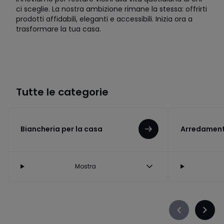
ci sceglie. La nostra ambizione rimane la stessa: offrirti
prodotti affidabili, eleganti e accessibili. Inizia ora a
trasformare la tua casa.
Tutte le categorie
Biancheria per la casa
Arredament
Mostra
Précédent
Suiva