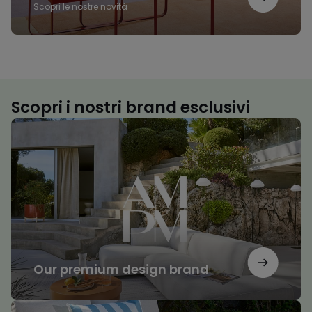
Scopri le nostre novità
Scopri i nostri brand esclusivi
Our
premium
design
brand
Our premium design brand
Il