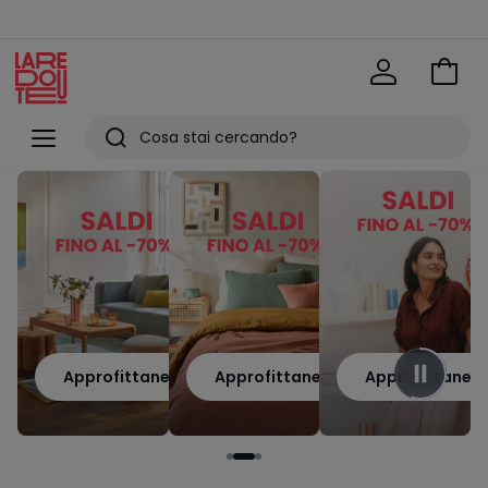
Vai
al
La
carrel
Redoute
Menu
Ricerca
Ultimi
articoli
visti
Approfittane
Approfittane
Approfittane