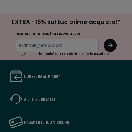
-
-
défiler
défile
à
à
Iscrizione
gauche
droit
EXTRA -15% sul tuo primo acquisto!*
newsletter
Iscriviti alla nostra newsletter
OK
Hai già un profilo cliente?
Clicca qui
e iscriviti alla newsletter.
CONSEGNA AL PIANO*
AIUTO E CONTATTI
PAGAMENTO 100% SICURO