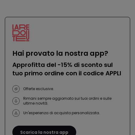
-
-
défiler
défile
à
à
gauche
droit
Hai provato la nostra app?
Approfitta del -15% di sconto sul
tuo primo ordine con il codice APPLI
Offerte esclusive.
Rimani sempre aggiornato sui tuoi ordini e sulle
ultime novità.
Un'esperienza di acquisto personalizzata.
Scarica la nostra app