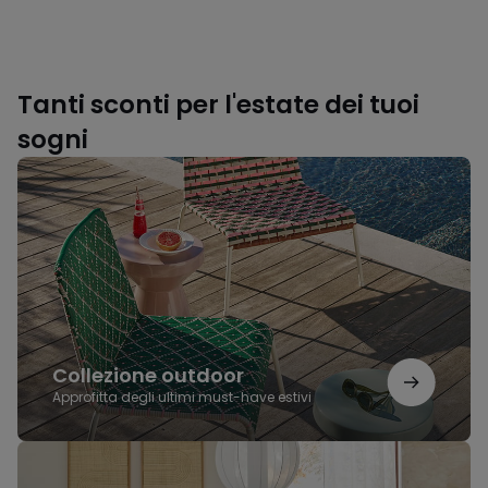
Tanti sconti per l'estate dei tuoi
sogni
Collezione
outdoor
Collezione outdoor
Approfitta degli ultimi must-have estivi
L'eleganza
del