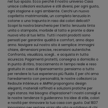
nel tuo spazio. Ecco perché il nostro universo Casa
unisce collezioni esclusive e stili diversi, per ogni gusto,
ogni stagione e ogni ambiente. Cerchi un nuovo
copriletto matrimoniale, un completo lenzuola in
cotone o una trapunta in raso dai colori delicati?
Scopri la nostra biancheria per il letto: lenzuola tinta
unita o stampate, morbide al tatto e pronte a dare
nuova vita al tuo letto. Tutti i nostri prodotti sono
pensati per garantire qualità e comfort, anno dopo
anno. Navigare sul nostro sito è semplice: immagini
chiare, dimensioni precise, recensioni autentiche.
Confronta, visualizza, scegli… e acquista in tutta
sicurezza. Pagamenti protetti, consegna a domicilio o
in punto di ritiro, tracciamento in tempo reale e reso
gratuito in caso di ripensamento: pensiamo a tutto
per rendere la tua esperienza più fluida. E per chi ama
l’arredamento con personalità, le nostre collezioni La
Redoute Intérieurs e AMPM propongono design
eleganti, materiali raffinati e soluzioni pratiche per
ogni stanza. Hai bisogno d’ispirazione? I nostri consigli e
le nostre tendenze ti guideranno tra idee di stile, colori
e novità per rinnovare la tua casa con gusto. Dal 1837
innoviamo per restare vicini alla vita quotidiana di chi