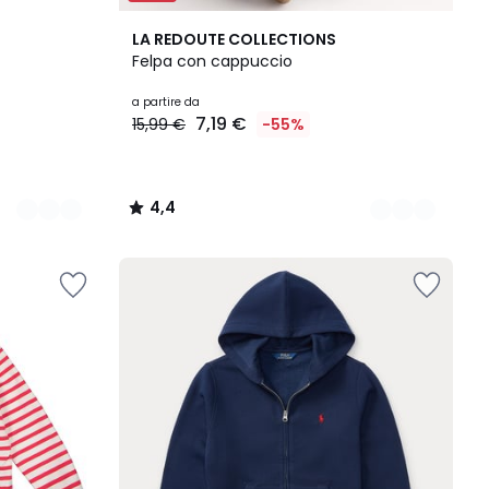
2
4,4
LA REDOUTE COLLECTIONS
Colori
/ 5
Felpa con cappuccio
a partire da
7,19 €
15,99 €
-55%
4,4
/
5