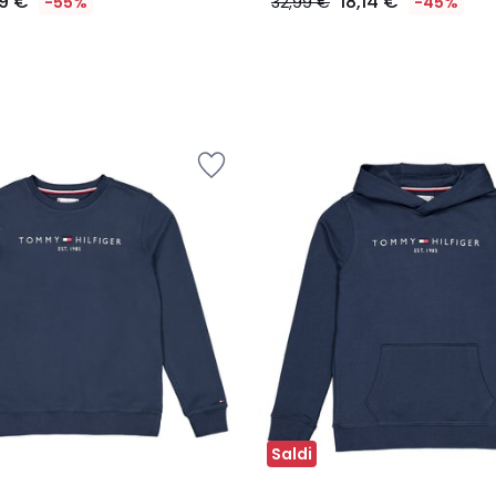
19 €
18,14 €
-55%
32,99 €
-45%
Saldi