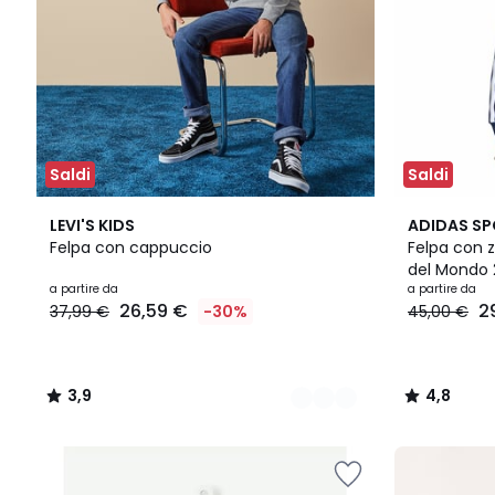
Saldi
Saldi
2
3,9
2
4,8
LEVI'S KIDS
ADIDAS S
Colori
/ 5
Colori
/ 5
Felpa con cappuccio
Felpa con z
del Mondo
a partire da
a partire da
26,59 €
2
37,99 €
-30%
45,00 €
3,9
4,8
/
/
5
5