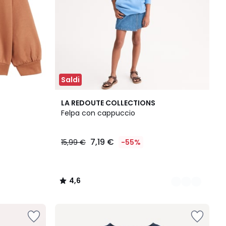
Saldi
2
4,6
LA REDOUTE COLLECTIONS
Colori
/ 5
Felpa con cappuccio
7,19 €
15,99 €
-55%
4,6
/
5