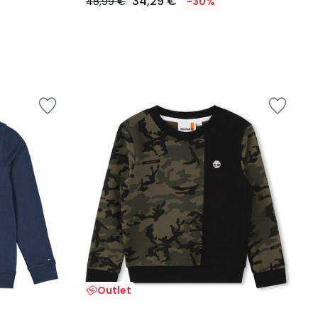
34,29 €
48,99 €
-30%
Outlet