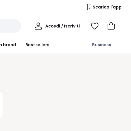
Scarica l'app
Il
Accedi / Iscriviti
Voir
Vai
Mio
ma
al
Profilo
wishlist
carrello
n brand
Bestsellers
Business