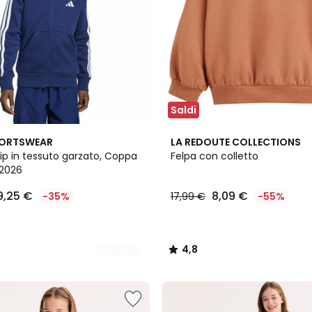
Saldi
4,8
PORTSWEAR
LA REDOUTE COLLECTIONS
/ 5
ip in tessuto garzato, Coppa
Felpa con colletto
 2026
9,25 €
8,09 €
-35%
17,99 €
-55%
4,8
/
5