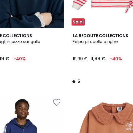
Saldi
5
E COLLECTIONS
LA REDOUTE COLLECTIONS
/
gli in pizzo sangallo
Felpa girocollo a righe
5
,99 €
11,99 €
-40%
19,99 €
-40%
5
/
5