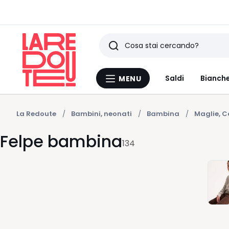
Ricerca
Ultimi
Saldi
Bianche
MENU
Menu
articoli
La
Redoute
visti
La Redoute
Bambini, neonati
Bambina
Maglie, C
Felpe bambina
134