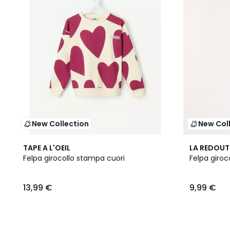
New Collection
New Col
5
TAPE A L'OEIL
LA REDOUT
Colori
Felpa girocollo stampa cuori
Felpa giroc
13,99 €
9,99 €