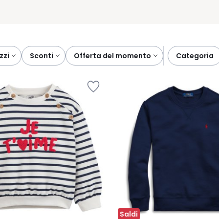
ezzi
sconti
offerta del momento
categoria
Saldi