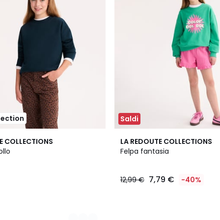
lection
Saldi
E COLLECTIONS
LA REDOUTE COLLECTIONS
ollo
Felpa fantasia
7,79 €
12,99 €
-40%