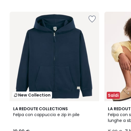
New Collection
Saldi
4
5
LA REDOUTE COLLECTIONS
LA REDOUT
Colori
/
Felpa con cappuccio e zip in pile
Felpa con 
5
lunghe a sb
sul davanti