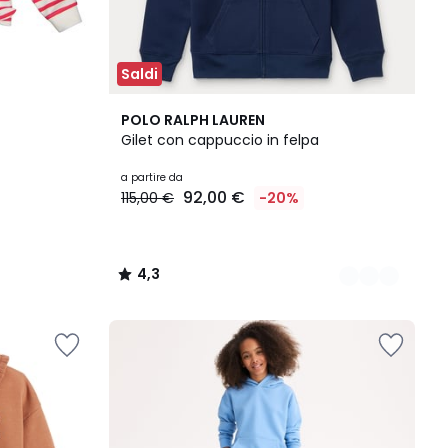
Saldi
2
4,3
POLO RALPH LAUREN
Colori
/ 5
Gilet con cappuccio in felpa
a partire da
92,00 €
115,00 €
-20%
4,3
/
5