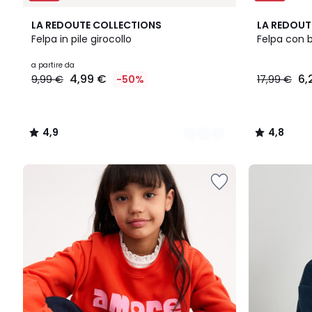
6
4,9
4,8
LA REDOUTE COLLECTIONS
LA REDOUT
Colori
/ 5
/ 5
Felpa in pile girocollo
Felpa con b
Prezzo
a partire da
4,99 €
6,
9,99 €
-50%
17,99 €
a
partire
da
4,99
4,9
4,8
€
/
/
Invece
5
5
di
9,99
€
50%
di
sconto
applicato.