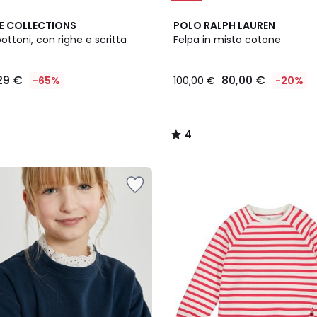
3
4
E COLLECTIONS
POLO RALPH LAUREN
Colori
/
ottoni, con righe e scritta
Felpa in misto cotone
5
29 €
80,00 €
-65%
100,00 €
-20%
4
/
5