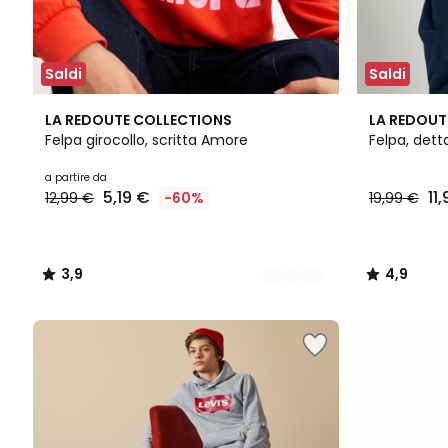
Saldi
Saldi
2
3,9
4,9
LA REDOUTE COLLECTIONS
LA REDOUT
Colori
/ 5
/ 5
Felpa girocollo, scritta Amore
Felpa, detta
a partire da
5,19 €
11
12,99 €
-60%
19,99 €
3,9
4,9
/
/
5
5