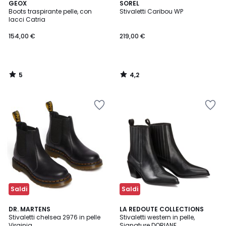
5
4,2
GEOX
SOREL
/
/ 5
Boots traspirante pelle, con
Stivaletti Caribou WP
5
lacci Catria
154,00 €
219,00 €
5
4,2
/
/
5
5
Saldi
Saldi
4,6
4,4
DR. MARTENS
LA REDOUTE COLLECTIONS
/ 5
/ 5
Stivaletti chelsea 2976 in pelle
Stivaletti western in pelle,
Virginia
Signature DORIANE