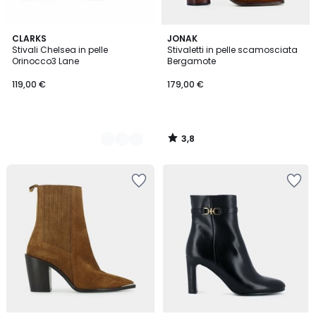
3,8
2
CLARKS
JONAK
/ 5
Stivali Chelsea in pelle
Stivaletti in pelle scamosciata
Colori
Orinocco3 Lane
Bergamote
119,00 €
179,00 €
3,8
/
5