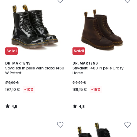
Saldi
Saldi
4,5
4,8
DR. MARTENS
DR. MARTENS
/ 5
/ 5
Stivaletti in pelle verniciata 1460
Stivaletti 1460 in pelle Crazy
W Patent
Horse
219,00 €
219,00 €
197,10 €
-10%
186,15 €
-15%
4,5
4,8
/
/
5
5