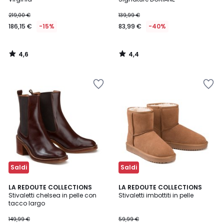
219,00 €
139,99 €
186,15 €
-15%
83,99 €
-40%
4,6
4,4
/
/
5
5
Saldi
Saldi
4,7
4,5
LA REDOUTE COLLECTIONS
LA REDOUTE COLLECTIONS
/ 5
/ 5
Stivaletti chelsea in pelle con
Stivaletti imbottiti in pelle
tacco largo
149,99 €
59,99 €