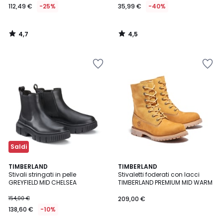
112,49 €
-25%
35,99 €
-40%
4,7
4,5
/
/
5
5
Saldi
4,8
4,6
TIMBERLAND
TIMBERLAND
/ 5
/ 5
Stivali stringati in pelle
Stivaletti foderati con lacci
GREYFIELD MID CHELSEA
TIMBERLAND PREMIUM MID WARM
154,00 €
209,00 €
138,60 €
-10%