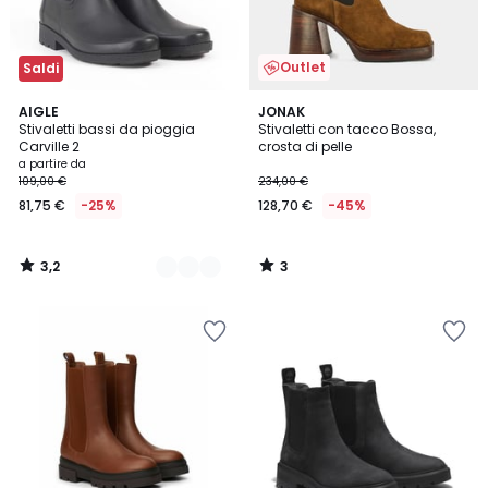
Outlet
Saldi
3,2
3
2
AIGLE
JONAK
/ 5
/
Stivaletti bassi da pioggia
Stivaletti con tacco Bossa,
Colori
5
Carville 2
crosta di pelle
a partire da
109,00 €
234,00 €
81,75 €
-25%
128,70 €
-45%
3,2
3
/
/
5
5