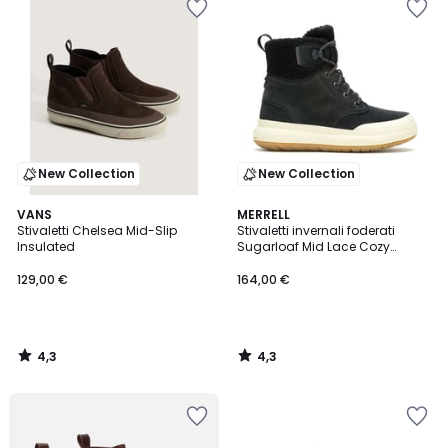
New Collection
New Collection
4,3
4,3
VANS
MERRELL
/ 5
/ 5
Stivaletti Chelsea Mid-Slip
Stivaletti invernali foderati
Insulated
Sugarloaf Mid Lace Cozy
Waterproof
129,00 €
164,00 €
4,3
4,3
/
/
5
5