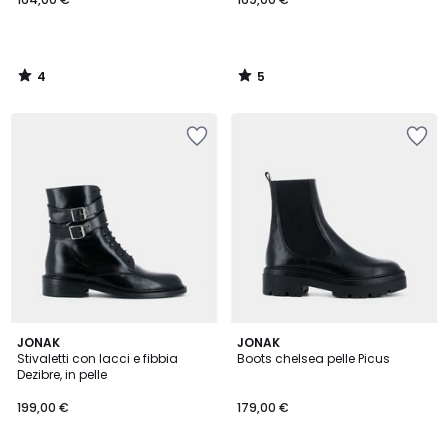
4
5
/
/
5
5
4,7
JONAK
JONAK
/ 5
Stivaletti con lacci e fibbia
Boots chelsea pelle Picus
Dezibre, in pelle
199,00 €
179,00 €