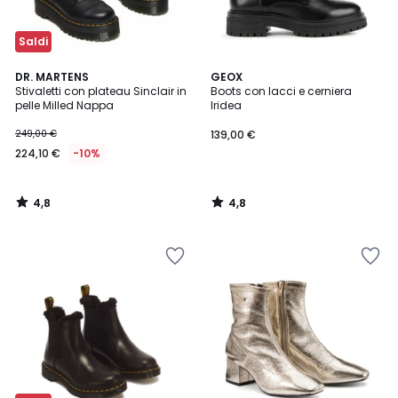
Saldi
4,8
4,8
DR. MARTENS
GEOX
/ 5
/ 5
Stivaletti con plateau Sinclair in
Boots con lacci e cerniera
pelle Milled Nappa
Iridea
249,00 €
139,00 €
224,10 €
-10%
4,8
4,8
/
/
5
5