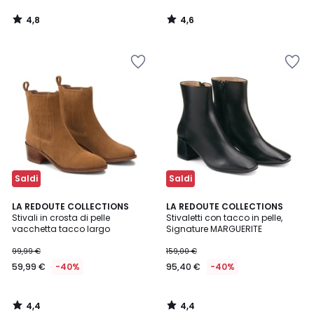
4,8
4,6
/
/
5
5
Saldi
Saldi
4,4
4,4
LA REDOUTE COLLECTIONS
LA REDOUTE COLLECTIONS
/ 5
/ 5
Stivali in crosta di pelle
Stivaletti con tacco in pelle,
vacchetta tacco largo
Signature MARGUERITE
99,99 €
159,00 €
59,99 €
-40%
95,40 €
-40%
4,4
4,4
/
/