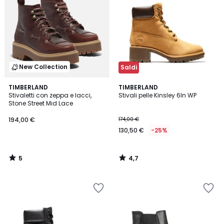
New Collection
Saldi
5
4,7
TIMBERLAND
TIMBERLAND
/
/ 5
Stivaletti con zeppa e lacci,
Stivali pelle Kinsley 6In WP
5
Stone Street Mid Lace
194,00 €
174,00 €
130,50 €
-25%
5
4,7
/
/
5
5