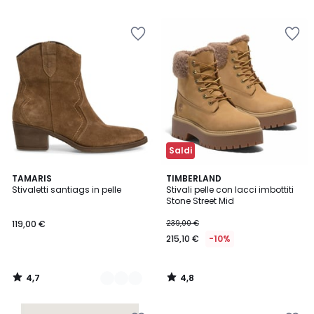
5
5
Saldi
4,7
4,8
3
TAMARIS
TIMBERLAND
/ 5
/ 5
Stivaletti santiags in pelle
Stivali pelle con lacci imbottiti
Colori
Stone Street Mid
119,00 €
239,00 €
215,10 €
-10%
4,7
4,8
/
/
5
5