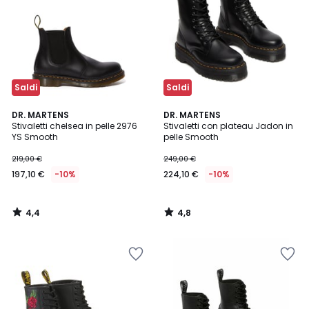
Saldi
Saldi
4,4
4,8
DR. MARTENS
DR. MARTENS
/ 5
/ 5
Stivaletti chelsea in pelle 2976
Stivaletti con plateau Jadon in
YS Smooth
pelle Smooth
219,00 €
249,00 €
197,10 €
-10%
224,10 €
-10%
4,4
4,8
/
/
5
5