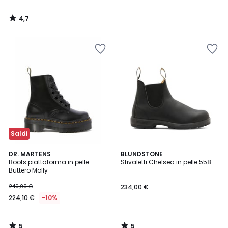
4,7
/
5
Saldi
5
5
DR. MARTENS
BLUNDSTONE
/
/
Boots piattaforma in pelle
Stivaletti Chelsea in pelle 558
5
5
Buttero Molly
249,00 €
234,00 €
224,10 €
-10%
5
5