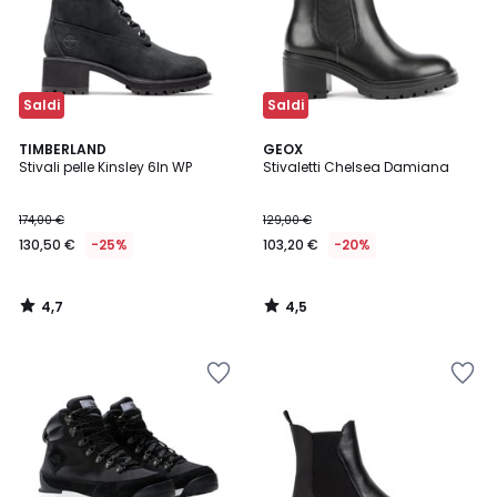
Saldi
Saldi
4,7
4,5
TIMBERLAND
GEOX
/ 5
/ 5
Stivali pelle Kinsley 6In WP
Stivaletti Chelsea Damiana
174,00 €
129,00 €
130,50 €
-25%
103,20 €
-20%
4,7
4,5
/
/
5
5