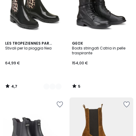
4,7
5
3
LES TROPEZIENNES PAR
GEOX
/ 5
/
M.BELARBI
Stivali per la pioggia Nea
Boots stringati Catria in pelle
Colori
5
traspirante
64,99 €
154,00 €
4,7
5
/
/
5
5