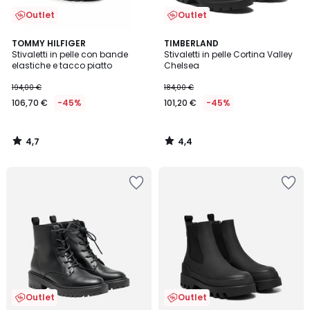
Outlet
Outlet
4,7
4,4
TOMMY HILFIGER
TIMBERLAND
/ 5
/ 5
Stivaletti in pelle con bande
Stivaletti in pelle Cortina Valley
elastiche e tacco piatto
Chelsea
194,00 €
184,00 €
106,70 €
-45%
101,20 €
-45%
4,7
4,4
/
/
5
5
Outlet
Outlet