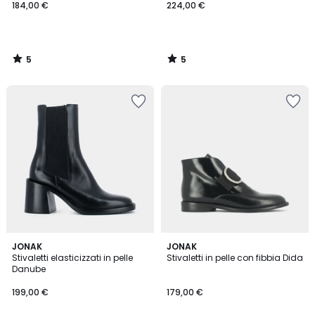
184,00 €
224,00 €
5
5
/
/
5
5
4
4,8
JONAK
JONAK
/
/ 5
Stivaletti elasticizzati in pelle
Stivaletti in pelle con fibbia Dida
5
Danube
199,00 €
179,00 €