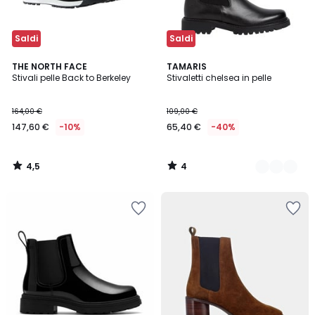
Saldi
Saldi
4,5
4
THE NORTH FACE
2
TAMARIS
/ 5
/
Stivali pelle Back to Berkeley
Stivaletti chelsea in pelle
Colori
5
164,00 €
109,00 €
147,60 €
-10%
65,40 €
-40%
4,5
4
/
/
5
5