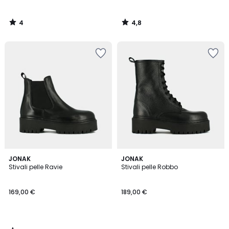
4
4,8
/
/
5
5
2
JONAK
JONAK
/
Stivali pelle Ravie
Stivali pelle Robbo
5
169,00 €
189,00 €