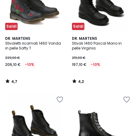
Saldi
Saldi
4,7
4,2
DR. MARTENS
DR. MARTENS
/ 5
/ 5
Stivaletti ricamati 1460 Vonda
Stivali 1460 Pascal Mono in
in pelle Softy T
pelle Virginia
229,00 €
219,00 €
206,10 €
-10%
197,10 €
-10%
4,7
4,2
/
/
5
5