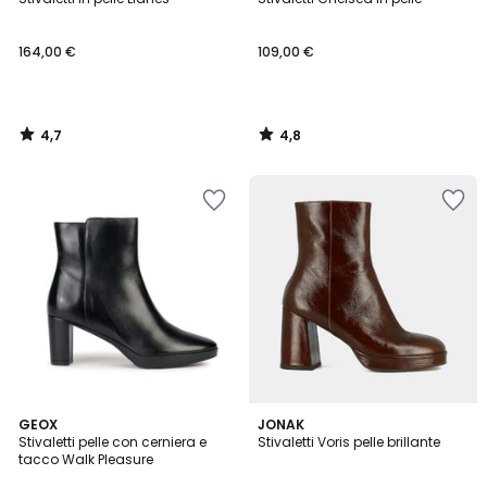
164,00 €
109,00 €
4,7
4,8
/
/
5
5
5
5
GEOX
JONAK
/
/
Stivaletti pelle con cerniera e
Stivaletti Voris pelle brillante
5
5
tacco Walk Pleasure