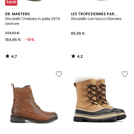
Saldi
4,7
4,2
DR. MARTENS
LES TROPEZIENNES PAR
/ 5
/ 5
Stivaletti Chelsea in pelle 2976
M.BELARBI
Stivaletti con tacco Daniela
Leonore
229,00 €
86,99 €
194,65 €
-15%
4,7
4,2
/
/
5
5