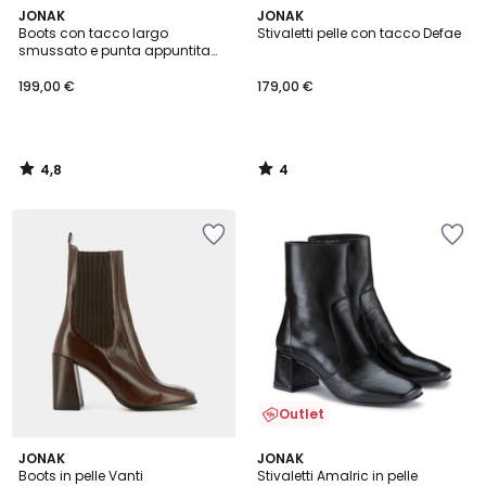
4,8
4
JONAK
JONAK
/ 5
/
Boots con tacco largo
Stivaletti pelle con tacco Defae
5
smussato e punta appuntita
BASAMA
199,00 €
179,00 €
4,8
4
/
/
5
5
Outlet
5
3,7
JONAK
JONAK
/
/ 5
Boots in pelle Vanti
Stivaletti Amalric in pelle