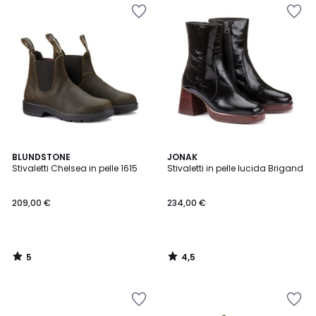
5
4,5
BLUNDSTONE
JONAK
/
/ 5
Stivaletti Chelsea in pelle 1615
Stivaletti in pelle lucida Brigand
5
209,00 €
234,00 €
5
4,5
/
/
5
5