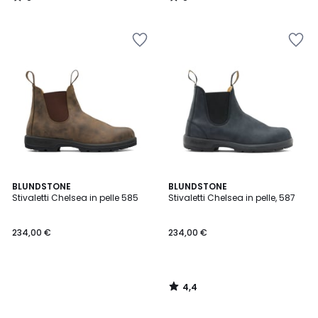
/
/
5
5
4,4
BLUNDSTONE
BLUNDSTONE
/ 5
Stivaletti Chelsea in pelle 585
Stivaletti Chelsea in pelle, 587
234,00 €
234,00 €
4,4
/
5