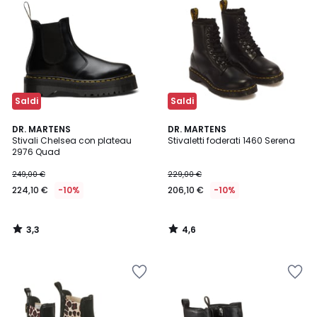
Saldi
Saldi
3,3
4,6
DR. MARTENS
DR. MARTENS
/ 5
/ 5
Stivali Chelsea con plateau
Stivaletti foderati 1460 Serena
2976 Quad
249,00 €
229,00 €
224,10 €
-10%
206,10 €
-10%
3,3
4,6
/
/
5
5