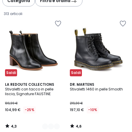
Categoria
Filtra e ordina
gauche
droite
313 articoli
Saldi
Saldi
4,3
4,6
2
LA REDOUTE COLLECTIONS
DR. MARTENS
/ 5
/ 5
Stivaletti con tacco in pelle
Stivaletti 1460 in pelle Smooth
Colori
liscia, Signature FAUSTINE
104,99
139,99 €
219,00 €
€
104,99 €
-25%
197,10 €
-10%
Invece
di
139,99
4,3
4,6
€
/
/