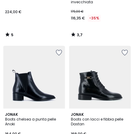
5
invecchiata
224,00 €
179,00 €
116,35 €
-35%
5
3,7
/
/
5
5
4
5
JONAK
JONAK
/
/
Boots chelsea a punta pelle
Boots con lacci e fibbia pelle
5
5
Anoki
Dastan
164,00 €
169,00 €