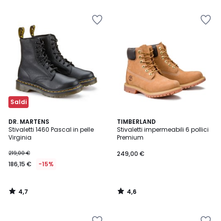
5
5
25%
di
sconto
applicato.
Saldi
4,7
4,6
DR. MARTENS
TIMBERLAND
/ 5
/ 5
Stivaletti 1460 Pascal in pelle
Stivaletti impermeabili 6 pollici
Virginia
Premium
219,00 €
249,00 €
186,15 €
-15%
4,7
4,6
/
/
5
5