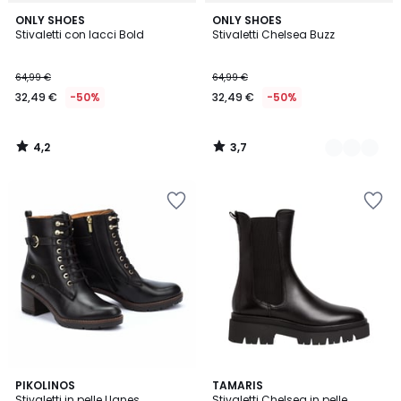
4,2
3,7
ONLY SHOES
2
ONLY SHOES
/ 5
/ 5
Stivaletti con lacci Bold
Stivaletti Chelsea Buzz
Colori
64,99 €
64,99 €
32,49 €
-50%
32,49 €
-50%
4,2
3,7
/
/
5
5
4,7
4,8
PIKOLINOS
TAMARIS
/ 5
/ 5
Stivaletti in pelle Llanes
Stivaletti Chelsea in pelle