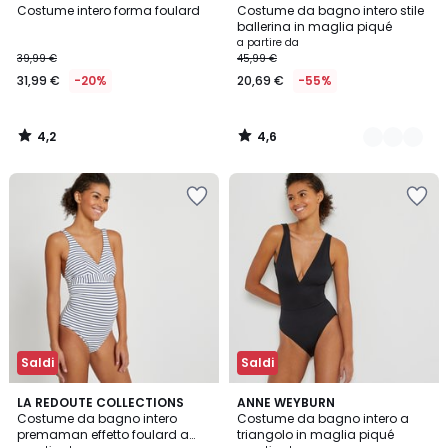
/ 5
/ 5
Costume intero forma foulard
Costume da bagno intero stile
Colori
ballerina in maglia piqué
a partire da
39,99 €
45,99 €
31,99 €
-20%
20,69 €
-55%
4,2
4,6
/
/
5
5
Saldi
Saldi
3,9
4,5
2
LA REDOUTE COLLECTIONS
2
ANNE WEYBURN
/ 5
/ 5
Costume da bagno intero
Costume da bagno intero a
Colori
Colori
premaman effetto foulard a
triangolo in maglia piqué