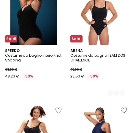
Saldi
Saldi
SPEEDO
3
ARENA
Costume da bagno intero Knot
Costume da bagno TEAM DOS
Colori
Shaping
CHALLENGE
68,99 €
40,99 €
48,29 €
-30%
28,69 €
-30%