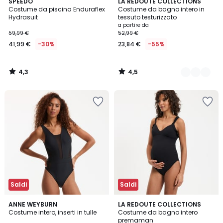
4,3
4,5
SPEEDO
2
LA REDOUTE COLLECTIONS
/ 5
/ 5
Costume da piscina Enduraflex
Costume da bagno intero in
Colori
Hydrasuit
tessuto testurizzato
a partire da
59,99 €
52,99 €
41,99 €
-30%
23,84 €
-55%
4,3
4,5
/
/
5
5
Saldi
Saldi
4,2
4,2
ANNE WEYBURN
2
LA REDOUTE COLLECTIONS
/ 5
/ 5
Costume intero, inserti in tulle
Costume da bagno intero
Colori
premaman