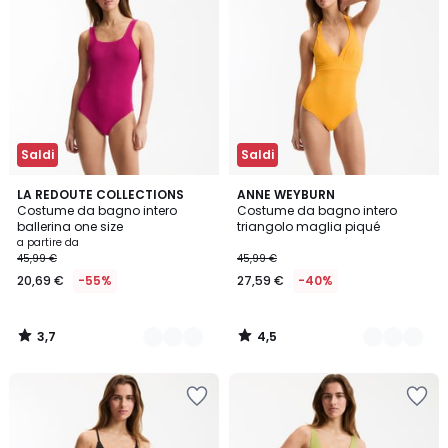
Saldi
Saldi
3,7
4,5
2
LA REDOUTE COLLECTIONS
2
ANNE WEYBURN
/ 5
/ 5
Costume da bagno intero
Costume da bagno intero
Colori
Colori
ballerina one size
triangolo maglia piqué
a partire da
45,99 €
45,99 €
20,69 €
-55%
27,59 €
-40%
3,7
4,5
/
/
5
5