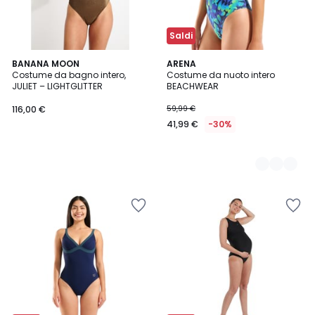
Saldi
BANANA MOON
2
ARENA
Costume da bagno intero,
Costume da nuoto intero
Colori
JULIET – LIGHTGLITTER
BEACHWEAR
116,00 €
59,99 €
41,99 €
-30%