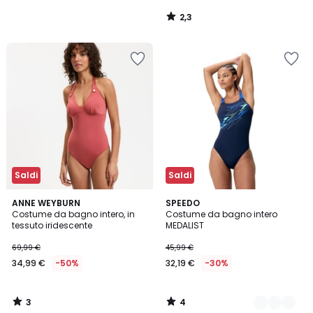
2,3
/
5
Saldi
Saldi
3
4
ANNE WEYBURN
2
SPEEDO
/
/
Costume da bagno intero, in
Costume da bagno intero
Colori
5
5
tessuto iridescente
MEDALIST
69,99 €
45,99 €
34,99 €
-50%
32,19 €
-30%
3
4
/
/