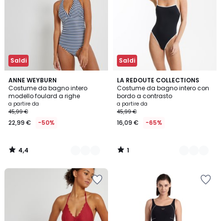
Saldi
Saldi
4,4
1
2
ANNE WEYBURN
2
LA REDOUTE COLLECTIONS
/ 5
/
Costume da bagno intero
Costume da bagno intero con
Colori
Colori
5
modello foulard a righe
bordo a contrasto
a partire da
a partire da
45,99 €
45,99 €
22,99 €
-50%
16,09 €
-65%
4,4
1
/
/
5
5