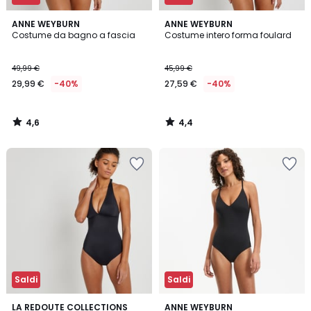
4,6
4,4
ANNE WEYBURN
ANNE WEYBURN
/ 5
/ 5
Costume da bagno a fascia
Costume intero forma foulard
49,99 €
45,99 €
29,99 €
-40%
27,59 €
-40%
4,6
4,4
/
/
5
5
Saldi
Saldi
4,2
4,6
LA REDOUTE COLLECTIONS
3
ANNE WEYBURN