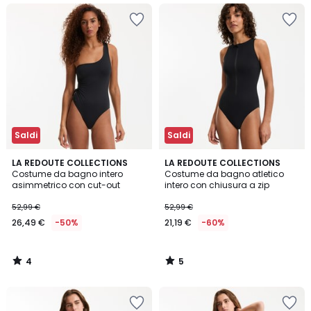
Saldi
Saldi
4
5
LA REDOUTE COLLECTIONS
LA REDOUTE COLLECTIONS
/
/
Costume da bagno intero
Costume da bagno atletico
5
5
asimmetrico con cut-out
intero con chiusura a zip
52,99 €
52,99 €
26,49 €
-50%
21,19 €
-60%
4
5
/
/
5
5