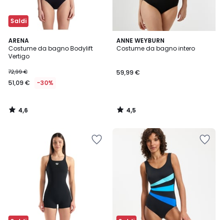
Saldi
4,6
4,5
ARENA
ANNE WEYBURN
/ 5
/ 5
Costume da bagno Bodylift
Costume da bagno intero
Vertigo
72,99 €
59,99 €
51,09 €
-30%
4,6
4,5
/
/
5
5