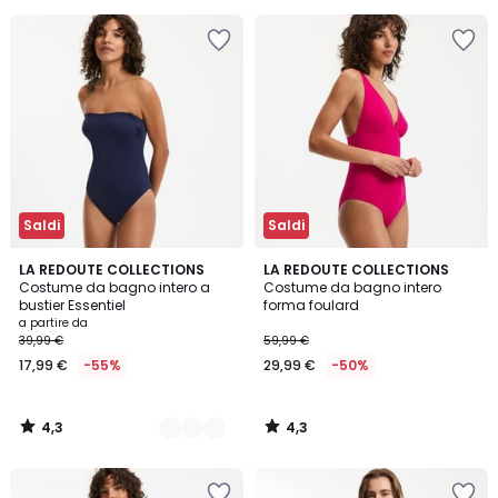
Saldi
Saldi
4,3
4,3
3
LA REDOUTE COLLECTIONS
LA REDOUTE COLLECTIONS
/ 5
/ 5
Costume da bagno intero a
Costume da bagno intero
Colori
bustier Essentiel
forma foulard
a partire da
39,99 €
59,99 €
17,99 €
-55%
29,99 €
-50%
4,3
4,3
/
/
5
5