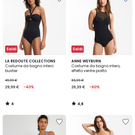
Saldi
Saldi
4
4,8
LA REDOUTE COLLECTIONS
ANNE WEYBURN
/
/ 5
Costume da bagno intero
Costume da bagno intero,
5
bustier
effetto ventre piatto
49,99 €
65,99 €
29,99 €
-40%
26,39 €
-60%
4
4,8
/
/
5
5