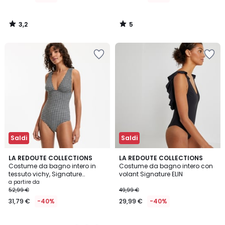
di
42,99
3,2
5
€
/
/
5
5
50%
di
sconto
applicato.
Saldi
Saldi
2,2
3,9
2
LA REDOUTE COLLECTIONS
LA REDOUTE COLLECTIONS
/ 5
/ 5
Costume da bagno intero in
Costume da bagno intero con
Colori
tessuto vichy, Signature
volant Signature ELIN
JOHANE
a partire da
52,99 €
49,99 €
31,79 €
-40%
29,99 €
-40%