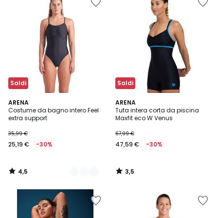
Saldi
Saldi
4,5
3,5
2
ARENA
ARENA
/ 5
/ 5
Costume da bagno intero Feel
Tuta intera corta da piscina
Colori
extra support
Maxfit eco W Venus
35,99 €
67,99 €
25,19 €
-30%
47,59 €
-30%
4,5
3,5
/
/
5
5