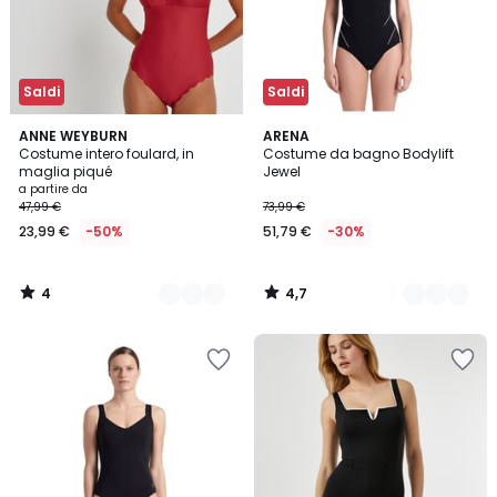
Saldi
Saldi
4
4,7
3
ANNE WEYBURN
2
ARENA
/
/ 5
Costume intero foulard, in
Costume da bagno Bodylift
Colori
Colori
5
maglia piqué
Jewel
a partire da
47,99 €
73,99 €
23,99 €
-50%
51,79 €
-30%
4
4,7
/
/
5
5