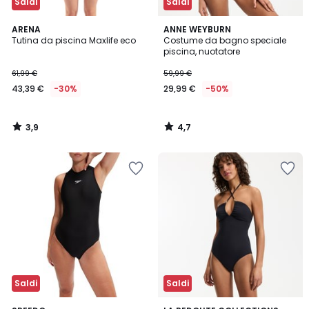
Saldi
Saldi
3,9
4,7
ARENA
ANNE WEYBURN
/ 5
/ 5
Tutina da piscina Maxlife eco
Costume da bagno speciale
piscina, nuotatore
61,99 €
59,99 €
43,39 €
-30%
29,99 €
-50%
3,9
4,7
/
/
5
5
Saldi
Saldi