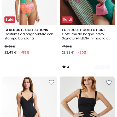
Saldi
Saldi
4
LA REDOUTE COLLECTIONS
2
LA REDOUTE COLLECTIONS
/
Costume da bagno intero con
Costume da bagno intero
Colori
5
stampa bandana
Signature HELENA in maglia a
coste piatte
49,99 €
47,99 €
22,49 €
-55%
23,99 €
-50%
4
/
5