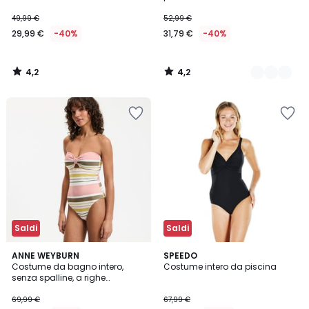
49,99 €
52,99 €
29,99 €
-40%
31,79 €
-40%
4,2
4,2
/
/
5
5
Saldi
Saldi
3,5
4,6
ANNE WEYBURN
SPEEDO
/ 5
/ 5
Costume da bagno intero,
Costume intero da piscina
senza spalline, a righe
multicolori
69,99 €
67,99 €