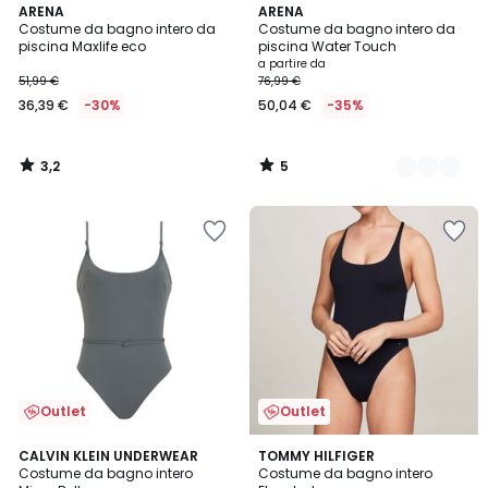
3,2
5
ARENA
2
ARENA
/ 5
/
Costume da bagno intero da
Costume da bagno intero da
Colori
5
piscina Maxlife eco
piscina Water Touch
a partire da
51,99 €
76,99 €
36,39 €
-30%
50,04 €
-35%
3,2
5
/
/
5
5
Outlet
Outlet
CALVIN KLEIN UNDERWEAR
TOMMY HILFIGER
Costume da bagno intero
Costume da bagno intero