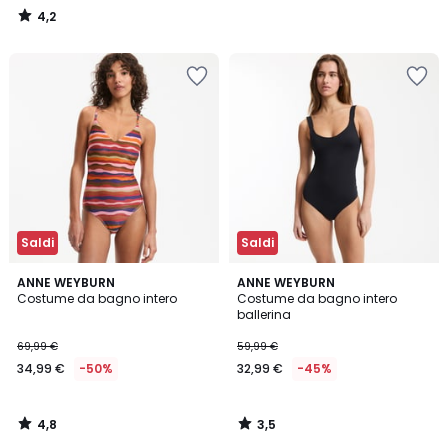
4,2
/
5
Saldi
Saldi
4,8
3,5
ANNE WEYBURN
ANNE WEYBURN
/ 5
/ 5
Costume da bagno intero
Costume da bagno intero
ballerina
69,99 €
59,99 €
34,99 €
-50%
32,99 €
-45%
4,8
3,5
/
/
5
5