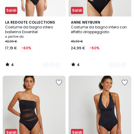
Saldi
Saldi
4
4
2
LA REDOUTE COLLECTIONS
3
ANNE WEYBURN
/
/
Costume da bagno intero
Costume da bagno intero con
Colori
Colori
5
5
ballerina Essentiel
effetto drappeggiato
a partire da
42,99 €
49,99 €
17,19 €
-60%
24,99 €
-50%
4
4
/
/
5
5
Saldi
Saldi