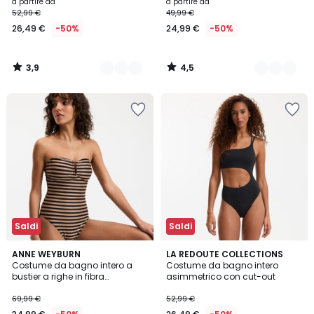
righe
a partire da
a partire da
52,99 €
49,99 €
26,49 €
-50%
24,99 €
-50%
3,9
4,5
/
/
5
5
Saldi
Saldi
3,6
ANNE WEYBURN
LA REDOUTE COLLECTIONS
/ 5
Costume da bagno intero a
Costume da bagno intero
bustier a righe in fibra
asimmetrico con cut-out
metallizzata
69,99 €
52,99 €