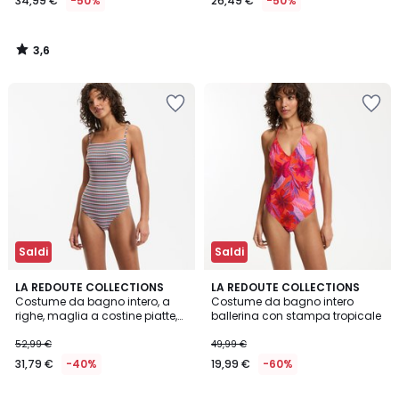
34,99 €
-50%
26,49 €
-50%
3,6
/
5
Saldi
Saldi
4,2
LA REDOUTE COLLECTIONS
LA REDOUTE COLLECTIONS
/ 5
Costume da bagno intero, a
Costume da bagno intero
righe, maglia a costine piatte,
ballerina con stampa tropicale
Signature HELENA
52,99 €
49,99 €
31,79 €
-40%
19,99 €
-60%