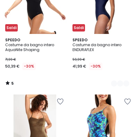
Saldi
Saldi
5
SPEEDO
2
SPEEDO
/
Costume da bagno intero
Costume da bagno intero
Colori
5
AquaNite Shaping
ENDURAFLEX
71,99 €
59,99 €
50,39 €
-30%
41,99 €
-30%
5
/
5