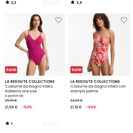
2,2
3,9
/
/
5
5
Saldi
Saldi
1
2
LA REDOUTE COLLECTIONS
LA REDOUTE COLLECTIONS
/
Costume da bagno intero
Costume da bagno intero con
Colori
5
ballerina one size
stampa palme
a partire da
39,99 €
52,99 €
21,99 €
-50%
21,19 €
-60%
1
/
5