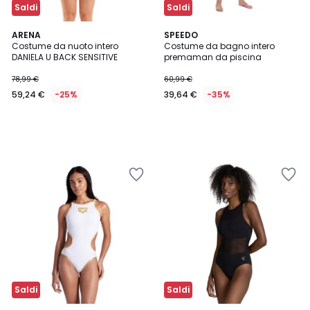
Saldi
Saldi
ARENA
SPEEDO
Costume da nuoto intero
Costume da bagno intero
DANIELA U BACK SENSITIVE
premaman da piscina
78,99 €
60,99 €
59,24 €
-25%
39,64 €
-35%
Saldi
Saldi