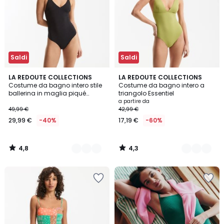
Saldi
Saldi
4,8
4,3
2
LA REDOUTE COLLECTIONS
3
LA REDOUTE COLLECTIONS
/ 5
/ 5
Costume da bagno intero stile
Costume da bagno intero a
Colori
Colori
ballerina in maglia piqué
triangolo Essentiel
iridescente
a partire da
49,99 €
42,99 €
29,99 €
-40%
17,19 €
-60%
4,8
4,3
/
/
5
5