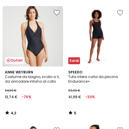
5
5
Outlet
Saldi
4,2
5
ANNE WEYBURN
SPEEDO
/ 5
/
Costume da bagno, scollo a V,
Tuta intera corta da piscina
5
da annodare intorno al collo
Endurance+
54,99 €
59,99 €
13,74 €
-75%
41,99 €
-30%
4,2
5
/
/
5
5