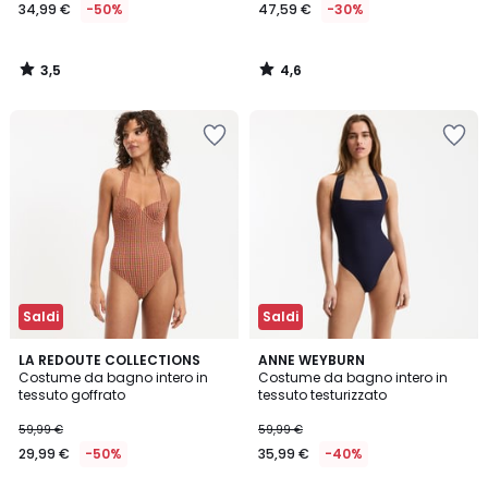
34,99 €
-50%
47,59 €
-30%
3,5
4,6
/
/
5
5
Saldi
Saldi
2,3
LA REDOUTE COLLECTIONS
ANNE WEYBURN
/ 5
Costume da bagno intero in
Costume da bagno intero in
tessuto goffrato
tessuto testurizzato
59,99 €
59,99 €
29,99 €
-50%
35,99 €
-40%