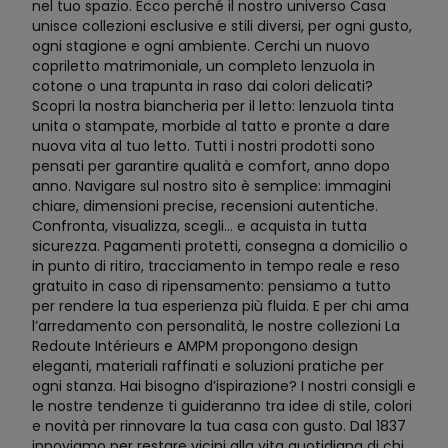
nel tuo spazio. Ecco perché il nostro universo Casa
unisce collezioni esclusive e stili diversi, per ogni gusto,
ogni stagione e ogni ambiente. Cerchi un nuovo
copriletto matrimoniale, un completo lenzuola in
cotone o una trapunta in raso dai colori delicati?
Scopri la nostra biancheria per il letto: lenzuola tinta
unita o stampate, morbide al tatto e pronte a dare
nuova vita al tuo letto. Tutti i nostri prodotti sono
pensati per garantire qualità e comfort, anno dopo
anno. Navigare sul nostro sito è semplice: immagini
chiare, dimensioni precise, recensioni autentiche.
Confronta, visualizza, scegli… e acquista in tutta
sicurezza. Pagamenti protetti, consegna a domicilio o
in punto di ritiro, tracciamento in tempo reale e reso
gratuito in caso di ripensamento: pensiamo a tutto
per rendere la tua esperienza più fluida. E per chi ama
l’arredamento con personalità, le nostre collezioni La
Redoute Intérieurs e AMPM propongono design
eleganti, materiali raffinati e soluzioni pratiche per
ogni stanza. Hai bisogno d’ispirazione? I nostri consigli e
le nostre tendenze ti guideranno tra idee di stile, colori
e novità per rinnovare la tua casa con gusto. Dal 1837
innoviamo per restare vicini alla vita quotidiana di chi