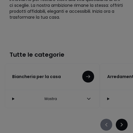
ci sceglie. La nostra ambizione rimane la stessa: offrirti
prodotti affidabili, eleganti e accessibili. Inizia ora a
trasformare la tua casa.
Tutte le categorie
Biancheria per la casa
Arredament
Mostra
Précédent
Suiva