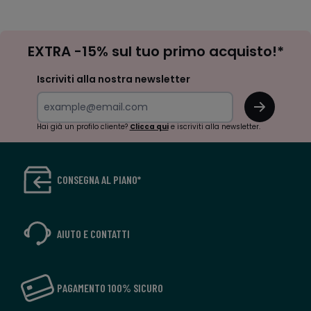
-
-
défiler
défile
à
à
Iscrizione
gauche
droit
EXTRA -15% sul tuo primo acquisto!*
newsletter
Iscriviti alla nostra newsletter
OK
Hai già un profilo cliente?
Clicca qui
e iscriviti alla newsletter.
CONSEGNA AL PIANO*
AIUTO E CONTATTI
PAGAMENTO 100% SICURO