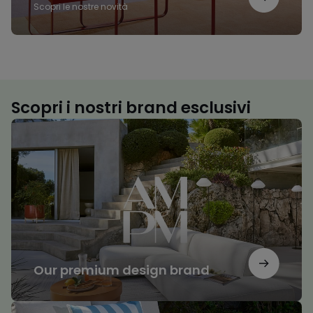
Scopri le nostre novità
Scopri i nostri brand esclusivi
Our
premium
design
brand
Our premium design brand
Il