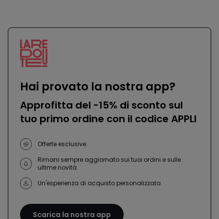
-
-
défiler
défile
à
à
gauche
droit
Hai provato la nostra app?
Approfitta del -15% di sconto sul
tuo primo ordine con il codice APPLI
Offerte esclusive.
Rimani sempre aggiornato sui tuoi ordini e sulle
ultime novità.
Un'esperienza di acquisto personalizzata.
Scarica la nostra app