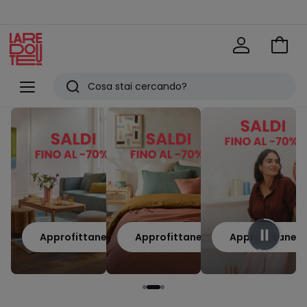
Vai
al
La
carrel
Redoute
Menu
Ricerca
Ultimi
articoli
visti
Approfittane
Approfittane
Approfittane