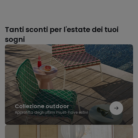
Tanti sconti per l'estate dei tuoi
sogni
Collezione
outdoor
Collezione outdoor
Approfitta degli ultimi must-have estivi
L'eleganza
del