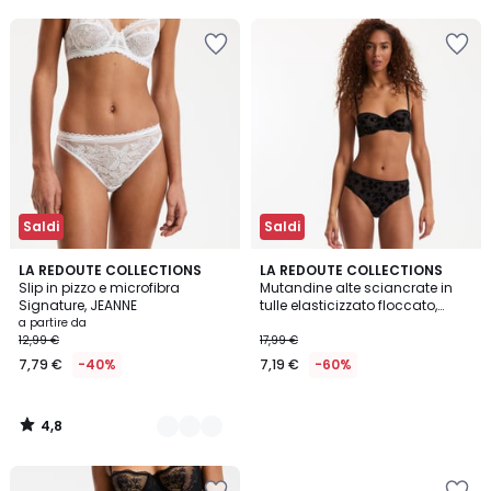
5
5
50%
di
sconto
applicato.
Saldi
Saldi
4,8
5
LA REDOUTE COLLECTIONS
LA REDOUTE COLLECTIONS
/ 5
Slip in pizzo e microfibra
Mutandine alte sciancrate in
Colori
Signature, JEANNE
tulle elasticizzato floccato,
DAHLIA
a partire da
12,99 €
17,99 €
7,79 €
-40%
7,19 €
-60%
4,8
/
5