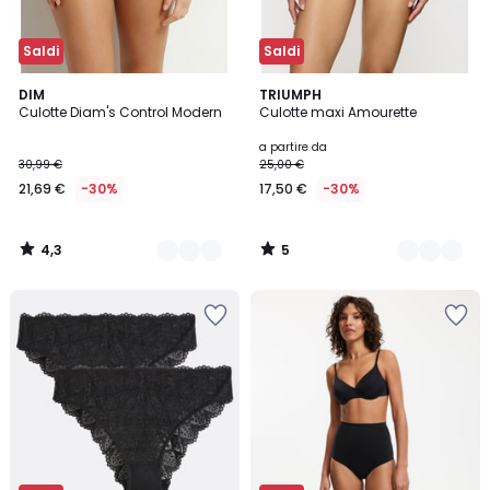
Saldi
Saldi
4,3
5
2
DIM
3
TRIUMPH
/ 5
/
Culotte Diam's Control Modern
Culotte maxi Amourette
Colori
Colori
5
a partire da
30,99 €
25,00 €
21,69 €
-30%
17,50 €
-30%
4,3
5
/
/
5
5