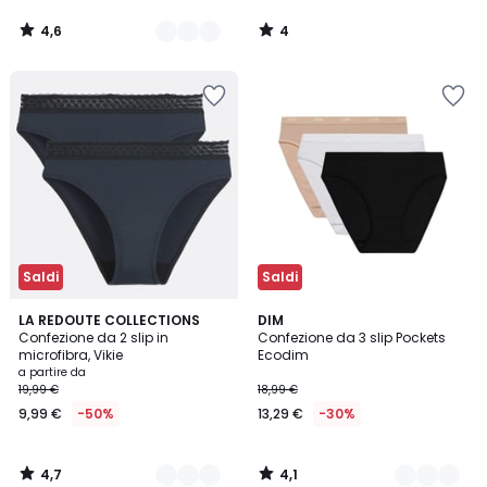
4,6
4
/
/
5
5
Saldi
Saldi
4,7
4,1
3
LA REDOUTE COLLECTIONS
5
DIM
/ 5
/ 5
Confezione da 2 slip in
Confezione da 3 slip Pockets
Colori
Colori
microfibra, Vikie
Ecodim
a partire da
19,99 €
18,99 €
9,99 €
-50%
13,29 €
-30%
4,7
4,1
/
/