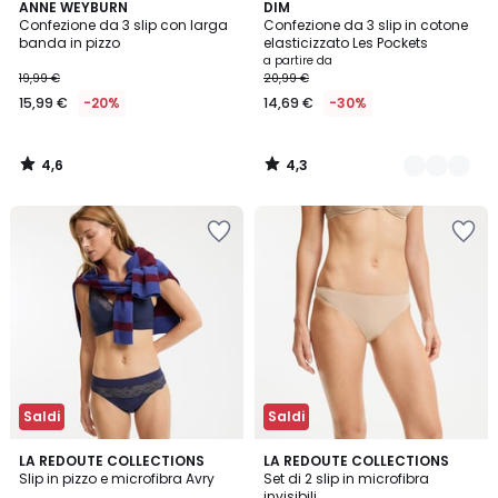
4,6
4,3
ANNE WEYBURN
4
DIM
/ 5
/ 5
Confezione da 3 slip con larga
Confezione da 3 slip in cotone
Colori
banda in pizzo
elasticizzato Les Pockets
a partire da
19,99 €
20,99 €
15,99 €
-20%
14,69 €
-30%
4,6
4,3
/
/
5
5
Saldi
Saldi
4,4
4,4
3
LA REDOUTE COLLECTIONS
2
LA REDOUTE COLLECTIONS
/ 5
/ 5
Slip in pizzo e microfibra Avry
Set di 2 slip in microfibra
Colori
Colori
invisibili