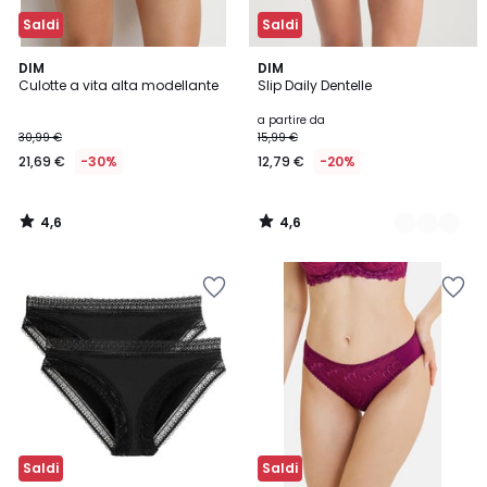
Saldi
Saldi
4,6
4,6
DIM
4
DIM
/ 5
/ 5
Culotte a vita alta modellante
Slip Daily Dentelle
Colori
a partire da
30,99 €
15,99 €
21,69 €
-30%
12,79 €
-20%
4,6
4,6
/
/
5
5
Saldi
Saldi