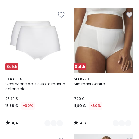
5
5
Saldi
Saldi
4,4
4,6
2
PLAYTEX
2
SLOGGI
/ 5
/ 5
Confezione da 2 culotte maxi in
Slip maxi Control
Colori
Colori
cotone bio
26,99 €
17,00 €
18,89 €
-30%
11,90 €
-30%
4,4
4,6
/
/
5
5