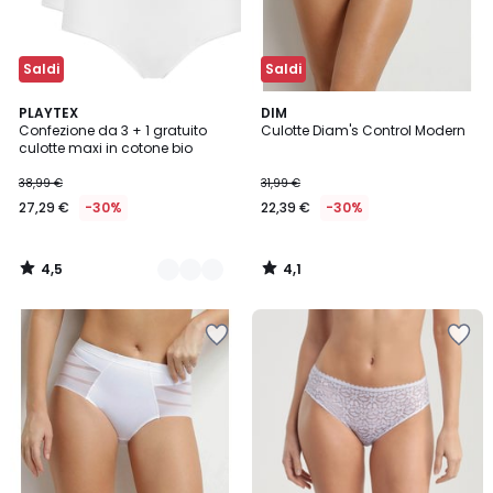
Saldi
Saldi
4,5
4,1
3
PLAYTEX
DIM
/ 5
/ 5
Confezione da 3 + 1 gratuito
Culotte Diam's Control Modern
Colori
culotte maxi in cotone bio
38,99 €
31,99 €
27,29 €
-30%
22,39 €
-30%
4,5
4,1
/
/
5
5