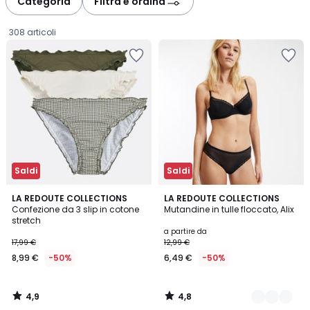
Categoria
Filtra e ordina
gauche
droite
308 articoli
Saldi
Saldi
4,9
4,8
LA REDOUTE COLLECTIONS
4
LA REDOUTE COLLECTIONS
/ 5
/ 5
Confezione da 3 slip in cotone
Mutandine in tulle floccato, Alix
Colori
stretch
8,99
a partire da
17,99 €
12,99 €
€
8,99 €
-50%
6,49 €
-50%
Invece
di
17,99
4,9
4,8
€
/
/