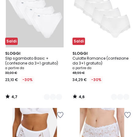
Saldi
Saldi
4,7
4,6
2
SLOGGI
2
SLOGGI
/ 5
/ 5
Slip sgambato Basic +
Culotte Romance (confezione
Colori
Colori
(confezione da 3+1 gratuito)
da 3+1 gratuito)
a partire da
a partire da
33,00 €
48,99 €
23,10 €
-30%
34,29 €
-30%
4,7
4,6
/
/
5
5