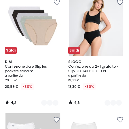
Saldi
Saldi
4,2
4,6
2
DIM
3
SLOGGI
/ 5
/ 5
Confezione da 5 Slip les
Confezione da 2+1 gratuito -
Colori
Colori
pockets ecodim
Slip GO DAILY COTTON
a partire da
a partire da
29,99 €
19,00 €
20,99 €
-30%
13,30 €
-30%
4,2
4,6
/
/
5
5