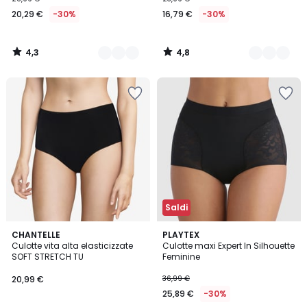
20,29 €
-30%
16,79 €
-30%
4,3
4,8
/
/
5
5
Saldi
4,6
4,2
CHANTELLE
PLAYTEX
/ 5
/ 5
Culotte vita alta elasticizzate
Culotte maxi Expert In Silhouette
SOFT STRETCH TU
Feminine
20,99 €
36,99 €
25,89 €
-30%