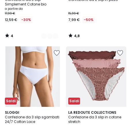
Colori
5
Simplement Cotone bio
a partire da
17,99 €
15,99 €
12,59 €
-30%
7,99 €
-50%
4
4,8
/
/
5
5
Saldi
Saldi
4,9
4,6
2
SLOGGI
LA REDOUTE COLLECTIONS
/ 5
/ 5
Confezione da 3 slip sgambati
Confezione da 3 slip in cotone
Colori
24/7 Cotton Lace
stretch