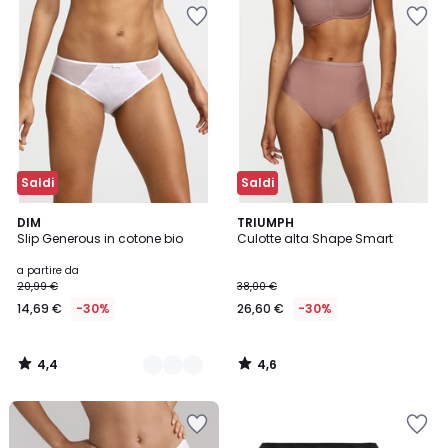
Saldi
Saldi
4,4
4,6
2
DIM
TRIUMPH
/ 5
/ 5
Slip Generous in cotone bio
Culotte alta Shape Smart
Colori
a partire da
20,99 €
38,00 €
14,69 €
-30%
26,60 €
-30%
4,4
4,6
/
/
5
5