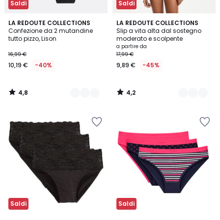
Saldi
Saldi
4,8
4,2
3
LA REDOUTE COLLECTIONS
2
LA REDOUTE COLLECTIONS
/ 5
/ 5
Confezione da 2 mutandine
Slip a vita alta dal sostegno
Colori
Colori
tutto pizzo, Lison
moderato e scolpente
a partire da
16,99 €
17,99 €
10,19 €
-40%
9,89 €
-45%
4,8
4,2
/
/
5
5
Saldi
Saldi