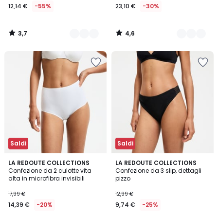
12,14 €
-55%
23,10 €
-30%
3,7
4,6
/
/
5
5
Saldi
Saldi
4,6
4
3
LA REDOUTE COLLECTIONS
LA REDOUTE COLLECTIONS
/ 5
/
Confezione da 2 culotte vita
Confezione da 3 slip, dettagli
Colori
5
alta in microfibra invisibili
pizzo
17,99 €
12,99 €
14,39 €
-20%
9,74 €
-25%