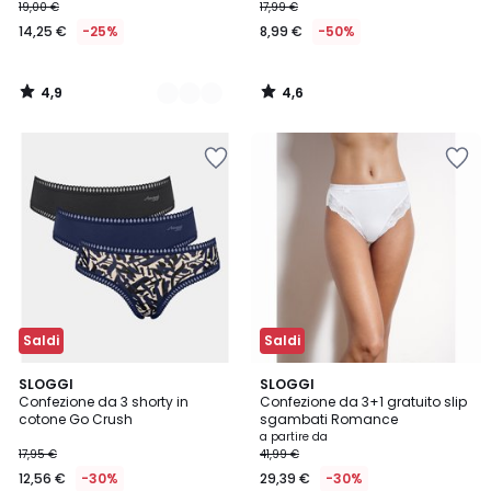
19,00 €
17,99 €
14,25 €
-25%
8,99 €
-50%
4,9
4,6
/
/
5
5
Saldi
Saldi
4,6
4,5
2
SLOGGI
2
SLOGGI
/ 5
/ 5
Confezione da 3 shorty in
Confezione da 3+1 gratuito slip
Colori
Colori
cotone Go Crush
sgambati Romance
a partire da
17,95 €
41,99 €
12,56 €
-30%
29,39 €
-30%