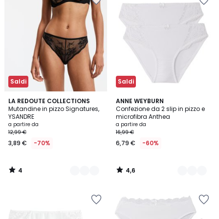
Saldi
Saldi
4
4,6
3
LA REDOUTE COLLECTIONS
6
ANNE WEYBURN
/
/ 5
Mutandine in pizzo Signatures,
Confezione da 2 slip in pizzo e
Colori
Colori
5
YSANDRE
microfibra Anthea
a partire da
a partire da
12,99 €
16,99 €
3,89 €
-70%
6,79 €
-60%
4
4,6
/
/
5
5