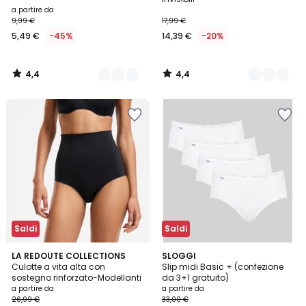
a partire da
9,99 €
17,99 €
5,49 €
-45%
14,39 €
-20%
4,4
4,4
/
/
5
5
Saldi
Saldi
3,7
4,6
2
LA REDOUTE COLLECTIONS
3
SLOGGI
/ 5
/ 5
Culotte a vita alta con
Slip midi Basic + (confezione
Colori
Colori
sostegno rinforzato-Modellanti
da 3+1 gratuito)
a partire da
a partire da
26,99 €
33,00 €