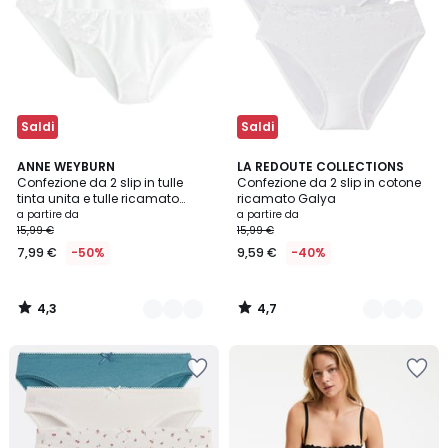
Saldi
Saldi
4,3
4,7
5
ANNE WEYBURN
4
LA REDOUTE COLLECTIONS
/ 5
/ 5
Confezione da 2 slip in tulle
Confezione da 2 slip in cotone
Colori
Colori
tinta unita e tulle ricamato
ricamato Galya
Lyssa
a partire da
a partire da
15,99 €
15,99 €
7,99 €
-50%
9,59 €
-40%
4,3
4,7
/
/
5
5