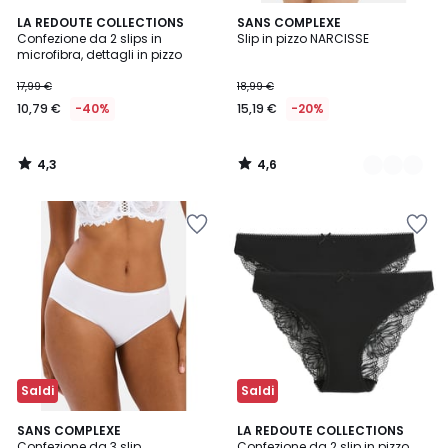
4,3
4,6
LA REDOUTE COLLECTIONS
2
SANS COMPLEXE
/ 5
/ 5
Confezione da 2 slips in
Slip in pizzo NARCISSE
Colori
microfibra, dettagli in pizzo
17,99 €
18,99 €
10,79 €
-40%
15,19 €
-20%
4,3
4,6
/
/
5
5
Saldi
Saldi
4
4,8
3
SANS COMPLEXE
LA REDOUTE COLLECTIONS
/
/ 5
Confezione da 3 slip
Confezione da 2 slip in pizzo