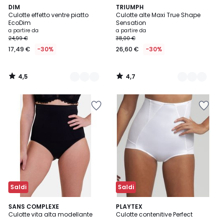
4,5
4,7
3
DIM
3
TRIUMPH
/ 5
/ 5
Culotte effetto ventre piatto
Culotte alte Maxi True Shape
Colori
Colori
EcoDim
Sensation
a partire da
a partire da
24,99 €
38,00 €
17,49 €
-30%
26,60 €
-30%
4,5
4,7
/
/
5
5
Saldi
Saldi
3,8
4,1
2
SANS COMPLEXE
3
PLAYTEX
/ 5
/ 5
Culotte vita alta modellante
Culotte contenitive Perfect
Colori
Colori