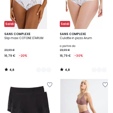
Saldi
Saldi
4,6
4,8
2
SANS COMPLEXE
3
SANS COMPLEXE
/ 5
/ 5
Slip maxi COTONE D'ARUM
Culotte in pizzo Arum
Colori
Colori
a partire da
20,99 €
23,99 €
16,79 €
-20%
16,79 €
-30%
4,6
4,8
/
/
5
5