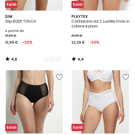
Saldi
Saldi
4,6
4,4
4
DIM
PLAYTEX
/ 5
/ 5
Slip BODY TOUCH
Confezione da 2 culotte maxi in
Colori
cotone e pizzo
a partire da
19,99 €
31,99 €
13,99 €
-30%
22,39 €
-30%
4,6
4,4
/
/
5
5
Saldi
Saldi