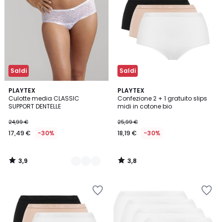
Saldi
Saldi
3,9
3,8
3
PLAYTEX
PLAYTEX
/ 5
/ 5
Culotte media CLASSIC
Confezione 2 + 1 gratuito slips
Colori
SUPPORT DENTELLE
midi in cotone bio
24,99 €
25,99 €
17,49 €
-30%
18,19 €
-30%
3,9
3,8
/
/
5
5