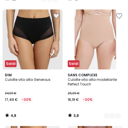
/
/
5
5
Saldi
Saldi
4,8
3,8
DIM
2
SANS COMPLEXE
/ 5
/ 5
Culotte vita alta Generous
Culotte vita alta modellante
Colori
Perfect Touch
24,99 €
25,99 €
17,49 €
-30%
18,19 €
-30%
4,8
3,8
/
/
5
5