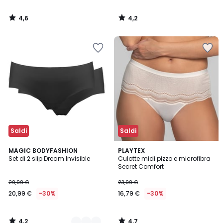
4,6
4,2
/
/
5
5
Saldi
Saldi
4,2
4,7
2
MAGIC BODYFASHION
PLAYTEX
/ 5
/ 5
Set di 2 slip Dream Invisible
Culotte midi pizzo e microfibra
Colori
Secret Comfort
29,99 €
23,99 €
20,99 €
-30%
16,79 €
-30%
4,2
4,7