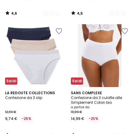
4,6
4,5
/
/
5
5
Saldi
Saldi
4,7
4
2
LA REDOUTE COLLECTIONS
4
SANS COMPLEXE
/ 5
/
Confezione da 3 slip
Confezione da 3 culotte alte
Colori
Colori
5
Simplement Coton bio
a partire da
12,99 €
19,99 €
9,74 €
-25%
14,99 €
-25%