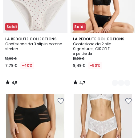
Saldi
Saldi
4,5
4,7
LA REDOUTE COLLECTIONS
4
LA REDOUTE COLLECTIONS
/ 5
/ 5
Confezione da 3 slip in cotone
Confezione da 2 slip
Colori
stretch
Signatures, GIROFLE
a partire da
12,99 €
18,99 €
7,79 €
-40%
9,49 €
-50%
4,5
4,7
/
/
5
5