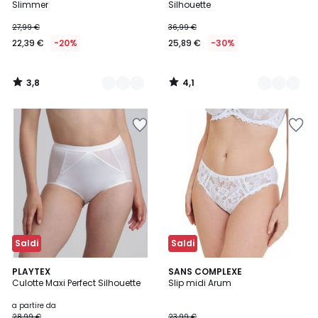
Slimmer
Silhouette
27,99 €
36,99 €
22,39 €
-20%
25,89 €
-30%
3,8
4,1
/
/
5
5
Saldi
Saldi
4,3
4,8
2
PLAYTEX
2
SANS COMPLEXE
/ 5
/ 5
Culotte Maxi Perfect Silhouette
Slip midi Arum
Colori
Colori
a partire da
28,99 €
23,99 €