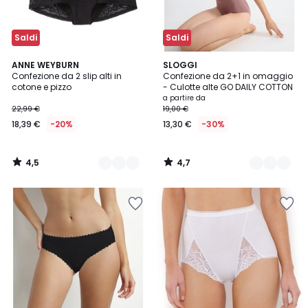
Saldi
Saldi
4,5
4,7
2
ANNE WEYBURN
3
SLOGGI
/ 5
/ 5
Confezione da 2 slip alti in
Confezione da 2+1 in omaggio
Colori
Colori
cotone e pizzo
- Culotte alte GO DAILY COTTON
a partire da
22,99 €
19,00 €
18,39 €
-20%
13,30 €
-30%
4,5
4,7
/
/
5
5