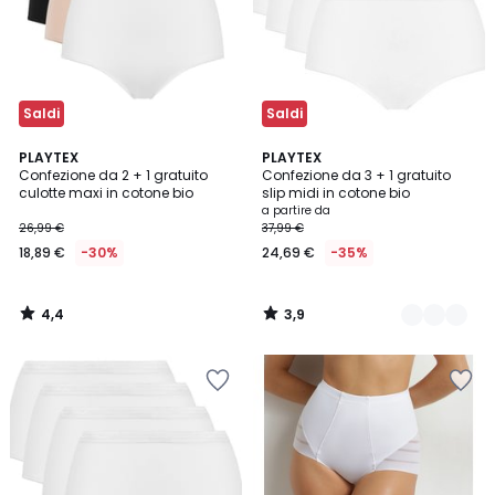
Saldi
Saldi
4,4
3,9
PLAYTEX
3
PLAYTEX
/ 5
/ 5
Confezione da 2 + 1 gratuito
Confezione da 3 + 1 gratuito
Colori
culotte maxi in cotone bio
slip midi in cotone bio
a partire da
26,99 €
37,99 €
18,89 €
-30%
24,69 €
-35%
4,4
3,9
/
/
5
5