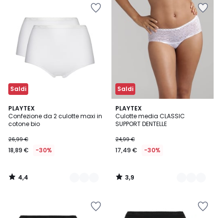
Saldi
Saldi
4,4
3,9
2
PLAYTEX
3
PLAYTEX
/ 5
/ 5
Confezione da 2 culotte maxi in
Culotte media CLASSIC
Colori
Colori
cotone bio
SUPPORT DENTELLE
26,99 €
24,99 €
18,89 €
-30%
17,49 €
-30%
4,4
3,9
/
/
5
5