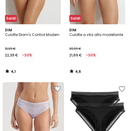
Saldi
Saldi
4,1
4,6
DIM
DIM
/ 5
/ 5
Culotte Diam's Control Modern
Culotte a vita alta modellante
31,99 €
30,99 €
22,39 €
-30%
21,69 €
-30%
4,1
4,6
/
/
5
5