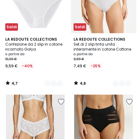
Saldi
Saldi
4,7
4,6
4
LA REDOUTE COLLECTIONS
3
LA REDOUTE COLLECTIONS
/ 5
/ 5
Confezione da 2 slip in cotone
Set di 2 slip tinta unita
Colori
Colori
ricamato Galya
interamente in cotone Cottone
a partire da
a partire da
15,99 €
9,99 €
9,59 €
-40%
7,49 €
-25%
4,7
4,6
/
/
5
5