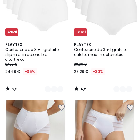
Saldi
Saldi
3,9
4,5
3
PLAYTEX
3
PLAYTEX
/ 5
/ 5
Confezione da 3 + 1 gratuito
Confezione da 3 + 1 gratuito
Colori
Colori
slip midi in cotone bio
culotte maxi in cotone bio
a partire da
37,99 €
38,99 €
24,69 €
-35%
27,29 €
-30%
3,9
4,5
/
/
5
5