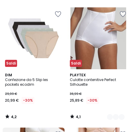
5
5
Saldi
Saldi
4,2
4,1
DIM
3
PLAYTEX
/ 5
/ 5
Confezione da 5 Slip les
Culotte contenitive Perfect
Colori
pockets ecodim
Silhouette
29,99 €
36,99 €
20,99 €
-30%
25,89 €
-30%
4,2
4,1
/
/
5
5