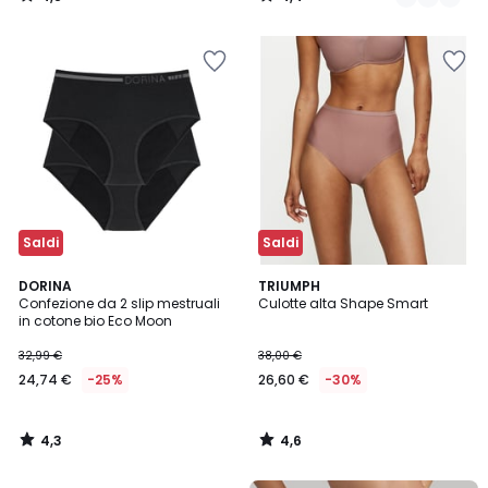
/
/
5
5
Saldi
Saldi
4,3
4,6
DORINA
TRIUMPH
/ 5
/ 5
Confezione da 2 slip mestruali
Culotte alta Shape Smart
in cotone bio Eco Moon
32,99 €
38,00 €
24,74 €
-25%
26,60 €
-30%
4,3
4,6
/
/
5
5