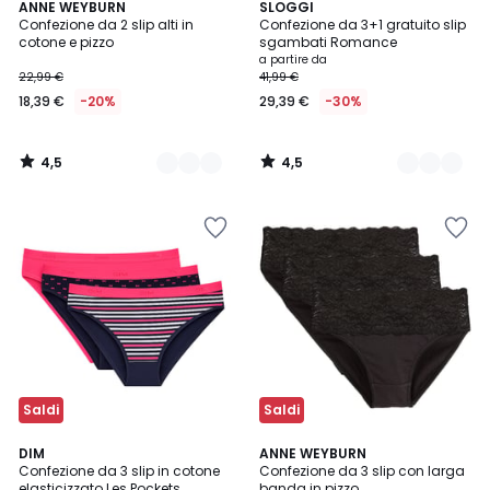
4,5
4,5
2
ANNE WEYBURN
2
SLOGGI
/ 5
/ 5
Confezione da 2 slip alti in
Confezione da 3+1 gratuito slip
Colori
Colori
cotone e pizzo
sgambati Romance
a partire da
22,99 €
41,99 €
18,39 €
-20%
29,39 €
-30%
4,5
4,5
/
/
5
5
Saldi
Saldi
4,3
4,6
4
DIM
ANNE WEYBURN
/ 5
/ 5
Confezione da 3 slip in cotone
Confezione da 3 slip con larga
Colori
elasticizzato Les Pockets
banda in pizzo