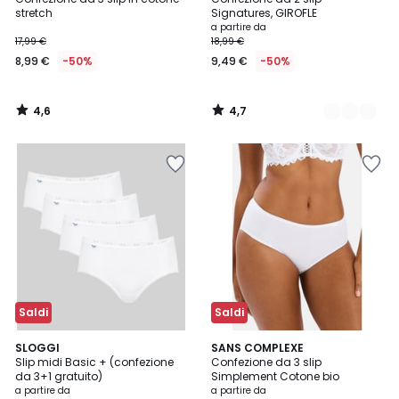
Colori
stretch
Signatures, GIROFLE
a partire da
17,99 €
18,99 €
8,99 €
-50%
9,49 €
-50%
4,6
4,7
/
/
5
5
Saldi
Saldi
4,6
4
3
SLOGGI
3
SANS COMPLEXE
/ 5
/
Slip midi Basic + (confezione
Confezione da 3 slip
Colori
Colori
5
da 3+1 gratuito)
Simplement Cotone bio
a partire da
a partire da