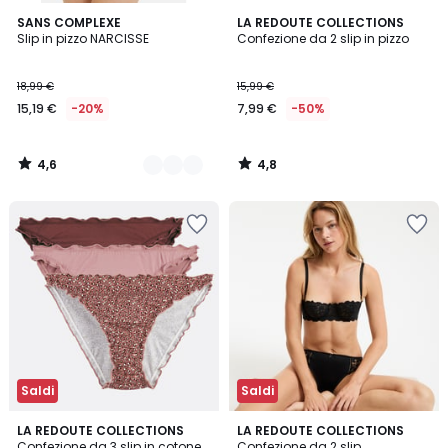
4,6
4,8
2
SANS COMPLEXE
LA REDOUTE COLLECTIONS
/ 5
/ 5
Slip in pizzo NARCISSE
Confezione da 2 slip in pizzo
Colori
18,99 €
15,99 €
15,19 €
-20%
7,99 €
-50%
4,6
4,8
/
/
5
5
Saldi
Saldi
4,6
4,7
LA REDOUTE COLLECTIONS
4
LA REDOUTE COLLECTIONS
/ 5
/ 5
Confezione da 3 slip in cotone
Confezione da 2 slip