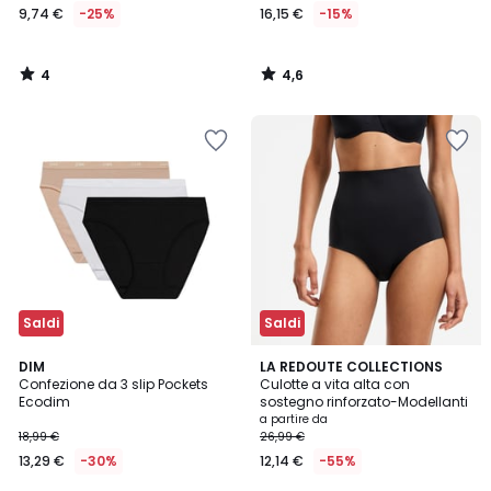
9,74 €
-25%
16,15 €
-15%
4
4,6
/
/
5
5
Saldi
Saldi
4,3
3,7
5
DIM
2
LA REDOUTE COLLECTIONS
/ 5
/ 5
Confezione da 3 slip Pockets
Culotte a vita alta con
Colori
Colori
Ecodim
sostegno rinforzato-Modellanti
a partire da
18,99 €
26,99 €
13,29 €
-30%
12,14 €
-55%