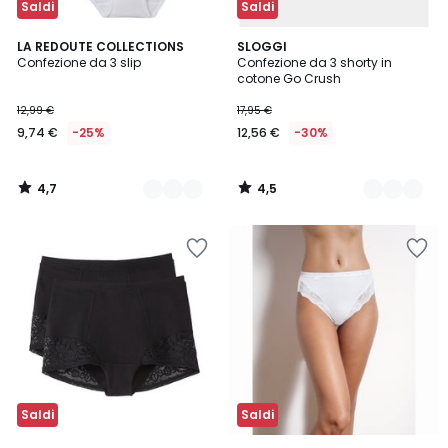
Saldi
Saldi
4,7
4,5
2
LA REDOUTE COLLECTIONS
2
SLOGGI
/ 5
/ 5
Confezione da 3 slip
Confezione da 3 shorty in
Colori
Colori
cotone Go Crush
12,99 €
17,95 €
9,74 €
-25%
12,56 €
-30%
4,7
4,5
/
/
5
5
Saldi
Saldi