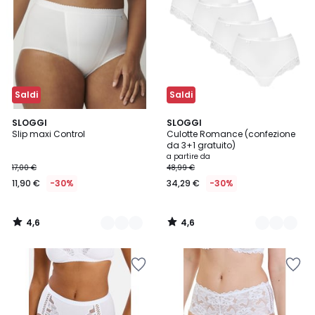
Saldi
Saldi
4,6
4,6
2
SLOGGI
2
SLOGGI
/ 5
/ 5
Slip maxi Control
Culotte Romance (confezione
Colori
Colori
da 3+1 gratuito)
a partire da
17,00 €
48,99 €
11,90 €
-30%
34,29 €
-30%
4,6
4,6
/
/
5
5