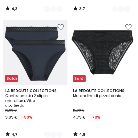
4,3
3,7
/
/
5
5
Saldi
Saldi
4,7
4,9
3
LA REDOUTE COLLECTIONS
LA REDOUTE COLLECTIONS
/ 5
/ 5
Confezione da 2 slip in
Mutandine di pizzo Léonie
Colori
microfibra, Vikie
a partire da
19,99 €
15,99 €
9,99 €
-50%
4,79 €
-70%
4,7
4,9
/
/