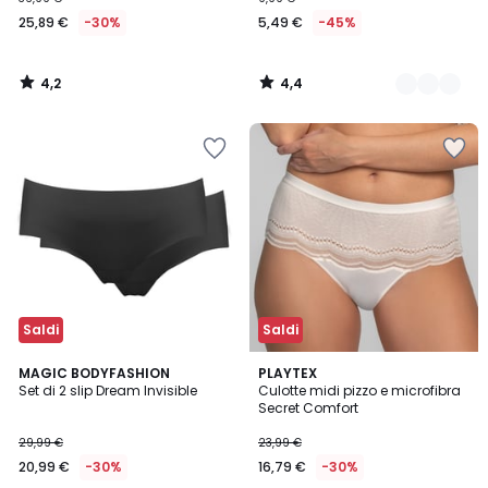
25,89 €
-30%
5,49 €
-45%
4,2
4,4
/
/
5
5
Saldi
Saldi
4,2
4,7
2
MAGIC BODYFASHION
PLAYTEX
/ 5
/ 5
Set di 2 slip Dream Invisible
Culotte midi pizzo e microfibra
Colori
Secret Comfort
29,99 €
23,99 €
20,99 €
-30%
16,79 €
-30%