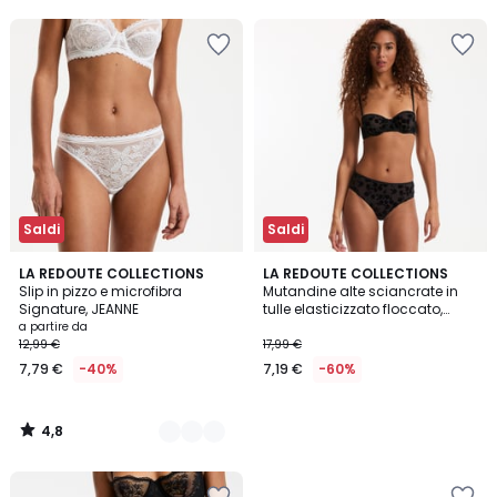
5
5
50%
di
sconto
applicato.
Saldi
Saldi
4,8
5
LA REDOUTE COLLECTIONS
LA REDOUTE COLLECTIONS
/ 5
Slip in pizzo e microfibra
Mutandine alte sciancrate in
Colori
Signature, JEANNE
tulle elasticizzato floccato,
DAHLIA
a partire da
12,99 €
17,99 €
7,79 €
-40%
7,19 €
-60%
4,8
/
5