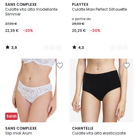
3,9
4,3
2
SANS COMPLEXE
2
PLAYTEX
/ 5
/ 5
Culotte vita alta modellante
Culotte Maxi Perfect Silhouette
Colori
Colori
Slimmer
a partire da
27,99 €
28,99 €
22,39 €
-20%
20,29 €
-30%
3,9
4,3
/
/
5
5
Saldi
4,8
4,6
2
SANS COMPLEXE
CHANTELLE
/ 5
/ 5
Slip midi Arum
Culotte vita alta elasticizzate
Colori