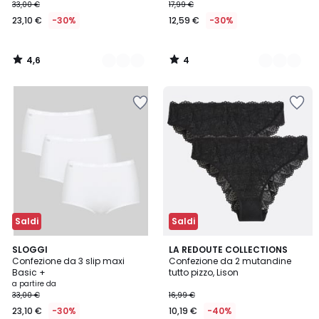
33,00 €
17,99 €
23,10 €
-30%
12,59 €
-30%
4,6
4
/
/
5
5
Saldi
Saldi
4,5
4,8
3
SLOGGI
3
LA REDOUTE COLLECTIONS
/ 5
/ 5
Confezione da 3 slip maxi
Confezione da 2 mutandine
Colori
Colori
Basic +
tutto pizzo, Lison
a partire da
33,00 €
16,99 €
23,10 €
-30%
10,19 €
-40%