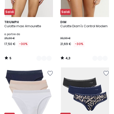
Saldi
Saldi
5
4,3
3
TRIUMPH
2
DIM
/
/ 5
Culotte maxi Amourette
Culotte Diam's Control Modern
Colori
Colori
5
a partire da
25,00 €
30,99 €
17,50 €
-30%
21,69 €
-30%
5
4,3
/
/
5
5