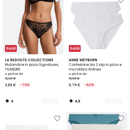
Saldi
Saldi
4
4,6
3
LA REDOUTE COLLECTIONS
6
ANNE WEYBURN
/
/ 5
Mutandine in pizzo Signatures,
Confezione da 2 slip in pizzo e
Colori
Colori
5
YSANDRE
microfibra Anthea
a partire da
a partire da
12,99 €
16,99 €
3,89 €
-70%
6,79 €
-60%
4
4,6
/
/
5
5