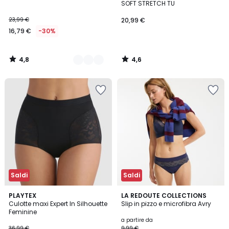
SOFT STRETCH TU
23,99 €
20,99 €
16,79 €
-30%
4,8
4,6
/
/
5
5
Saldi
Saldi
4,2
4,4
PLAYTEX
3
LA REDOUTE COLLECTIONS
/ 5
/ 5
Culotte maxi Expert In Silhouette
Slip in pizzo e microfibra Avry
Colori
Feminine
a partire da
36,99 €
9,99 €