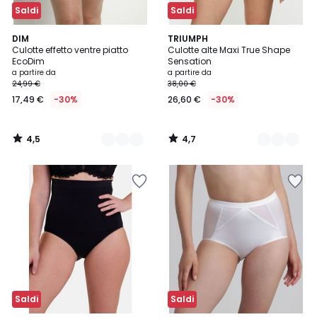
Saldi
Saldi
4,5
4,7
3
DIM
3
TRIUMPH
/ 5
/ 5
Culotte effetto ventre piatto
Culotte alte Maxi True Shape
Colori
Colori
EcoDim
Sensation
a partire da
a partire da
24,99 €
38,00 €
17,49 €
-30%
26,60 €
-30%
4,5
4,7
/
/
5
5
Saldi
Saldi