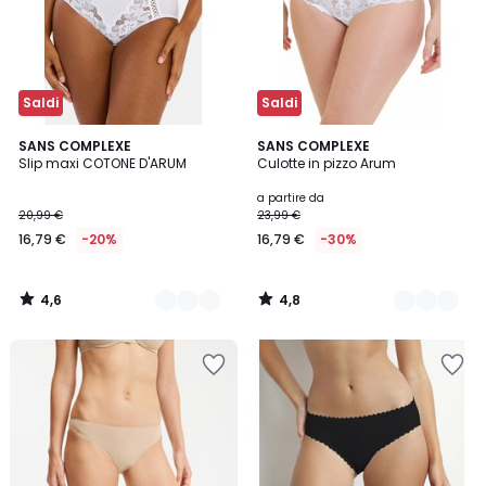
Saldi
Saldi
4,6
4,8
2
SANS COMPLEXE
3
SANS COMPLEXE
/ 5
/ 5
Slip maxi COTONE D'ARUM
Culotte in pizzo Arum
Colori
Colori
a partire da
20,99 €
23,99 €
16,79 €
-20%
16,79 €
-30%
4,6
4,8
/
/
5
5