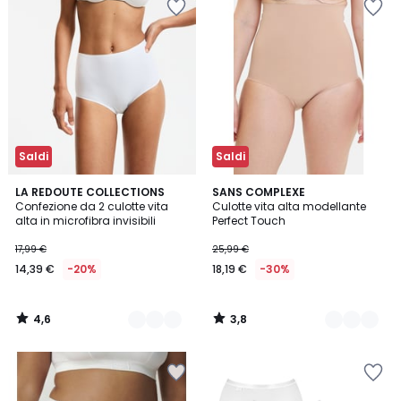
Saldi
Saldi
4,6
3,8
3
LA REDOUTE COLLECTIONS
2
SANS COMPLEXE
/ 5
/ 5
Confezione da 2 culotte vita
Culotte vita alta modellante
Colori
Colori
alta in microfibra invisibili
Perfect Touch
17,99 €
25,99 €
14,39 €
-20%
18,19 €
-30%
4,6
3,8
/
/
5
5