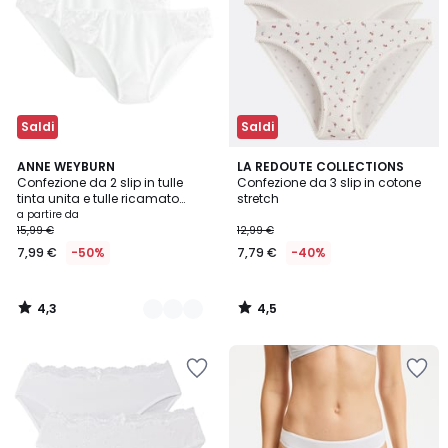
Saldi
Saldi
4,3
4,5
5
ANNE WEYBURN
LA REDOUTE COLLECTIONS
/ 5
/ 5
Confezione da 2 slip in tulle
Confezione da 3 slip in cotone
Colori
tinta unita e tulle ricamato
stretch
Lyssa
a partire da
15,99 €
12,99 €
7,99 €
-50%
7,79 €
-40%
4,3
4,5
/
/
5
5