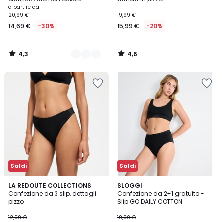
a partire da
20,99 €
19,99 €
14,69 €
-30%
15,99 €
-20%
4,3
4,6
/
/
5
5
Saldi
Saldi
4
4,6
LA REDOUTE COLLECTIONS
SLOGGI
/
/ 5
Confezione da 3 slip, dettagli
Confezione da 2+1 gratuito -
5
pizzo
Slip GO DAILY COTTON
12,99 €
19,00 €