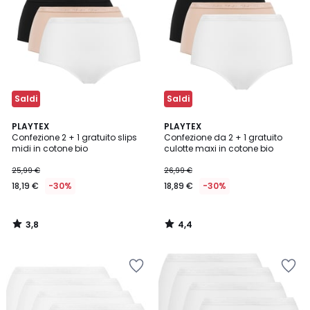
Saldi
Saldi
3,8
4,4
PLAYTEX
PLAYTEX
/ 5
/ 5
Confezione 2 + 1 gratuito slips
Confezione da 2 + 1 gratuito
midi in cotone bio
culotte maxi in cotone bio
25,99 €
26,99 €
18,19 €
-30%
18,89 €
-30%
3,8
4,4
/
/
5
5