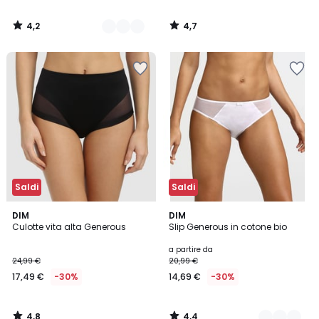
4,2
4,7
/
/
5
5
Saldi
Saldi
4,8
4,4
DIM
2
DIM
/ 5
/ 5
Culotte vita alta Generous
Slip Generous in cotone bio
Colori
a partire da
24,99 €
20,99 €
17,49 €
-30%
14,69 €
-30%
4,8
4,4