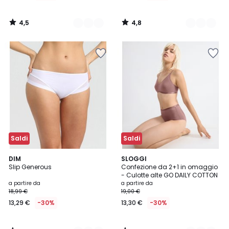
4,5
4,8
/
/
5
5
Saldi
Saldi
4,4
4,7
7
DIM
3
SLOGGI
/ 5
/ 5
Slip Generous
Confezione da 2+1 in omaggio
Colori
Colori
- Culotte alte GO DAILY COTTON
a partire da
a partire da
18,99 €
19,00 €
13,29 €
-30%
13,30 €
-30%