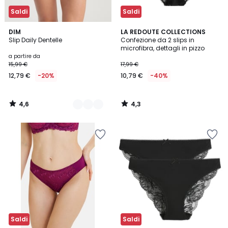
Saldi
Saldi
4,6
4,3
4
DIM
LA REDOUTE COLLECTIONS
/ 5
/ 5
Slip Daily Dentelle
Confezione da 2 slips in
Colori
microfibra, dettagli in pizzo
a partire da
15,99 €
17,99 €
12,79 €
-20%
10,79 €
-40%
4,6
4,3
/
/
5
5
Saldi
Saldi