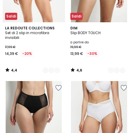
Saldi
Saldi
4,4
4,6
2
LA REDOUTE COLLECTIONS
3
DIM
/ 5
/ 5
Set di 2 slip in microfibra
Slip BODY TOUCH
Colori
Colori
invisibili
a partire da
17,99 €
19,99 €
14,39 €
-20%
13,99 €
-30%
4,4
4,6
/
/
5
5