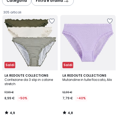
Categoria
Filtra e ordina
gauche
droite
305 articoli
Saldi
Saldi
4,9
4,8
LA REDOUTE COLLECTIONS
LA REDOUTE COLLECTIONS
/ 5
/ 5
Confezione da 3 slip in cotone
Mutandine in tulle floccato, Alix
stretch
8,99
17,99 €
12,99 €
€
8,99 €
-50%
7,79 €
-40%
Invece
di
17,99
4,9
4,8
€
/
/