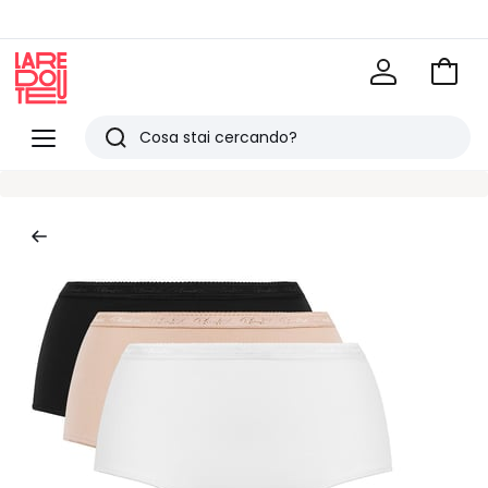
Vai
al
La
carrel
Redoute
Menu
Ricerca
Ultimi
articoli
visti