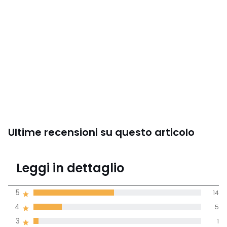
Ultime recensioni su questo articolo
3,8
Leggi in dettaglio
(29 recensioni)
di media tenendo
5
14
conto di tutti i
4
5
paesi
3
1