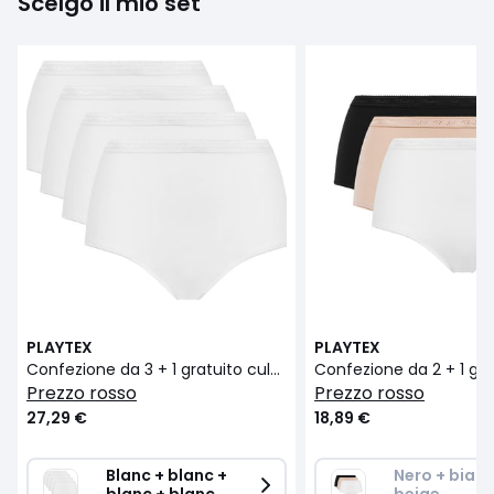
Scelgo il mio set
PLAYTEX
PLAYTEX
Confezione da 3 + 1 gratuito culotte maxi in cotone bio
prezzo rosso
prezzo rosso
27,29 €
18,89 €
Blanc + blanc + 
Nero + bianc
blanc + blanc
beige