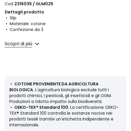
Cod
2316035 / GLM026
Dettagli prodotto
• Slip
• Materiale: cotone
• Confezione da 3
Composizione e Manutenzione
Scopri di più
• 95% cotone, 5% elastan
• Per la manutenzione, si prega di fare riferimento alle
indicazioni riportate sull'etichetta del prodotto
Colori
Nero + bianco + beige
•
COTONE PROVENIENTE DA AGRICOLTURA
Taglie
44 (IT) - 40 (FR), 46 (IT) - 42 (FR), 48 (IT) - 44
BIOLOGICA
. L'agricoltura biologica esclude tutti i
(FR), 50 (IT) - 46 (FR), 52 (IT) - 48 (FR), 54 (IT) - 50 (FR),
prodotti chimici, i pesticidi, gli insetticidi e gli OGM.
56 (IT) - 52 (FR), 58 (IT) - 54 (FR)
Produzioni a ridotto impatto sulla biodiversità.
•
OEKO-TEX® Standard 100
. La certificazione OEKO-
TEX® Standard 100 controlla le sostanze nocive nei
prodotti tessili tramite un'etichetta indipendente e
internazionale.