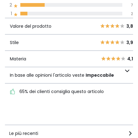
Recensione 100% verificata,
2
7
La Redoute si impegna
1
2
Valore del
5
14
3,8
prodotto
4
5
Valore del prodotto
3,8
3
1
Stile
3,9
2
Stile
3,9
7
1
2
Materia
4,1
Materia
4,1
In base alle opinioni
l'articolo veste
In base alle opinioni l'articolo veste
Impeccabile
Impeccabile
65% dei clienti consiglia questo articolo
65% dei clienti consiglia
questo articolo
Vedi i dettagli delle recensioni
Le più recenti