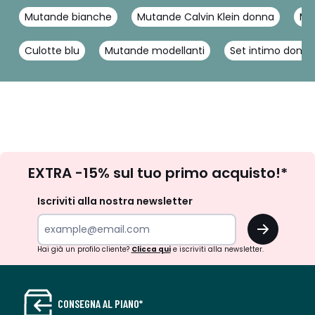
Mutande bianche
Mutande Calvin Klein donna
Mut
Culotte blu
Mutande modellanti
Set intimo donna
Iscrizione
EXTRA -15% sul tuo primo acquisto!*
newsletter
Iscriviti alla nostra newsletter
OK
Hai già un profilo cliente?
Clicca qui
e iscriviti alla newsletter.
CONSEGNA AL PIANO*