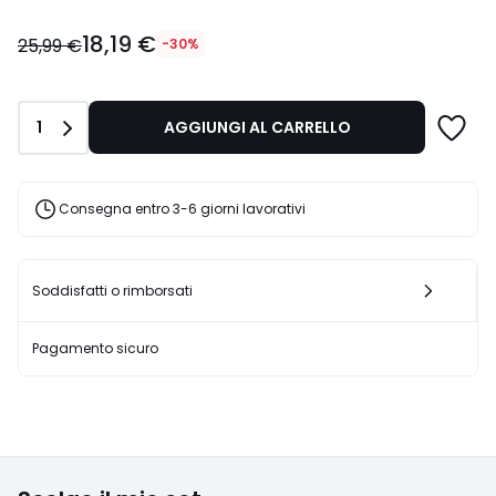
18,19
18,19 €
€
25,99 €
-30%
Invece
di
25,99
Quantità
1
AGGIUNGI AL CARRELLO
€
30%
di
sconto
Consegna entro 3-6 giorni lavorativi
applicato.
Soddisfatti o rimborsati
Pagamento sicuro