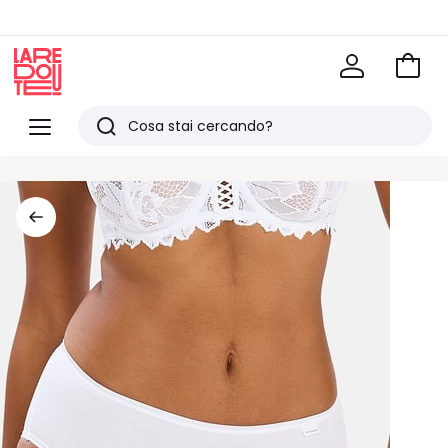
Vai
al
La
carrel
Redoute
Menu
Ricerca
Ultimi
articoli
visti