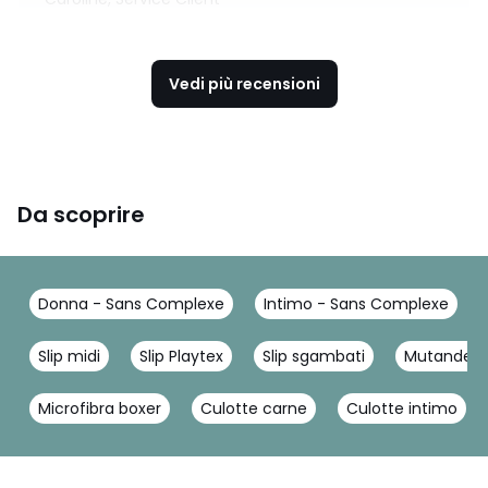
Vedi più recensioni
Da scoprire
Donna - Sans Complexe
Intimo - Sans Complexe
Slip midi
Slip Playtex
Slip sgambati
Mutande Ca
Microfibra boxer
Culotte carne
Culotte intimo