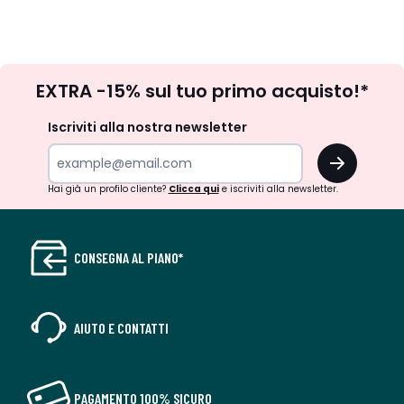
Iscrizione
EXTRA -15% sul tuo primo acquisto!*
newsletter
Iscriviti alla nostra newsletter
OK
Hai già un profilo cliente?
Clicca qui
e iscriviti alla newsletter.
CONSEGNA AL PIANO*
AIUTO E CONTATTI
PAGAMENTO 100% SICURO