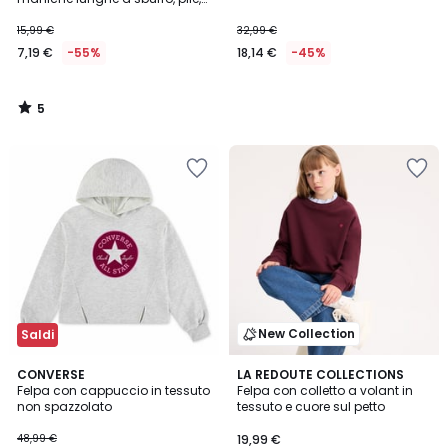
testo stampato sul davanti
15,99 €
32,99 €
7,19 €
-55%
18,14 €
-45%
5
/
5
New Collection
Saldi
CONVERSE
LA REDOUTE COLLECTIONS
Felpa con cappuccio in tessuto
Felpa con colletto a volant in
non spazzolato
tessuto e cuore sul petto
48,99 €
19,99 €