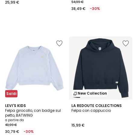
25,99 €
54,99 €
38,49 €
-30%
New Collection
Saldi
LEVI'S KIDS
3
LA REDOUTE COLLECTIONS
Felpa girocollo, con badge sul
Felpa con cappuccio
Colori
petto, BATWING
a partire da
43,99 €
15,99 €
30,79 €
-30%