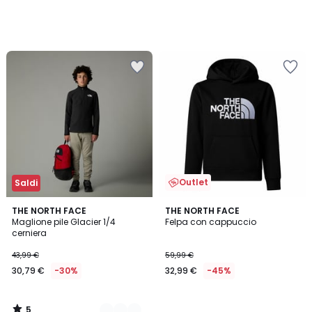
Outlet
Saldi
5
2
THE NORTH FACE
THE NORTH FACE
/
Maglione pile Glacier 1/4
Felpa con cappuccio
Colori
5
cerniera
43,99 €
59,99 €
30,79 €
-30%
32,99 €
-45%
5