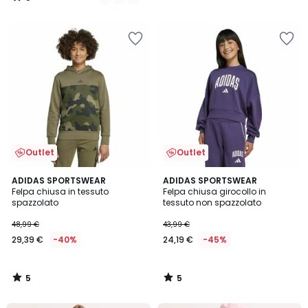
/
5
Outlet
Outlet
5
5
ADIDAS SPORTSWEAR
ADIDAS SPORTSWEAR
/
/
Felpa chiusa in tessuto
Felpa chiusa girocollo in
5
5
spazzolato
tessuto non spazzolato
48,99 €
43,99 €
29,39 €
-40%
24,19 €
-45%
5
5
/
/
5
5