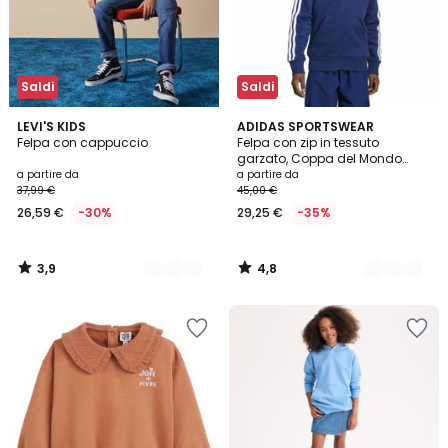
Saldi
Saldi
3,9
4,8
2
LEVI'S KIDS
2
ADIDAS SPORTSWEAR
/ 5
/ 5
Felpa con cappuccio
Felpa con zip in tessuto
Colori
Colori
garzato, Coppa del Mondo
2026
a partire da
a partire da
37,99 €
45,00 €
26,59 €
-30%
29,25 €
-35%
3,9
4,8
/
/
5
5