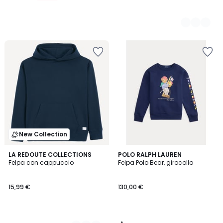
New Collection
5
5
LA REDOUTE COLLECTIONS
POLO RALPH LAUREN
/
Felpa con cappuccio
Felpa Polo Bear, girocollo
Colori
5
15,99 €
130,00 €