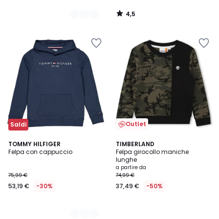
4,5
/
5
Outlet
Saldi
2
TOMMY HILFIGER
TIMBERLAND
Felpa con cappuccio
Felpa girocollo maniche
Colori
lunghe
a partire da
75,99 €
74,99 €
53,19 €
-30%
37,49 €
-50%