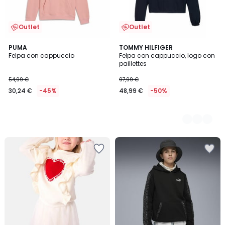
Outlet
Outlet
PUMA
2
TOMMY HILFIGER
Felpa con cappuccio
Felpa con cappuccio, logo con
Colori
paillettes
54,99 €
97,99 €
30,24 €
-45%
48,99 €
-50%