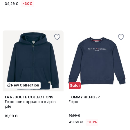
34,29 €
-30%
New Collection
Saldi
4,5
4
LA REDOUTE COLLECTIONS
TOMMY HILFIGER
/ 5
Felpa con cappuccio e zip in
Felpa
Colori
pile
19,99 €
70,99 €
49,69 €
-30%