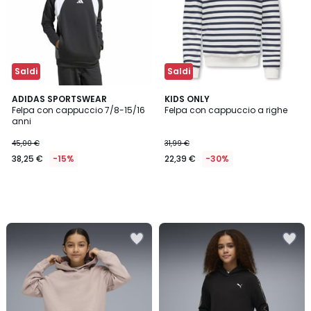
Saldi
Saldi
ADIDAS SPORTSWEAR
KIDS ONLY
Felpa con cappuccio 7/8-15/16
Felpa con cappuccio a righe
anni
45,00 €
31,99 €
38,25 €
-15%
22,39 €
-30%