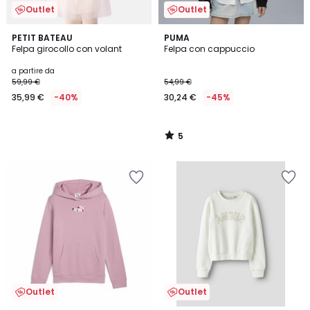
Outlet
Outlet
5
PETIT BATEAU
PUMA
/
Felpa girocollo con volant
Felpa con cappuccio
5
a partire da
59,99 €
54,99 €
35,99 €
-40%
30,24 €
-45%
5
/
5
Outlet
Outlet