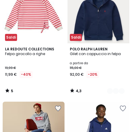
Saldi
Saldi
5
4,3
LA REDOUTE COLLECTIONS
2
POLO RALPH LAUREN
/
/ 5
Felpa girocollo a righe
Gilet con cappuccio in felpa
Colori
5
a partire da
19,99 €
115,00 €
11,99 €
-40%
92,00 €
-20%
5
4,3
/
/
5
5