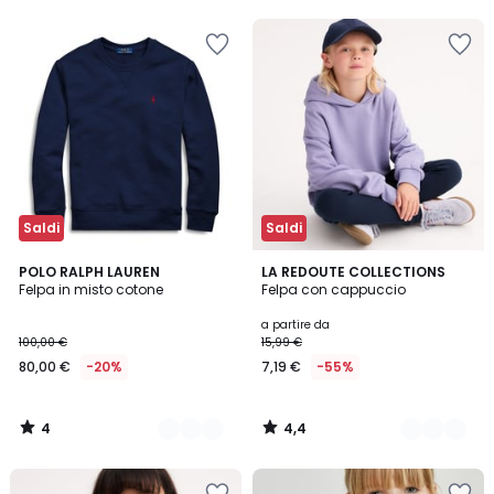
5
5
Invece
di
9,99
€
50%
di
sconto
applicato.
Saldi
Saldi
4
4,4
3
POLO RALPH LAUREN
2
LA REDOUTE COLLECTIONS
/
/ 5
Felpa in misto cotone
Felpa con cappuccio
Colori
Colori
5
a partire da
100,00 €
15,99 €
80,00 €
-20%
7,19 €
-55%
4
4,4
/
/
5
5