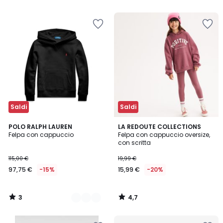
Saldi
Saldi
3
4,7
2
POLO RALPH LAUREN
LA REDOUTE COLLECTIONS
/
/ 5
Felpa con cappuccio
Felpa con cappuccio oversize,
Colori
5
con scritta
115,00 €
19,99 €
97,75 €
-15%
15,99 €
-20%
3
4,7
/
/
5
5