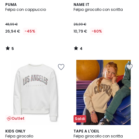
5
4
PUMA
NAME IT
/
/
Felpa con cappuccio
Felpa girocollo con scritta
5
5
48,99 €
26,99 €
26,94 €
-45%
10,79 €
-60%
5
4
/
/
5
5
Outlet
Saldi
5
2
KIDS ONLY
2
TAPE A L'OEIL
/
Felpa girocollo
Felpa girocollo con scritta
Colori
Colori