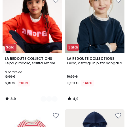
Saldi
Saldi
3,9
4,9
2
LA REDOUTE COLLECTIONS
LA REDOUTE COLLECTIONS
/ 5
/ 5
Felpa girocollo, scritta Amore
Felpa, dettagli in pizzo sangallo
Colori
a partire da
12,99 €
19,99 €
5,19 €
-60%
11,99 €
-40%
3,9
4,9
/
/
5
5