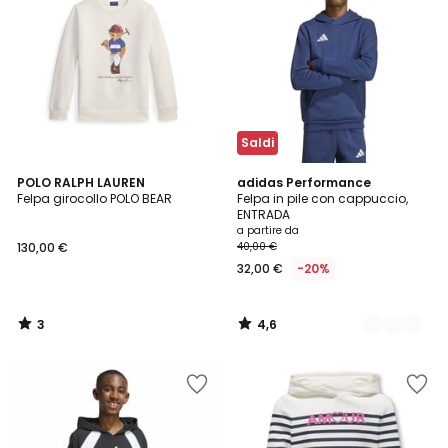
Saldi
3
4,6
POLO RALPH LAUREN
4
adidas Performance
/
/ 5
Felpa girocollo POLO BEAR
Felpa in pile con cappuccio,
Colori
5
ENTRADA
a partire da
130,00 €
40,00 €
32,00 €
-20%
3
4,6
/
/
5
5