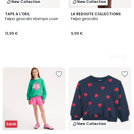
New Collection
New Collection
TAPE A L'OEIL
5
LA REDOUTE COLLECTIONS
Felpa girocollo stampa cuori
Felpa girocollo
Colori
13,99 €
9,99 €
New Collection
Saldi