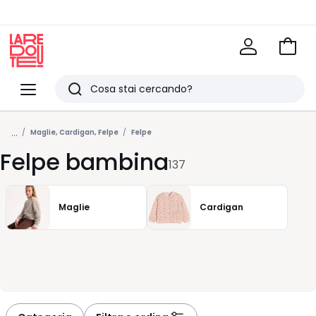
Vai
al
La
carrel
Redoute
Menu
Ricerca
Ultimi
...
articoli
Maglie, Cardigan, Felpe
Felpe
Felpe bambina
visti
137
Maglie
Cardigan