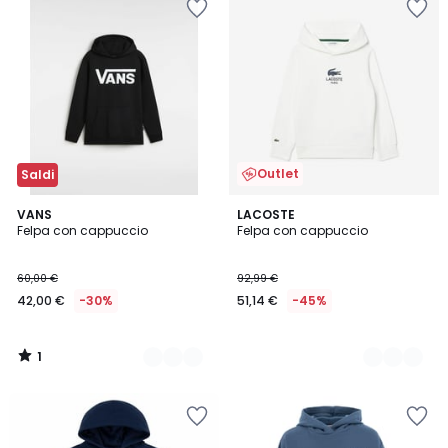
Outlet
Saldi
1
2
VANS
2
LACOSTE
/
Felpa con cappuccio
Felpa con cappuccio
Colori
Colori
5
60,00 €
92,99 €
42,00 €
-30%
51,14 €
-45%
1
/
5