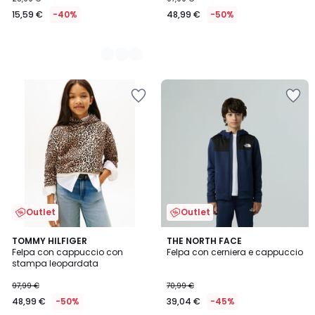
15,59 €
-40%
48,99 €
-50%
Outlet
Outlet
TOMMY HILFIGER
THE NORTH FACE
Felpa con cappuccio con
Felpa con cerniera e cappuccio
stampa leopardata
97,99 €
70,99 €
48,99 €
-50%
39,04 €
-45%