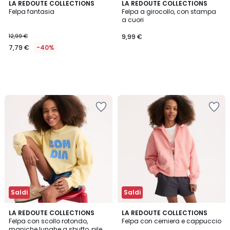
LA REDOUTE COLLECTIONS
LA REDOUTE COLLECTIONS
Felpa fantasia
Felpa a girocollo, con stampa
a cuori
12,99 €
9,99 €
7,79 €
-40%
Saldi
Saldi
5
LA REDOUTE COLLECTIONS
LA REDOUTE COLLECTIONS
/
Felpa con scollo rotondo,
Felpa con cerniera e cappuccio
5
maniche lunghe a sbuffo, pile,