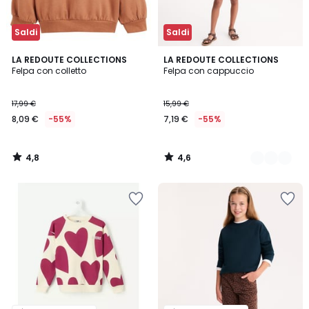
Saldi
Saldi
4,8
4,6
LA REDOUTE COLLECTIONS
2
LA REDOUTE COLLECTIONS
/ 5
/ 5
Felpa con colletto
Felpa con cappuccio
Colori
17,99 €
15,99 €
8,09 €
-55%
7,19 €
-55%
4,8
4,6
/
/
5
5