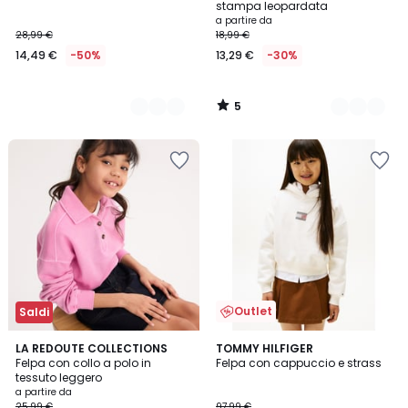
5
stampa leopardata
a partire da
28,99 €
18,99 €
14,49 €
-50%
13,29 €
-30%
5
/
5
Outlet
Saldi
2
LA REDOUTE COLLECTIONS
TOMMY HILFIGER
Felpa con collo a polo in
Felpa con cappuccio e strass
Colori
tessuto leggero
a partire da
25,99 €
97,99 €