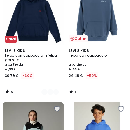
Outlet
Saldi
5
1
2
LEVI'S KIDS
LEVI'S KIDS
/
/
Felpa con cappuccio in felpa
Felpa con cappuccio
Colori
5
5
garzata
a partire da
a partire da
43,99 €
48,99 €
30,79 €
-30%
24,49 €
-50%
5
1
/
/
5
5