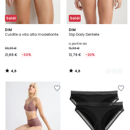
Saldi
Saldi
4,6
4,6
DIM
4
DIM
/ 5
/ 5
Culotte a vita alta modellante
Slip Daily Dentelle
Colori
a partire da
30,99 €
15,99 €
21,69 €
-30%
12,79 €
-20%
4,6
4,6
/
/
5
5