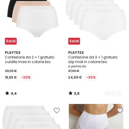
Saldi
Saldi
4,4
3,9
PLAYTEX
3
PLAYTEX
/ 5
/ 5
Confezione da 2 + 1 gratuito
Confezione da 3 + 1 gratuito
Colori
culotte maxi in cotone bio
slip midi in cotone bio
a partire da
26,99 €
37,99 €
18,89 €
-30%
24,69 €
-35%
4,4
3,9
/
/
5
5