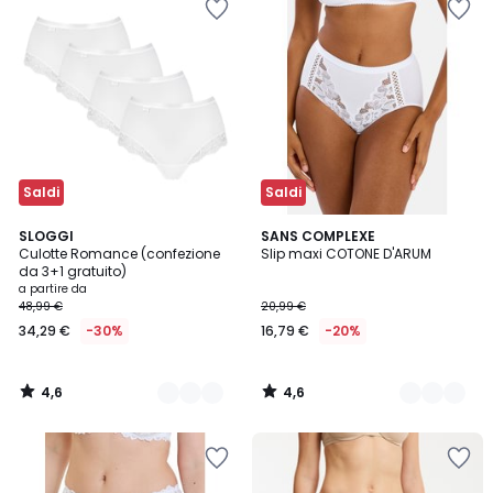
Saldi
Saldi
4,6
4,6
2
SLOGGI
2
SANS COMPLEXE
/ 5
/ 5
Culotte Romance (confezione
Slip maxi COTONE D'ARUM
Colori
Colori
da 3+1 gratuito)
a partire da
48,99 €
20,99 €
34,29 €
-30%
16,79 €
-20%
4,6
4,6
/
/
5
5