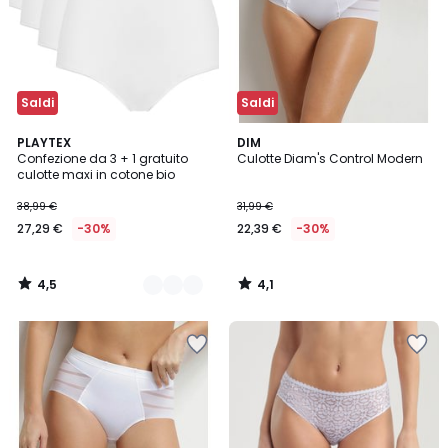
Saldi
Saldi
4,5
4,1
3
PLAYTEX
DIM
/ 5
/ 5
Confezione da 3 + 1 gratuito
Culotte Diam's Control Modern
Colori
culotte maxi in cotone bio
38,99 €
31,99 €
27,29 €
-30%
22,39 €
-30%
4,5
4,1
/
/
5
5