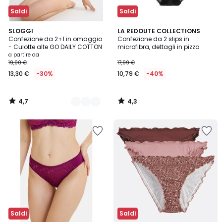
Saldi
Saldi
4,7
4,3
4
SLOGGI
LA REDOUTE COLLECTIONS
/ 5
/ 5
Confezione da 2+1 in omaggio
Confezione da 2 slips in
Colori
- Culotte alte GO DAILY COTTON
microfibra, dettagli in pizzo
a partire da
19,00 €
17,99 €
13,30 €
-30%
10,79 €
-40%
4,7
4,3
/
/
5
5
Saldi
Saldi