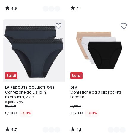
4,6
4
/
/
5
5
Saldi
Saldi
4,7
4,1
3
LA REDOUTE COLLECTIONS
5
DIM
/ 5
/ 5
Confezione da 2 slip in
Confezione da 3 slip Pockets
Colori
Colori
microfibra, Vikie
Ecodim
a partire da
19,99 €
18,99 €
9,99 €
-50%
13,29 €
-30%
4,7
4,1
/
/