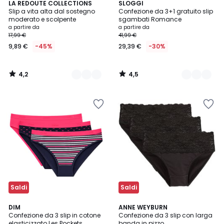
4,2
4,5
2
LA REDOUTE COLLECTIONS
2
SLOGGI
/ 5
/ 5
Slip a vita alta dal sostegno
Confezione da 3+1 gratuito slip
Colori
Colori
moderato e scolpente
sgambati Romance
a partire da
a partire da
17,99 €
41,99 €
9,89 €
-45%
29,39 €
-30%
4,2
4,5
/
/
5
5
Saldi
Saldi
4,3
4,6
4
DIM
ANNE WEYBURN
/ 5
/ 5
Confezione da 3 slip in cotone
Confezione da 3 slip con larga
Colori
elasticizzato Les Pockets
banda in pizzo