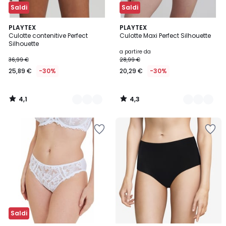
Saldi
Saldi
4,1
4,3
3
PLAYTEX
2
PLAYTEX
/ 5
/ 5
Culotte contenitive Perfect
Culotte Maxi Perfect Silhouette
Colori
Colori
Silhouette
a partire da
36,99 €
28,99 €
25,89 €
-30%
20,29 €
-30%
4,1
4,3
/
/
5
5
Saldi