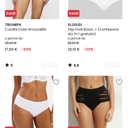
Saldi
Saldi
5
4,6
3
TRIUMPH
3
SLOGGI
/
/ 5
Culotte maxi Amourette
Slip midi Basic + (confezione
Colori
Colori
5
da 3+1 gratuito)
a partire da
a partire da
25,00 €
33,00 €
17,50 €
-30%
23,10 €
-30%
5
4,6
/
/
5
5