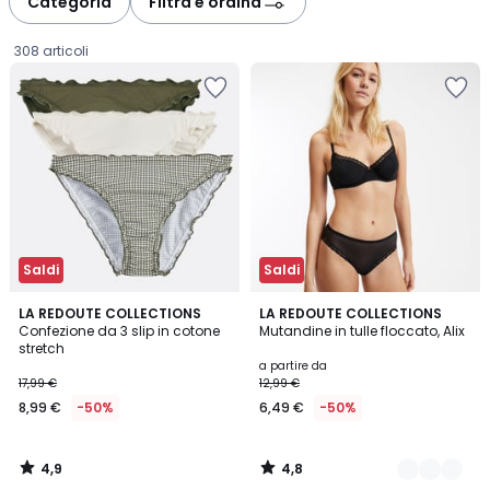
Categoria
Filtra e ordina
gauche
droite
308 articoli
Saldi
Saldi
4,9
4,8
LA REDOUTE COLLECTIONS
4
LA REDOUTE COLLECTIONS
/ 5
/ 5
Confezione da 3 slip in cotone
Mutandine in tulle floccato, Alix
Colori
stretch
8,99
a partire da
17,99 €
12,99 €
€
8,99 €
-50%
6,49 €
-50%
Invece
di
17,99
4,9
4,8
€
/
/