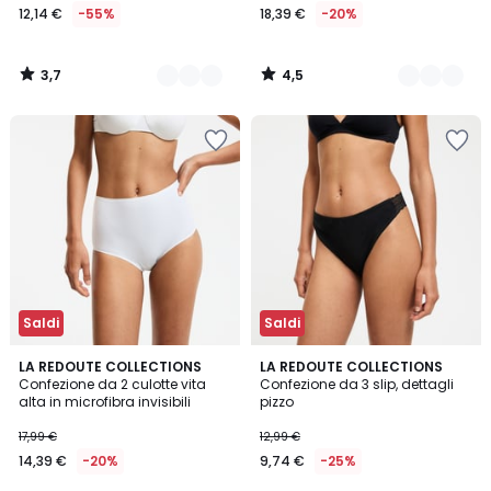
12,14 €
-55%
18,39 €
-20%
3,7
4,5
/
/
5
5
Saldi
Saldi
4,6
4
3
LA REDOUTE COLLECTIONS
LA REDOUTE COLLECTIONS
/ 5
/
Confezione da 2 culotte vita
Confezione da 3 slip, dettagli
Colori
5
alta in microfibra invisibili
pizzo
17,99 €
12,99 €
14,39 €
-20%
9,74 €
-25%