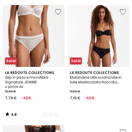
5
5
50%
di
sconto
applicato.
Saldi
Saldi
4,8
5
LA REDOUTE COLLECTIONS
LA REDOUTE COLLECTIONS
/ 5
Slip in pizzo e microfibra
Mutandine alte sciancrate in
Colori
Signature, JEANNE
tulle elasticizzato floccato,
DAHLIA
a partire da
12,99 €
17,99 €
7,79 €
-40%
7,19 €
-60%
4,8
/
5