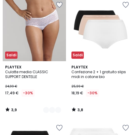
Saldi
Saldi
3,9
3,8
3
PLAYTEX
PLAYTEX
/ 5
/ 5
Culotte media CLASSIC
Confezione 2 + 1 gratuito slips
Colori
SUPPORT DENTELLE
midi in cotone bio
24,99 €
25,99 €
17,49 €
-30%
18,19 €
-30%
3,9
3,8
/
/
5
5