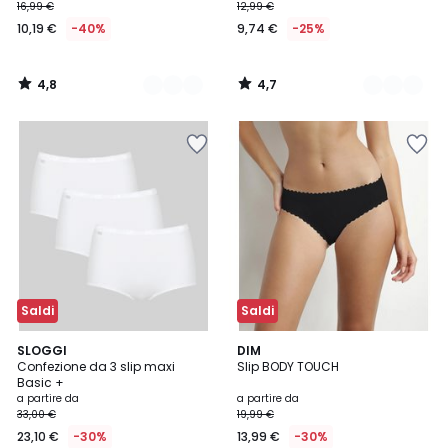
16,99 €
12,99 €
10,19 €
-40%
9,74 €
-25%
4,8
4,7
/
/
5
5
Saldi
Saldi
4,5
4,6
3
SLOGGI
4
DIM
/ 5
/ 5
Confezione da 3 slip maxi
Slip BODY TOUCH
Colori
Colori
Basic +
a partire da
a partire da
33,00 €
19,99 €
23,10 €
-30%
13,99 €
-30%