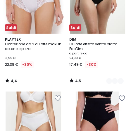
Saldi
Saldi
4,4
4,5
PLAYTEX
3
DIM
/ 5
/ 5
Confezione da 2 culotte maxi in
Culotte effetto ventre piatto
Colori
cotone e pizzo
EcoDim
a partire da
31,99 €
24,99 €
22,39 €
-30%
17,49 €
-30%
4,4
4,5
/
/
5
5