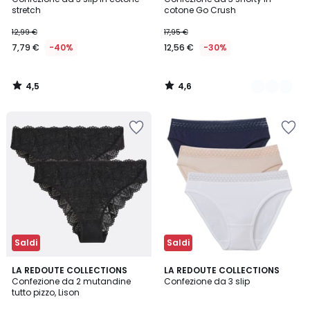
Colori
stretch
cotone Go Crush
12,99 €
17,95 €
7,79 €
-40%
12,56 €
-30%
4,5
4,6
/
/
5
5
Saldi
Saldi
4,8
4,7
3
LA REDOUTE COLLECTIONS
2
LA REDOUTE COLLECTIONS
/ 5
/ 5
Confezione da 2 mutandine
Confezione da 3 slip
Colori
Colori
tutto pizzo, Lison