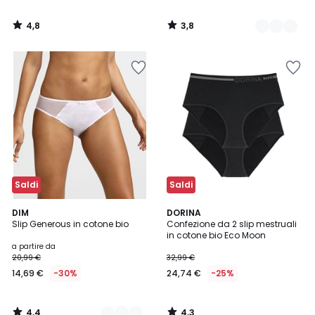
4,8
3,8
/
/
5
5
Saldi
Saldi
4,4
4,3
2
DIM
DORINA
/ 5
/ 5
Slip Generous in cotone bio
Confezione da 2 slip mestruali
Colori
in cotone bio Eco Moon
a partire da
20,99 €
32,99 €
14,69 €
-30%
24,74 €
-25%
4,4
4,3