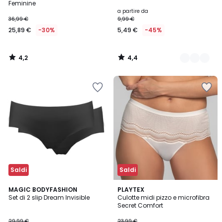
Feminine
a partire da
36,99 €
9,99 €
25,89 €
-30%
5,49 €
-45%
4,2
4,4
/
/
5
5
Saldi
Saldi
4,2
4,7
2
MAGIC BODYFASHION
PLAYTEX
/ 5
/ 5
Set di 2 slip Dream Invisible
Culotte midi pizzo e microfibra
Colori
Secret Comfort
29,99 €
23,99 €