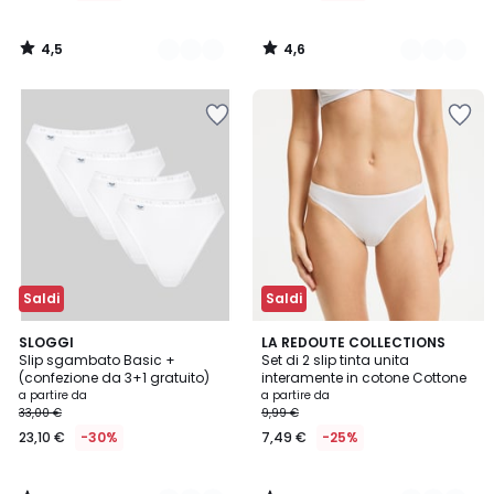
4,5
4,6
/
/
5
5
Saldi
Saldi
4,7
4,6
2
SLOGGI
3
LA REDOUTE COLLECTIONS
/ 5
/ 5
Slip sgambato Basic +
Set di 2 slip tinta unita
Colori
Colori
(confezione da 3+1 gratuito)
interamente in cotone Cottone
a partire da
a partire da
33,00 €
9,99 €
23,10 €
-30%
7,49 €
-25%