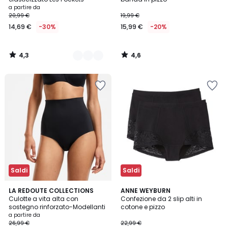
a partire da
20,99 €
19,99 €
14,69 €
-30%
15,99 €
-20%
4,3
4,6
/
/
5
5
Saldi
Saldi
3,7
4,5
2
LA REDOUTE COLLECTIONS
2
ANNE WEYBURN
/ 5
/ 5
Culotte a vita alta con
Confezione da 2 slip alti in
Colori
Colori
sostegno rinforzato-Modellanti
cotone e pizzo
a partire da
26,99 €
22,99 €