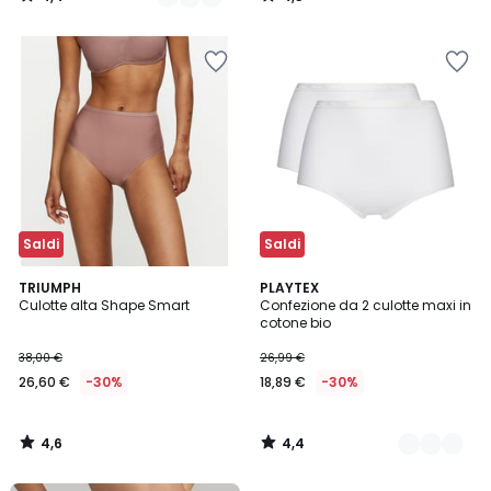
/
/
5
5
Saldi
Saldi
4,6
4,4
TRIUMPH
2
PLAYTEX
/ 5
/ 5
Culotte alta Shape Smart
Confezione da 2 culotte maxi in
Colori
cotone bio
38,00 €
26,99 €
26,60 €
-30%
18,89 €
-30%
4,6
4,4
/
/
5
5