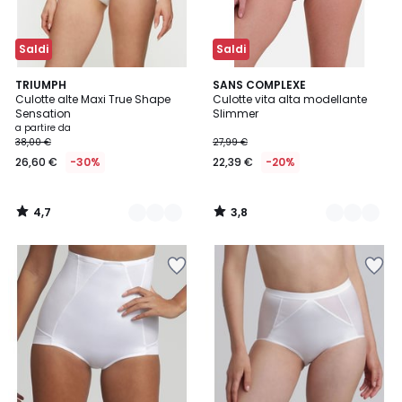
Saldi
Saldi
4,7
3,8
3
TRIUMPH
2
SANS COMPLEXE
/ 5
/ 5
Culotte alte Maxi True Shape
Culotte vita alta modellante
Colori
Colori
Sensation
Slimmer
a partire da
38,00 €
27,99 €
26,60 €
-30%
22,39 €
-20%
4,7
3,8
/
/
5
5