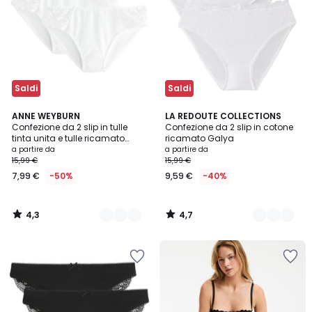
Saldi
Saldi
4,3
4,7
5
ANNE WEYBURN
4
LA REDOUTE COLLECTIONS
/ 5
/ 5
Confezione da 2 slip in tulle
Confezione da 2 slip in cotone
Colori
Colori
tinta unita e tulle ricamato
ricamato Galya
Lyssa
a partire da
a partire da
15,99 €
15,99 €
7,99 €
-50%
9,59 €
-40%
4,3
4,7
/
/
5
5