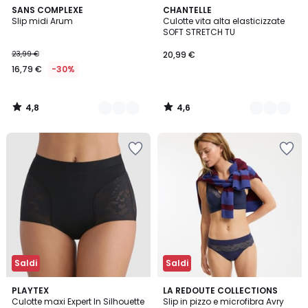
4,8
4,6
2
SANS COMPLEXE
2
CHANTELLE
/ 5
/ 5
Slip midi Arum
Culotte vita alta elasticizzate
Colori
Colori
SOFT STRETCH TU
23,99 €
20,99 €
16,79 €
-30%
4,8
4,6
/
/
5
5
Saldi
Saldi
4,2
4,4
PLAYTEX
3
LA REDOUTE COLLECTIONS
/ 5
/ 5
Culotte maxi Expert In Silhouette
Slip in pizzo e microfibra Avry
Colori