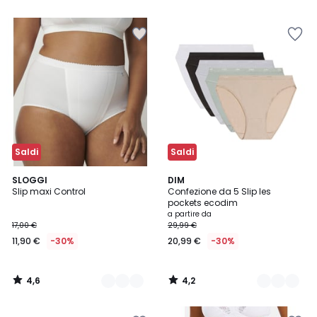
5
5
Saldi
Saldi
4,6
4,2
2
SLOGGI
2
DIM
/ 5
/ 5
Slip maxi Control
Confezione da 5 Slip les
Colori
Colori
pockets ecodim
a partire da
17,00 €
29,99 €
11,90 €
-30%
20,99 €
-30%
4,6
4,2
/
/
5
5