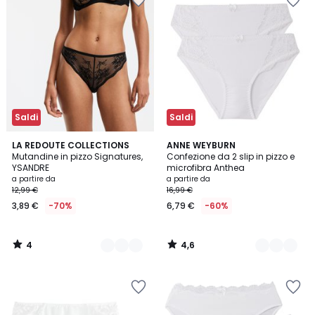
Saldi
Saldi
4
4,6
3
LA REDOUTE COLLECTIONS
6
ANNE WEYBURN
/
/ 5
Mutandine in pizzo Signatures,
Confezione da 2 slip in pizzo e
Colori
Colori
5
YSANDRE
microfibra Anthea
a partire da
a partire da
12,99 €
16,99 €
3,89 €
-70%
6,79 €
-60%
4
4,6
/
/
5
5