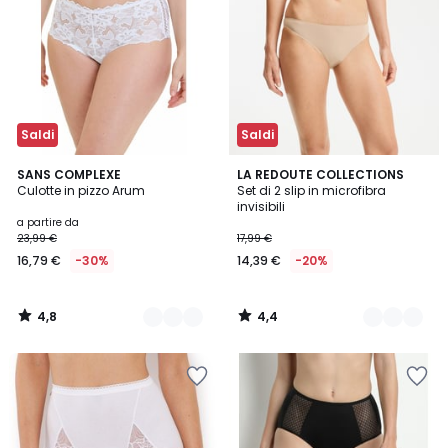
Saldi
Saldi
4,8
4,4
3
SANS COMPLEXE
2
LA REDOUTE COLLECTIONS
/ 5
/ 5
Culotte in pizzo Arum
Set di 2 slip in microfibra
Colori
Colori
invisibili
a partire da
23,99 €
17,99 €
16,79 €
-30%
14,39 €
-20%
4,8
4,4
/
/
5
5