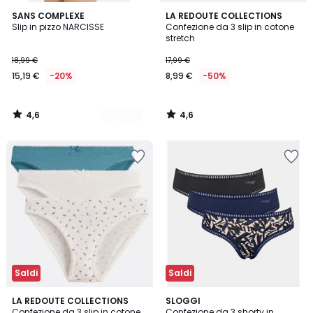
4,6
4,6
2
SANS COMPLEXE
LA REDOUTE COLLECTIONS
/ 5
/ 5
Slip in pizzo NARCISSE
Confezione da 3 slip in cotone
Colori
stretch
18,99 €
17,99 €
15,19 €
-20%
8,99 €
-50%
4,6
4,6
/
/
5
5
Saldi
Saldi
4,5
4,6
LA REDOUTE COLLECTIONS
2
SLOGGI
/ 5
/ 5
Confezione da 3 slip in cotone
Confezione da 3 shorty in