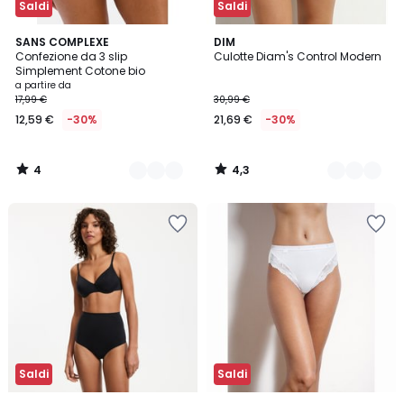
Saldi
Saldi
4
4,3
3
SANS COMPLEXE
2
DIM
/
/ 5
Confezione da 3 slip
Culotte Diam's Control Modern
Colori
Colori
5
Simplement Cotone bio
a partire da
17,99 €
30,99 €
12,59 €
-30%
21,69 €
-30%
4
4,3
/
/
5
5
Saldi
Saldi