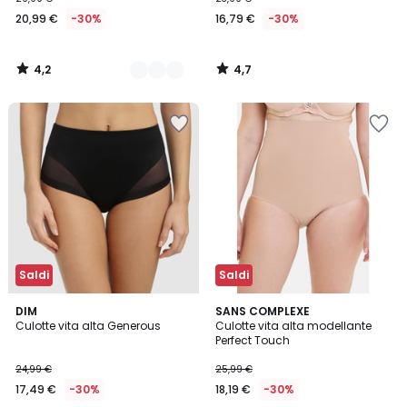
20,99 €
-30%
16,79 €
-30%
4,2
4,7
/
/
5
5
Saldi
Saldi
4,8
3,8
DIM
2
SANS COMPLEXE
/ 5
/ 5
Culotte vita alta Generous
Culotte vita alta modellante
Colori
Perfect Touch
24,99 €
25,99 €
17,49 €
-30%
18,19 €
-30%