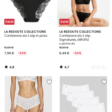
Saldi
Saldi
4,8
4,7
LA REDOUTE COLLECTIONS
4
LA REDOUTE COLLECTIONS
/ 5
/ 5
Confezione da 2 slip in pizzo
Confezione da 2 slip
Colori
Signatures, GIROFLE
a partire da
15,99 €
18,99 €
7,99 €
-50%
9,49 €
-50%
4,8
4,7
/
/
5
5