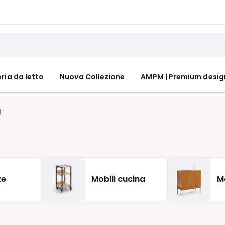
ria da letto
Nuova Collezione
AMPM | Premium desig
t
ze
Mobili cucina
M