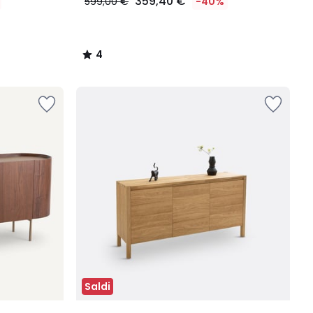
359,40 €
599,00 €
-40%
4
/
5
Saldi