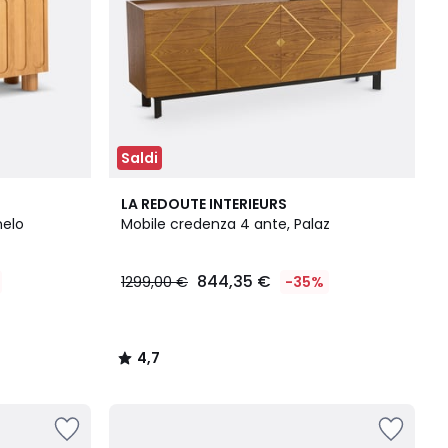
Saldi
4,7
LA REDOUTE INTERIEURS
/ 5
nelo
Mobile credenza 4 ante, Palaz
844,35 €
1299,00 €
-35%
4,7
/
5