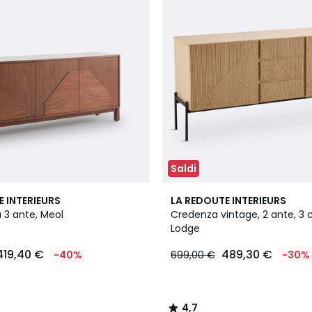
Saldi
4,7
E INTERIEURS
LA REDOUTE INTERIEURS
/ 5
 3 ante, Meol
Credenza vintage, 2 ante, 3 c
Lodge
419,40 €
489,30 €
-40%
699,00 €
-30%
4,7