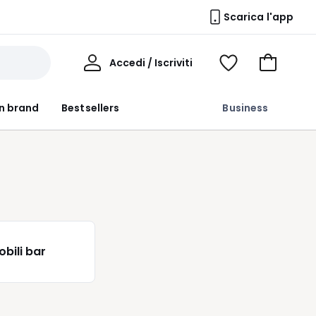
Scarica l'app
Il
Accedi / Iscriviti
Voir
Vai
Mio
ma
al
Profilo
wishlist
carrello
n brand
Bestsellers
Business
obili bar