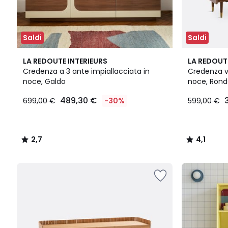
Saldi
Saldi
2,7
4,1
LA REDOUTE INTERIEURS
LA REDOUT
/ 5
/ 5
Credenza a 3 ante impiallacciata in
Credenza vi
noce, Galdo
noce, Ron
489,30 €
699,00 €
-30%
599,00 €
2,7
4,1
/
/
5
5