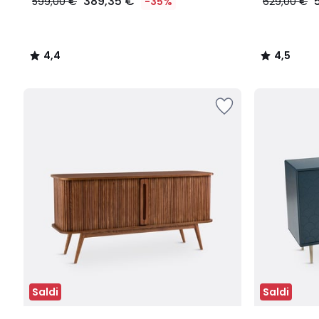
389,35 €
599,00 €
-35%
629,00 €
4,4
4,5
/
/
5
5
Saldi
Saldi