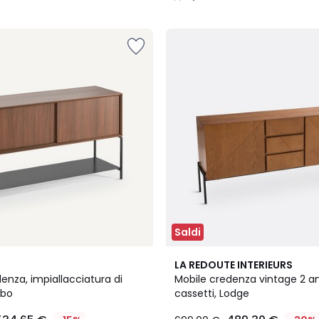
/
5
Saldi
4,6
LA REDOUTE INTERIEURS
/ 5
enza, impiallacciatura di
Mobile credenza vintage 2 a
mbo
cassetti, Lodge