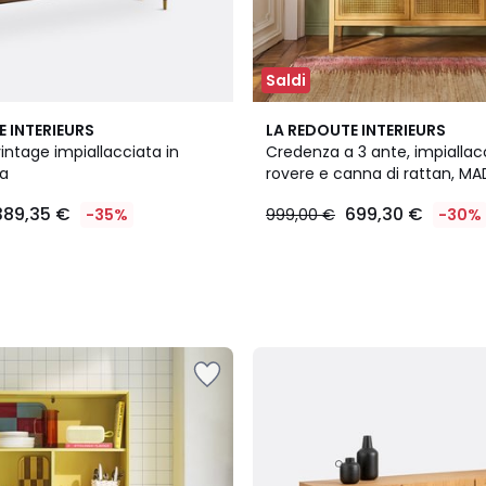
Saldi
E INTERIEURS
LA REDOUTE INTERIEURS
ntage impiallacciata in
Credenza a 3 ante, impiallacc
da
rovere e canna di rattan, M
389,35 €
699,30 €
-35%
999,00 €
-30%