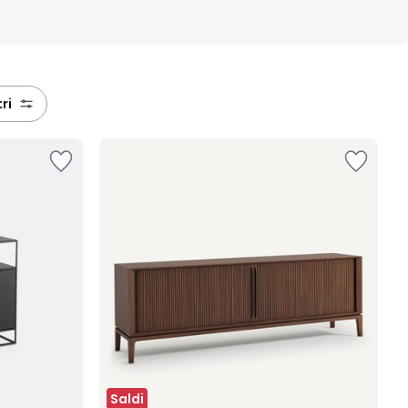
ltri
Saldi