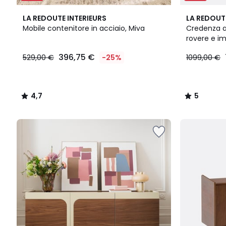
4,7
5
LA REDOUTE INTERIEURS
LA REDOUT
/ 5
/
Mobile contenitore in acciaio, Miva
Credenza al
5
rovere e im
396,75
396,75 €
529,00 €
-25%
1099,00 €
€
Invece
di
529,00
4,7
5
€
/
/
25%
5
5
di
sconto
applicato.