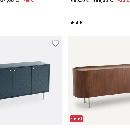
534,65 €
489,30 €
-15%
699,00 €
-30%
4,6
/
5
Saldi