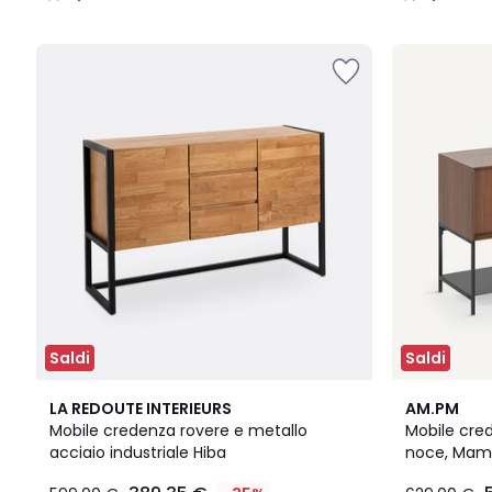
/
/
5
5
Saldi
Saldi
4,4
4,5
LA REDOUTE INTERIEURS
AM.PM
/ 5
/ 5
Mobile credenza rovere e metallo
Mobile cred
acciaio industriale Hiba
noce, Ma