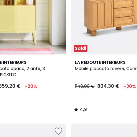
Saldi
4,9
E INTERIEURS
LA REDOUTE INTERIEURS
/ 5
accato opaco, 2 ante, 3
Mobile placcato rovere, Can
 PICKITO
359,20 €
804,30 €
-20%
1149,00 €
-30%
4,9
/
5