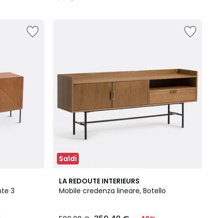
/
5
Saldi
4
LA REDOUTE INTERIEURS
/
nte 3
Mobile credenza lineare, Botello
5