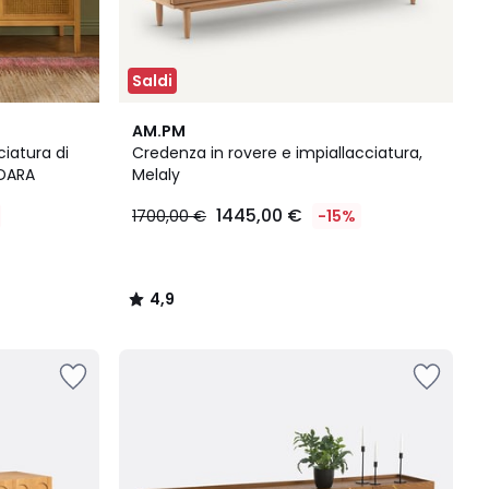
Saldi
4,9
AM.PM
/ 5
iatura di
Credenza in rovere e impiallacciatura,
ADARA
Melaly
1445,00 €
1700,00 €
-15%
4,9
/
5