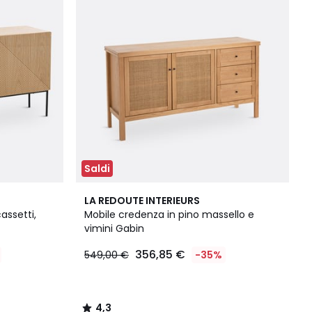
Saldi
4,3
LA REDOUTE INTERIEURS
/ 5
assetti,
Mobile credenza in pino massello e
vimini Gabin
356,85 €
549,00 €
-35%
4,3