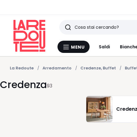
Ricerca
Ultimi
Saldi
Bianche
MENU
Menu
articoli
La
Redoute
visti
La Redoute
Arredamento
Credenze, Buffet
Buffe
Credenza
93
Creden