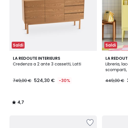
Saldi
Saldi
4,7
LA REDOUTE INTERIEURS
LA REDOUT
/ 5
Credenza a 2 ante 3 cassetti, Latti
Libreria, l
scomparti,
524,30 €
749,00 €
-30%
449,00 €
4,7
/
5