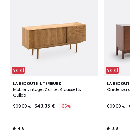
Saldi
Saldi
4,6
3,8
LA REDOUTE INTERIEURS
LA REDOUT
/ 5
/ 5
Mobile vintage, 2 ante, 4 cassetti,
Credenza a
Quilda
649,35 €
999,00 €
-35%
699,00 €
4,6
3,8