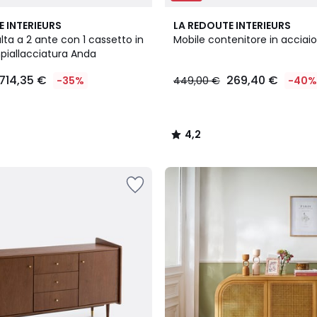
4,2
E INTERIEURS
LA REDOUTE INTERIEURS
/ 5
ta a 2 ante con 1 cassetto in
Mobile contenitore in acciaio
piallacciatura Anda
714,35 €
269,40 €
-35%
449,00 €
-40%
4,2
/
5