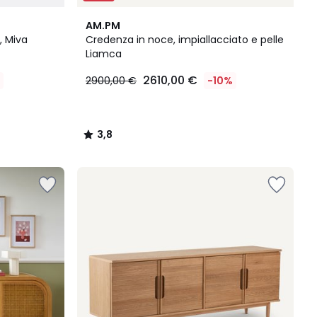
3,8
AM.PM
/ 5
, Miva
Credenza in noce, impiallacciato e pelle
Liamca
2610,00 €
2900,00 €
-10%
3,8
/
5