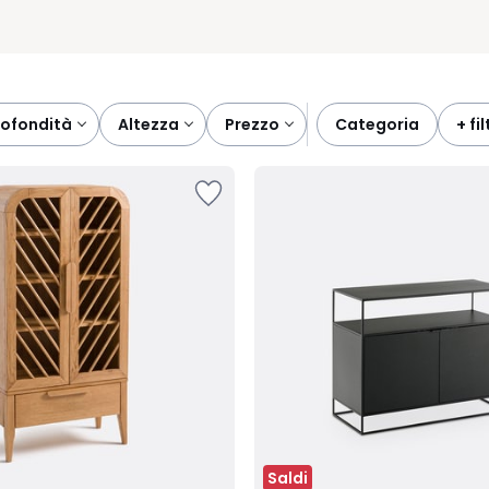
profondità
altezza
prezzo
categoria
+ fi
Saldi