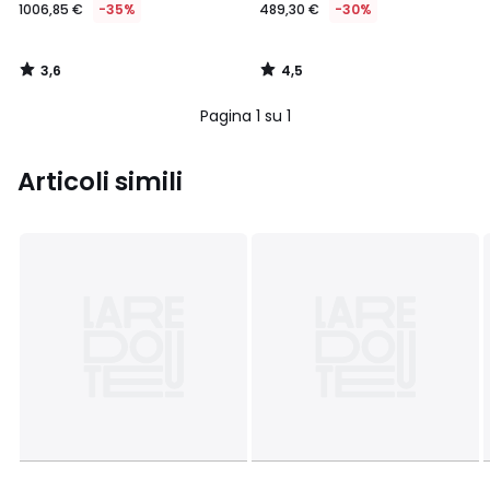
1006,85 €
-35%
489,30 €
-30%
3,6
4,5
/
/
5
5
Pagina 1 su 1
Articoli simili