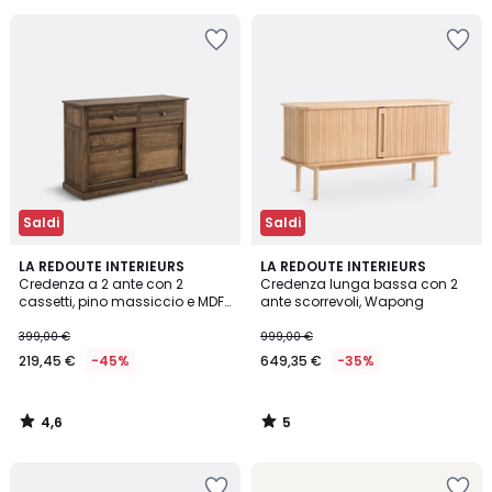
25%
di
sconto
applicato.
Saldi
Saldi
4,6
5
LA REDOUTE INTERIEURS
LA REDOUTE INTERIEURS
/ 5
/
Credenza a 2 ante con 2
Credenza lunga bassa con 2
5
cassetti, pino massiccio e MDF,
ante scorrevoli, Wapong
Lunja
399,00 €
999,00 €
219,45 €
-45%
649,35 €
-35%
4,6
5
/
/
5
5