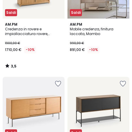
Saldi
Saldi
3,5
AM.PM
AM.PM
/ 5
Credenza in rovere e
Mobile credenza, finitura
impiallacciatura rovere,
laccata, Mambo
Liamca
1900,00 €
990,00 €
1710,00 €
-10%
891,00 €
-10%
3,5
/
5