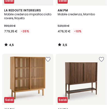
Saldi
Saldi
4,5
3,5
LA REDOUTE INTERIEURS
AM.PM
/ 5
/ 5
Mobile credenza impiallacciato
Mobile credenza, Mambo
rovere, Noyeto
1199,00 €
529,00 €
779,35 €
-35%
476,10 €
-10%
4,5
3,5
/
/
5
5
Saldi
Saldi