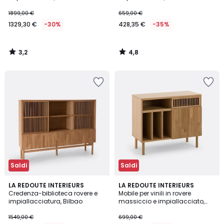
1899,00 €
659,00 €
1329,30 €
-30%
428,35 €
-35%
3,2
4,8
/
/
5
5
Saldi
Saldi
3,6
4,5
LA REDOUTE INTERIEURS
LA REDOUTE INTERIEURS
/ 5
/ 5
Credenza-biblioteca rovere e
Mobile per vinili in rovere
impiallacciatura, Bilbao
massiccio e impiallacciato,
Bilbao
1549,00 €
699,00 €