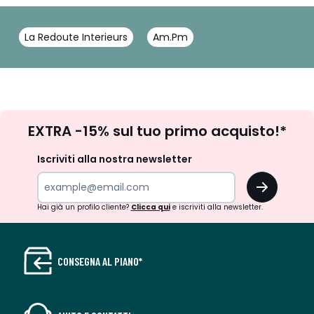
La Redoute Interieurs
Am.Pm
Iscrizione
EXTRA -15% sul tuo primo acquisto!*
newsletter
Iscriviti alla nostra newsletter
OK
Hai già un profilo cliente?
Clicca qui
e iscriviti alla newsletter.
CONSEGNA AL PIANO*