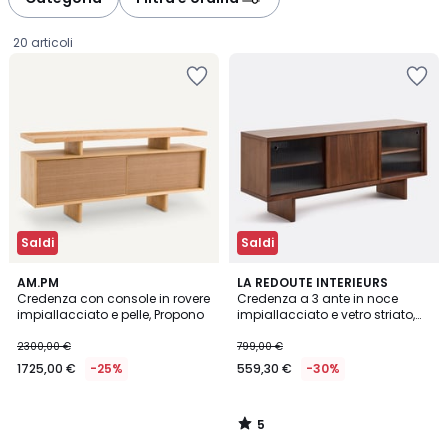
gauche
droite
20 articoli
Saldi
Saldi
5
AM.PM
LA REDOUTE INTERIEURS
/
Credenza con console in rovere
Credenza a 3 ante in noce
5
impiallacciato e pelle, Propono
impiallacciato e vetro striato,
1725,00
Dello
2300,00 €
799,00 €
€
1725,00 €
-25%
559,30 €
-30%
Invece
di
2300,00
5
€
/
5