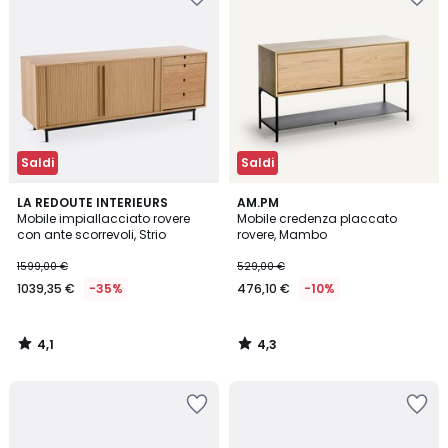
Saldi
Saldi
4,1
4,3
LA REDOUTE INTERIEURS
AM.PM
/ 5
/ 5
Mobile impiallacciato rovere
Mobile credenza placcato
con ante scorrevoli, Strio
rovere, Mambo
1599,00 €
529,00 €
1039,35 €
-35%
476,10 €
-10%
4,1
4,3
/
/
5
5