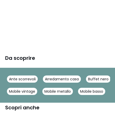
Da scoprire
Ante scorrevoli
Arredamento casa
Buffet nero
Mobile vintage
Mobile metallo
Mobile basso
M
Scopri anche