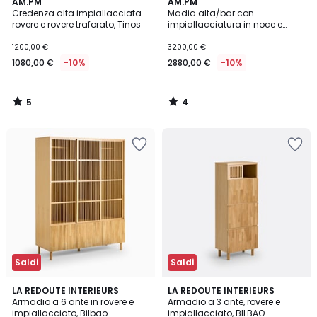
5
4
AM.PM
AM.PM
/
/
Credenza alta impiallacciata
Madia alta/bar con
5
5
rovere e rovere traforato, Tinos
impiallacciatura in noce e
pelle, Liamca
1200,00 €
3200,00 €
1080,00 €
-10%
2880,00 €
-10%
5
4
/
/
5
5
Saldi
Saldi
3,2
4,8
LA REDOUTE INTERIEURS
LA REDOUTE INTERIEURS
/ 5
/ 5
Armadio a 6 ante in rovere e
Armadio a 3 ante, rovere e
impiallacciato, Bilbao
impiallacciato, BILBAO