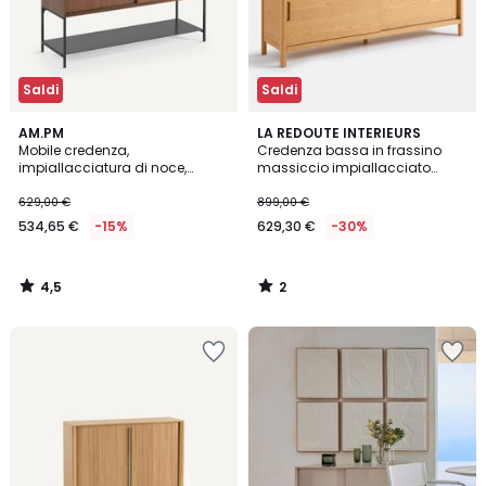
Saldi
Saldi
4,5
2
AM.PM
LA REDOUTE INTERIEURS
/ 5
/
Mobile credenza,
Credenza bassa in frassino
5
impiallacciatura di noce,
massiccio impiallacciato
Mambo
rovere, 2 ante, 1 scomparto,
TRESS
629,00 €
899,00 €
534,65 €
-15%
629,30 €
-30%
4,5
2
/
/
5
5