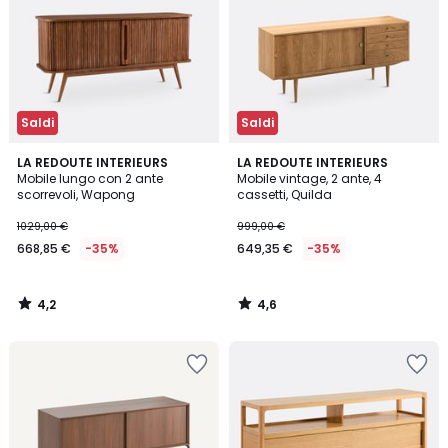
Saldi
Saldi
4,2
4,6
LA REDOUTE INTERIEURS
LA REDOUTE INTERIEURS
/ 5
/ 5
Mobile lungo con 2 ante
Mobile vintage, 2 ante, 4
scorrevoli, Wapong
cassetti, Quilda
1029,00 €
999,00 €
668,85 €
-35%
649,35 €
-35%
4,2
4,6
/
/
5
5