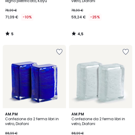
5
legno pietrificato, Kayu
vetro, Diafani
78,99 €
78,99 €
71,09 €
-10%
59,24 €
-25%
5
4,5
/
/
5
5
AM.PM
AM.PM
Confezione da 2 ferma libri in
Confezione da 2 ferma libri in
vetro, Diafani
vetro, Diafani
88,99 €
88,99 €