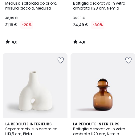
/ 5
/ 5
Medusa solforata color oro,
Bottiglia decorativa in vetro
misura piccola, Medusa
ambrato H28 cm, Nemia
38,99 €
34,99 €
31,19 €
-20%
24,49 €
-30%
4,6
4,8
/
/
5
5
5
4,8
LA REDOUTE INTERIEURS
LA REDOUTE INTERIEURS
/
/ 5
Soprammobile in ceramica
Bottiglia decorativa in vetro
5
H13,5 cm, Pieta
ambrato H20 cm, Nemia