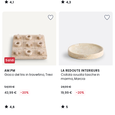
4,1
4,3
/
/
5
5
Saldi
4,6
5
AM.PM
LA REDOUTE INTERIEURS
/ 5
/
Gioco del tris in travertino, Trevi
Ciotola svuota tasche in
5
marmo, Marcia
54,99 €
24,99 €
43,99 €
-20%
19,99 €
-20%
4,6
5
/
/
5
5