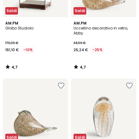
Saldi
Saldi
4,7
4,7
AM.PM
AM.PM
/ 5
/ 5
Globo Studiolo
Uccellino decorativo in vetro,
Abby
179,00 €
34,99 €
161,10 €
-10%
26,24 €
-25%
4,7
4,7
/
/
5
5
Saldi
Saldi