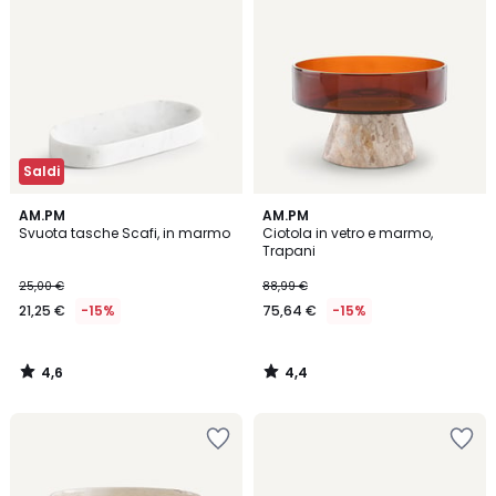
Saldi
4,6
4,4
AM.PM
AM.PM
/ 5
/ 5
Svuota tasche Scafi, in marmo
Ciotola in vetro e marmo,
Trapani
25,00 €
88,99 €
21,25 €
-15%
75,64 €
-15%
4,6
4,4
/
/
5
5