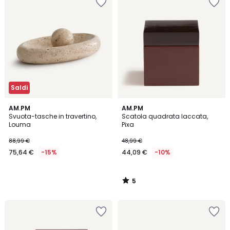
Saldi
5
AM.PM
AM.PM
/
Svuota-tasche in travertino,
Scatola quadrata laccata,
5
Louma
Pixa
88,99 €
48,99 €
75,64 €
-15%
44,09 €
-10%
5
/
5