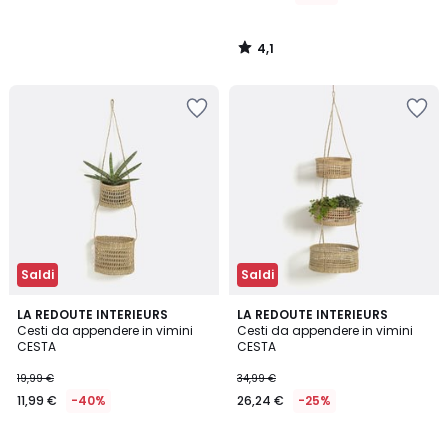
4,1
/
5
Saldi
Saldi
4,1
4,3
LA REDOUTE INTERIEURS
LA REDOUTE INTERIEURS
/ 5
/ 5
Cesti da appendere in vimini
Cesti da appendere in vimini
CESTA
CESTA
19,99 €
34,99 €
11,99 €
-40%
26,24 €
-25%