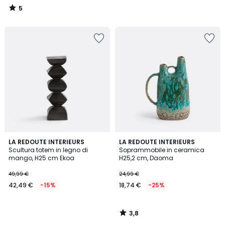
5
/
5
3,8
LA REDOUTE INTERIEURS
LA REDOUTE INTERIEURS
/ 5
Scultura totem in legno di
Soprammobile in ceramica
mango, H25 cm Ekoa
H25,2 cm, Daoma
49,99 €
24,99 €
42,49 €
-15%
18,74 €
-25%
3,8
/
5