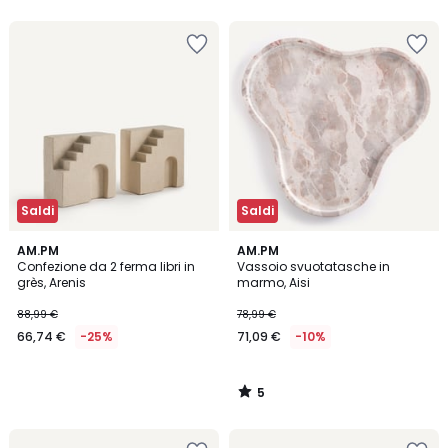
5
5
Saldi
Saldi
5
AM.PM
AM.PM
/
Confezione da 2 ferma libri in
Vassoio svuotatasche in
5
grès, Arenis
marmo, Aisi
88,99 €
78,99 €
66,74 €
-25%
71,09 €
-10%
5
/
5