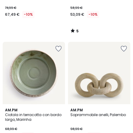
74,99 €
58,99 €
67,49 €
-10%
53,09 €
-10%
5
/
5
4,7
AM.PM
AM.PM
/ 5
Ciotola in terracotta con bordo
Soprammobile anelli, Palembo
largo, Marinha
68,99 €
98,99 €