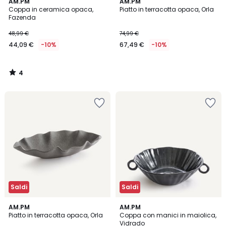
4
AM.PM
AM.PM
/
Coppa in ceramica opaca,
Piatto in terracotta opaca, Orla
5
Fazenda
48,99 €
74,99 €
44,09 €
-10%
67,49 €
-10%
4
/
5
Saldi
Saldi
5
AM.PM
AM.PM
/
Piatto in terracotta opaca, Orla
Coppa con manici in maiolica,
5
Vidrado