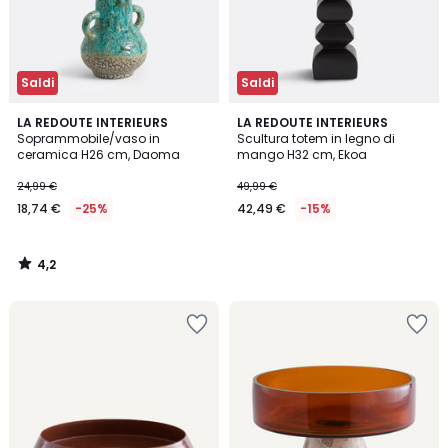
Saldi
Saldi
4,2
LA REDOUTE INTERIEURS
LA REDOUTE INTERIEURS
/ 5
Soprammobile/vaso in
Scultura totem in legno di
ceramica H26 cm, Daoma
mango H32 cm, Ekoa
24,99 €
49,99 €
18,74 €
-25%
42,49 €
-15%
4,2
/
5