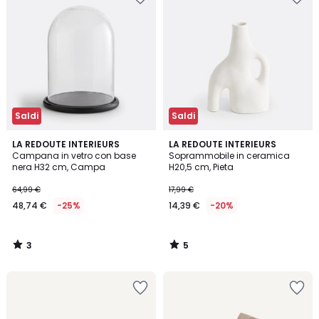
Saldi
Saldi
3
5
LA REDOUTE INTERIEURS
LA REDOUTE INTERIEURS
/
/
Campana in vetro con base
Soprammobile in ceramica
5
5
nera H32 cm, Campa
H20,5 cm, Pieta
64,99 €
17,99 €
48,74 €
-25%
14,39 €
-20%
3
5
/
/
5
5