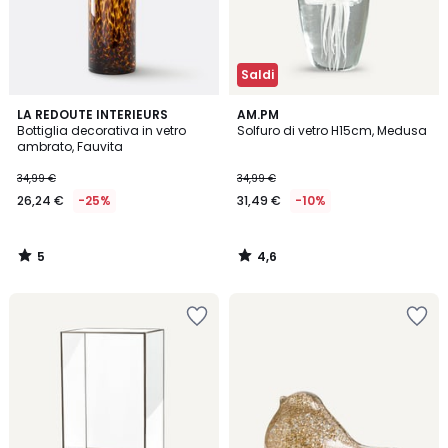
Saldi
5
4,6
LA REDOUTE INTERIEURS
AM.PM
/
/ 5
Bottiglia decorativa in vetro
Solfuro di vetro H15cm, Medusa
5
ambrato, Fauvita
34,99 €
34,99 €
26,24 €
-25%
31,49 €
-10%
5
4,6
/
/
5
5