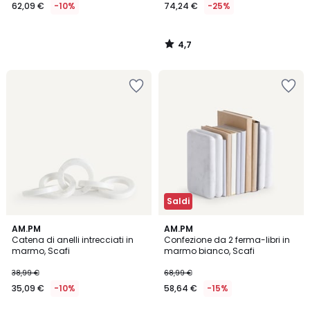
62,09 €
-10%
74,24 €
-25%
4,7
/
5
Saldi
4
4,8
AM.PM
AM.PM
/
/ 5
Catena di anelli intrecciati in
Confezione da 2 ferma-libri in
5
marmo, Scafi
marmo bianco, Scafi
38,99 €
68,99 €
35,09 €
-10%
58,64 €
-15%