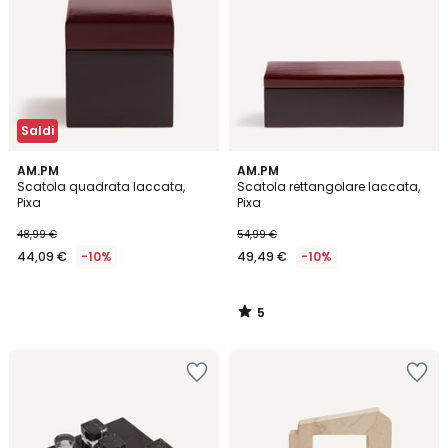
Saldi
5
AM.PM
AM.PM
/
Scatola quadrata laccata,
Scatola rettangolare laccata,
5
Pixa
Pixa
48,99 €
54,99 €
44,09 €
-10%
49,49 €
-10%
5
/
5