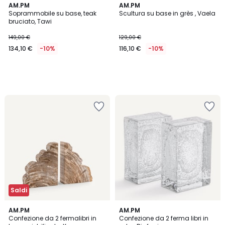
AM.PM
AM.PM
Soprammobile su base, teak
Scultura su base in grès , Vaela
bruciato, Tawi
149,00 €
129,00 €
134,10 €
-10%
116,10 €
-10%
Saldi
5
4,5
AM.PM
AM.PM
/
/ 5
Confezione da 2 fermalibri in
Confezione da 2 ferma libri in