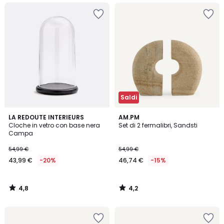
Saldi
4,8
4,2
LA REDOUTE INTERIEURS
AM.PM
/ 5
/ 5
Cloche in vetro con base nera
Set di 2 fermalibri, Sandsti
Campa
54,99 €
54,99 €
43,99 €
-20%
46,74 €
-15%
4,8
4,2
/
/
5
5