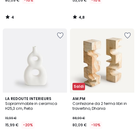
80,09 €
-10%
53,09 €
-10%
4
4,8
/
/
5
5
Saldi
5
LA REDOUTE INTERIEURS
AM.PM
/
Soprammobile in ceramica
Confezione da 2 ferma libri in
5
H25,3 cm, Pieta
travertino, Dhania
19,99 €
88,99 €
15,99 €
-20%
80,09 €
-10%