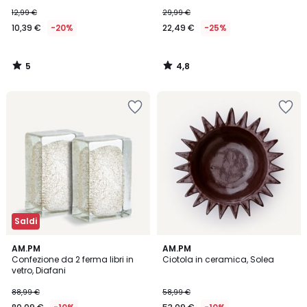
12,99 €
29,99 €
10,39 €
-20%
22,49 €
-25%
5
4,8
/
/
5
5
Saldi
4
4,8
AM.PM
AM.PM
/
/ 5
Confezione da 2 ferma libri in
Ciotola in ceramica, Solea
5
vetro, Diafani
88,99 €
58,99 €