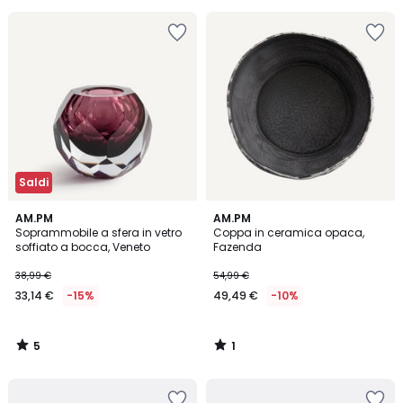
Saldi
5
1
AM.PM
AM.PM
/
/
Soprammobile a sfera in vetro
Coppa in ceramica opaca,
5
5
soffiato a bocca, Veneto
Fazenda
38,99 €
54,99 €
33,14 €
-15%
49,49 €
-10%
5
1
/
/
5
5