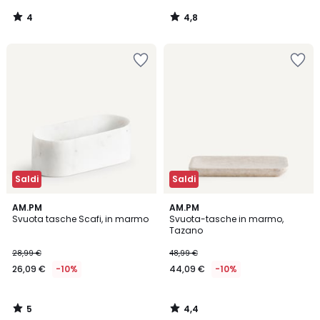
4
4,8
/
/
5
5
Saldi
Saldi
5
4,4
AM.PM
AM.PM
/
/ 5
Svuota tasche Scafi, in marmo
Svuota-tasche in marmo,
5
Tazano
28,99 €
48,99 €
26,09 €
-10%
44,09 €
-10%
5
4,4
/
/