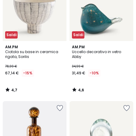
Saldi
Saldi
4,7
4,6
AM.PM
AM.PM
/ 5
/ 5
Ciotola su base in ceramica
Uccello decorativo in vetro
rigata, Sorilis
Abby
78,99 €
34,99 €
67,14 €
-15%
31,49 €
-10%
4,7
4,6
/
/
5
5