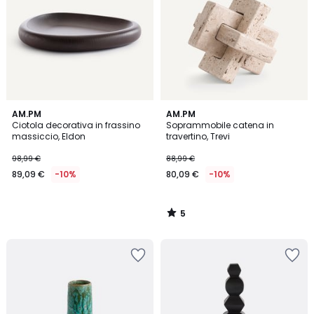
5
AM.PM
AM.PM
/
Ciotola decorativa in frassino
Soprammobile catena in
5
massiccio, Eldon
travertino, Trevi
98,99 €
88,99 €
89,09 €
-10%
80,09 €
-10%
5
/
5