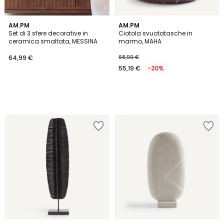
AM.PM
AM.PM
Set di 3 sfere decorative in
Ciotola svuotatasche in
ceramica smaltata, MESSINA
marmo, MAHA
64,99 €
68,99 €
55,19 €
-20%