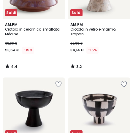
Saldi
Saldi
4,4
3,2
AM.PM
AM.PM
/ 5
/ 5
Ciotola in ceramica smaltata,
Ciotola in vetro e marmo,
Médine
Trapani
68,99 €
98,99 €
58,64 €
-15%
84,14 €
-15%
4,4
3,2
/
/
5
5