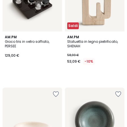
Saldi
AM.PM
AM.PM
Gioco tris in vetro soffiato,
Statuetta in legno pietrificato,
PERSEE
SHENAH
129,00 €
58,99 €
53,09 €
-10%