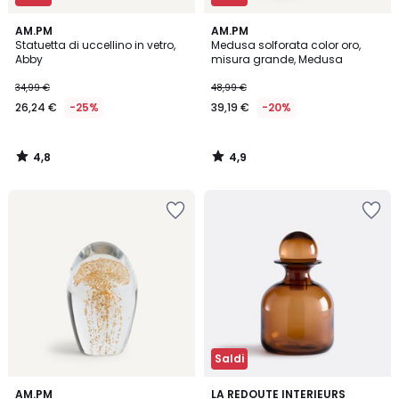
4,8
4,9
AM.PM
AM.PM
/ 5
/ 5
Statuetta di uccellino in vetro,
Medusa solforata color oro,
Abby
misura grande, Medusa
34,99 €
48,99 €
26,24 €
-25%
39,19 €
-20%
4,8
4,9
/
/
5
5
Saldi
4,6
4,8
AM.PM
LA REDOUTE INTERIEURS