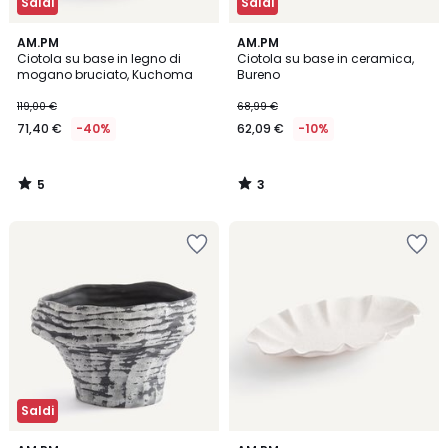
Saldi
Saldi
5
3
AM.PM
AM.PM
/
/
Ciotola su base in legno di
Ciotola su base in ceramica,
5
5
mogano bruciato, Kuchoma
Bureno
119,00 €
68,99 €
71,40 €
-40%
62,09 €
-10%
5
3
/
/
5
5
Saldi