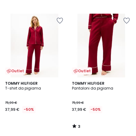
Outlet
Outlet
3
TOMMY HILFIGER
TOMMY HILFIGER
/
T-shirt da pigiama
Pantaloni da pigiama
5
75,99 €
75,99 €
37,99 €
-50%
37,99 €
-50%
3
/
5