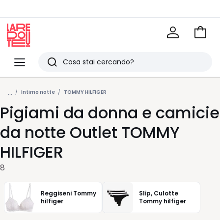
Vai
al
La
carrel
Redoute
Menu
Ricerca
Ultimi
...
articoli
Intimo notte
TOMMY HILFIGER
Pigiami da donna e camicie
visti
da notte Outlet TOMMY
HILFIGER
8
Reggiseni Tommy
Slip, Culotte
hilfiger
Tommy hilfiger