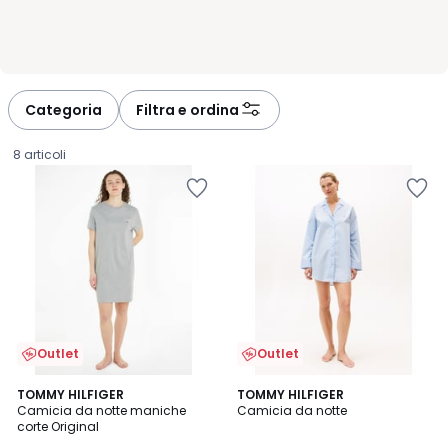
Categoria
Filtra e ordina
8 articoli
Outlet
Outlet
TOMMY HILFIGER
TOMMY HILFIGER
Camicia da notte maniche
Camicia da notte
corte Original
35,74