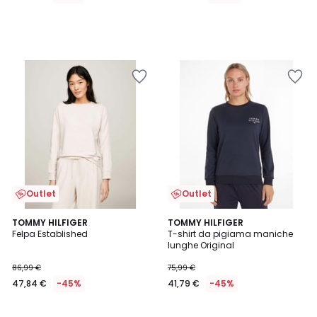
Outlet
Outlet
TOMMY HILFIGER
TOMMY HILFIGER
Felpa Established
T-shirt da pigiama maniche
lunghe Original
86,99 €
75,99 €
47,84 €
-45%
41,79 €
-45%