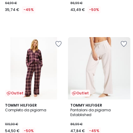
64,99 €
86,99 €
€
35,74 €
-45%
43,49 €
-50%
Invece
di
64,99
€
45%
di
sconto
applicato.
Outlet
Outlet
TOMMY HILFIGER
TOMMY HILFIGER
Completo da pigiama
Pantaloni da pigiama
Established
109,00 €
86,99 €
54,50 €
-50%
47,84 €
-45%