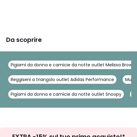
Da scoprire
Pigiami da donna e camicie da notte outlet Melissa Brown
Reggiseni a triangolo outlet Adidas Performance
Mutan
Pigiami da donna e camicie da notte outlet Snoopy
Re
Iscrizione
EXTRA -15% sul tuo primo acquisto!*