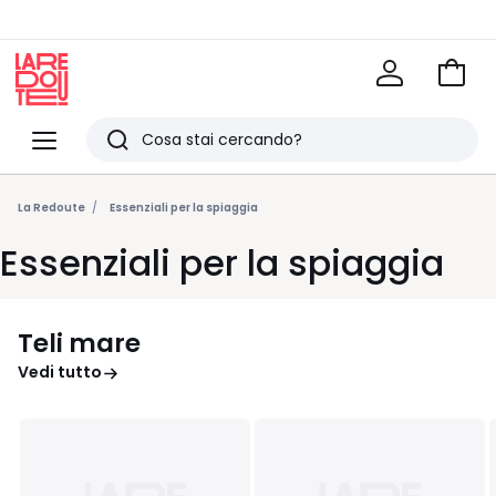
Vai
al
La
carrel
Redoute
Menu
Ricerca
Ultimi
articoli
La Redoute
Essenziali per la spiaggia
visti
Essenziali per la spiaggia
Teli mare
Vedi tutto