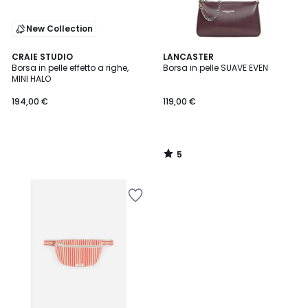
New Collection
5
CRAIE STUDIO
LANCASTER
/
Borsa in pelle effetto a righe,
Borsa in pelle SUAVE EVEN
5
MINI HALO
194,00 €
119,00 €
5
/
5