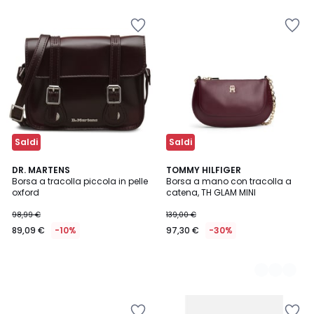
5
Invece
di
99,99
€
50%
di
sconto
applicato.
Saldi
Saldi
DR. MARTENS
2
TOMMY HILFIGER
Borsa a tracolla piccola in pelle
Borsa a mano con tracolla a
Colori
oxford
catena, TH GLAM MINI
98,99 €
139,00 €
89,09 €
-10%
97,30 €
-30%