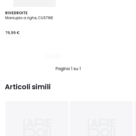
2
RIVEDROITE
Marsupio a righe, CUSTINE
Colori
76,99 €
Pagina 1 su 1
Articoli simili