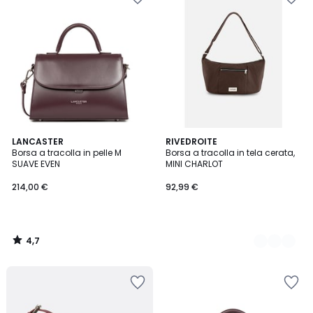
4,7
LANCASTER
2
RIVEDROITE
/ 5
Borsa a tracolla in pelle M
Borsa a tracolla in tela cerata,
Colori
SUAVE EVEN
MINI CHARLOT
214,00 €
92,99 €
4,7
/
5