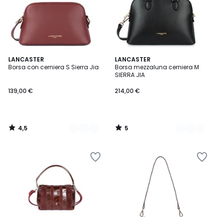
4,5
5
2
LANCASTER
3
LANCASTER
/ 5
/
Borsa con cerniera S Sierra Jia
Borsa mezzaluna cerniera M
Colori
Colori
5
SIERRA JIA
139,00 €
214,00 €
4,5
5
/
/
5
5