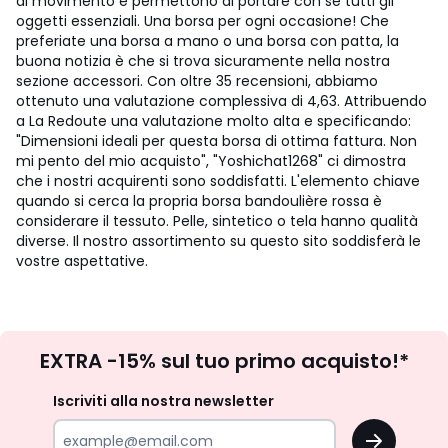
di movimento e permettono di portare con sé tutti gli
oggetti essenziali. Una borsa per ogni occasione! Che
preferiate una borsa a mano o una borsa con patta, la
buona notizia è che si trova sicuramente nella nostra
sezione accessori. Con oltre 35 recensioni, abbiamo
ottenuto una valutazione complessiva di 4,63. Attribuendo
a La Redoute una valutazione molto alta e specificando:
"Dimensioni ideali per questa borsa di ottima fattura. Non
mi pento del mio acquisto", "Yoshichat1268" ci dimostra
che i nostri acquirenti sono soddisfatti. L'elemento chiave
quando si cerca la propria borsa bandoulière rossa è
considerare il tessuto. Pelle, sintetico o tela hanno qualità
diverse. Il nostro assortimento su questo sito soddisferà le
vostre aspettative.
Iscrizione
EXTRA -15% sul tuo primo acquisto!*
newsletter
Iscriviti alla nostra newsletter
OK