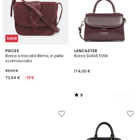
Saldi
5
PIECES
2
LANCASTER
/
Borsa a tracolla Blima, in pelle
Borsa SUAVE EVEN
Colori
5
scamosciata
86,99 €
174,00 €
73,94 €
-15%
5
/
5