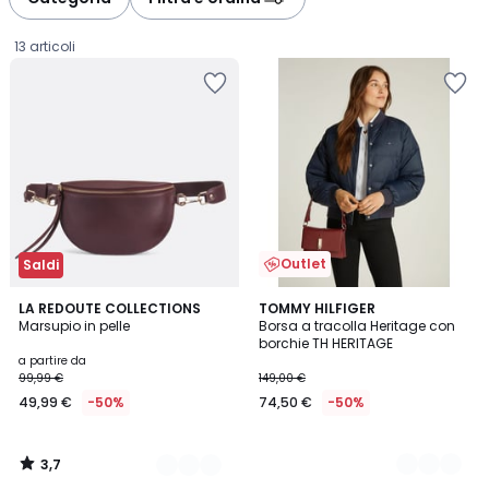
gauche
droite
13 articoli
Outlet
Saldi
3,7
2
LA REDOUTE COLLECTIONS
2
TOMMY HILFIGER
/ 5
Marsupio in pelle
Borsa a tracolla Heritage con
Colori
Colori
borchie TH HERITAGE
Prezzo
a partire da
99,99 €
149,00 €
a
49,99 €
-50%
74,50 €
-50%
partire
da
49,99
3,7
€
/