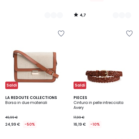
4,7
/
5
Saldi
Saldi
4,7
4,6
LA REDOUTE COLLECTIONS
2
PIECES
/ 5
/ 5
Borsa in due materiali
Cintura in pelle intrecciata
Colori
Avery
49,99 €
17,99 €
24,99 €
-50%
16,19 €
-10%