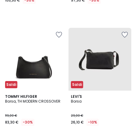
153,30 €
-30%
97,30 €
-30%
Saldi
Saldi
4
TOMMY HILFIGER
LEVI'S
/
Borsa, TH MODERN CROSSOVER
Borsa
5
119,00 €
29,00 €
83,30 €
-30%
26,10 €
-10%