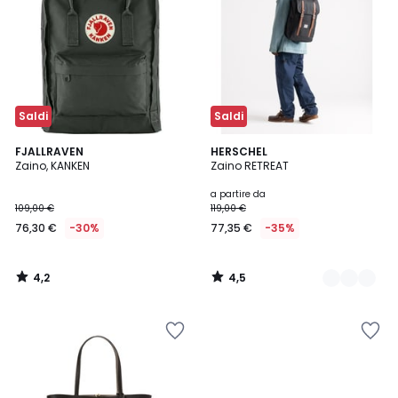
Saldi
Saldi
4,2
4,5
FJALLRAVEN
4
HERSCHEL
/ 5
/ 5
Zaino, KANKEN
Zaino RETREAT
Colori
a partire da
109,00 €
119,00 €
76,30 €
-30%
77,35 €
-35%
4,2
4,5
/
/
5
5