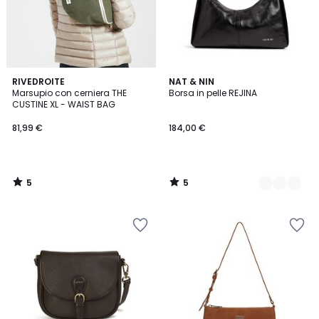
5
5
RIVEDROITE
2
NAT & NIN
/
/
Marsupio con cerniera THE
Borsa in pelle REJINA
Colori
5
5
CUSTINE XL - WAIST BAG
81,99 €
184,00 €
5
5
/
/
5
5