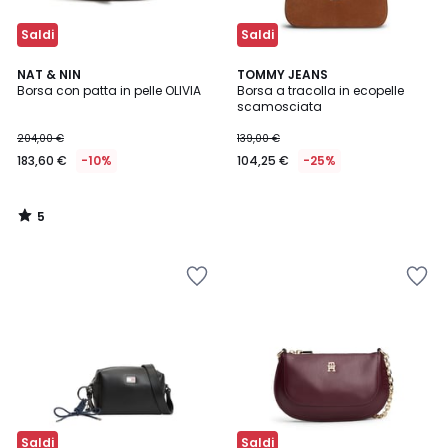
Saldi
Saldi
5
NAT & NIN
TOMMY JEANS
/
Borsa con patta in pelle OLIVIA
Borsa a tracolla in ecopelle
5
scamosciata
204,00 €
139,00 €
183,60 €
-10%
104,25 €
-25%
5
/
5
Saldi
Saldi