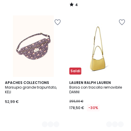
4
/
5
Saldi
2
APACHES COLLECTIONS
2
LAUREN RALPH LAUREN
Marsupio grande trapuntato,
Borsa con tracolla removibile
Colori
Colori
KELI
DANNI
52,99 €
255,00 €
178,50 €
-30%