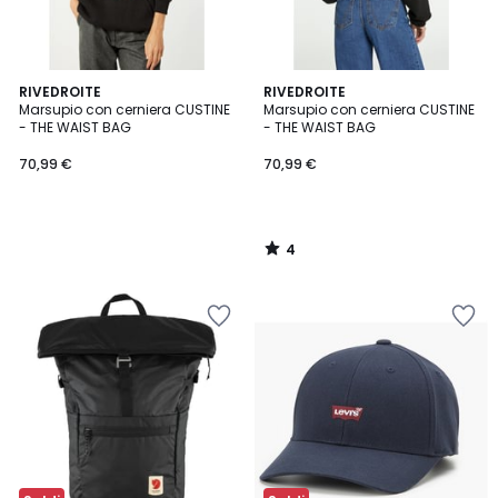
4
RIVEDROITE
RIVEDROITE
/
Marsupio con cerniera CUSTINE
Marsupio con cerniera CUSTINE
5
- THE WAIST BAG
- THE WAIST BAG
70,99 €
70,99 €
4
/
5