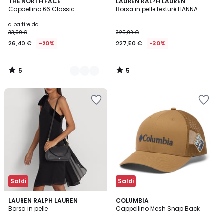
5
5
2
THE NORTH FACE
LAUREN RALPH LAUREN
/
/
Cappellino 66 Classic
Borsa in pelle texturé HANNA
Colori
5
5
a partire da
33,00 €
325,00 €
26,40 €
-20%
227,50 €
-30%
5
5
/
/
5
5
Saldi
Saldi
5
2
LAUREN RALPH LAUREN
COLUMBIA
/
Borsa in pelle
Cappellino Mesh Snap Back
Colori
5