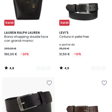
Saldi
Saldi
4,6
4,5
2
LAUREN RALPH LAUREN
2
LEVI'S
/ 5
/ 5
Borsa shopping double face
Cintura in pelle Free
Colori
Colori
con grandi manici
a partire da
200,00 €
35,00 €
160,00 €
-20%
31,50 €
-10%
4,6
4,5
/
/
5
5