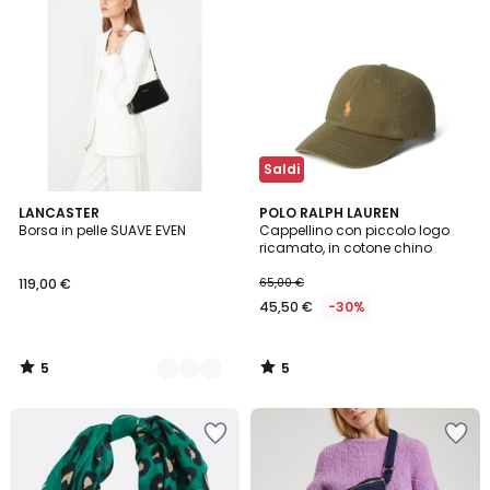
Saldi
5
5
4
LANCASTER
POLO RALPH LAUREN
/
/
Borsa in pelle SUAVE EVEN
Cappellino con piccolo logo
Colori
5
5
ricamato, in cotone chino
119,00 €
65,00 €
45,50 €
-30%
5
5
/
/
5
5