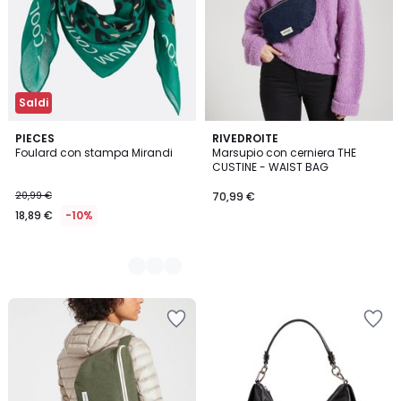
Saldi
2
PIECES
RIVEDROITE
Foulard con stampa Mirandi
Marsupio con cerniera THE
Colori
CUSTINE - WAIST BAG
20,99 €
70,99 €
18,89 €
-10%