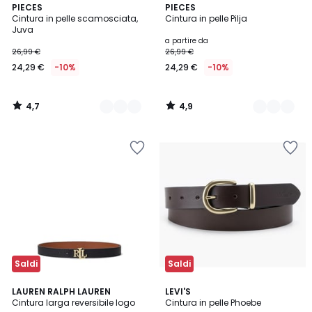
4,7
4,9
2
PIECES
3
PIECES
/ 5
/ 5
Cintura in pelle scamosciata,
Cintura in pelle Pilja
Colori
Colori
Juva
a partire da
26,99 €
26,99 €
24,29 €
-10%
24,29 €
-10%
4,7
4,9
/
/
5
5
Saldi
Saldi
4,6
4,8
LAUREN RALPH LAUREN
2
LEVI'S
/ 5
/ 5
Cintura larga reversibile logo
Cintura in pelle Phoebe
Colori