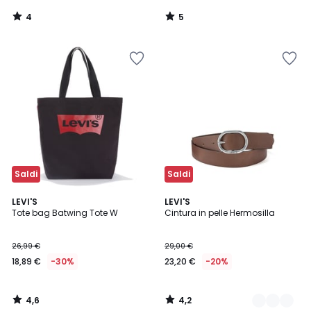
4
5
/
/
5
5
Saldi
Saldi
4,6
4,2
LEVI'S
2
LEVI'S
/ 5
/ 5
Tote bag Batwing Tote W
Cintura in pelle Hermosilla
Colori
26,99 €
29,00 €
18,89 €
-30%
23,20 €
-20%
4,6
4,2
/
/