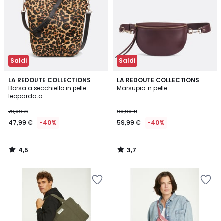
Saldi
Saldi
4,5
3,7
LA REDOUTE COLLECTIONS
LA REDOUTE COLLECTIONS
/ 5
/ 5
Borsa a secchiello in pelle
Marsupio in pelle
leopardata
79,99 €
99,99 €
47,99 €
-40%
59,99 €
-40%
4,5
3,7
/
/
5
5