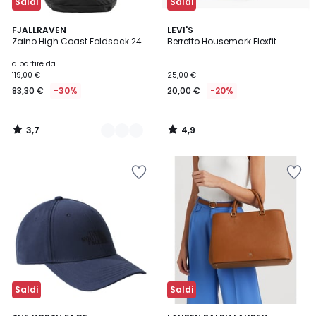
Saldi
Saldi
3,7
4,9
2
FJALLRAVEN
LEVI'S
/ 5
/ 5
Zaino High Coast Foldsack 24
Berretto Housemark Flexfit
Colori
a partire da
119,00 €
25,00 €
83,30 €
-30%
20,00 €
-20%
3,7
4,9
/
/
5
5
Saldi
Saldi