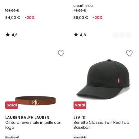
a partire da
105,00 €
45,00 €
84,00 €
-20%
36,00 €
-20%
4,6
4,8
/
/
5
5
Saldi
Saldi
5
4,7
LAUREN RALPH LAUREN
LEVI'S
/
/ 5
Cintura reversibile in pelle con
Berretto Classic Twill Red Tab
5
logo
Baseball
105,00 €
25,00 €