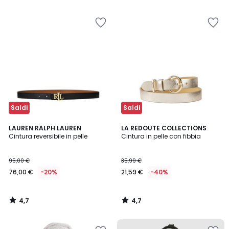
5
5
Saldi
Saldi
4,7
4,7
LAUREN RALPH LAUREN
LA REDOUTE COLLECTIONS
/ 5
/ 5
Cintura reversibile in pelle
Cintura in pelle con fibbia
95,00 €
35,99 €
76,00 €
-20%
21,59 €
-40%
4,7
4,7
/
/
5
5