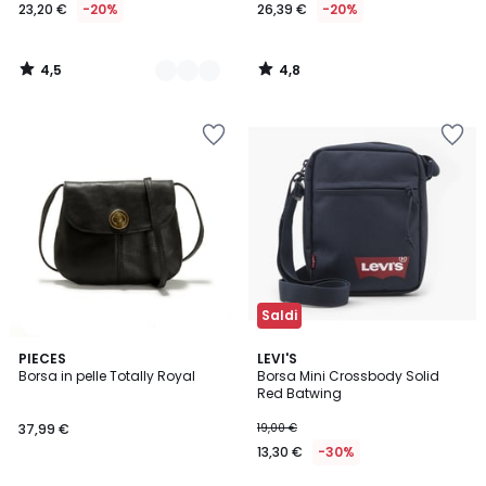
23,20 €
-20%
26,39 €
-20%
4,5
4,8
/
/
5
5
Saldi
4
5
PIECES
LEVI'S
/
/
Borsa in pelle Totally Royal
Borsa Mini Crossbody Solid
5
5
Red Batwing
37,99 €
19,00 €
13,30 €
-30%