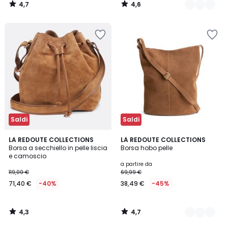
4,7
4,6
/
/
5
5
Saldi
Saldi
4,3
4,7
LA REDOUTE COLLECTIONS
2
LA REDOUTE COLLECTIONS
/ 5
/ 5
Borsa a secchiello in pelle liscia
Borsa hobo pelle
Colori
e camoscio
a partire da
119,00 €
69,99 €
71,40 €
-40%
38,49 €
-45%
4,3
4,7
/
/
5
5