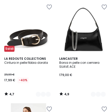
Saldi
4,7
4,9
2
LA REDOUTE COLLECTIONS
2
LANCASTER
/ 5
/ 5
Cintura in pelle fibbia dorata
Borsa in pelle con cerniera
Colori
Colori
SUAVE ACE
29,99 €
179,00 €
17,99 €
-40%
4,7
4,9
/
/
5
5