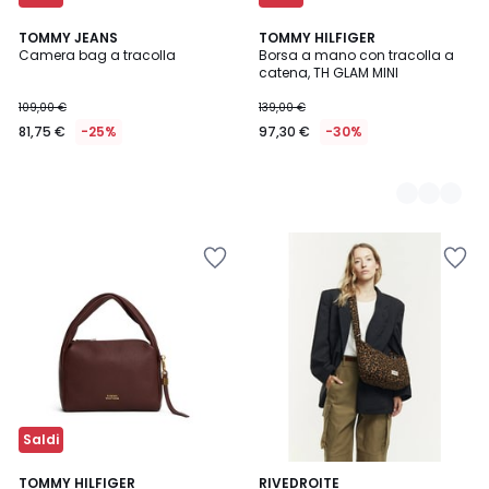
TOMMY JEANS
2
TOMMY HILFIGER
Camera bag a tracolla
Borsa a mano con tracolla a
Colori
catena, TH GLAM MINI
109,00 €
139,00 €
81,75 €
-25%
97,30 €
-30%
Saldi
2
TOMMY HILFIGER
RIVEDROITE