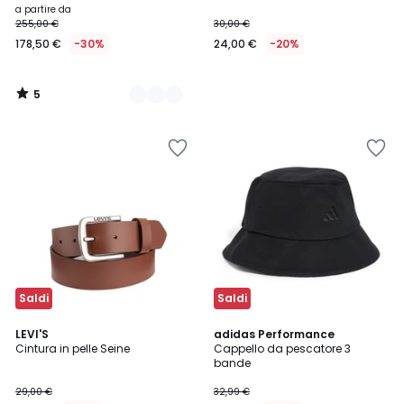
a partire da
255,00 €
30,00 €
178,50 €
-30%
24,00 €
-20%
5
/
5
Saldi
Saldi
4,5
4,8
2
LEVI'S
adidas Performance
/ 5
/ 5
Cintura in pelle Seine
Cappello da pescatore 3
Colori
bande
29,00 €
32,99 €