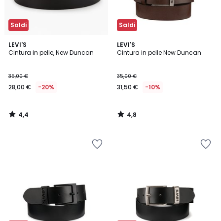
Saldi
Saldi
4,4
4,8
LEVI'S
LEVI'S
/ 5
/ 5
Cintura in pelle, New Duncan
Cintura in pelle New Duncan
35,00 €
35,00 €
28,00 €
-20%
31,50 €
-10%
4,4
4,8
/
/
5
5