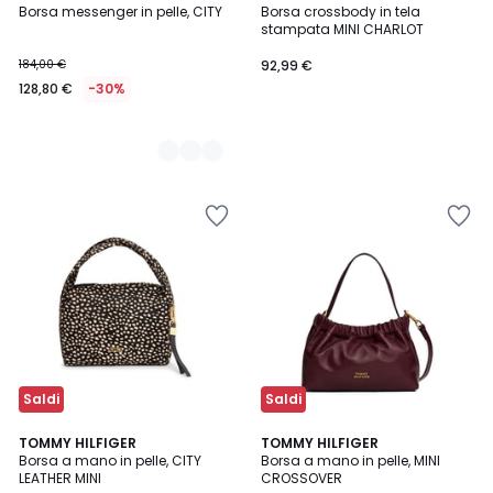
Borsa messenger in pelle, CITY
Borsa crossbody in tela
Colori
stampata MINI CHARLOT
184,00 €
92,99 €
128,80 €
-30%
Saldi
Saldi
TOMMY HILFIGER
2
TOMMY HILFIGER
Borsa a mano in pelle, CITY
Borsa a mano in pelle, MINI
Colori
LEATHER MINI
CROSSOVER