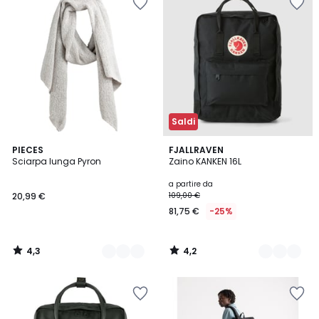
Saldi
4,3
4,2
2
PIECES
3
FJALLRAVEN
/ 5
/ 5
Sciarpa lunga Pyron
Zaino KANKEN 16L
Colori
Colori
a partire da
20,99 €
109,00 €
81,75 €
-25%
4,3
4,2
/
/
5
5