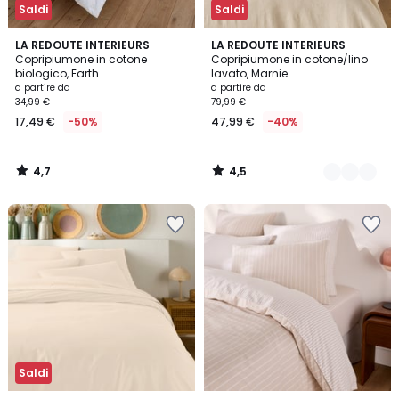
Saldi
Saldi
4,7
4,5
LA REDOUTE INTERIEURS
4
LA REDOUTE INTERIEURS
/ 5
/ 5
Copripiumone in cotone
Copripiumone in cotone/lino
Colori
biologico, Earth
lavato, Marnie
a partire da
a partire da
34,99 €
79,99 €
17,49 €
-50%
47,99 €
-40%
4,7
4,5
/
/
5
5
Saldi