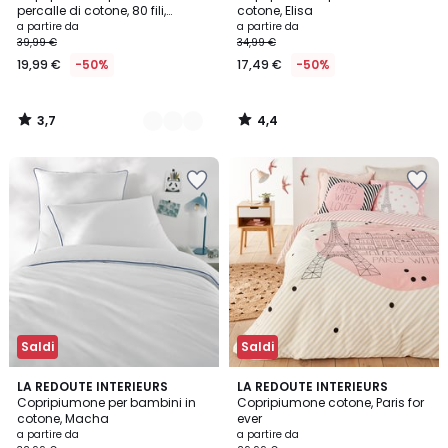
Colori
percalle di cotone, 80 fili,
cotone, Elisa
Scénario
a partire da
a partire da
39,99 €
34,99 €
19,99 €
-50%
17,49 €
-50%
3,7
4,4
/
/
5
5
Saldi
Saldi
5
4,6
7
LA REDOUTE INTERIEURS
LA REDOUTE INTERIEURS
/
/ 5
Copripiumone per bambini in
Copripiumone cotone, Paris for
Colori
5
cotone, Macha
ever
a partire da
a partire da