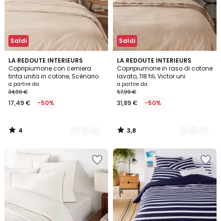
Saldi
Saldi
4
3,8
22
LA REDOUTE INTERIEURS
10
LA REDOUTE INTERIEURS
/
/ 5
Copripiumone con cerniera
Copripiumone in raso di cotone
Colori
Colori
5
tinta unita in cotone, Scénario
lavato, 118 fili, Victor uni
a partire da
a partire da
34,99 €
57,99 €
17,49 €
-50%
31,89 €
-50%
4
3,8
/
/
5
5