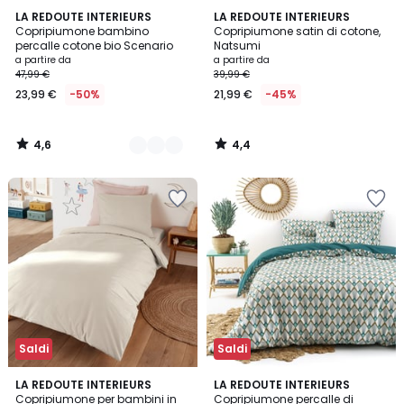
4,6
4,4
12
LA REDOUTE INTERIEURS
LA REDOUTE INTERIEURS
/ 5
/ 5
Copripiumone bambino
Copripiumone satin di cotone,
Colori
percalle cotone bio Scenario
Natsumi
a partire da
a partire da
47,99 €
39,99 €
23,99 €
-50%
21,99 €
-45%
4,6
4,4
/
/
5
5
Saldi
Saldi
3,7
4,4
21
LA REDOUTE INTERIEURS
LA REDOUTE INTERIEURS
/ 5
/ 5
Copripiumone per bambini in
Copripiumone percalle di