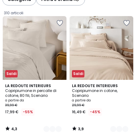
gauche
droite
310 articoli
Saldi
Saldi
4,3
3,9
21
LA REDOUTE INTERIEURS
22
LA REDOUTE INTERIEURS
/ 5
/ 5
Copripiumone in percalle di
Copripiumone in cotone,
Colori
Colori
cotone, 80 fili, Scenario
Scenario
Prezzo
a partire da
a partire da
39,99 €
29,99 €
a
17,99 €
-55%
16,49 €
-45%
partire
da
17,99
4,3
3,9
€
/
/
5
5