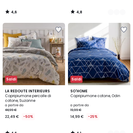
4,6
4,8
/
/
5
5
Saldi
Saldi
4,6
4,1
LA REDOUTE INTERIEURS
2
SO'HOME
/ 5
/ 5
Copripiumone percalle di
Copripiumone cotone, Odin
Colori
cotone, Suzanne
a partire da
a partire da
44,99 €
19,99 €
22,49 €
-50%
14,99 €
-25%