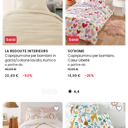
Saldi
Saldi
4,4
10
LA REDOUTE INTERIEURS
SO'HOME
/ 5
Copripiumone per bambini in
Copripiumino per bambini,
Colori
garza/cotone lavato, Kumco
Cœur Liberté
a partire da
a partire da
40,99 €
19,99 €
20,49 €
-50%
14,99 €
-25%
4,4
/
5