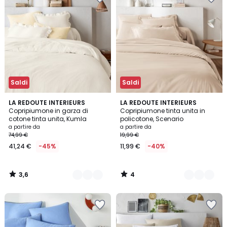
Saldi
Saldi
3,6
4
16
LA REDOUTE INTERIEURS
16
LA REDOUTE INTERIEURS
/ 5
/
Copripiumone in garza di
Copripiumone tinta unita in
Colori
Colori
5
cotone tinta unita, Kumla
policotone, Scenario
a partire da
a partire da
74,99 €
19,99 €
41,24 €
-45%
11,99 €
-40%
3,6
4
/
/
5
5