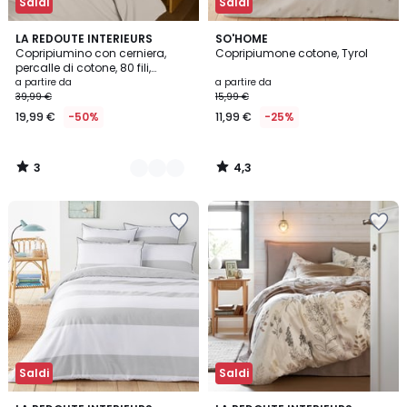
Saldi
Saldi
3
4,3
9
LA REDOUTE INTERIEURS
SO'HOME
/
/ 5
Copripiumino con cerniera,
Copripiumone cotone, Tyrol
Colori
5
percalle di cotone, 80 fili,
Scenario
a partire da
a partire da
39,99 €
15,99 €
19,99 €
-50%
11,99 €
-25%
3
4,3
/
/
5
5
Saldi
Saldi