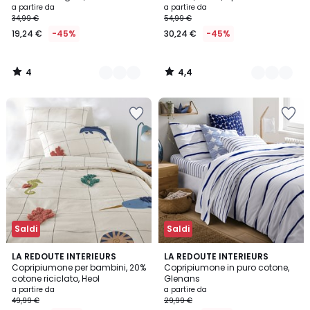
a partire da
a partire da
34,99 €
54,99 €
19,24 €
-45%
30,24 €
-45%
4
4,4
/
/
5
5
Saldi
Saldi
4,7
4,3
LA REDOUTE INTERIEURS
LA REDOUTE INTERIEURS
/ 5
/ 5
Copripiumone per bambini, 20%
Copripiumone in puro cotone,
cotone riciclato, Heol
Glenans
a partire da
a partire da
49,99 €
29,99 €