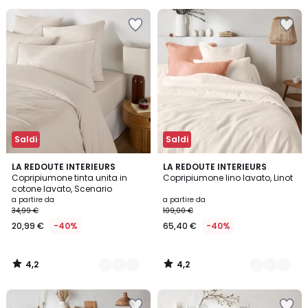
Invece
di
39,99
€
55%
di
sconto
applicato.
Saldi
Saldi
4,2
4,2
18
LA REDOUTE INTERIEURS
21
LA REDOUTE INTERIEURS
/ 5
/ 5
Copripiumone tinta unita in
Copripiumone lino lavato, Linot
Colori
Colori
cotone lavato, Scenario
a partire da
a partire da
34,99 €
109,00 €
20,99 €
-40%
65,40 €
-40%
4,2
4,2
/
/
5
5