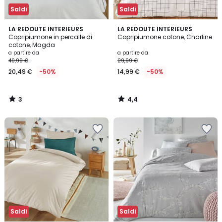
Saldi
Saldi
3
4,4
LA REDOUTE INTERIEURS
LA REDOUTE INTERIEURS
/
/ 5
Copripiumone in percalle di
Copripiumone cotone, Charline
5
cotone, Magda
a partire da
a partire da
40,99 €
29,99 €
20,49 €
-50%
14,99 €
-50%
3
4,4
/
/
5
5
Saldi
Saldi