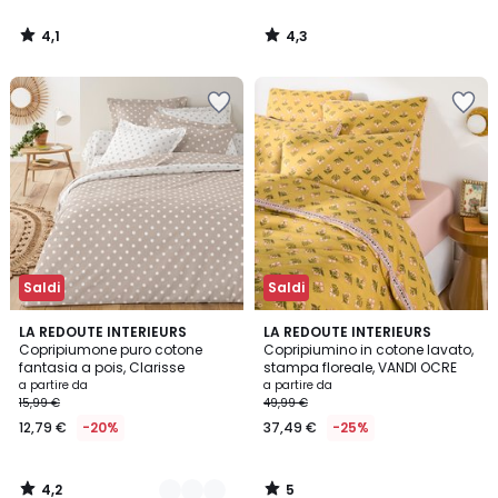
4,1
4,3
/
/
5
5
Saldi
Saldi
4,2
5
5
LA REDOUTE INTERIEURS
LA REDOUTE INTERIEURS
/ 5
/
Copripiumone puro cotone
Copripiumino in cotone lavato,
Colori
5
fantasia a pois, Clarisse
stampa floreale, VANDI OCRE
a partire da
a partire da
15,99 €
49,99 €
12,79 €
-20%
37,49 €
-25%
4,2
5
/
/