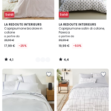
Saldi
Saldi
4,1
4,4
4
LA REDOUTE INTERIEURS
LA REDOUTE INTERIEURS
/ 5
/ 5
Copripiumone bicolore in
Copripiumone satin di cotone,
Colori
cotone
Pawica
a partire da
a partire da
23,99 €
39,99 €
17,99 €
-25%
19,99 €
-50%
4,1
4,4
/
/
5
5