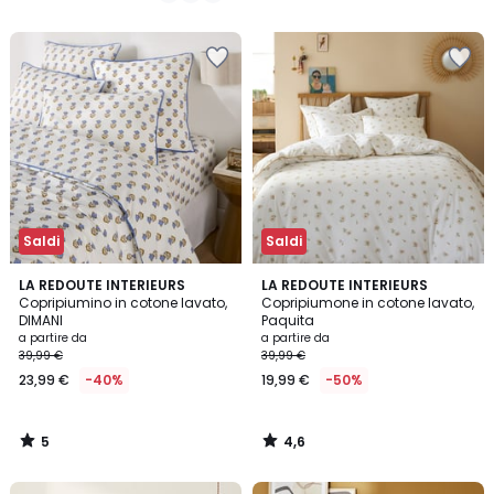
5
5
Saldi
Saldi
5
4,6
LA REDOUTE INTERIEURS
LA REDOUTE INTERIEURS
/
/ 5
Copripiumino in cotone lavato,
Copripiumone in cotone lavato,
5
DIMANI
Paquita
a partire da
a partire da
39,99 €
39,99 €
23,99 €
-40%
19,99 €
-50%
5
4,6
/
/
5
5