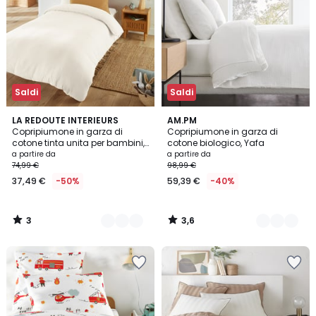
Saldi
Saldi
3
3,6
17
LA REDOUTE INTERIEURS
20
AM.PM
/
/ 5
Copripiumone in garza di
Copripiumone in garza di
Colori
Colori
5
cotone tinta unita per bambini,
cotone biologico, Yafa
Kumla
a partire da
a partire da
74,99 €
98,99 €
37,49 €
-50%
59,39 €
-40%
3
3,6
/
/
5
5