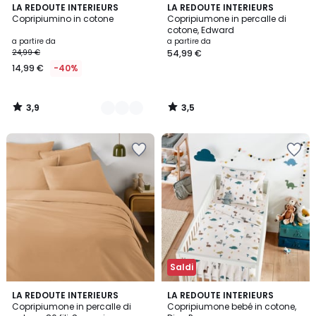
3,9
3,5
6
LA REDOUTE INTERIEURS
LA REDOUTE INTERIEURS
/ 5
/ 5
Copripiumino in cotone
Copripiumone in percalle di
Colori
cotone, Edward
a partire da
a partire da
24,99 €
54,99 €
14,99 €
-40%
3,9
3,5
/
/
5
5
Saldi
4,3
5
3
LA REDOUTE INTERIEURS
LA REDOUTE INTERIEURS
/ 5
/
Copripiumone in percalle di
Copripiumone bebé in cotone,
Colori