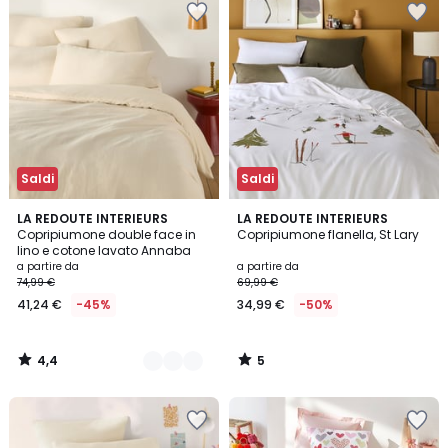
Saldi
Saldi
4,4
5
8
LA REDOUTE INTERIEURS
LA REDOUTE INTERIEURS
/ 5
/
Copripiumone double face in
Copripiumone flanella, St Lary
Colori
5
lino e cotone lavato Annaba
a partire da
a partire da
74,99 €
69,99 €
41,24 €
-45%
34,99 €
-50%
4,4
5
/
/
5
5