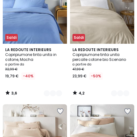
Saldi
Saldi
3,6
4,2
7
LA REDOUTE INTERIEURS
12
LA REDOUTE INTERIEURS
/ 5
/ 5
Copripiumone tinta unita in
Copripiumone tinta unita
Colori
Colori
cotone, Macha
percalle cotone bio Scenario
a partire da
a partire da
32,99 €
47,99 €
19,79 €
-40%
23,99 €
-50%
3,6
4,2
/
/
5
5