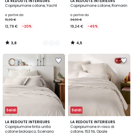
3,8
4,5
2
LA REDOUTE INTERIEURS
LA REDOUTE INTERIEURS
/ 5
/ 5
Copripiumone cotone, Yacht
Copripiumone cotone, Romarin
Colori
a partire da
a partire da
15,99 €
34,99 €
12,79 €
-20%
19,24 €
-45%
3,8
4,5
/
/
5
5
Saldi
Saldi
4
4,4
9
LA REDOUTE INTERIEURS
7
LA REDOUTE INTERIEURS
/
/ 5
Copripiumone tinta unita
Copripiumone in raso di
Colori
Colori
5
cotone biologico, Scenario
cotone, 153 fili, Opale