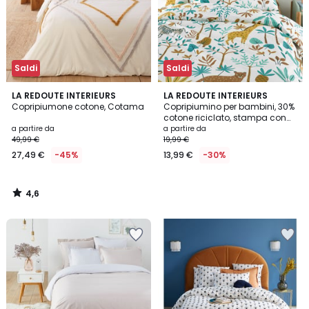
Saldi
Saldi
4,6
LA REDOUTE INTERIEURS
LA REDOUTE INTERIEURS
/ 5
Copripiumone cotone, Cotama
Copripiumino per bambini, 30%
cotone riciclato, stampa con
animali, JUNGLE
a partire da
a partire da
49,99 €
19,99 €
27,49 €
-45%
13,99 €
-30%
4,6
/
5