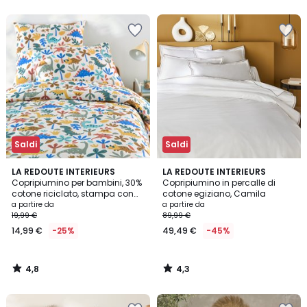
5
5
Saldi
Saldi
4,8
4,3
LA REDOUTE INTERIEURS
LA REDOUTE INTERIEURS
/ 5
/ 5
Copripiumino per bambini, 30%
Copripiumino in percalle di
cotone riciclato, stampa con
cotone egiziano, Camila
dinosauri, DINO
a partire da
a partire da
19,99 €
89,99 €
14,99 €
-25%
49,49 €
-45%
4,8
4,3
/
/
5
5