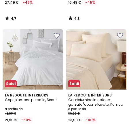
27,49 €
-45%
16,49 €
-45%
4,7
4,3
/
/
5
5
Saldi
Saldi
4,3
3,2
LA REDOUTE INTERIEURS
10
LA REDOUTE INTERIEURS
/ 5
/ 5
Copripiumone percalle, Secret
Copripiumino in cotone
Colori
garzato/cotone lavato, Kumco
a partire da
a partire da
43,99 €
39,99 €
21,99 €
-50%
23,99 €
-40%