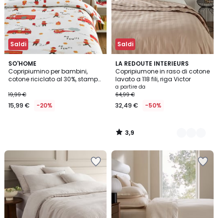
Saldi
Saldi
3,9
SO'HOME
8
LA REDOUTE INTERIEURS
/ 5
Copripiumino per bambini,
Copripiumone in raso di cotone
Colori
cotone riciclato al 30%, stampa
lavato a 118 fili, riga Victor
con pompieri, POMPIER BIS
a partire da
19,99 €
64,99 €
15,99 €
-20%
32,49 €
-50%
3,9
/
5