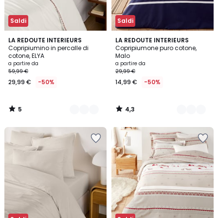
Saldi
Saldi
5
4,3
3
LA REDOUTE INTERIEURS
3
LA REDOUTE INTERIEURS
/
/ 5
Copripiumino in percalle di
Copripiumone puro cotone,
Colori
Colori
5
cotone, ELYA
Malo
a partire da
a partire da
59,99 €
29,99 €
29,99 €
-50%
14,99 €
-50%
5
4,3
/
/
5
5