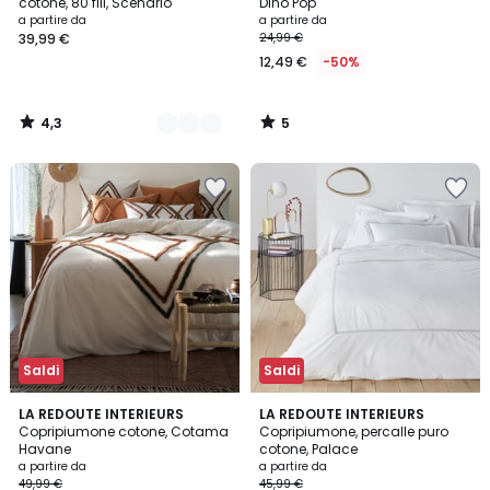
5
cotone, 80 fili, Scenario
Dino Pop
a partire da
a partire da
39,99 €
24,99 €
12,49 €
-50%
4,3
5
/
/
5
5
Saldi
Saldi
4,6
4,3
LA REDOUTE INTERIEURS
LA REDOUTE INTERIEURS
/ 5
/ 5
Copripiumone cotone, Cotama
Copripiumone, percalle puro
Havane
cotone, Palace
a partire da
a partire da
49,99 €
45,99 €