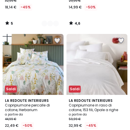
32,99 €
29,99 €
18,14 €
-45%
14,99 €
-50%
5
4,6
/
/
5
5
Saldi
Saldi
4,6
4,8
LA REDOUTE INTERIEURS
2
LA REDOUTE INTERIEURS
/ 5
/ 5
Copripiumone percalle di
Copripiumone in raso di
Colori
cotone, Herbarium
cotone, 153 fili, Opale a righe
a partire da
a partire da
44,99 €
59,99 €
22,49 €
-50%
32,99 €
-45%