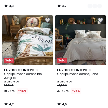
4,3
3,2
/
/
5
5
Saldi
Saldi
4,7
4,5
LA REDOUTE INTERIEURS
LA REDOUTE INTERIEURS
/ 5
/ 5
Copripiumone cotone bio,
Copripiumone cotone, Jobe
Junglito
a partire da
a partire da
34,99 €
49,99 €
19,24 €
-45%
37,49 €
-25%
4,7
4,5
/
/