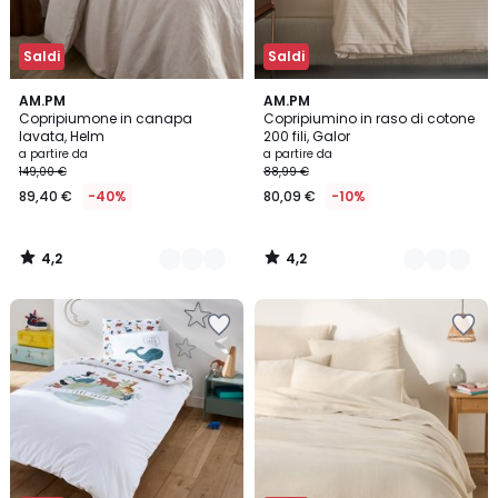
Saldi
Saldi
4,2
4,2
13
AM.PM
8
AM.PM
/ 5
/ 5
Copripiumone in canapa
Copripiumino in raso di cotone
Colori
Colori
lavata, Helm
200 fili, Galor
a partire da
a partire da
149,00 €
88,99 €
89,40 €
-40%
80,09 €
-10%
4,2
4,2
/
/
5
5