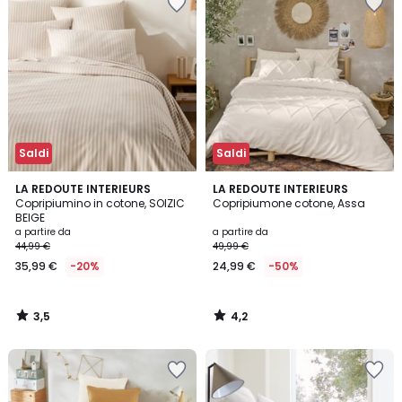
Saldi
Saldi
3,5
4,2
LA REDOUTE INTERIEURS
LA REDOUTE INTERIEURS
/ 5
/ 5
Copripiumino in cotone, SOIZIC
Copripiumone cotone, Assa
BEIGE
a partire da
a partire da
44,99 €
49,99 €
35,99 €
-20%
24,99 €
-50%
3,5
4,2
/
/
5
5