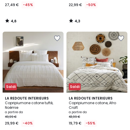
27,49 €
-45%
22,99 €
-50%
4,6
4,3
/
/
5
5
Saldi
Saldi
4,1
4,3
LA REDOUTE INTERIEURS
LA REDOUTE INTERIEURS
/ 5
/ 5
Copripiumone cotone tufté,
Copripiumone cotone, Afro
Noémie
Craft
a partire da
a partire da
49,99 €
43,99 €
29,99 €
-40%
19,79 €
-55%