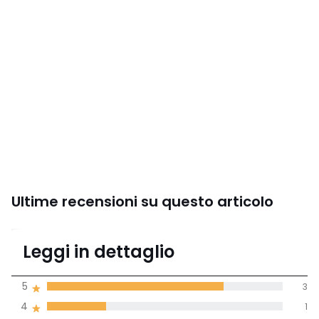
Ultime recensioni su questo articolo
4,8
Leggi in dettaglio
(4 recensioni)
di media tenendo
5
3
conto di tutti i
4
1
paesi