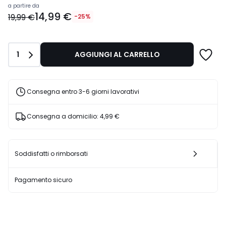
Prezzo
a partire da
14,99 €
a
19,99 €
-25%
partire
da
14,99
Quantità
1
AGGIUNGI AL CARRELLO
€
Invece
di
19,99
Consegna entro 3-6 giorni lavorativi
€
25%
Consegna a domicilio:
4,99 €
di
sconto
applicato.
Soddisfatti o rimborsati
Pagamento sicuro