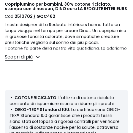
Copripiumino per bambini, 30% cotone riciclato,
stampa con dinosauri, DINO ecru LA REDOUTE INTERIEURS
Cod
2510702 / GQC462
I nostri designer di La Redoute Intérieurs hanno fatto un
lungo viaggio nel tempo per creare Dino... Un copripiumino
in graziose tonalità colorate, dove simpatiche creature
preistoriche vegliano sul sonno dei più piccoli.
Il cotone fa parte della nostra vita quotidiana. Lo adoriamo
per la sua morbidezza e dolcezza. Facile da vivere, è ideale
Scopri di più
per i letti di grandi e piccini!
Descrizione
• 100% cotone
• Contiene 30% di cotone riciclato
• 57 fili/cm²
• Stampa dinosauri davanti/dietro
•
COTONE RICICLATO
. L'utilizzo di cotone riciclato
• Fondo dritto con bottoni
consente di risparmiare risorse e ridurre gli sprechi.
•
OEKO-TEX® Standard 100
. La certificazione OEKO-
Al cambio di stagione, aggiungi il tuo tocco personale
TEX® Standard 100 garantisce che i prodotti tessili
mescolando la gamma Dino con la nostra gamma
siano stati sottoposti a rigorosi controlli per verificare
Scenario di tessuti di cotone in tinta unita.
l'assenza di sostanze nocive per la salute, attraverso