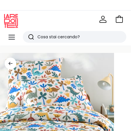
Vai
al
La
carrel
Redoute
Menu
Ricerca
Ultimi
articoli
visti