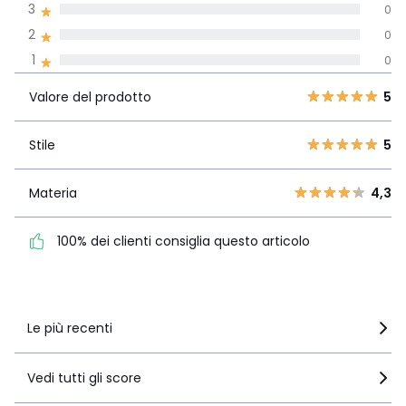
3
0
Recensione 100% verificata,
2
0
La Redoute si impegna
1
0
Valore del
5
3
5
prodotto
4
1
Valore del prodotto
5
3
0
Stile
5
2
Stile
5
0
1
0
Materia
4,3
Materia
4,3
100% dei clienti consiglia
questo articolo
100% dei clienti consiglia questo articolo
Vedi i dettagli delle recensioni
Le più recenti
Vedi tutti gli score