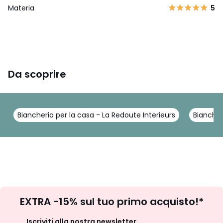
Materia
5
Da scoprire
Biancheria per la casa - La Redoute Interieurs
Biancher
Iscrizione
EXTRA -15% sul tuo primo acquisto!*
newsletter
Iscriviti alla nostra newsletter