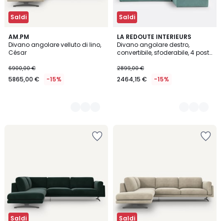
Saldi
Saldi
5
AM.PM
3
LA REDOUTE INTERIEURS
Divano angolare velluto di lino,
Divano angolare destro,
Colori
Colori
César
convertibile, sfoderabile, 4 posti,
in velluto, ODNA
6900,00 €
2899,00 €
5865,00 €
-15%
2464,15 €
-15%
Saldi
Saldi