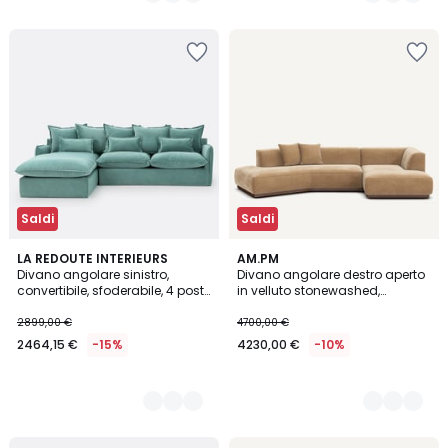
5
Saldi
Saldi
3
LA REDOUTE INTERIEURS
3
AM.PM
Divano angolare sinistro,
Divano angolare destro aperto
Colori
Colori
convertibile, sfoderabile, 4 posti,
in velluto stonewashed,
in velluto, ODNA
JACOPO
2899,00 €
4700,00 €
2464,15 €
-15%
4230,00 €
-10%