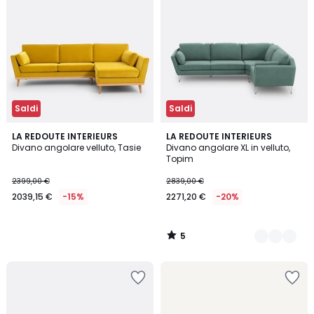
Saldi
Saldi
5
LA REDOUTE INTERIEURS
6
LA REDOUTE INTERIEURS
/
Divano angolare velluto, Tasie
Divano angolare XL in velluto,
Colori
5
Topim
2399,00 €
2839,00 €
2039,15 €
-15%
2271,20 €
-20%
5
/
5