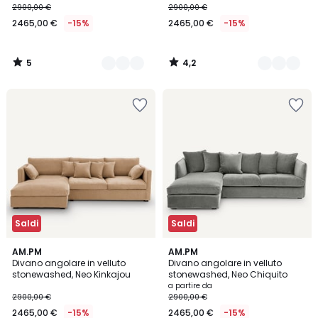
2900,00 €
2900,00 €
2465,00 €
-15%
2465,00 €
-15%
5
4,2
/
/
5
5
Saldi
Saldi
5
AM.PM
2
AM.PM
/
Divano angolare in velluto
Divano angolare in velluto
Colori
5
stonewashed, Neo Kinkajou
stonewashed, Neo Chiquito
a partire da
2900,00 €
2900,00 €
2465,00 €
-15%
2465,00 €
-15%