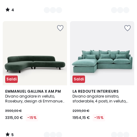
da
2199,20
4
€
/
5
Invece
di
2749,00
€
20%
di
sconto
applicato.
Saldi
Saldi
5
9
EMMANUEL GALLINA X AM.PM
3
LA REDOUTE INTERIEURS
/
Divano angolare in velluto,
Divano angolare sinistro,
Colori
Colori
5
Rosebury, design di Emmanuel
sfoderabile, 4 posti, in velluto,
Gallina
ODNA
3900,00 €
2299,00 €
3315,00 €
-15%
1954,15 €
-15%
5
/