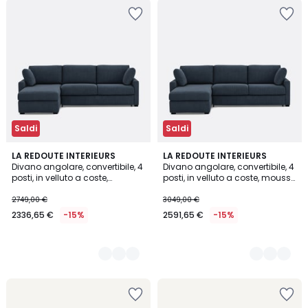
Saldi
Saldi
5
LA REDOUTE INTERIEURS
5
LA REDOUTE INTERIEURS
Divano angolare, convertibile, 4
Divano angolare, convertibile, 4
Colori
Colori
posti, in velluto a coste,
posti, in velluto a coste, mousse
mousse, TIMOR
Premium HR, TIMOR
2749,00 €
3049,00 €
2336,65 €
-15%
2591,65 €
-15%