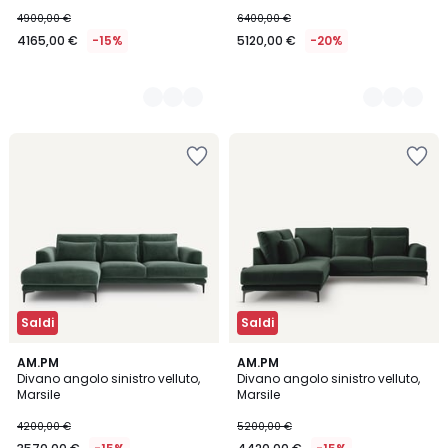
4900,00 €
6400,00 €
4165,00 €
-15%
5120,00 €
-20%
Saldi
Saldi
5
17
AM.PM
17
AM.PM
/
Divano angolo sinistro velluto,
Divano angolo sinistro velluto,
Colori
Colori
5
Marsile
Marsile
4200,00 €
5200,00 €