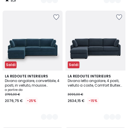
3,3
/
5
Saldi
Saldi
7
LA REDOUTE INTERIEURS
5
LA REDOUTE INTERIEURS
Divano angolare, convertibile, 4
Divano letto angolare, 4 posti,
Colori
Colori
posti, in velluto, mousse
velluto a coste, Comfort Bultex®
Premium HR, TIMOR
TIMOR
a partire da
2769,00 €
3099,00 €
2076,75 €
-25%
2634,15 €
-15%