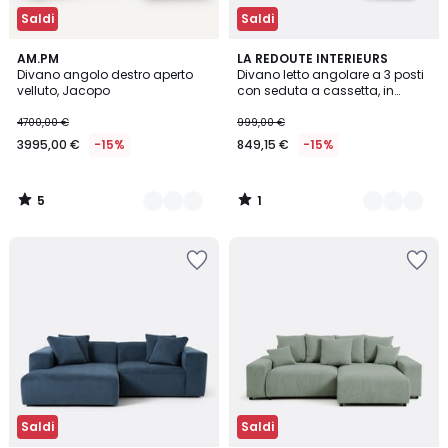
Saldi
Saldi
5
1
15
AM.PM
2
LA REDOUTE INTERIEURS
/
/
Divano angolo destro aperto
Divano letto angolare a 3 posti
Colori
Colori
5
5
velluto, Jacopo
con seduta a cassetta, in
velluto a coste sottili, FLO
4700,00 €
999,00 €
3995,00 €
-15%
849,15 €
-15%
5
1
/
/
5
5
Saldi
Saldi