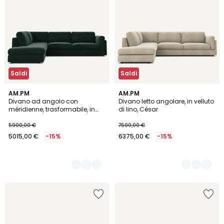
Saldi
Saldi
18
AM.PM
5
AM.PM
Divano ad angolo con
Divano letto angolare, in velluto
Colori
Colori
méridienne, trasformabile, in
di lino, César
velluto, CÉSAR
5900,00 €
7500,00 €
5015,00 €
-15%
6375,00 €
-15%