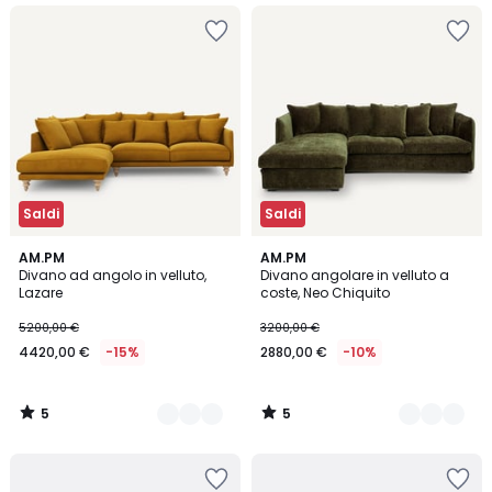
Saldi
Saldi
5
5
3
AM.PM
2
AM.PM
/
/
Divano ad angolo in velluto,
Divano angolare in velluto a
Colori
Colori
5
5
Lazare
coste, Neo Chiquito
5200,00 €
3200,00 €
4420,00 €
-15%
2880,00 €
-10%
5
5
/
/
5
5