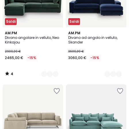
Saldi
Saldi
4
4
AM.PM
15
AM.PM
/
Divano angolare in velluto, Neo
Divano ad angolo in velluto,
Colori
Colori
5
Kinkajou
Skander
2900,00 €
3600,00 €
2465,00 €
-15%
3060,00 €
-15%
4
/
5