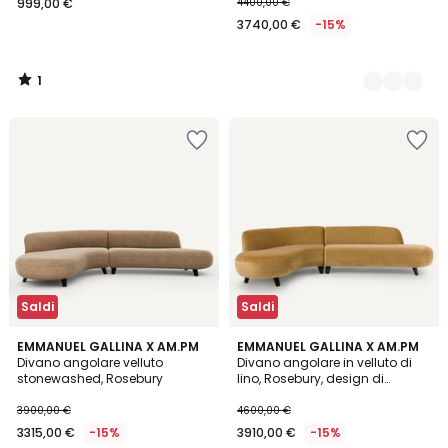
999,00 €
4400,00 €
3740,00 €
-15%
1
/
5
Saldi
Saldi
3
2
EMMANUEL GALLINA X AM.PM
5
EMMANUEL GALLINA X AM.PM
/
Divano angolare velluto
Divano angolare in velluto di
Colori
Colori
5
stonewashed, Rosebury
lino, Rosebury, design di
Emmanuel Gallina
3900,00 €
4600,00 €
3315,00 €
-15%
3910,00 €
-15%