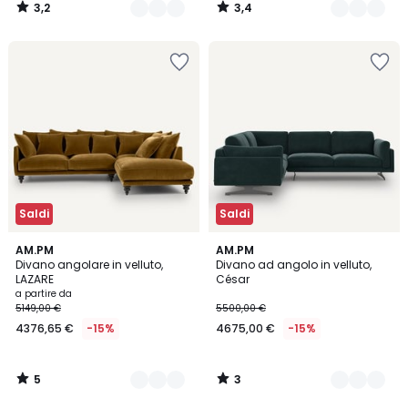
3,2
3,4
/
/
5
5
Saldi
Saldi
5
3
16
AM.PM
18
AM.PM
/
/
Divano angolare in velluto,
Divano ad angolo in velluto,
Colori
Colori
5
5
LAZARE
César
a partire da
5149,00 €
5500,00 €
4376,65 €
-15%
4675,00 €
-15%
5
3
/
/
5
5