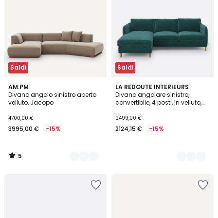
Saldi
Saldi
5
15
AM.PM
3
LA REDOUTE INTERIEURS
/
Divano angolo sinistro aperto
Divano angolare sinistro,
Colori
Colori
5
velluto, Jacopo
convertibile, 4 posti, in velluto,
LOMÉO
4700,00 €
2499,00 €
3995,00 €
-15%
2124,15 €
-15%
5
/
5