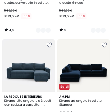
Colori
Colori
5
destro, convertibile, in velluto
a coste, Ginosa
testurizzato, Ginosa
1969,00 €
1969,00 €
1673,65 €
-15%
1673,65 €
-15%
4,5
5
/
/
5
5
Saldi
1
LA REDOUTE INTERIEURS
15
AM.PM
/
Divano letto angolare a 3 posti
Divano ad angolo in velluto,
Colori
5
con seduta a cassetta, in
Skander
velluto a coste sottili, FLO