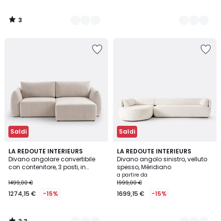
3
/
5
Saldi
Saldi
3,3
5
LA REDOUTE INTERIEURS
4
LA REDOUTE INTERIEURS
/ 5
Divano angolare convertibile
Divano angolo sinistro, velluto
Colori
Colori
con contenitore, 3 posti, in
spesso, Méridiano
velluto a coste, EDITH
a partire da
1499,00 €
1999,00 €
1274,15 €
-15%
1699,15 €
-15%