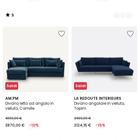
5
/
5
Saldi
Saldi
3,2
3,4
3
AM.PM
6
LA REDOUTE INTERIEURS
/ 5
/ 5
Divano letto ad angolo in
Divano angolare in velluto,
Colori
Colori
velluto, Camille
Topim
4300,00 €
2499,00 €
3870,00 €
-10%
2124,15 €
-15%