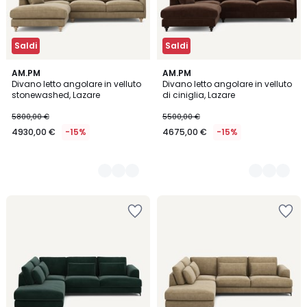
Saldi
Saldi
3
AM.PM
8
AM.PM
Divano letto angolare in velluto
Divano letto angolare in velluto
Colori
Colori
stonewashed, Lazare
di ciniglia, Lazare
5800,00 €
5500,00 €
4930,00 €
-15%
4675,00 €
-15%