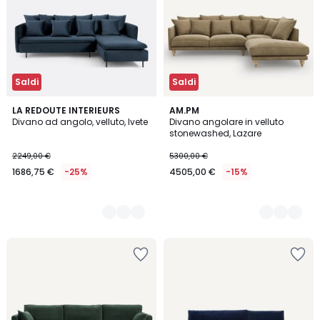
Saldi
Saldi
4
LA REDOUTE INTERIEURS
3
AM.PM
Divano ad angolo, velluto, Ivete
Divano angolare in velluto
Colori
Colori
stonewashed, Lazare
2249,00 €
5300,00 €
1686,75 €
-25%
4505,00 €
-15%