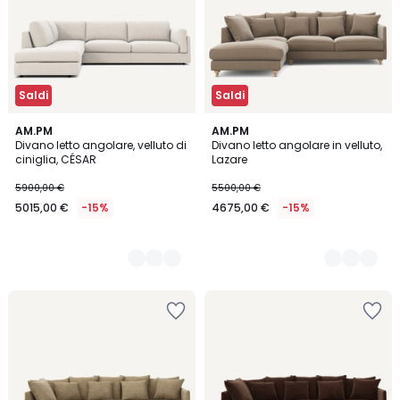
Saldi
Saldi
8
AM.PM
3
AM.PM
Divano letto angolare, velluto di
Divano letto angolare in velluto,
Colori
Colori
ciniglia, CÉSAR
Lazare
5900,00 €
5500,00 €
5015,00 €
-15%
4675,00 €
-15%