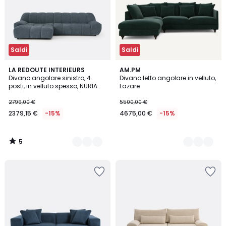
Saldi
Saldi
5
6
LA REDOUTE INTERIEURS
16
AM.PM
/
Divano angolare sinistro, 4
Divano letto angolare in velluto,
Colori
Colori
5
posti, in velluto spesso, NURIA
Lazare
2799,00 €
5500,00 €
2379,15 €
-15%
4675,00 €
-15%
5
/
5