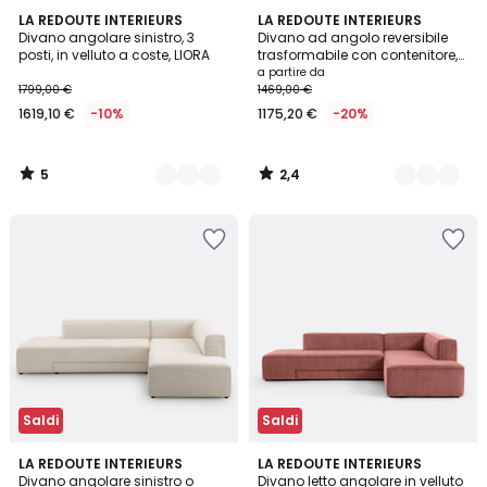
5
2,4
5
LA REDOUTE INTERIEURS
6
LA REDOUTE INTERIEURS
/
/ 5
Divano angolare sinistro, 3
Divano ad angolo reversibile
Colori
Colori
5
posti, in velluto a coste, LIORA
trasformabile con contenitore,
in velluto a coste, LOMI
a partire da
1799,00 €
1469,00 €
1619,10 €
-10%
1175,20 €
-20%
5
2,4
/
/
5
5
Saldi
Saldi
4,5
5
5
LA REDOUTE INTERIEURS
6
LA REDOUTE INTERIEURS
/ 5
/
Divano angolare sinistro o
Divano letto angolare in velluto