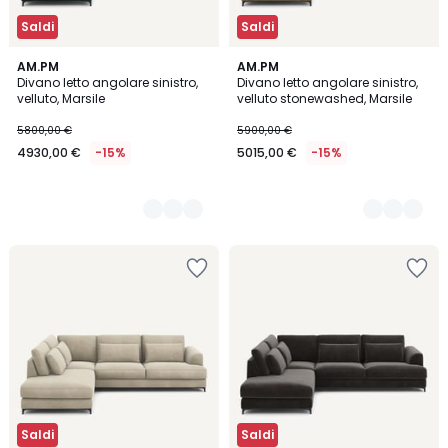
Saldi
Saldi
17
AM.PM
3
AM.PM
Divano letto angolare sinistro,
Divano letto angolare sinistro,
Colori
Colori
velluto, Marsile
velluto stonewashed, Marsile
5800,00 €
5900,00 €
4930,00 €
-15%
5015,00 €
-15%
Saldi
Saldi