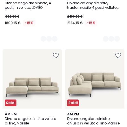
Divano angolare sinistro, 4
Divano ad angolo retto,
Colori
Colori
posti, in velluto, LOMÉO
trasformabile, 4 posti, velluto,
LOMÉO
1999,00 €
2499,00 €
1699,15 €
-15%
2124,15 €
-15%
Saldi
Saldi
5
AM.PM
5
AM.PM
Divano angolo sinistro velluto
Divano angolare sinistro
Colori
Colori
di lino, Marsile
chiuso in velluto di lino Marsile