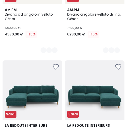
18
AM.PM
5
AM.PM
Divano ad angolo in velluto,
Divano angolare velluto di lino,
Colori
Colori
César
César
5800,00 €
7400,00 €
4930,00 €
-15%
6290,00 €
-15%
Saldi
Saldi
3
LA REDOUTE INTERIEURS
3
LA REDOUTE INTERIEURS