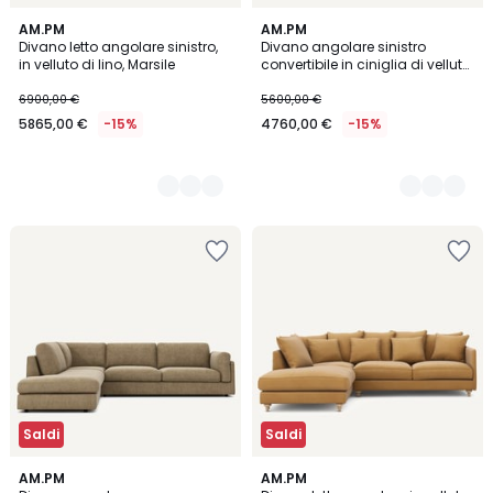
5
AM.PM
8
AM.PM
Divano letto angolare sinistro,
Divano angolare sinistro
Colori
Colori
in velluto di lino, Marsile
convertibile in ciniglia di velluto,
Marsile
6900,00 €
5600,00 €
5865,00 €
-15%
4760,00 €
-15%
Saldi
Saldi
3
AM.PM
5
AM.PM