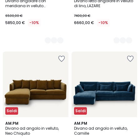
Divano angolare con
Divano letto angolare in velluto
Colori
Colori
meridiana in velluto
di lino, LAZARE
stonewashed, César
6500,00 €
7400,00 €
5850,00 €
-10%
6660,00 €
-10%
Saldi
Saldi
5
4,2
5
AM.PM
3
AM.PM
/
/ 5
Divano ad angolo in velluto,
Divano ad angolo in velluto,
Colori
Colori
5
Neo Chiquito
Camille