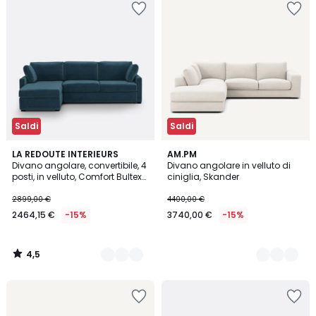
Saldi
Saldi
4,5
7
LA REDOUTE INTERIEURS
8
AM.PM
/ 5
Divano angolare, convertibile, 4
Divano angolare in velluto di
Colori
Colori
posti, in velluto, Comfort Bultex®,
ciniglia, Skander
TIMOR
2899,00 €
4400,00 €
2464,15 €
-15%
3740,00 €
-15%
4,5
/
5