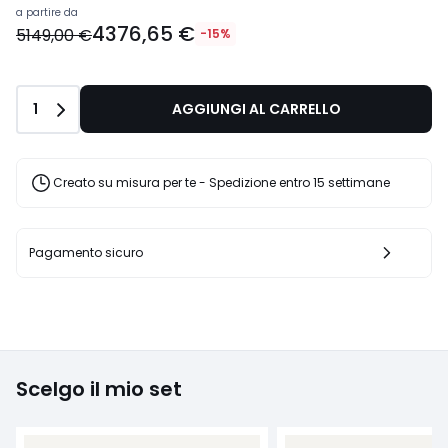
a partire da
4376,65 €
5149,00 €
-15%
Quantità
1
AGGIUNGI AL CARRELLO
Creato su misura per te - Spedizione entro 15 settimane
Pagamento sicuro
Scelgo il mio set