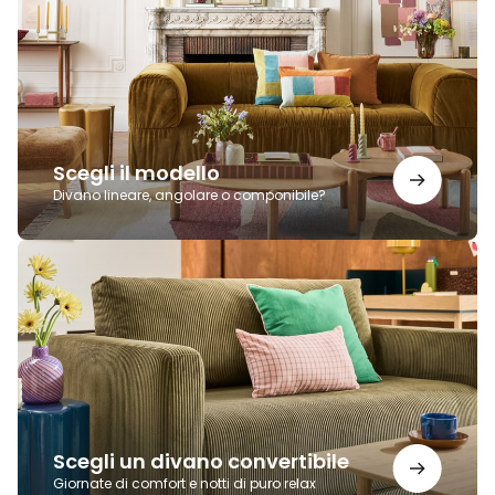
modello
Scegli il modello
Divano lineare, angolare o componibile?
Scegli
un
divano
convertibile
Scegli un divano convertibile
Giornate di comfort e notti di puro relax