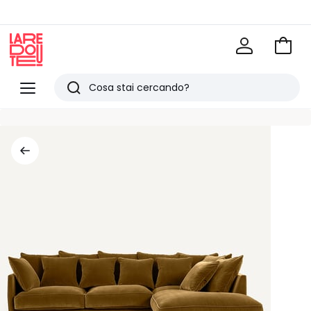
Vai
al
La
carrel
Redoute
Menu
Ricerca
Ultimi
articoli
visti