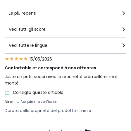
2 colli
Dritto
Le più recenti
• L188 x H58 x P107 cm, 55 kg • L212 x H62 x P107 cm, 79 kg
Sinistra
Vedi tutti gli score
• L188 x H58 x P107 cm, 55 kg • L212 x H62 x P107 cm, 79 kg
Colori
Bronzo, Verde Smeraldo, Blu Pavone, Verde zar ,
Vedi tutte le lingue
Rosso cinabro, Blu Notte, Verde lichene, Verde oliva,
Caffé Bruciato, Caramello , Corda, Granata, Blu acqua,
15/05/2026
Verde veronese, Prugna, Tiglio
Taglie
Confortable et correspond à nos attentes
angolo destro, angolo sinistro
Juste un petit souci avec le crochet à crémaillère, mal
Download
monté…
Piano di montaggio
Consiglio questo articolo
Nine
Acquirente verificato
Durata della proprietà del prodotto 1 mese