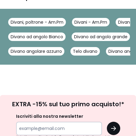
Divani, poltrone - Am.Pm
Divani - Am.Pm
Divano 
Divano ad angolo Bianco
Divano ad angolo grande
Divano angolare azzurro
Telo divano
Divano angol
Iscrizione
EXTRA -15% sul tuo primo acquisto!*
newsletter
Iscriviti alla nostra newsletter
OK