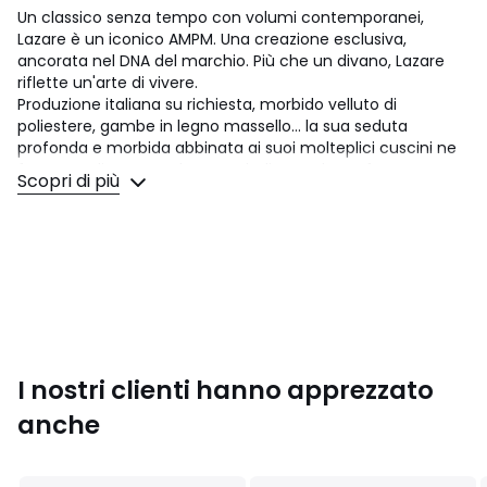
Un classico senza tempo con volumi contemporanei,
Lazare è un iconico AMPM. Una creazione esclusiva,
ancorata nel DNA del marchio. Più che un divano, Lazare
riflette un'arte di vivere.
Produzione italiana su richiesta, morbido velluto di
poliestere, gambe in legno massello... la sua seduta
profonda e morbida abbinata ai suoi molteplici cuscini ne
fanno un divano totalmente dedicato al comfort. Un
Scopri di più
iconico firmato AMPM.
Comfort seduta
: equilibrato
Comfort dello schienale
: morbido
Seduta: altezza e profondità standard
Dimensioni
• Lunghezza: 279 cm
• Altezza: 93 cm
I nostri clienti hanno apprezzato
• Profondità: 206 cm
• Seduta: H45 cm
anche
• Lunghezza bracciolo: 174 cm
• Profondità bracciolo: 103 cm
• Peso: 134 kg