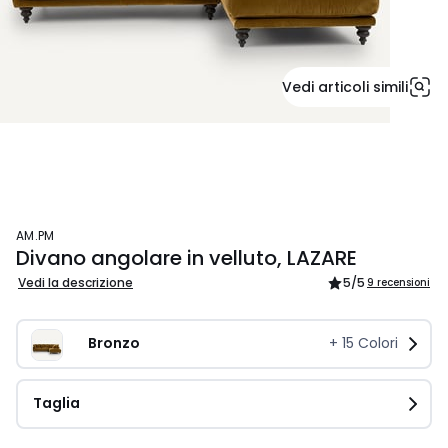
Vedi articoli simili
AM.PM
Divano angolare in velluto, LAZARE
Vedi la descrizione
5
/5
9 recensioni
Bronzo
+
15
Colori
Taglia