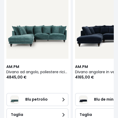
AM.PM
AM.PM
Divano ad angolo, poliestere riciclato, Lazare
4845,00 €
4165,00 €
Blu petrolio
Blu de minui
Taglia
Taglia