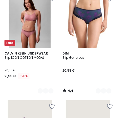
Saldi
4,4
2
CALVIN KLEIN UNDERWEAR
3
DIM
/ 5
Slip ICON COTTON MODAL
Slip Generous
Colori
Colori
26,99 €
20,99 €
21,59 €
-20%
4,4
/
5