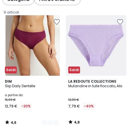
9 articoli
Saldi
Saldi
4,6
4,8
4
DIM
LA REDOUTE COLLECTIONS
/ 5
/ 5
Slip Daily Dentelle
Mutandine in tulle floccato, Alix
Colori
Prezzo
a partire da
15,99 €
12,99 €
a
12,79 €
-20%
7,79 €
-40%
partire
da
12,79
4,8
4,6
€
/
/
5