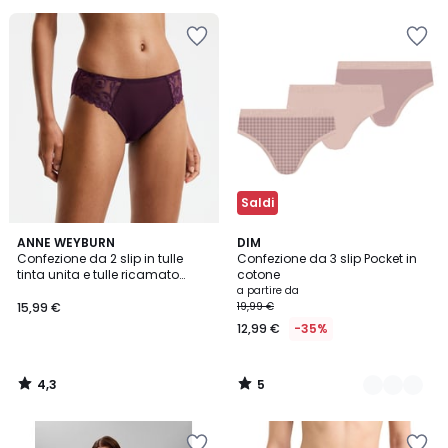
5
Invece
di
15,99
€
20%
di
sconto
applicato.
Saldi
4,3
5
ANNE WEYBURN
2
DIM
/ 5
/
Confezione da 2 slip in tulle
Confezione da 3 slip Pocket in
Colori
5
tinta unita e tulle ricamato
cotone
Lyssa
a partire da
15,99 €
19,99 €
12,99 €
-35%
4,3
5
/
/
5
5