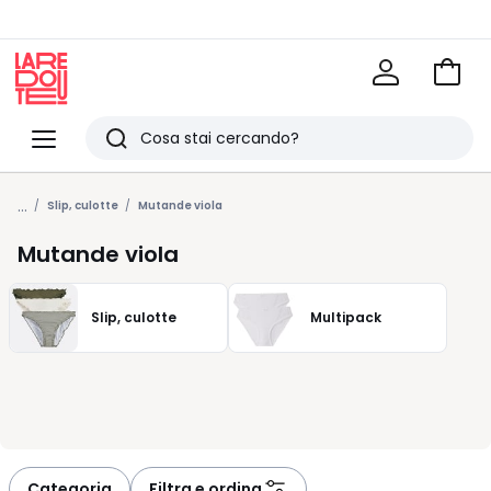
Vai
al
La
carrel
Redoute
Menu
Ricerca
Ultimi
...
articoli
Slip, culotte
Mutande viola
visti
Mutande viola
Slip, culotte
Multipack
Categoria
Filtra e ordina