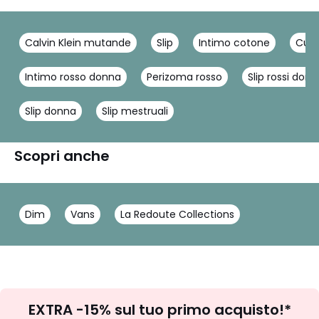
Calvin Klein mutande
Slip
Intimo cotone
Culo
Intimo rosso donna
Perizoma rosso
Slip rossi don
Slip donna
Slip mestruali
Scopri anche
Dim
Vans
La Redoute Collections
Iscrizione
EXTRA -15% sul tuo primo acquisto!*
newsletter