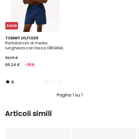
Saldi
5
4
TOMMY HILFIGER
/
Pantaloncini di media
Colori
5
lunghezza con tasca ORIGINAL
86,99 €
65,24 €
-25%
5
/
5
Pagina 1 su 1
Articoli simili