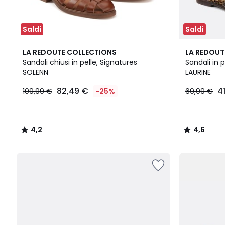
Saldi
Saldi
4,2
4,6
LA REDOUTE COLLECTIONS
LA REDOUT
/ 5
/ 5
Sandali chiusi in pelle, Signatures
Sandali in 
SOLENN
LAURINE
82,49
82,49 €
4
109,99 €
-25%
69,99 €
€
Invece
di
109,99
4,2
4,6
€
/
/
25%
5
5
di
sconto
applicato.