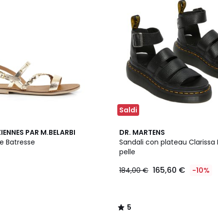
Saldi
5
IENNES PAR M.BELARBI
DR. MARTENS
/
le Batresse
Sandali con plateau Clarissa 
5
pelle
165,60 €
184,00 €
-10%
5
/