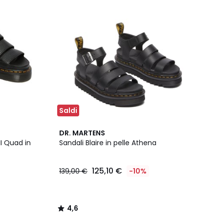
Saldi
4,6
DR. MARTENS
/ 5
II Quad in
Sandali Blaire in pelle Athena
125,10 €
139,00 €
-10%
4,6
/