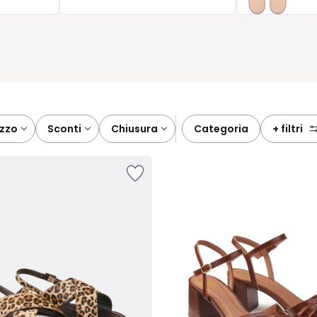
intramontabile, mentre le tonalità più vivaci portano freschezza
tile e di benessere.
ezzo
sconti
chiusura
categoria
+ filtri