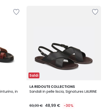
5
Saldi
4,5
LA REDOUTE COLLECTIONS
/ 5
nturino, in
Sandali in pelle liscia, Signatures LAURINE
48,99 €
69,99 €
-30%