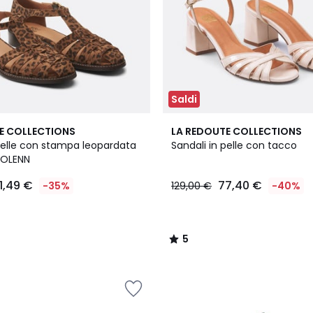
Saldi
5
E COLLECTIONS
LA REDOUTE COLLECTIONS
/
 pelle con stampa leopardata
Sandali in pelle con tacco
5
SOLENN
1,49 €
77,40 €
-35%
129,00 €
-40%
5
/
5