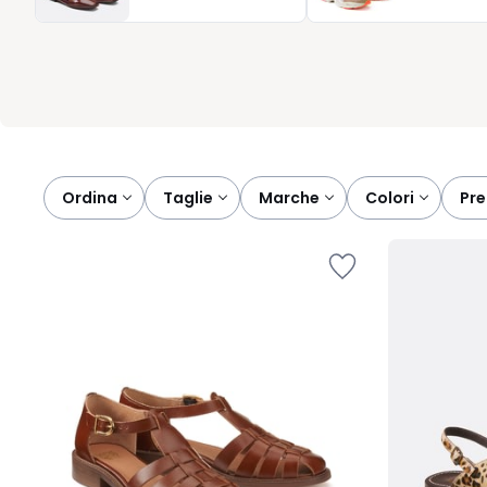
senza rinunciare alla qualità. Un sandalo nero resta un classico 
ai vostri outfit. Con La Redoute, ogni passo diventa un gesto di s
Ordina
taglie
marche
colori
pr