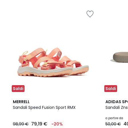
5
5
Saldi
Saldi
4,4
2
4,7
MERRELL
ADIDAS S
/ 5
Colori
/ 5
Sandali Speed Fusion Sport RMX
Sandali Zns
a partire da
79,19 €
4
98,99 €
-20%
50,00 €