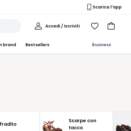
Scarica l'app
Il
Accedi / Iscriviti
Voir
Vai
Mio
ma
al
Profilo
wishlist
carrello
n brand
Bestsellers
Business
r
Scarpe con
nfradito
tacco