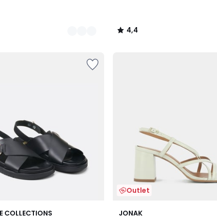
4,4
/
5
Outlet
4,3
E COLLECTIONS
JONAK