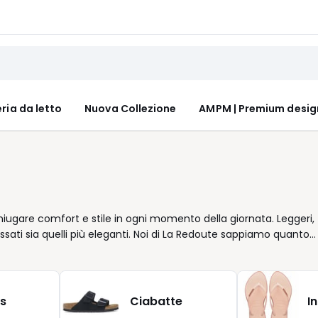
ria da letto
Nuova Collezione
AMPM | Premium desig
niugare comfort e stile in ogni momento della giornata. Leggeri,
lassati sia quelli più eleganti. Noi di La Redoute sappiamo quanto
 offriamo modelli pensati per adattarsi perfettamente alla forma
 sandalo con tacco per slanciare la silhouette o delle zeppe pe
 selezione il paio che valorizza la vostra personalità. Ogni
r un risultato che unisce eleganza e praticità. Grazie alla varietà
s
Ciabatte
I
se, potete aggiungere un tocco distintivo al vostro guardaroba