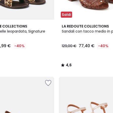
Saldi
4,6
E COLLECTIONS
LA REDOUTE COLLECTIONS
/ 5
pelle leopardata, Signature
Sandali con tacco medio in p
1,99 €
77,40 €
-40%
129,00 €
-40%
4,6
/
5