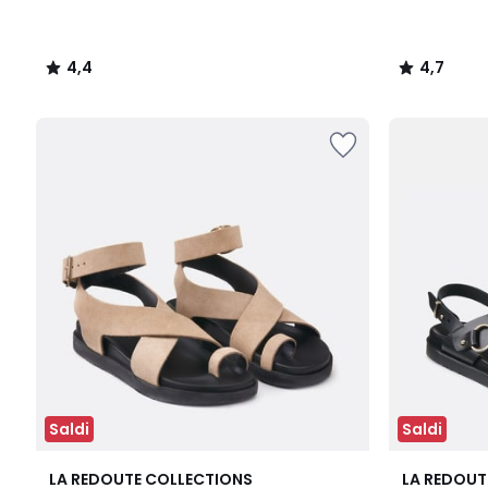
4,4
4,7
/
/
5
5
Saldi
Saldi
4
3,6
LA REDOUTE COLLECTIONS
LA REDOUT