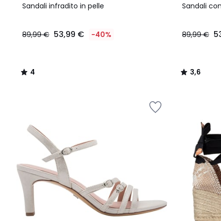
/
/ 5
Sandali infradito in pelle
Sandali con 
5
53,99 €
5
89,99 €
-40%
89,99 €
4
3,6
/
/
5
5