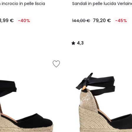
/ 5
incrocio in pelle liscia
Sandali in pelle lucida Verlain
3,99 €
79,20 €
-40%
144,00 €
-45%
4,3
/
5