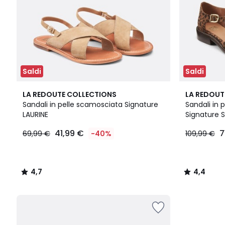
Saldi
Saldi
4,7
4,4
LA REDOUTE COLLECTIONS
LA REDOUT
/ 5
/ 5
Sandali in pelle scamosciata Signature
Sandali in
LAURINE
Signature 
41,99 €
7
69,99 €
-40%
109,99 €
4,7
4,4
/
/
5
5