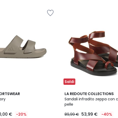
5
Saldi
2
4,4
PORTSWEAR
LA REDOUTE COLLECTIONS
Colori
/ 5
ory
Sandali infradito zeppa con ci
pelle
0,00 €
53,99 €
-20%
89,99 €
-40%