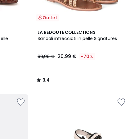
Outlet
3,4
LA REDOUTE COLLECTIONS
/ 5
elle
Sandali intrecciati in pelle Signatures
20,99 €
69,99 €
-70%
3,4
/
5