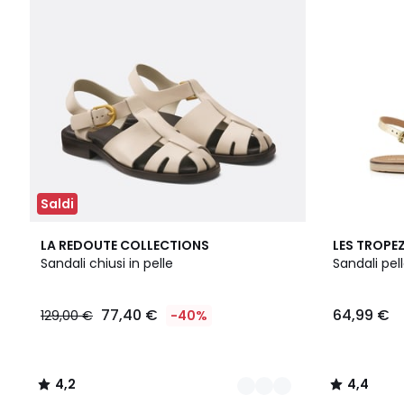
Saldi
2
4,2
4,4
LA REDOUTE COLLECTIONS
LES TROPEZ
Colori
/ 5
/ 5
Sandali chiusi in pelle
Sandali pel
77,40 €
64,99 €
129,00 €
-40%
4,2
4,4
/
/