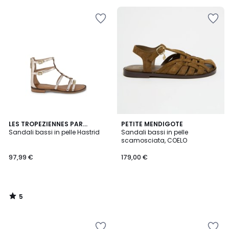
5
5
LES TROPEZIENNES PAR
PETITE MENDIGOTE
/
M.BELARBI
Sandali bassi in pelle Hastrid
Sandali bassi in pelle
5
scamosciata, COELO
97,99 €
179,00 €
5
/
5