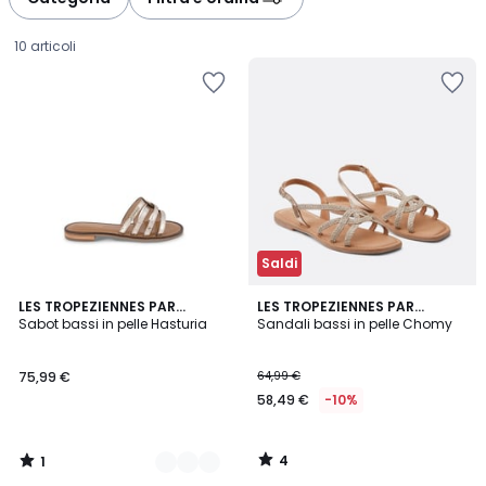
gauche
droite
10 articoli
Saldi
1
4
2
LES TROPEZIENNES PAR
LES TROPEZIENNES PAR
/
/
M.BELARBI
Sabot bassi in pelle Hasturia
M.BELARBI
Sandali bassi in pelle Chomy
Colori
5
5
75,99
75,99 €
64,99 €
€.
58,49 €
-10%
4
1
/
/
5