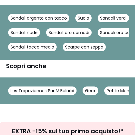
Sandali argento con tacco
Suola
Sandali verdi
Sandali nude
Sandali oro comodi
Sandali oro con 
Sandali tacco medio
Scarpe con zeppa
Scopri anche
Les Tropeziennes Par M.Belarbi
Geox
Petite Mendi
Iscrizione
EXTRA -15% sul tuo primo acquisto!*
newsletter