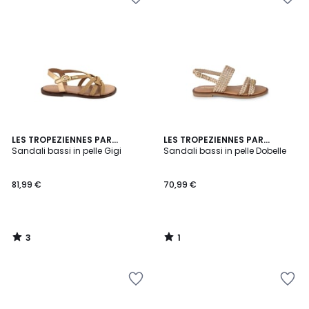
3
1
LES TROPEZIENNES PAR
LES TROPEZIENNES PAR
/
/
M.BELARBI
Sandali bassi in pelle Gigi
M.BELARBI
Sandali bassi in pelle Dobelle
5
5
81,99 €
70,99 €
3
1
/
/
5
5