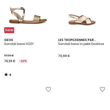
Saldi
4
GEOX
LES TROPEZIENNES PAR
/
Sandali bassi SOZY
M.BELARBI
Sandali bassi in pelle Doalisse
5
97,99 €
70,99 €
78,39 €
-20%
4
/
5