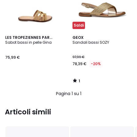
Saldi
1
LES TROPEZIENNES PAR
GEOX
/
M.BELARBI
Sabot bassi in pelle Gina
Sandali bassi SOZY
5
75,99 €
97,99 €
78,39 €
-20%
1
/
5
Pagina 1 su 1
Articoli simili