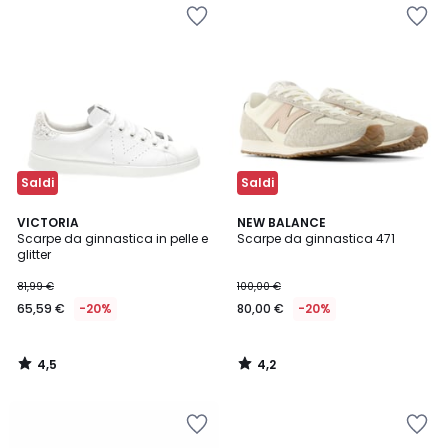
Saldi
Saldi
4,5
4,2
VICTORIA
NEW BALANCE
/ 5
/ 5
Scarpe da ginnastica in pelle e
Scarpe da ginnastica 471
glitter
81,99 €
100,00 €
65,59 €
-20%
80,00 €
-20%
4,5
4,2
/
/
5
5