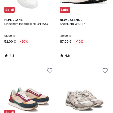
Saldi
Saldi
4,3
4,6
PEPE JEANS
NEW BALANCE
/ 5
/ 5
Sneakers basse KENTON MAX
Sneakers WS327
65,00 €
130,00 €
52,00 €
-20%
117,00 €
-10%
4,3
4,6
/
/
5
5
Saldi