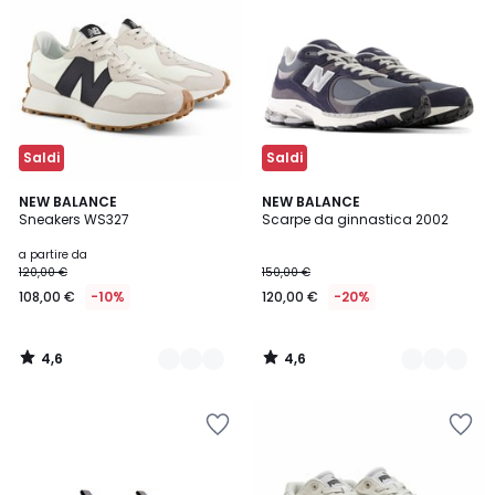
Saldi
Saldi
4,6
4,6
3
NEW BALANCE
3
NEW BALANCE
/ 5
/ 5
Sneakers WS327
Scarpe da ginnastica 2002
Colori
Colori
a partire da
120,00 €
150,00 €
108,00 €
-10%
120,00 €
-20%
4,6
4,6
/
/
5
5