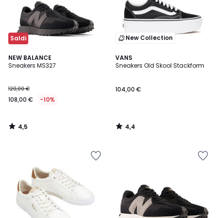
New Collection
Saldi
4,5
4,4
NEW BALANCE
VANS
/ 5
/ 5
Sneakers MS327
Sneakers Old Skool Stackform
120,00 €
104,00 €
108,00 €
-10%
4,5
4,4
/
/
5
5