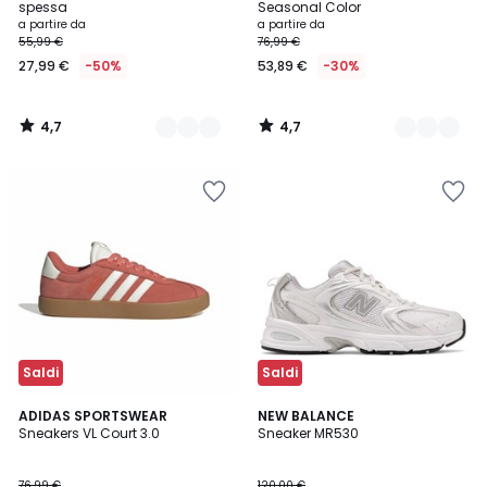
spessa
Seasonal Color
Prezzo
a partire da
a partire da
55,99 €
76,99 €
a
27,99 €
-50%
53,89 €
-30%
partire
da
27,99
4,7
4,7
€
/
/
5
5
Invece
di
55,99
€
50%
di
sconto
applicato.
Saldi
Saldi
4,8
4,7
5
ADIDAS SPORTSWEAR
NEW BALANCE
/ 5
/ 5
Sneakers VL Court 3.0
Sneaker MR530
Colori
76,99 €
120,00 €