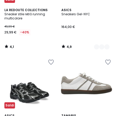
4,1
4,9
LA REDOUTE COLLECTIONS
2
ASICS
/ 5
/ 5
Sneaker stile retrò running
Sneakers Gel-NYC
Colori
multicolore
49,99 €
164,00 €
29,99 €
-40%
4,1
4,9
/
/
5
5
Saldi
4,8
4,9
ASICS
TAMARIS