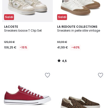
Saldi
Saldi
4,5
LACOSTE
LA REDOUTE COLLECTIONS
/ 5
Sneakers basse T Clip Set
Sneakers in pelle stile vintage
125,00 €
69,99 €
106,25 €
-15%
41,99 €
-40%
4,5
/
5