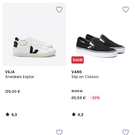
Saldi
4,3
4,3
VEJA
VANS
/ 5
/ 5
Sneakers Esplar
Slip on Classic
139,00 €
81,99 €
65,59 €
-20%
4,3
4,3
/
/
5
5