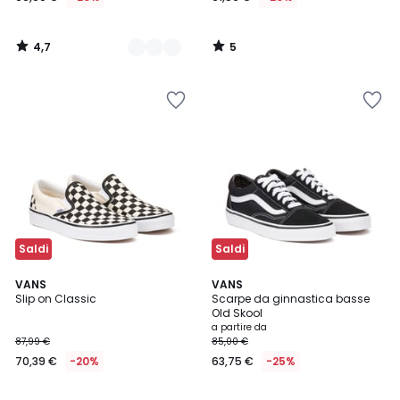
4,7
5
/
/
5
5
Saldi
Saldi
4,5
4,6
VANS
2
VANS
/ 5
/ 5
Slip on Classic
Scarpe da ginnastica basse
Colori
Old Skool
a partire da
87,99 €
85,00 €
70,39 €
-20%
63,75 €
-25%