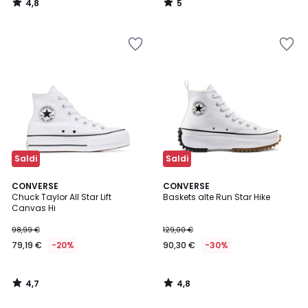
4,8
5
/
/
5
5
Saldi
Saldi
4,7
4,8
CONVERSE
CONVERSE
/ 5
/ 5
Chuck Taylor All Star Lift
Baskets alte Run Star Hike
Canvas Hi
98,99 €
129,00 €
79,19 €
-20%
90,30 €
-30%
4,7
4,8
/
/
5
5