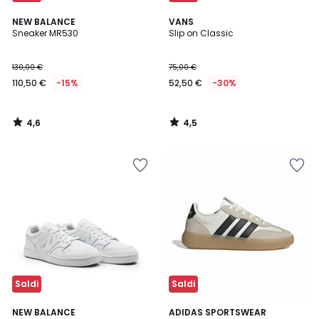
4,6
4,5
NEW BALANCE
VANS
/ 5
/ 5
Sneaker MR530
Slip on Classic
130,00 €
75,00 €
110,50 €
-15%
52,50 €
-30%
4,6
4,5
/
/
5
5
Saldi
Saldi
4,6
4,6
NEW BALANCE
2
ADIDAS SPORTSWEAR