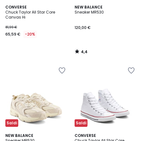
4,4
CONVERSE
NEW BALANCE
/ 5
Chuck Taylor All Star Core
Sneaker MR530
Canvas Hi
81,99 €
120,00 €
65,59 €
-20%
4,4
/
5
Saldi
Saldi
4,4
5
NEW BALANCE
CONVERSE
/ 5
/
Sneaker MR530
Chuck Taylor All Star Core