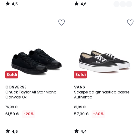
4,5
4,6
/
/
5
5
Saldi
Saldi
4,6
4,4
CONVERSE
VANS
/ 5
/ 5
Chuck Taylor All Star Mono
Scarpe da ginnastica basse
Canvas Ox
Authentic
76,99 €
81,99 €
61,59 €
-20%
57,39 €
-30%
4,6
4,4
/
/
5
5