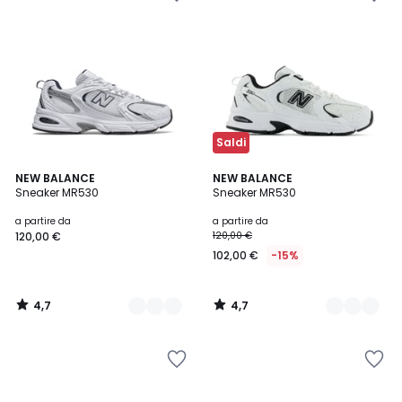
Saldi
4,7
4,7
2
NEW BALANCE
2
NEW BALANCE
/ 5
/ 5
Sneaker MR530
Sneaker MR530
Colori
Colori
a partire da
a partire da
120,00 €
120,00 €
102,00 €
-15%
4,7
4,7
/
/
5
5