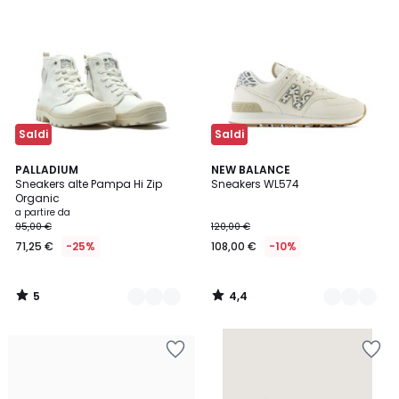
Saldi
Saldi
5
4,4
2
PALLADIUM
2
NEW BALANCE
/
/ 5
Sneakers alte Pampa Hi Zip
Sneakers WL574
Colori
Colori
5
Organic
a partire da
95,00 €
120,00 €
71,25 €
-25%
108,00 €
-10%
5
4,4
/
/
5
5