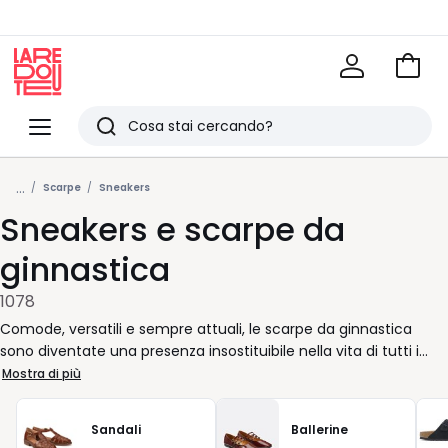
Vai
al
La
carrel
Redoute
Menu
Ricerca
Ultimi
...
articoli
Scarpe
Sneakers
Sneakers e scarpe da
visti
ginnastica
1078
Comode, versatili e sempre attuali, le scarpe da ginnastica
sono diventate una presenza insostituibile nella vita di tutti i
giorni. Che tu stia correndo da un appuntamento all’altro o
Mostra di più
semplicemente cercando un look rilassato per il fine settimana,
c’è sempre una scarpa giusta per accompagnarti. Con modelli
Sandali
Ballerine
pensati per offrire sostegno e libertà di movimento, il piede è