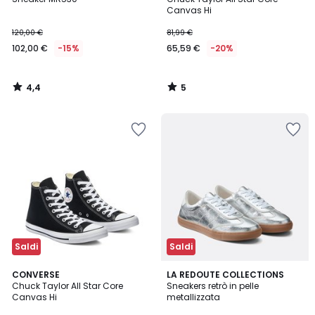
5
Canvas Hi
120,00 €
81,99 €
102,00 €
-15%
65,59 €
-20%
4,4
5
/
/
5
5
Saldi
Saldi
5
3,3
CONVERSE
LA REDOUTE COLLECTIONS
/
/ 5
Chuck Taylor All Star Core
Sneakers retrò in pelle
5
Canvas Hi
metallizzata