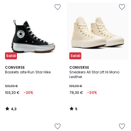
Saldi
Saldi
4,3
5
CONVERSE
CONVERSE
/ 5
/
Baskets alte Run Star Hike
Sneakers All Star Lift Hi Mono
5
Leather
129,00 €
109,00 €
103,20 €
-20%
76,30 €
-30%
4,3
5
/
/
5
5