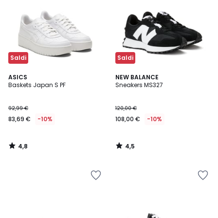
Saldi
Saldi
4,8
4,5
ASICS
NEW BALANCE
/ 5
/ 5
Baskets Japan S PF
Sneakers MS327
92,99 €
120,00 €
83,69 €
-10%
108,00 €
-10%
4,8
4,5
/
/
5
5