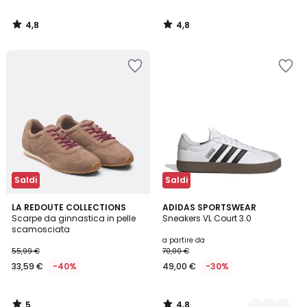
4,8
4,8
/
/
5
5
Saldi
Saldi
5
4,8
LA REDOUTE COLLECTIONS
5
ADIDAS SPORTSWEAR
/
/ 5
Scarpe da ginnastica in pelle
Sneakers VL Court 3.0
Colori
5
scamosciata
a partire da
55,99 €
70,00 €
33,59 €
-40%
49,00 €
-30%
5
4,8