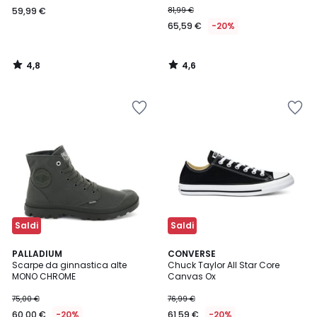
59,99 €
81,99 €
65,59 €
-20%
4,8
4,6
/
/
5
5
Saldi
Saldi
4,7
5
4
PALLADIUM
CONVERSE
/ 5
/
Scarpe da ginnastica alte
Chuck Taylor All Star Core
Colori
5
MONO CHROME
Canvas Ox
75,00 €
76,99 €
60,00 €
-20%
61,59 €
-20%