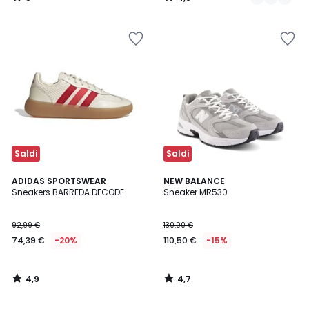
/
/
5
5
Saldi
Saldi
4,9
4,7
ADIDAS SPORTSWEAR
NEW BALANCE
/ 5
/ 5
Sneakers BARREDA DECODE
Sneaker MR530
92,99 €
130,00 €
74,39 €
-20%
110,50 €
-15%
4,9
4,7
/
/
5
5