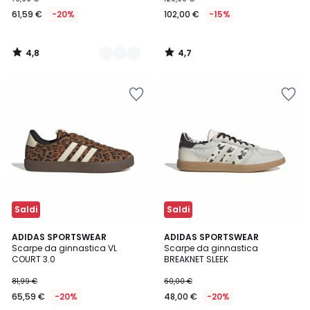
61,59 €
-20%
102,00 €
-15%
4,8
4,7
/
/
5
5
Saldi
Saldi
4,8
4,8
ADIDAS SPORTSWEAR
ADIDAS SPORTSWEAR
/ 5
/ 5
Scarpe da ginnastica VL
Scarpe da ginnastica
COURT 3.0
BREAKNET SLEEK
81,99 €
60,00 €
65,59 €
-20%
48,00 €
-20%