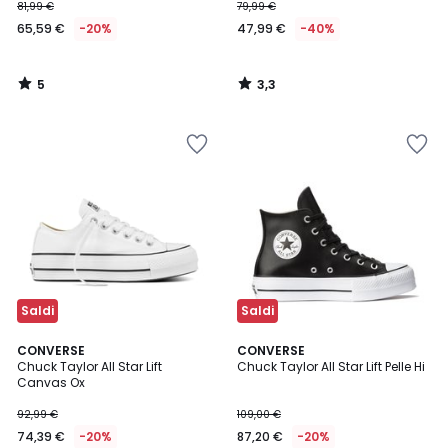
81,99 €
79,99 €
65,59 €
-20%
47,99 €
-40%
5
3,3
/
/
5
5
Saldi
Saldi
4,6
4,7
CONVERSE
CONVERSE
/ 5
/ 5
Chuck Taylor All Star Lift
Chuck Taylor All Star Lift Pelle Hi
Canvas Ox
92,99 €
109,00 €
74,39 €
-20%
87,20 €
-20%