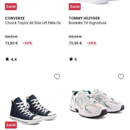
Saldi
Saldi
4,4
5
CONVERSE
TOMMY HILFIGER
/ 5
/
Chuck Taylor All Star Lift Pelle Ox
Baskets TH Signature
5
104,00 €
109,00 €
72,80 €
-30%
70,85 €
-35%
4,4
5
/
/
5
5
Saldi