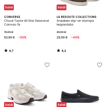
Saldi
Saldi
4,7
4,2
CONVERSE
LA REDOUTE COLLECTIONS
/ 5
/ 5
Chuck Taylor All Star Seasonal
Sneakers slip-on stampa
Canvas Ox
leopardata
76,99 €
49,99 €
53,89 €
-30%
29,99 €
-40%
4,7
4,2
/
/
5
5
Saldi
Saldi