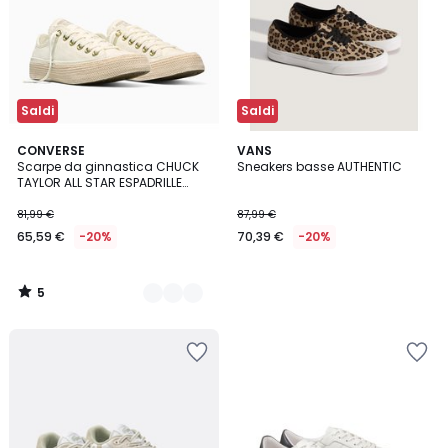
Saldi
Saldi
5
2
CONVERSE
VANS
/
Scarpe da ginnastica CHUCK
Sneakers basse AUTHENTIC
Colori
5
TAYLOR ALL STAR ESPADRILLE
CANVAS
81,99 €
87,99 €
65,59 €
-20%
70,39 €
-20%
5
/
5