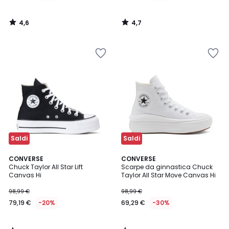
4,6
4,7
/
/
5
5
Saldi
Saldi
4,8
5
CONVERSE
CONVERSE
/ 5
/
Chuck Taylor All Star Lift
Scarpe da ginnastica Chuck
5
Canvas Hi
Taylor All Star Move Canvas Hi
98,99 €
98,99 €
79,19 €
-20%
69,29 €
-30%