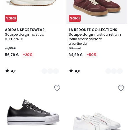
Saldi
Saldi
4,8
4,8
2
ADIDAS SPORTSWEAR
2
LA REDOUTE COLLECTIONS
/ 5
/ 5
Scarpe da ginnastica
Scarpe da ginnastica retrò in
Colori
Colori
X_PLRPATH
pelle scamosciata
a partire da
70,99 €
69,99 €
56,79 €
-20%
34,99 €
-50%
4,8
4,8
/
/
5
5