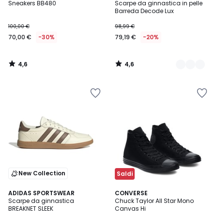
/ 5
/ 5
Sneakers BB480
Scarpe da ginnastica in pelle
Colori
Barreda Decode Lux
100,00 €
98,99 €
70,00 €
-30%
79,19 €
-20%
4,6
4,6
/
/
5
5
New Collection
Saldi
4,8
4,6
ADIDAS SPORTSWEAR
CONVERSE
/ 5
/ 5
Scarpe da ginnastica
Chuck Taylor All Star Mono
BREAKNET SLEEK
Canvas Hi