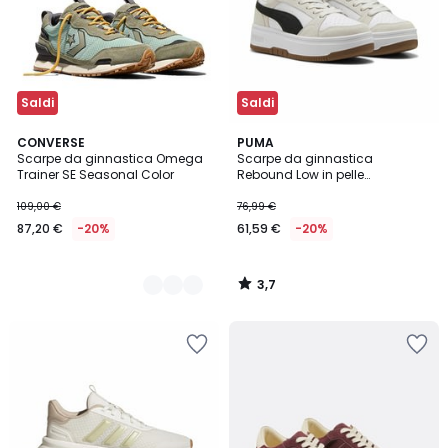
Saldi
Saldi
3,7
2
CONVERSE
PUMA
/ 5
Scarpe da ginnastica Omega
Scarpe da ginnastica
Colori
Trainer SE Seasonal Color
Rebound Low in pelle
scamosciata
109,00 €
76,99 €
87,20 €
-20%
61,59 €
-20%
3,7
/
5