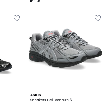
4,8
/
5
4,9
ASICS
/ 5
Sneakers Gel-Venture 6