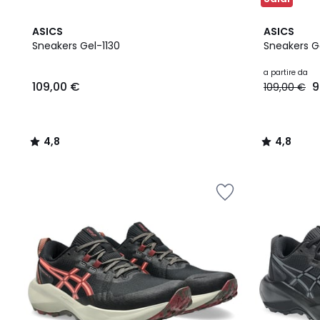
4,8
5
4,8
ASICS
ASICS
/ 5
Colori
/ 5
Sneakers Gel-1130
Sneakers G
109,00
a partire da
109,00 €
9
109,00 €
€.
4,8
4,8
/
/
5
5