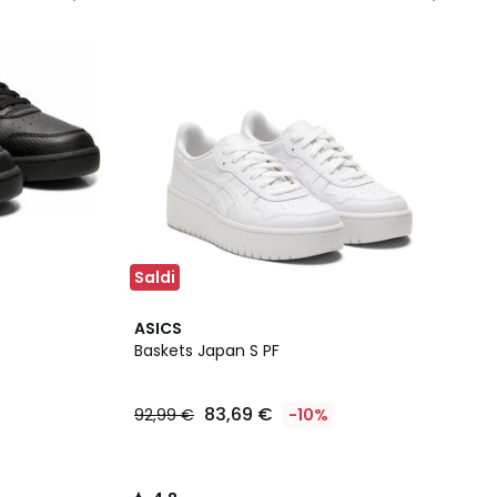
Saldi
4,8
ASICS
/ 5
Baskets Japan S PF
83,69 €
92,99 €
-10%