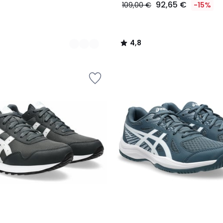
92,65 €
109,00 €
-15%
4,8
/
5