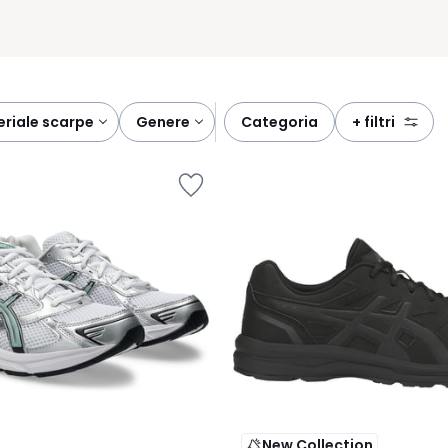
teriale scarpe
genere
categoria
+ filtri
New Collection