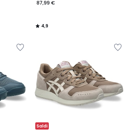
87,99 €
4,9
/
5
Saldi