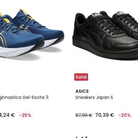
Saldi
4,7
ASICS
/ 5
innastica Gel-Excite 11
Sneakers Japan S
4,24 €
70,39 €
-25%
87,99 €
-20%