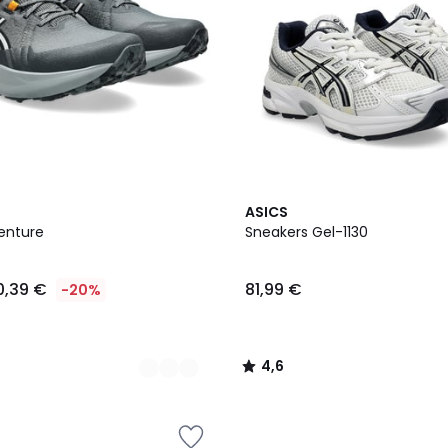
4,6
ASICS
/ 5
enture
Sneakers Gel-1130
0,39 €
81,99 €
-20%
4,6
/
5