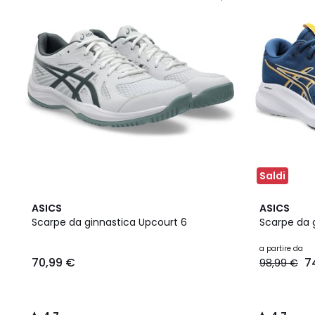
Saldi
4,7
4
4,7
ASICS
ASICS
/ 5
Colori
/ 5
Scarpe da ginnastica Upcourt 6
Scarpe da g
a partire da
70,99 €
7
98,99 €