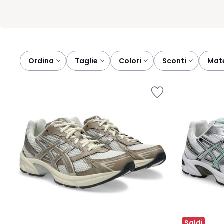
Ordina
taglie
colori
sconti
ma
Saldi