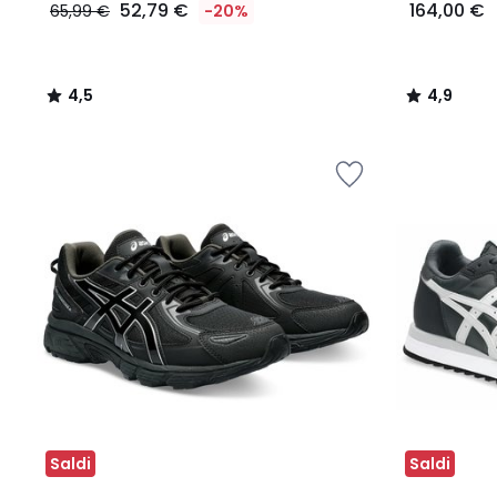
52,79 €
164,00 €
65,99 €
-20%
4,5
4,9
/
/
5
5
Saldi
Saldi