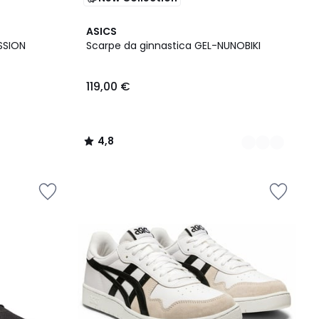
3
4,8
ASICS
Colori
/ 5
SSION
Scarpe da ginnastica GEL-NUNOBIKI
119,00 €
4,8
/
5