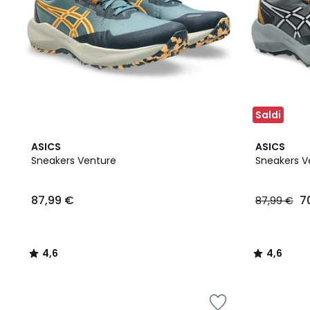
Saldi
4,6
2
4,6
ASICS
ASICS
/ 5
Colori
/ 5
Sneakers Venture
Sneakers V
87,99 €
7
87,99 €
4,6
4,6
/
/
5
5