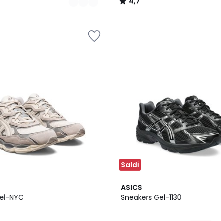
4,7
/
5
Saldi
4,8
ASICS
/ 5
Gel-NYC
Sneakers Gel-1130