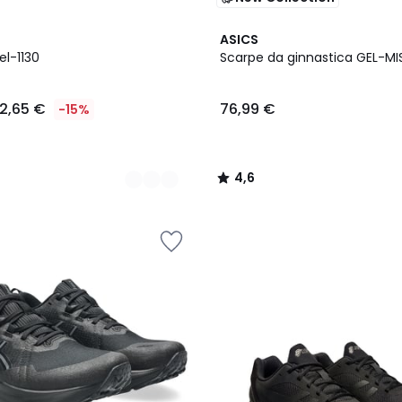
4,6
ASICS
/ 5
el-1130
Scarpe da ginnastica GEL-MI
2,65 €
76,99 €
-15%
4,6
/
5