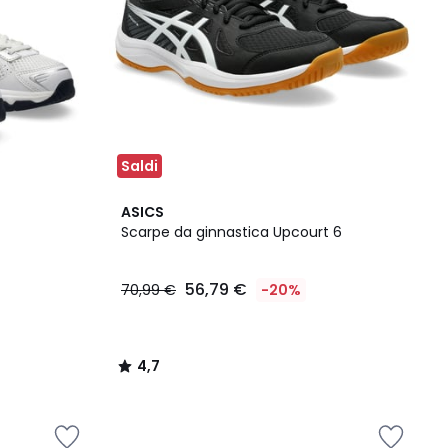
Saldi
4,7
ASICS
/ 5
Scarpe da ginnastica Upcourt 6
56,79 €
70,99 €
-20%
4,7
/
5