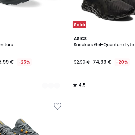
Saldi
4,5
ASICS
/ 5
enture
Sneakers Gel-Quantum Lyte I
5,99 €
74,39 €
-25%
92,99 €
-20%
4,5
/
5