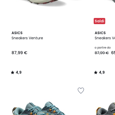
Saldi
4,9
3
4,9
ASICS
ASICS
/ 5
Colori
/ 5
Sneakers Venture
Sneakers V
a partire da
87,99 €
6
87,99 €
4,9
4,9
/
/
5
5