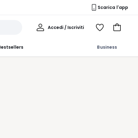
Scarica l'app
Il
Accedi / Iscriviti
Voir
Vai
Mio
ma
al
Profilo
wishlist
carrello
Bestsellers
Business