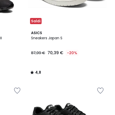
Saldi
4,8
ASICS
/ 5
I
Sneakers Japan S
70,39 €
87,99 €
-20%
4,8
/
5