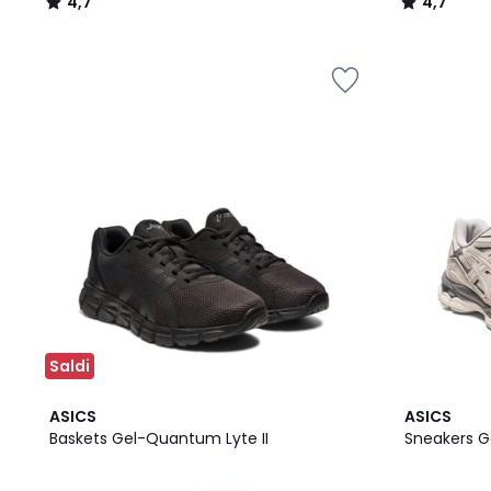
4,7
4,7
/
/
5
5
Saldi
4,5
2
4,9
ASICS
ASICS
/ 5
Colori
/ 5
Baskets Gel-Quantum Lyte II
Sneakers 