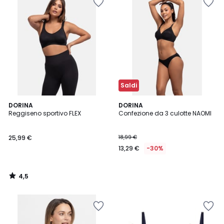
Saldi
4,5
DORINA
DORINA
/ 5
Reggiseno sportivo FLEX
Confezione da 3 culotte NAOMI
25,99 €
18,99 €
13,29 €
-30%
4,5
/
5