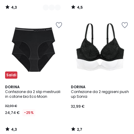
4,3
4,5
/
/
5
5
Saldi
4,3
2,7
DORINA
DORINA
/ 5
/ 5
Confezione da 2 slip mestruali
Confezione da 2 reggiseni push
in cotone bio Eco Moon
up Sonia
32,99 €
32,99 €
24,74 €
-25%
4,3
2,7
/
/