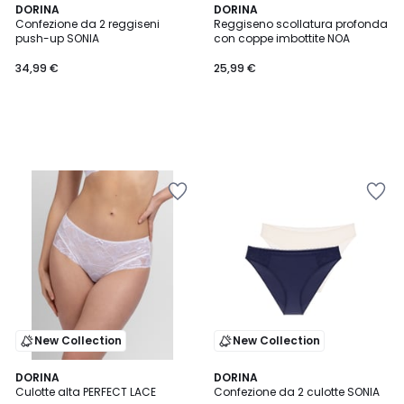
DORINA
DORINA
Confezione da 2 reggiseni
Reggiseno scollatura profonda
push-up SONIA
con coppe imbottite NOA
34,99 €
25,99 €
New Collection
New Collection
2
DORINA
DORINA
Culotte alta PERFECT LACE
Confezione da 2 culotte SONIA
Colori