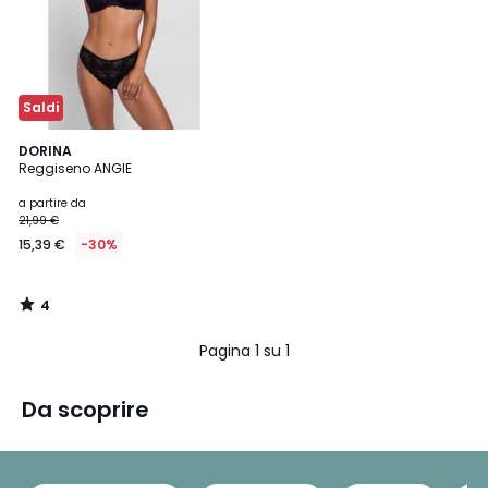
Saldi
4
DORINA
/
Reggiseno ANGIE
5
a partire da
21,99 €
15,39 €
-30%
4
/
5
Pagina 1 su 1
Da scoprire