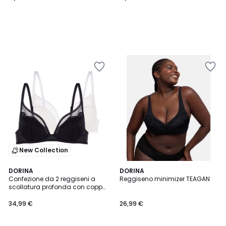
New Collection
4,1
DORINA
DORINA
/ 5
Confezione da 2 reggiseni a
Reggiseno minimizer TEAGAN
scollatura profonda con coppe
imbottite LINCOLN
34,99 €
26,99 €