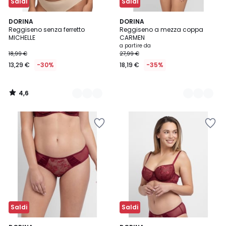
Saldi
Saldi
4,6
2
DORINA
2
DORINA
/ 5
Reggiseno senza ferretto
Reggiseno a mezza coppa
Colori
Colori
MICHELLE
CARMEN
a partire da
18,99 €
27,99 €
13,29 €
-30%
18,19 €
-35%
4,6
/
5
Saldi
Saldi