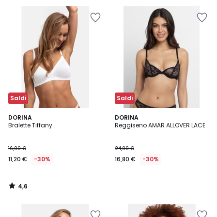
30%
di
sconto
applicato.
Saldi
Saldi
4,6
DORINA
DORINA
/ 5
Bralette Tiffany
Reggiseno AMAR ALLOVER LACE
16,00 €
24,00 €
11,20 €
-30%
16,80 €
-30%
4,6
/
5