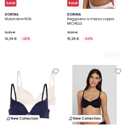
Saldi
Saldi
DORINA
2
DORINA
Mutandine NOA
Reggiseno a mezza coppa
Colori
MICHELLE
12,99 €
21,99 €
10,39 €
-20%
15,39 €
-30%
New Collection
New Collection