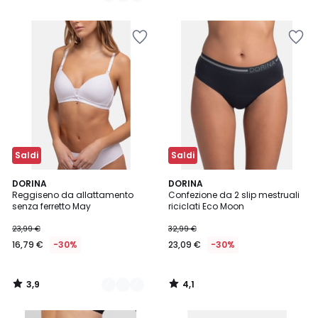
5
Saldi
Saldi
3,9
4,1
2
DORINA
DORINA
/ 5
/ 5
Reggiseno da allattamento
Confezione da 2 slip mestruali
Colori
senza ferretto May
riciclati Eco Moon
23,99 €
32,99 €
16,79 €
-30%
23,09 €
-30%
3,9
4,1
/
/
5
5