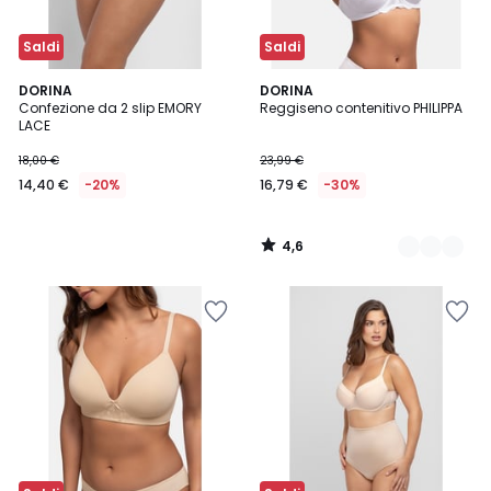
Saldi
Saldi
4,6
DORINA
2
DORINA
/ 5
Confezione da 2 slip EMORY
Reggiseno contenitivo PHILIPPA
Colori
LACE
18,00 €
23,99 €
14,40 €
-20%
16,79 €
-30%
4,6
/
5