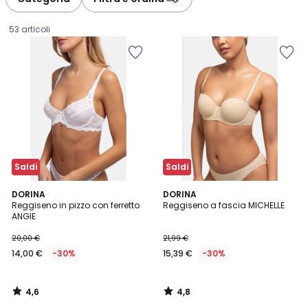
gauche
droite
53 articoli
Saldi
Saldi
4,6
4,8
DORINA
DORINA
/ 5
/ 5
Reggiseno in pizzo con ferretto
Reggiseno a fascia MICHELLE
ANGIE
14,00
20,00 €
21,99 €
€
14,00 €
-30%
15,39 €
-30%
Invece
di
20,00
4,6
4,8
€
/
/
5
5