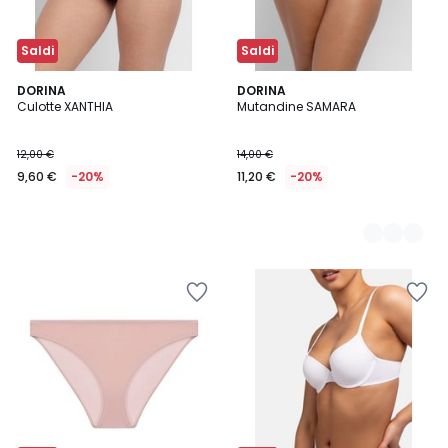
Saldi
Saldi
DORINA
2
DORINA
Culotte XANTHIA
Mutandine SAMARA
Colori
12,00 €
14,00 €
9,60 €
-20%
11,20 €
-20%