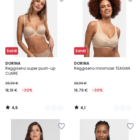
Saldi
Saldi
4,5
4,1
2
DORINA
2
DORINA
/ 5
/ 5
Reggiseno super push-up
Reggiseno minimizer TEAGAN
Colori
Colori
CLAIRE
25,99 €
23,99 €
18,19 €
-30%
16,79 €
-30%
4,5
4,1
/
/
5
5