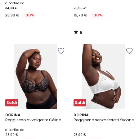
a partire da
34,00 €
23,99 €
23,80 €
-30%
16,79 €
-30%
5
/
5
Saldi
Saldi
4,3
4,4
2
DORINA
DORINA
/ 5
/ 5
Reggiseno avvolgente Céline
Reggiseno senza ferretti Yvonne
Colori
a partire da
25,99 €
23,99 €