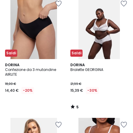
Saldi
Saldi
5
DORINA
DORINA
/
Confezione da 3 mutandine
Bralette GEORGINA
5
AIRLITE
18,00 €
21,99 €
14,40 €
-20%
15,39 €
-30%
5
/
5