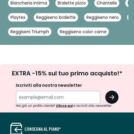
Biancheria intima
Bralette pizzo
Chantelle
In
Playtex
Reggiseno bralette
Reggiseno nero
Re
Reggiseni Triumph
Reggiseno color carne
Iscrizione
EXTRA -15% sul tuo primo acquisto!*
newsletter
Iscriviti alla nostra newsletter
OK
Hai già un profilo cliente?
Clicca qui
e iscriviti alla newsletter.
CONSEGNA AL PIANO*