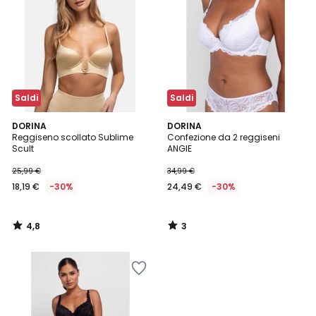
Saldi
Saldi
4,8
3
DORINA
DORINA
/ 5
/
Reggiseno scollato Sublime
Confezione da 2 reggiseni
5
Scult
ANGIE
25,99 €
34,99 €
18,19 €
-30%
24,49 €
-30%
4,8
3
/
/
5
5