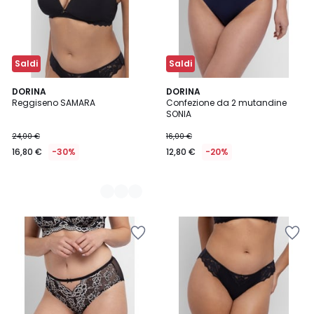
Saldi
Saldi
2
DORINA
DORINA
Reggiseno SAMARA
Confezione da 2 mutandine
Colori
SONIA
24,00 €
16,00 €
16,80 €
-30%
12,80 €
-20%