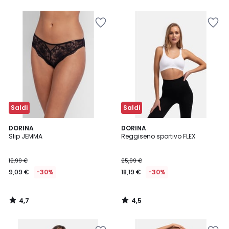
5
5
Saldi
Saldi
4,7
4,5
DORINA
DORINA
/ 5
/ 5
Slip JEMMA
Reggiseno sportivo FLEX
12,99 €
25,99 €
9,09 €
-30%
18,19 €
-30%
4,7
4,5
/
/
5
5