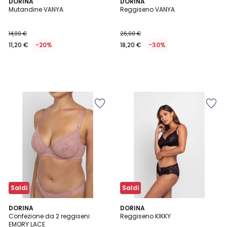
DORINA
DORINA
Mutandine VANYA
Reggiseno VANYA
14,00 €
26,00 €
11,20 €
-20%
18,20 €
-30%
Saldi
Saldi
5
DORINA
DORINA
/
Confezione da 2 reggiseni
Reggiseno KIKKY
5
EMORY LACE