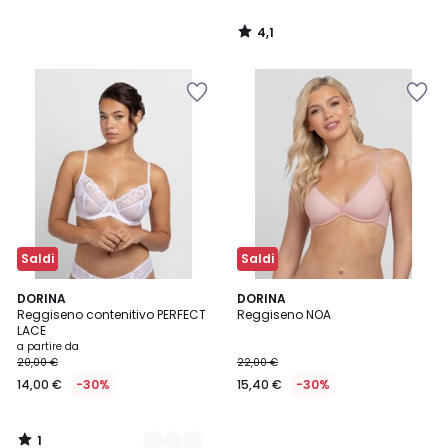
4,1
/
5
Saldi
Saldi
1
2
DORINA
DORINA
/
Reggiseno contenitivo PERFECT
Reggiseno NOA
Colori
5
LACE
a partire da
20,00 €
22,00 €
14,00 €
-30%
15,40 €
-30%
1
/