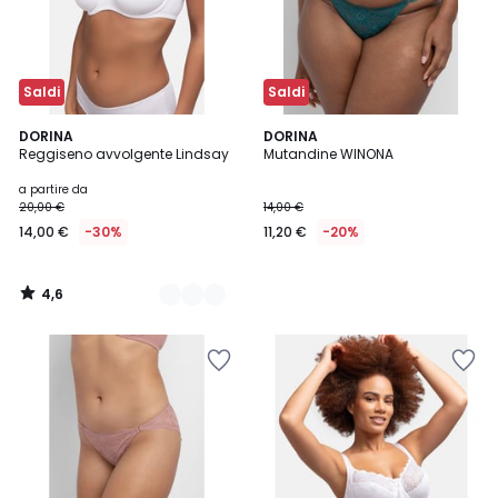
Saldi
Saldi
4,6
4
DORINA
DORINA
/ 5
Reggiseno avvolgente Lindsay
Mutandine WINONA
Colori
a partire da
20,00 €
14,00 €
14,00 €
-30%
11,20 €
-20%
4,6
/
5