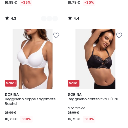
16,89 €
-35%
16,79 €
-30%
4,3
4,4
/
/
5
5
Saldi
Saldi
4,3
4,5
2
DORINA
DORINA
/ 5
/ 5
Reggiseno coppe sagomate
Reggiseno contenitivo CÉLINE
Colori
Rachel
a partire da
23,99 €
23,99 €
16,79 €
-30%
16,79 €
-30%